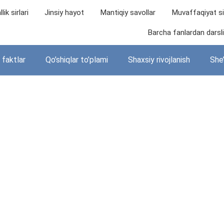
lik sirlari
Jinsiy hayot
Mantiqiy savollar
Muvaffaqiyat sir
Barcha fanlardan darslik
i faktlar
Qo’shiqlar to’plami
Shaxsiy rivojlanish
She’