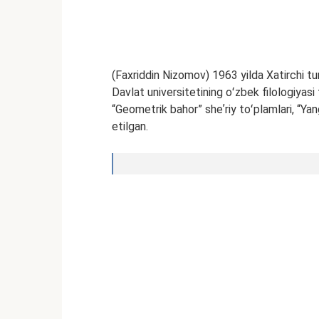
(Faxriddin Nizomov) 1963 yilda Xatirchi t
Davlat universitetining oʻzbek filologiyasi 
“Geometrik bahor” sheʼriy toʻplamlari, “Yang
etilgan.