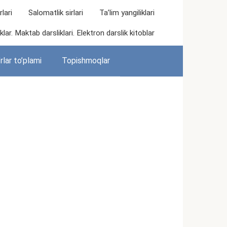
lari
Salomatlik sirlari
Ta’lim yangiliklari
lar. Maktab darsliklari. Elektron darslik kitoblar
rlar to’plami
Topishmoqlar