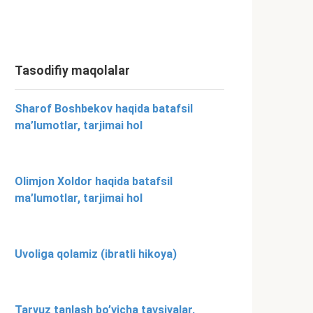
Tasodifiy maqolalar
Sharof Boshbekov haqida batafsil
ma’lumotlar, tarjimai hol
Olimjon Xoldor haqida batafsil
ma’lumotlar, tarjimai hol
Uvoliga qolamiz (ibratli hikoya)
Tarvuz tanlash bo’yicha tavsiyalar,