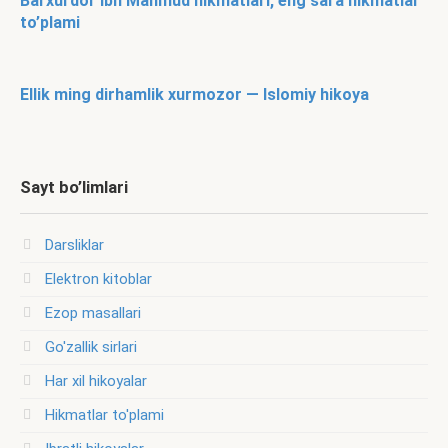
Barxurdor ibn Mahmud hikmatlari, eng sara hikmatlar
to’plami
Ellik ming dirhamlik xurmozor — Islomiy hikoya
Sayt bo’limlari
Darsliklar
Elektron kitoblar
Ezop masallari
Go'zallik sirlari
Har xil hikoyalar
Hikmatlar to'plami