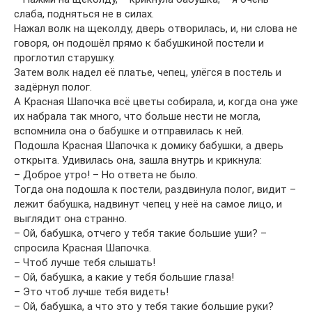
слаба, подняться не в силах.
Нажал волк на щеколду, дверь отворилась, и, ни слова не
говоря, он подошёл прямо к бабушкиной постели и
проглотил старушку.
Затем волк надел её платье, чепец, улёгся в постель и
задёрнул полог.
А Красная Шапочка всё цветы собирала, и, когда она уже
их набрала так много, что больше нести не могла,
вспомнила она о бабушке и отправилась к ней.
Подошла Красная Шапочка к домику бабушки, а дверь
открыта. Удивилась она, зашла внутрь и крикнула:
– Доброе утро! – Но ответа не было.
Тогда она подошла к постели, раздвинула полог, видит –
лежит бабушка, надвинут чепец у неё на самое лицо, и
выглядит она странно.
– Ой, бабушка, отчего у тебя такие большие уши? –
спросила Красная Шапочка.
– Чтоб лучше тебя слышать!
– Ой, бабушка, а какие у тебя большие глаза!
– Это чтоб лучше тебя видеть!
– Ой, бабушка, а что это у тебя такие большие руки?