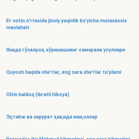
Er-xotin o’rtasida jinsiy yaqinlik bo’yicha mutaxassis
maslahati
Янада гўзалроқ кўринишнинг самарали усуллари
Quyosh haqida she’rlar, eng sara she’rlar to‘plami
Oltin baldoq (ibratli hikoya)
Эҳтиёж ва зарурат ҳақида мақоллар