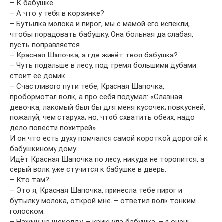
– К бабушке.
– А что у тебя в корзинке?
– Бутылка молока и пирог, мы с мамой его испекли,
чтобы порадовать бабушку. Она больная да слабая,
пусть поправляется.
– Красная Шапочка, а где живёт твоя бабушка?
– Чуть подальше в лесу, под тремя большими дубами
стоит её домик.
– Счастливого пути тебе, Красная Шапочка,
пробормотал волк, а про себя подумал: «Славная
девочка, лакомый был бы для меня кусочек; повкусней,
пожалуй, чем старуха; но, чтоб схватить обеих, надо
дело повести похитрей».
И он что есть духу помчался самой короткой дорогой к
бабушкиному дому.
Идёт Красная Шапочка по лесу, никуда не торопится, а
серый волк уже стучится к бабушке в дверь.
– Кто там?
– Это я, Красная Шапочка, принесла тебе пирог и
бутылку молока, открой мне, – ответил волк тонким
голоском.
– Нажми на щеколду, – крикнула бабушка, – я очень