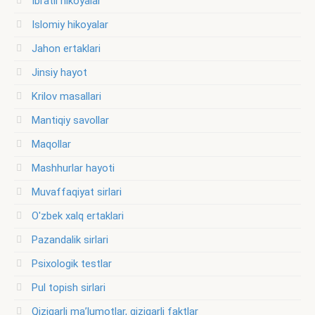
Ibratli hikoyalar
Islomiy hikoyalar
Jahon ertaklari
Jinsiy hayot
Krilov masallari
Mantiqiy savollar
Maqollar
Mashhurlar hayoti
Muvaffaqiyat sirlari
O'zbek xalq ertaklari
Pazandalik sirlari
Psixologik testlar
Pul topish sirlari
Qiziqarli ma’lumotlar, qiziqarli faktlar