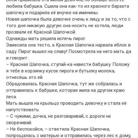
любила бабушка. Сшила она как-то из красного бархата
шапочку и подарила её внучке на именины.
Новая шапочка была девочке очень к лицу, и за то, что с
того дня никакую другую она носить не хотела, люди
прозвали её Красной Шапочкой.
Однажды мать решила испечь пирог.
Замесила она тесто, а Красная Шапочка нарвала яблок в
саду. Пирог вышел на славу! Посмотрела на него мать да
и говорит:
– Красная Шапочка, ступай-ка навести бабушку. Положу
я тебе в корзинку кусок пирога и бутылку молока,
отнесёшь это ей.
Обрадовалась Красная Шапочка, тут же собралась и
отправилась к бабушке, которая жила на другом краю
леса.
Мать вышла на крыльцо проводить девочку и стала её
напутствовать:
– С чужими, дочка, не разговаривай, с дороги не
сворачивай.
– Не беспокойся, – ответила Красная Шапочка,
попрощалась с матерью и отправилась через лес к дому,