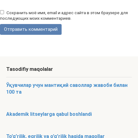
Сохранить моё имя, email и адрес сайта в этом браузере для
последующих моих комментариев.
Tasodifiy maqolalar
Ўқувчилар учун мантиқий саволлар жавоби билан
100 та
Akademik litseylarga qabul boshlandi
To’g’rilik, egrilik va o’g’rilik haqida maqollar