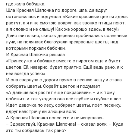
где жила бабушка.
Шла Красная Шапочка по дороге, шла, да вдруг
остановилась и подумала: «Какие красивые цветы здесь
растут, а я и не смотрю вокруг, как звонко птицы поют,
а я словно и не слышу! Как же хорошо здесь, в лесу!»
Действительно, сквозь деревья пробивались солнечные
лучи, на полянках благоухали прекрасные цветы, над
которыми порхали бабочки.
И Красная Шапочка решила:
«Принесу-ка я бабушке вместе с пирогом ещё и букет
цветов. Ей, наверно, будет приятно. Ещё ведь рано, я к
ней всегда успею».
И она свернула с дороги прямо в лесную чащу и стала
собирать цветы. Сорвёт цветок и подумает:
«А дальше вон растёт ещё покрасивей», – и к тому
побежит; и так уходила она всё глубже и глубже в лес.
Идёт девочка по лесу, собирает цветы, поёт песенку,
вдруг навстречу ей злющий волк.
А Красная Шапочка вовсе его и не испугалась.
– Здравствуй, Красная Шапочка! – сказал волк. – Куда
это ты собралась так рано?