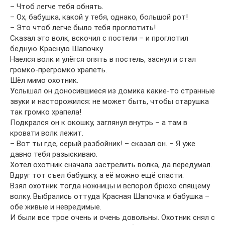
– Чтоб легче тебя обнять.
– Ох, бабушка, какой у тебя, однако, большой рот!
– Это чтоб легче было тебя проглотить!
Сказал это волк, вскочил с постели – и проглотил
бедную Красную Шапочку.
Наелся волк и улёгся опять в постель, заснул и стал
громко-прегромко храпеть.
Шёл мимо охотник.
Услышал он доносившиеся из домика какие-то странные
звуки и насторожился: не может быть, чтобы старушка
так громко храпела!
Подкрался он к окошку, заглянул внутрь – а там в
кровати волк лежит.
– Вот ты где, серый разбойник! – сказал он. – Я уже
давно тебя разыскиваю.
Хотел охотник сначала застрелить волка, да передумал.
Вдруг тот съел бабушку, а её можно ещё спасти.
Взял охотник тогда ножницы и вспорол брюхо спящему
волку. Выбрались оттуда Красная Шапочка и бабушка –
обе живые и невредимые.
И были все трое очень и очень довольны. Охотник снял с