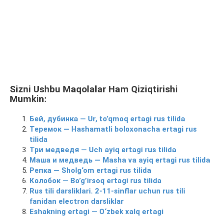
Sizni Ushbu Maqolalar Ham Qiziqtirishi
Mumkin:
Бей, дубинка — Ur, to’qmoq ertagi rus tilida
Теремок — Hashamatli boloxonacha ertagi rus
tilida
Три медведя — Uch ayiq ertagi rus tilida
Маша и медведь — Masha va ayiq ertagi rus tilida
Репка — Sholg‘om ertagi rus tilida
Колобок — Bo’g’irsoq ertagi rus tilida
Rus tili darsliklari. 2-11-sinflar uchun rus tili
fanidan electron darsliklar
Eshakning ertagi — O‘zbek xalq ertagi