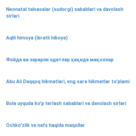
Neonatal talvasalar (sudorgi) sabablari va davolash
sirlari
Aqlli himoya (ibratli hikoya)
Фойда ва зарарли одатлар ҳақида мақоллар
Abu Ali Daqqoq hikmatlari, eng sara hikmatlar to’plami
Bola uyquda ko’p terlash sabablari va davolash sirlari
Ochko’zlik va nafs haqida maqollar