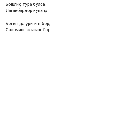
Бошлиқ тўра бўлса,
Лаганбардор кўпаяр.
Боғингда ўригинг бор,
Саломинг-алигинг бор.