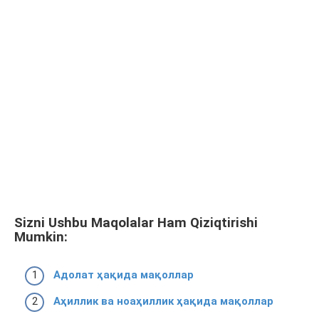
Sizni Ushbu Maqolalar Ham Qiziqtirishi
Mumkin:
Адолат ҳақида мақоллар
Аҳиллик ва ноаҳиллик ҳақида мақоллар