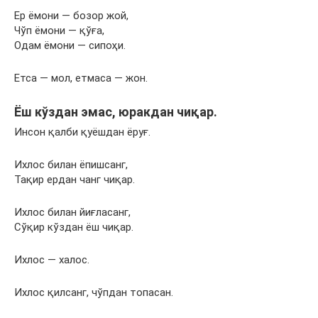
Ер ёмони — бозор жой,
Чўп ёмони — қўға,
Одам ёмони — сипоҳи.
Етса — мол, етмаса — жон.
Ёш кўздан эмас, юракдан чиқар.
Инсон қалби қуёшдан ёруғ.
Ихлос билан ёпишсанг,
Тақир ердан чанг чиқар.
Ихлос билан йиғласанг,
Сўқир кўздан ёш чиқар.
Ихлос — халос.
Ихлос қилсанг, чўпдан топасан.