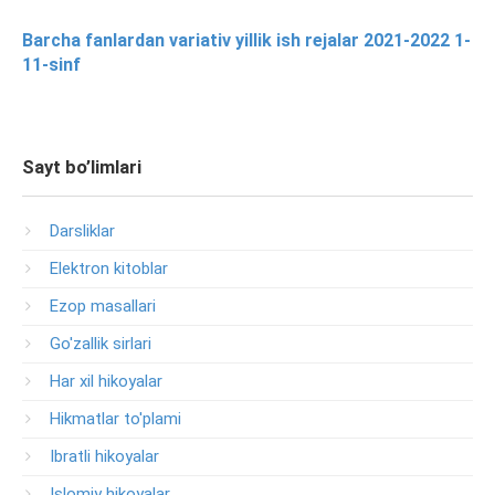
Barcha fanlardan variativ yillik ish rejalar 2021-2022 1-
11-sinf
Sayt bo’limlari
Darsliklar
Elektron kitoblar
Ezop masallari
Go'zallik sirlari
Har xil hikoyalar
Hikmatlar to'plami
Ibratli hikoyalar
Islomiy hikoyalar