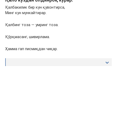
Қалбакилик бир кун қувонтирса,
Минг кун мункайтирар.
Қалбинг тоза — умринг тоза.
Қўрқмасанг, шивирлама.
Ҳамма гап писмиқдан чиқар.