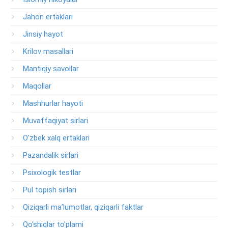
Jahon ertaklari
Jinsiy hayot
Krilov masallari
Mantiqiy savollar
Maqollar
Mashhurlar hayoti
Muvaffaqiyat sirlari
O'zbek xalq ertaklari
Pazandalik sirlari
Psixologik testlar
Pul topish sirlari
Qiziqarli ma’lumotlar, qiziqarli faktlar
Qo'shiqlar to'plami