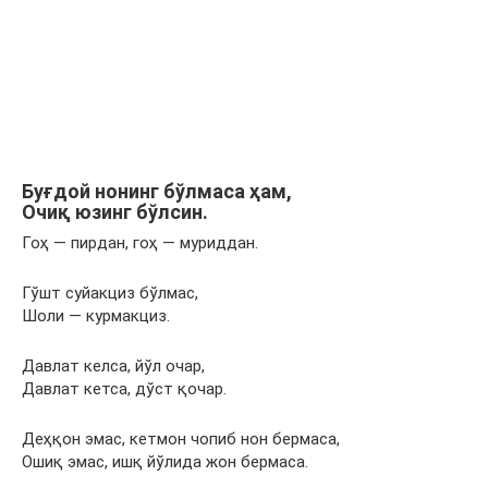
Буғдой нонинг бўлмаса ҳам,
Очиқ юзинг бўлсин.
Гоҳ — пирдан, гоҳ — муриддан.
Гўшт суйакциз бўлмас,
Шоли — курмакциз.
Давлат келса, йўл очар,
Давлат кетса, дўст қочар.
Деҳқон эмас, кетмон чопиб нон бермаса,
Ошиқ эмас, ишқ йўлида жон бермаса.