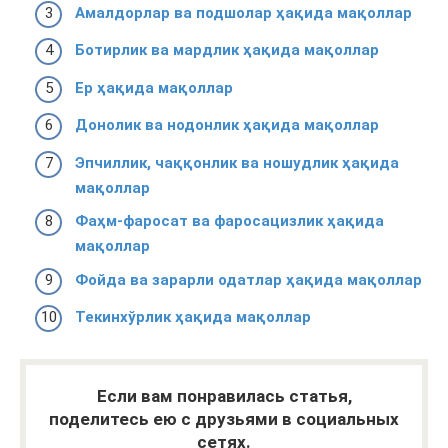
Амалдорлар ва подшолар ҳақида мақоллар
Ботирлик ва мардлик ҳақида мақоллар
Ер ҳақида мақоллар
Донолик ва нодонлик ҳақида мақоллар
Эпчиллик, чаққонлик ва ношудлик ҳақида
мақоллар
Фаҳм-фаросат ва фаросацизлик ҳақида
мақоллар
Фойда ва зарарли одатлар ҳақида мақоллар
Текинхўрлик ҳақида мақоллар
Если вам понравилась статья,
поделитесь ею с друзьями в социальных
сетях.