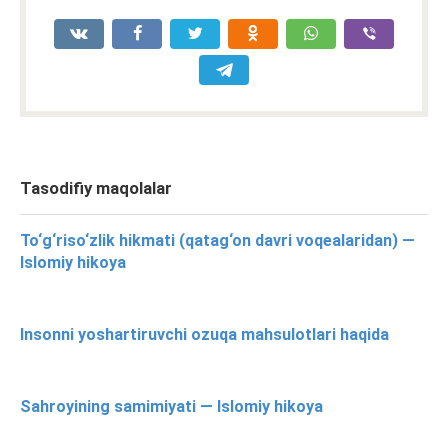
Tasodifiy maqolalar
To‘g‘riso‘zlik hikmati (qatag‘on davri voqealaridan) —
Islomiy hikoya
Insonni yoshartiruvchi ozuqa mahsulotlari haqida
Sahroyining samimiyati — Islomiy hikoya