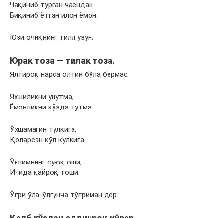
Чақиниб турган чаёндан
Биқиниб ётган илон ёмон.
Юзи очиқнинг тилл узун.
Юрак тоза — тилак тоза.
Ялтироқ нарса олтин бўла бермас.
Яхшиликни унутма,
Ёмонликни кўзда тутма.
Ўхшамагин тулкига,
Қоларсан кўп кулкига.
Ўғлимнинг суюқ оши,
Ичида қайроқ тоши.
Ўғри ўла-ўлгунча тўғриман дер.
Қалб кўздан олдинроқ кўрар.