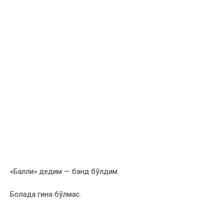
«Балли» дедим — банд бўлдим.
Болада гина бўлмас.