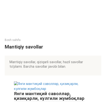
Bosh sahifa
Mantiqiy savollar
Mantiqiy savollar, qiziqarli savollar, hazil savollar
to’plami. Barcha savollar javobi bilan.
Янги мантиқий саволлар,
қизиқарли, кулгили жумбоқлар