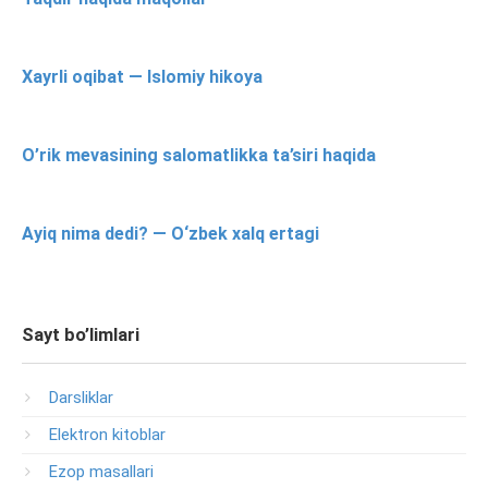
Xayrli oqibat — Islomiy hikoya
O’rik mevasining salomatlikka ta’siri haqida
Ayiq nima dedi? — O‘zbek xalq ertagi
Sayt bo’limlari
Darsliklar
Elektron kitoblar
Ezop masallari