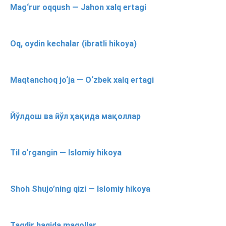
Mag‘rur oqqush — Jahon xalq ertagi
Oq, oydin kechalar (ibratli hikoya)
Maqtanchoq jo‘ja — O‘zbek xalq ertagi
Йўлдош ва йўл ҳақида мақоллар
Til o‘rgangin — Islomiy hikoya
Shoh Shujo’ning qizi — Islomiy hikoya
Taqdir haqida maqollar