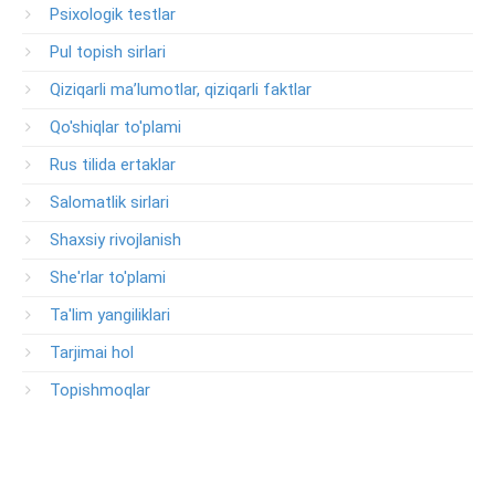
Psixologik testlar
Pul topish sirlari
Qiziqarli ma’lumotlar, qiziqarli faktlar
Qo'shiqlar to'plami
Rus tilida ertaklar
Salomatlik sirlari
Shaxsiy rivojlanish
She'rlar to'plami
Ta'lim yangiliklari
Tarjimai hol
Topishmoqlar