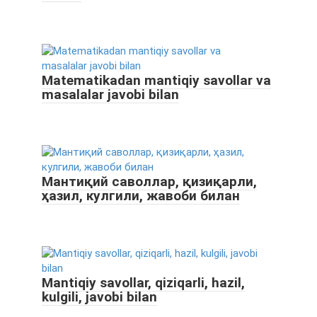
Matematikadan mantiqiy savollar va
masalalar javobi bilan
Мантиқий саволлар, қизиқарли,
ҳазил, кулгили, жавоби билан
Mantiqiy savollar, qiziqarli, hazil,
kulgili, javobi bilan