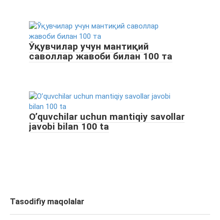
Ўқувчилар учун мантиқий
саволлар жавоби билан 100 та
O’quvchilar uchun mantiqiy savollar
javobi bilan 100 ta
Tasodifiy maqolalar