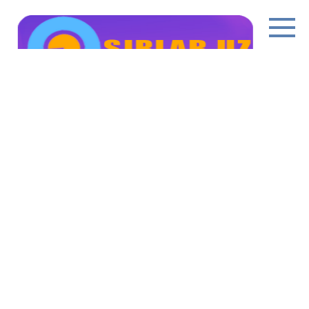
Перейти
к
контенту