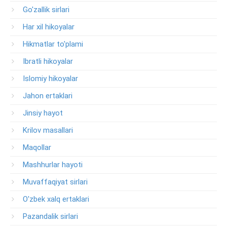
Go'zallik sirlari
Har xil hikoyalar
Hikmatlar to'plami
Ibratli hikoyalar
Islomiy hikoyalar
Jahon ertaklari
Jinsiy hayot
Krilov masallari
Maqollar
Mashhurlar hayoti
Muvaffaqiyat sirlari
O'zbek xalq ertaklari
Pazandalik sirlari