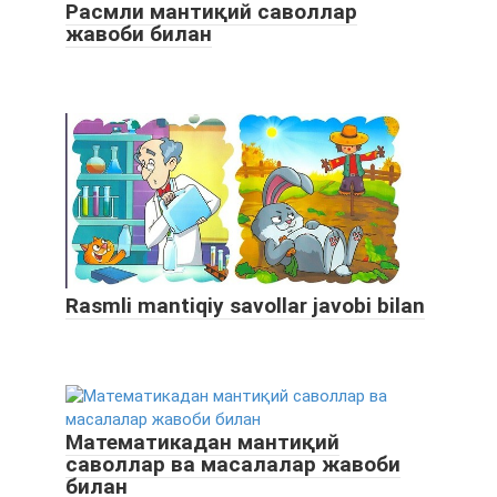
Расмли мантиқий саволлар
жавоби билан
Rasmli mantiqiy savollar javobi bilan
Математикадан мантиқий
саволлар ва масалалар жавоби
билан