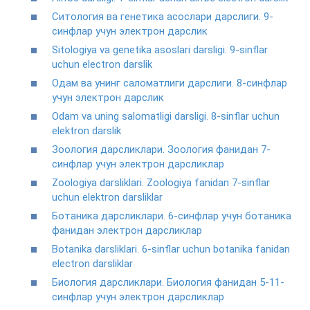
Ситология ва генетика асослари дарслиги. 9-
синфлар учун электрон дарслик
Sitologiya va genetika asoslari darsligi. 9-sinflar
uchun electron darslik
Одам ва унинг саломатлиги дарслиги. 8-синфлар
учун электрон дарслик
Odam va uning salomatligi darsligi. 8-sinflar uchun
elektron darslik
Зоология дарсликлари. Зоология фанидан 7-
синфлар учун электрон дарсликлар
Zoologiya darsliklari. Zoologiya fanidan 7-sinflar
uchun elektron darsliklar
Ботаника дарсликлари. 6-синфлар учун ботаника
фанидан электрон дарсликлар
Botanika darsliklari. 6-sinflar uchun botanika fanidan
electron darsliklar
Биология дарсликлари. Биология фанидан 5-11-
синфлар учун электрон дарсликлар