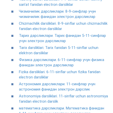
san’at fanidan electron darsliklar
Чизмачилик дарсликлари. 8-9-синфлар учун
чизмачилик фанидан электрон дарсликлар
Chizmachilik darsliklari. 8-9-sinflar uchun chizmachilik
fanidan electron darsliklar
Тарих дарсликлари. Тарих фанидан 5-11-синфлар
учун электрон дарсликлар
Tarix darsliklari. Tarix fanidan 5-11-sinflar uchun
elektron darsliklar
Физика дарсликлари. 6-11-синфлар учун физика
фанидан электрон дарсликлар
Fizika darsliklari. 6-11-sinflar uchun fizika fanidan
electron darsliklar
Астрономия дарсликлари. 11-синфлар учун
астрономия фанидан электрон дарслик
Astronomiya darsliklari. 11-sinflar uchun astronomiya
fanidan electron darslik
математика дарсликлари. Математика фанидан