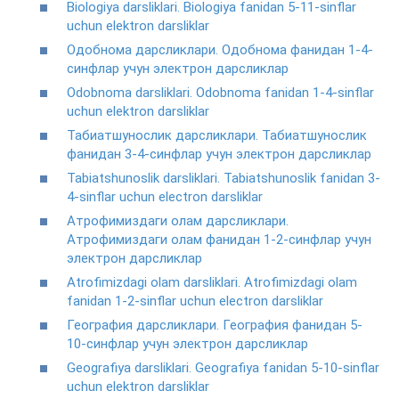
Biologiya darsliklari. Biologiya fanidan 5-11-sinflar
uchun elektron darsliklar
Одобнома дарсликлари. Одобнома фанидан 1-4-
синфлар учун электрон дарсликлар
Odobnoma darsliklari. Odobnoma fanidan 1-4-sinflar
uchun elektron darsliklar
Табиатшунослик дарсликлари. Табиатшунослик
фанидан 3-4-синфлар учун электрон дарсликлар
Tabiatshunoslik darsliklari. Tabiatshunoslik fanidan 3-
4-sinflar uchun electron darsliklar
Атрофимиздаги олам дарсликлари.
Атрофимиздаги олам фанидан 1-2-синфлар учун
электрон дарсликлар
Atrofimizdagi olam darsliklari. Atrofimizdagi olam
fanidan 1-2-sinflar uchun electron darsliklar
География дарсликлари. География фанидан 5-
10-синфлар учун электрон дарсликлар
Geografiya darsliklari. Geografiya fanidan 5-10-sinflar
uchun elektron darsliklar