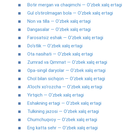
Botir mergan va chaqimchi — O‘zbek xalq ertagi
Gul o‘stirolmagan bola — O‘zbek xalq ertagi
Non va tilla — O‘zbek xalq ertagi
Dangasalar — O‘zbek xalq ertagi
Farosatsiz eshak — O‘zbek xalq ertagi
Do‘stlik — O‘zbek xalq ertagi
Ota nasihati — O‘zbek xalq ertagi
Zumrad va Qimmat — O‘zbek xalq ertagi
Opa-singil daryolar — O‘zbek xalq ertagi
Chol bilan sichqon — O‘zbek xalq ertagi
A’lochi xo‘rozcha — O‘zbek xalq ertagi
Yirtqich — O‘zbek xalq ertagi
Eshakning ertagi — O‘zbek xalq ertagi
Tulkining jazosi — O‘zbek xalq ertagi
Chumchuqvoy — O‘zbek xalq ertagi
Eng katta sehr — O‘zbek xalq ertagi