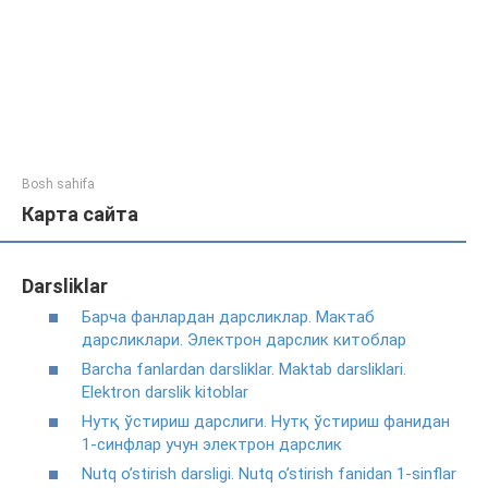
Bosh sahifa
Карта сайта
Darsliklar
Барча фанлардан дарсликлар. Мактаб
дарсликлари. Электрон дарслик китоблар
Barcha fanlardan darsliklar. Maktab darsliklari.
Elektron darslik kitoblar
Нутқ ўстириш дарслиги. Нутқ ўстириш фанидан
1-синфлар учун электрон дарслик
Nutq o’stirish darsligi. Nutq o’stirish fanidan 1-sinflar