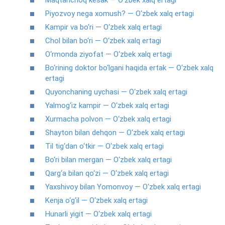
Maqtanchoq kesak — O‘zbek xalq ertagi
Piyozvoy nega xomush? — O‘zbek xalq ertagi
Kampir va bo‘ri — O‘zbek xalq ertagi
Chol bilan bo‘ri — O‘zbek xalq ertagi
O‘rmonda ziyofat — O‘zbek xalq ertagi
Bo‘rining doktor bo‘lgani haqida ertak — O‘zbek xalq
ertagi
Quyonchaning uychasi — O‘zbek xalq ertagi
Yalmog‘iz kampir — O‘zbek xalq ertagi
Xurmacha polvon — O‘zbek xalq ertagi
Shayton bilan dehqon — O‘zbek xalq ertagi
Til tig‘dan o‘tkir — O‘zbek xalq ertagi
Bo‘ri bilan mergan — O‘zbek xalq ertagi
Qarg‘a bilan qo‘zi — O‘zbek xalq ertagi
Yaxshivoy bilan Yomonvoy — O‘zbek xalq ertagi
Kenja o‘g‘il — O‘zbek xalq ertagi
Hunarli yigit — O‘zbek xalq ertagi