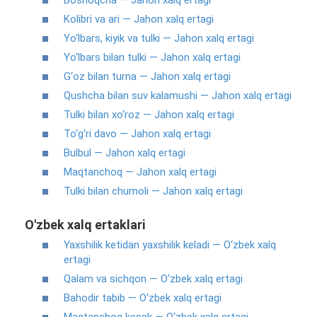
Boshoqcha — Jahon xalq ertagi
Kolibri va ari — Jahon xalq ertagi
Yo‘lbars, kiyik va tulki — Jahon xalq ertagi
Yo‘lbars bilan tulki — Jahon xalq ertagi
G‘oz bilan turna — Jahon xalq ertagi
Qushcha bilan suv kalamushi — Jahon xalq ertagi
Tulki bilan xo‘roz — Jahon xalq ertagi
To‘g‘ri davo — Jahon xalq ertagi
Bulbul — Jahon xalq ertagi
Maqtanchoq — Jahon xalq ertagi
Tulki bilan chumoli — Jahon xalq ertagi
O'zbek xalq ertaklari
Yaxshilik ketidan yaxshilik keladi — O‘zbek xalq
ertagi
Qalam va sichqon — O‘zbek xalq ertagi
Bahodir tabib — O‘zbek xalq ertagi