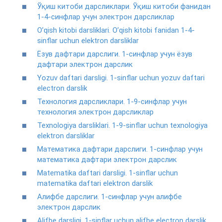
Ўқиш китоби дарсликлари. Ўқиш китоби фанидан
1-4-синфлар учун электрон дарсликлар
O’qish kitobi darsliklari. O’qish kitobi fanidan 1-4-
sinflar uchun elektron darsliklar
Ёзув дафтари дарслиги. 1-синфлар учун ёзув
дафтари электрон дарслик
Yozuv daftari darsligi. 1-sinflar uchun yozuv daftari
electron darslik
Технология дарсликлари. 1-9-синфлар учун
технология электрон дарсликлар
Texnologiya darsliklari. 1-9-sinflar uchun texnologiya
elektron darsliklar
Математика дафтари дарслиги. 1-синфлар учун
математика дафтари электрон дарслик
Matematika daftari darsligi. 1-sinflar uchun
matematika daftari elektron darslik
Алифбе дарслиги. 1-синфлар учун алифбе
электрон дарслик
Alifbe darsligi. 1-sinflar uchun alifbe electron darslik