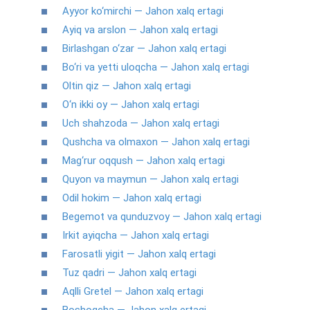
Ayyor ko‘mirchi — Jahon xalq ertagi
Ayiq va arslon — Jahon xalq ertagi
Birlashgan o‘zar — Jahon xalq ertagi
Bo‘ri va yetti uloqcha — Jahon xalq ertagi
Oltin qiz — Jahon xalq ertagi
O‘n ikki oy — Jahon xalq ertagi
Uch shahzoda — Jahon xalq ertagi
Qushcha va olmaxon — Jahon xalq ertagi
Mag‘rur oqqush — Jahon xalq ertagi
Quyon va maymun — Jahon xalq ertagi
Odil hokim — Jahon xalq ertagi
Begemot va qunduzvoy — Jahon xalq ertagi
Irkit ayiqcha — Jahon xalq ertagi
Farosatli yigit — Jahon xalq ertagi
Tuz qadri — Jahon xalq ertagi
Aqlli Gretel — Jahon xalq ertagi