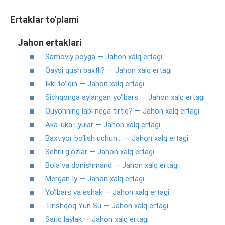
Ertaklar to'plami
Jahon ertaklari
Samoviy poyga — Jahon xalq ertagi
Qaysi qush baxtli? — Jahon xalq ertagi
Ikki to‘lqin — Jahon xalq ertagi
Sichqonga aylangan yo‘lbars — Jahon xalq ertagi
Quyonning labi nega tirtiq? — Jahon xalq ertagi
Aka-uka Lyular — Jahon xalq ertagi
Baxtiyor bo‘lish uchun… — Jahon xalq ertagi
Sehrli g‘ozlar — Jahon xalq ertagi
Bola va donishmand — Jahon xalq ertagi
Mergan Iy — Jahon xalq ertagi
Yo‘lbars va eshak — Jahon xalq ertagi
Tirishqoq Yun Su — Jahon xalq ertagi
Sariq laylak — Jahon xalq ertagi