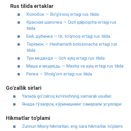
Rus tilida ertaklar
Колобок — Bo’g’irsoq ertagi rus tilida
Красная шапочка — Qizil qalpoqcha ertagi rus
tilida
Бей, дубинка — Ur, to’qmoq ertagi rus tilida
Теремок — Hashamatli boloxonacha ertagi rus
tilida
Три медведя — Uch ayiq ertagi rus tilida
Маша и медведь — Masha va ayiq ertagi rus tilida
Репка — Sholg‘om ertagi rus tilida
Go'zallik sirlari
Yanada go’zalroq ko’rinishning samarali usullari
Янада гўзалроқ кўринишнинг самарали усуллари
Hikmatlar to'plami
Zunnun Misriy hikmatlari, eng sara hikmatlar to’plami