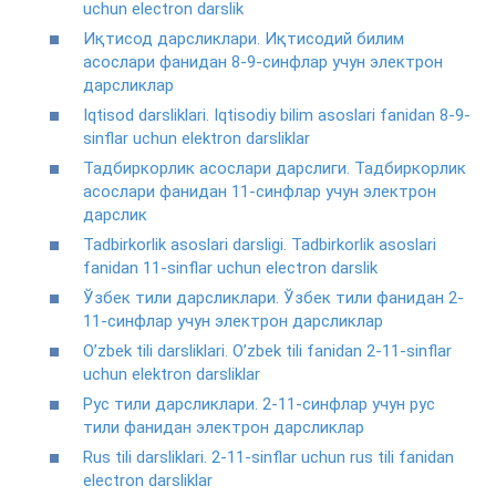
uchun electron darslik
Иқтисод дарсликлари. Иқтисодий билим
асослари фанидан 8-9-синфлар учун электрон
дарсликлар
Iqtisod darsliklari. Iqtisodiy bilim asoslari fanidan 8-9-
sinflar uchun elektron darsliklar
Тадбиркорлик асослари дарслиги. Тадбиркорлик
асослари фанидан 11-синфлар учун электрон
дарслик
Tadbirkorlik asoslari darsligi. Tadbirkorlik asoslari
fanidan 11-sinflar uchun electron darslik
Ўзбек тили дарсликлари. Ўзбек тили фанидан 2-
11-синфлар учун электрон дарсликлар
O’zbek tili darsliklari. O’zbek tili fanidan 2-11-sinflar
uchun elektron darsliklar
Рус тили дарсликлари. 2-11-синфлар учун рус
тили фанидан электрон дарсликлар
Rus tili darsliklari. 2-11-sinflar uchun rus tili fanidan
electron darsliklar