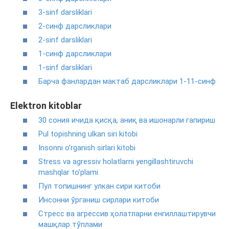
3-sinf darsliklari
2-синф дарсликлари
2-sinf darsliklari
1-синф дарсликлари
1-sinf darsliklari
Барча фанлардан мактаб дарсликлари 1-11-синф
Elektron kitoblar
30 сония ичида қисқа, аниқ ва ишонарли гапириш
Pul topishning ulkan siri kitobi
Insonni o’rganish sirlari kitobi
Stress va agressiv holatlarni yengillashtiruvchi
mashqlar to’plami
Пул топишнинг улкан сири китоби
Инсонни ўрганиш сирлари китоби
Стресс ва агрессив ҳолатларни енгиллаштирувчи
машқлар тўплами