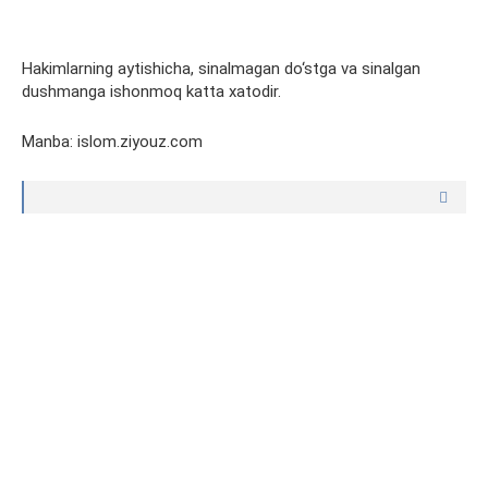
Hakimlarning aytishicha, sinalmagan do‘stga va sinalgan
dushmanga ishonmoq katta xatodir.
Manba: islom.ziyouz.com