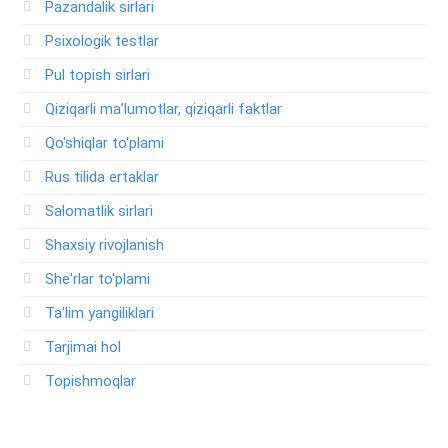
Pazandalik sirlari
Psixologik testlar
Pul topish sirlari
Qiziqarli ma’lumotlar, qiziqarli faktlar
Qo'shiqlar to'plami
Rus tilida ertaklar
Salomatlik sirlari
Shaxsiy rivojlanish
She'rlar to'plami
Ta'lim yangiliklari
Tarjimai hol
Topishmoqlar