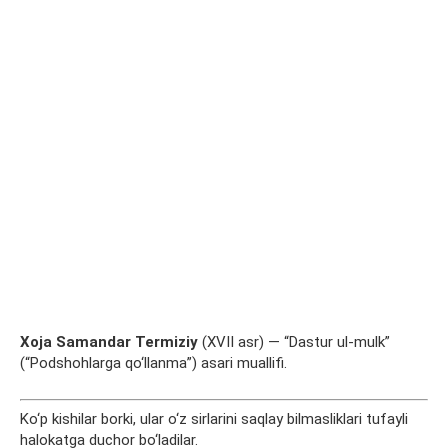
Xoja Samandar
Termiziy
(XVII asr) — “Dastur ul-mulk”
(“Podshohlarga qo‘llanma”) asari muallifi.
Ko‘p kishilar borki, ular o‘z sirlarini saqlay bilmasliklari tufayli
halokatga duchor bo‘ladilar.