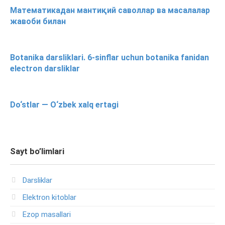
Математикадан мантиқий саволлар ва масалалар
жавоби билан
Botanika darsliklari. 6-sinflar uchun botanika fanidan
electron darsliklar
Do‘stlar — O‘zbek xalq ertagi
Sayt bo’limlari
Darsliklar
Elektron kitoblar
Ezop masallari