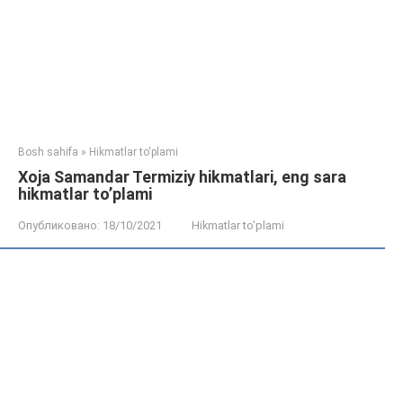
Bosh sahifa
»
Hikmatlar to'plami
Xoja Samandar Termiziy hikmatlari, eng sara
hikmatlar to’plami
Опубликовано:
18/10/2021
Hikmatlar to'plami