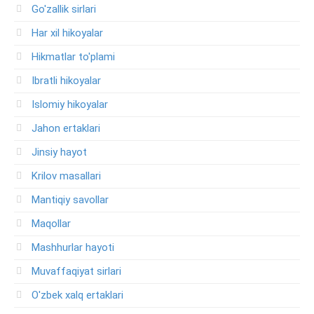
Go'zallik sirlari
Har xil hikoyalar
Hikmatlar to'plami
Ibratli hikoyalar
Islomiy hikoyalar
Jahon ertaklari
Jinsiy hayot
Krilov masallari
Mantiqiy savollar
Maqollar
Mashhurlar hayoti
Muvaffaqiyat sirlari
O'zbek xalq ertaklari