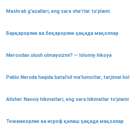
Mashrab g’azallari, eng sara she’rlar to’plami
Барқарорлик ва беқарорлик ҳақида мақоллар
Merosdan ulush olmaysizmi? — Islomiy hikoya
Pablo Neruda haqida batafsil ma’lumotlar, tarjimai hol
Alisher Navoiy hikmatlari, eng sara hikmatlar to’plami
Тежамкорлик ва исроф қилиш ҳақида мақоллар