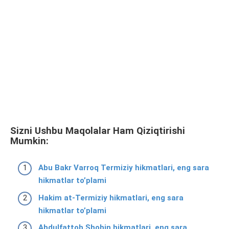
Sizni Ushbu Maqolalar Ham Qiziqtirishi
Mumkin:
Abu Bakr Varroq Termiziy hikmatlari, eng sara
hikmatlar to’plami
Hakim at-Termiziy hikmatlari, eng sara
hikmatlar to’plami
Abdulfattoh Shohin hikmatlari, eng sara