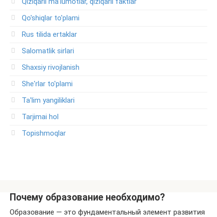
Qiziqarli ma’lumotlar, qiziqarli faktlar
Qo'shiqlar to'plami
Rus tilida ertaklar
Salomatlik sirlari
Shaxsiy rivojlanish
She'rlar to'plami
Ta'lim yangiliklari
Tarjimai hol
Topishmoqlar
Почему образование необходимо?
Образование — это фундаментальный элемент развития