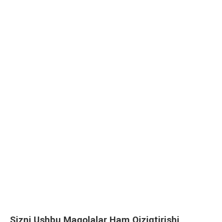
Sizni Ushbu Maqolalar Ham Qiziqtirishi