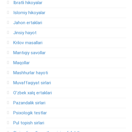
Ibratli hikoyalar
Islomiy hikoyalar
Jahon ertaklari
Jinsiy hayot
Krilov masallari
Mantiqiy savollar
Maqollar
Mashhurlar hayoti
Muvaffaqiyat sirlari
O'zbek xalq ertaklari
Pazandalik sirlari
Psixologik testlar
Pul topish sirlari