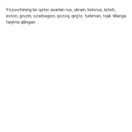
Yozuvchining bir qator asarlari rus, ukrain, belorus, latish,
eston, gruzin, ozarbayjon, qozoq, qirgʻiz, turkman, tojik tillariga
tarjima qilingan.