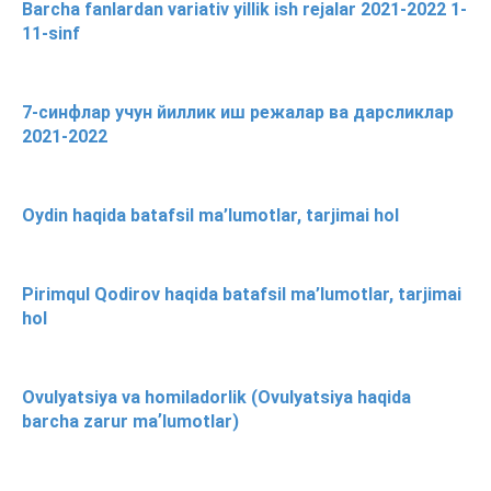
Barcha fanlardan variativ yillik ish rejalar 2021-2022 1-
11-sinf
7-синфлар учун йиллик иш режалар ва дарсликлар
2021-2022
Oydin haqida batafsil ma’lumotlar, tarjimai hol
Pirimqul Qodirov haqida batafsil ma’lumotlar, tarjimai
hol
Ovulyatsiya va homiladorlik (Ovulyatsiya haqida
barcha zarur maʼlumotlar)