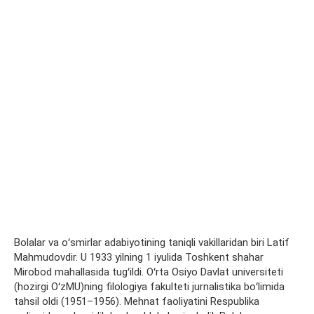
Bolalar va oʻsmirlar adabiyotining taniqli vakillaridan biri Latif
Mahmudovdir. U 1933 yilning 1 iyulida Toshkent shahar
Mirobod mahallasida tugʻildi. Oʻrta Osiyo Davlat universiteti
(hozirgi OʻzMU)ning filologiya fakulteti jurnalistika boʻlimida
tahsil oldi (1951–1956). Mehnat faoliyatini Respublika