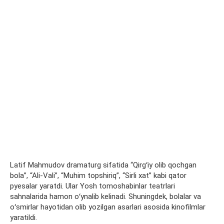
Latif Mahmudov dramaturg sifatida “Qirgʻiy olib qochgan
bola”, “Ali-Vali”, “Muhim topshiriq”, “Sirli xat” kabi qator
pyesalar yaratdi. Ular Yosh tomoshabinlar teatrlari
sahnalarida hamon oʻynalib kelinadi. Shuningdek, bolalar va
oʻsmirlar hayotidan olib yozilgan asarlari asosida kinofilmlar
yaratildi.