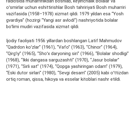
radiosida muharrirlikdan boshlab, keyinchalik Bolalar va
oʻsmirlar uchun eshittirishlar Bosh tahririyati Bosh muharriri
vazifasida (1958–1978) xizmat qildi. 1979 yildan esa “Yosh
gvardiya” (hozirgi “Yangi asr avlodi”) nashriyotida bolalar
boʻlimi mudiri vazifasida xizmat qildi.
Ijodiy faoliyati 1956 yillardan boshlangan Latif Mahmudov
“Qadrdon koʻzlar” (1961), “Vafo” (1963), “Chinor” (1964),
“Qirgʻiy” (1965), “Shoʻx daryoning siri” (1966), “Bolalar shodligi”
(1968), “Ikki dangasa sarguzashti” (1970), “Jasur bolalar”
(1971), “Sirli xat” (1974), “Qopga yashiringan odam” (1979),
“Eski dutor sirlari” (1980), “Sevgi desam” (2005) kabi oʻttizdan
ortiq roman, qissa, hikoya va esselar kitoblari nashr etildi.