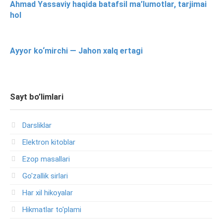
Ahmad Yassaviy haqida batafsil ma’lumotlar, tarjimai
hol
Ayyor ko‘mirchi — Jahon xalq ertagi
Sayt bo’limlari
Darsliklar
Elektron kitoblar
Ezop masallari
Go'zallik sirlari
Har xil hikoyalar
Hikmatlar to'plami