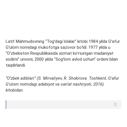
Latif Mahmudovning “Togʻdagi lolalar” kitobi 1984 yilda Gʻafur
Gʻulom nomidagi mukofotga sazovor boʻldi. 1977 yilda u
“Oʻzbekiston Respublikasida xizmat koʻrsatgan madaniyat
xodimi” unvoni, 2000 yilda “Sogʻlom avlod uchun” ordeni bilan
taqdirlandi.
“Oʻzbek adiblari” (S. Mirvaliyev, R. Shokirova. Toshkent, Gʻafur
Gʻulom nomidagi adabiyot va sanʼat nashriyoti, 2016)
kitobidan.