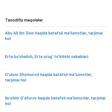
Tasodifiy maqolalar
Abu Ali ibn Sino haqida batafsil ma’lumotlar, tarjimai
hol
Erta bo‘shalish, Erta urug‘ to‘kilishi sabablari
Gʻulom Shomurod haqida batafsil ma’lumotlar,
tarjimai hol
Ibrohim Gʻafurov haqida batafsil ma’lumotlar, tarjimai
hol