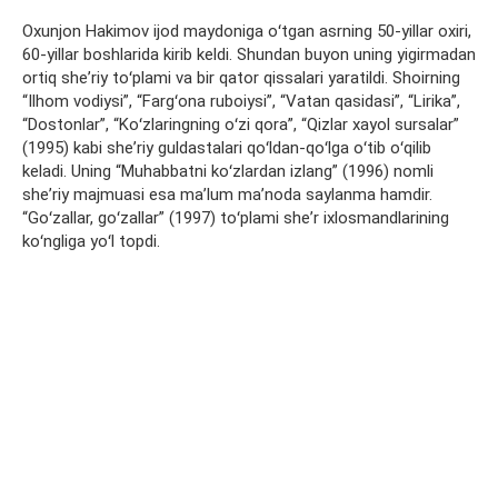
Oxunjon Hakimov ijod maydoniga oʻtgan asrning 50-yillar oxiri,
60-yillar boshlarida kirib keldi. Shundan buyon uning yigirmadan
ortiq sheʼriy toʻplami va bir qator qissalari yaratildi. Shoirning
“Ilhom vodiysi”, “Fargʻona ruboiysi”, “Vatan qasidasi”, “Lirika”,
“Dostonlar”, “Koʻzlaringning oʻzi qora”, “Qizlar xayol sursalar”
(1995) kabi sheʼriy guldastalari qoʻldan-qoʻlga oʻtib oʻqilib
keladi. Uning “Muhabbatni koʻzlardan izlang” (1996) nomli
sheʼriy majmuasi esa maʼlum maʼnoda saylanma hamdir.
“Goʻzallar, goʻzallar” (1997) toʻplami sheʼr ixlosmandlarining
koʻngliga yoʻl topdi.