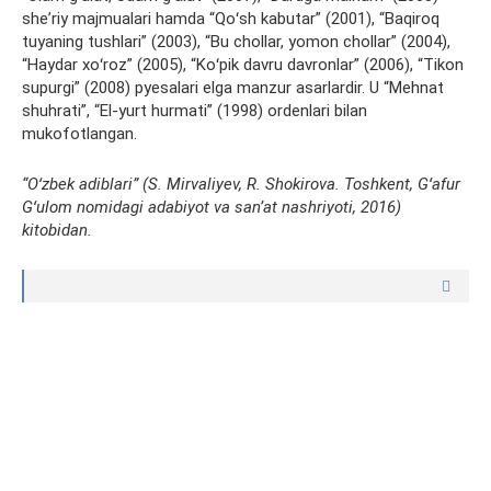
sheʼriy majmualari hamda “Qoʻsh kabutar” (2001), “Baqiroq
tuyaning tushlari” (2003), “Bu chollar, yomon chollar” (2004),
“Haydar xoʻroz” (2005), “Koʻpik davru davronlar” (2006), “Tikon
supurgi” (2008) pyesalari elga manzur asarlardir. U “Mehnat
shuhrati”, “El-yurt hurmati” (1998) ordenlari bilan
mukofotlangan.
“Oʻzbek adiblari” (S. Mirvaliyev, R. Shokirova. Toshkent, Gʻafur
Gʻulom nomidagi adabiyot va sanʼat nashriyoti, 2016)
kitobidan.