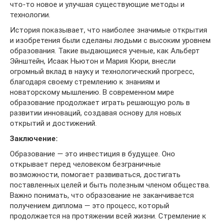
что-то новое и улучшая существующие методы и
технологии.
История показывает, что наиболее значимые открытия
и изобретения были сделаны людьми с высоким уровнем
образования. Такие выдающиеся ученые, как Альберт
Эйнштейн, Исаак Ньютон и Мария Кюри, внесли
огромный вклад в науку и технологический прогресс,
благодаря своему стремлению к знаниям и
новаторскому мышлению. В современном мире
образование продолжает играть решающую роль в
развитии инноваций, создавая основу для новых
открытий и достижений.
Заключение:
Образование — это инвестиция в будущее. Оно
открывает перед человеком безграничные
возможности, помогает развиваться, достигать
поставленных целей и быть полезным членом общества.
Важно понимать, что образование не заканчивается
получением диплома — это процесс, который
продолжается на протяжении всей жизни. Стремление к