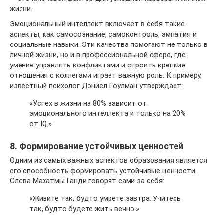
жизни.
Эмоциональный интеллект включает в себя такие
аспекты, как самосознание, самоконтроль, эмпатия и
социальные навыки. Эти качества помогают не только в
личной жизни, но и в профессиональной сфере, где
умение управлять конфликтами и строить крепкие
отношения с коллегами играет важную роль. К примеру,
известный психолог Дэниел Гоулман утверждает:
«Успех в жизни на 80% зависит от
эмоционального интеллекта и только на 20%
от IQ.»
8. Формирование устойчивых ценностей
Одним из самых важных аспектов образования является
его способность формировать устойчивые ценности.
Слова Махатмы Ганди говорят сами за себя:
«Живите так, будто умрёте завтра. Учитесь
так, будто будете жить вечно.»