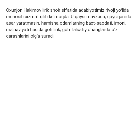
Oxunjon Hakimov lirik shoir sifatida adabiyotimiz rivoji yoʻlida
munosib xizmat qilib kelmoqda. U qaysi mavzuda, qaysi janrda
asar yaratmasin, hamisha odamlarning baxt-saodati, imoni,
maʼnaviyati haqida goh lirik, goh falsafiy ohanglarda oʻz
qarashlarini olgʻa suradi.