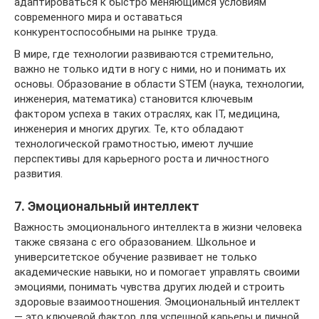
адаптироваться к быстро меняющимся условиям
современного мира и оставаться
конкурентоспособными на рынке труда.
В мире, где технологии развиваются стремительно,
важно не только идти в ногу с ними, но и понимать их
основы. Образование в области STEM (наука, технологии,
инженерия, математика) становится ключевым
фактором успеха в таких отраслях, как IT, медицина,
инженерия и многих других. Те, кто обладают
технологической грамотностью, имеют лучшие
перспективы для карьерного роста и личностного
развития.
7. Эмоциональный интеллект
Важность эмоционального интеллекта в жизни человека
также связана с его образованием. Школьное и
университетское обучение развивает не только
академические навыки, но и помогает управлять своими
эмоциями, понимать чувства других людей и строить
здоровые взаимоотношения. Эмоциональный интеллект
— это ключевой фактор для успешной карьеры и личной