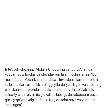
Isteʼdodli shoirimiz Abdulla Oripovning ushbu toʻplamga
yozgan soʻz boshisida shunday jumlalarni uchratamiz: “Bu
majmuaga… Yoshlik va muhabbat tuygʻulari bilan limmo-lim
toʻla sheʼrlardan tortib, soʻnggi yillarda yaratilgan va shoirning
chinakam kamolotidan dalolat berib turuvchi koʻplab lirik,
falsafiy sheʼrlari, nafis gʻazallari, labingizda tabassum paydo
qilmay qoʻymaydigan shoʻx, fargʻonacha hazil va yumorlari
jamlangan”.