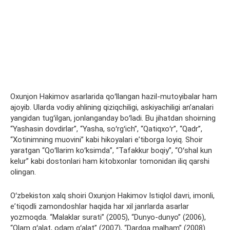
Oxunjon Hakimov asarlarida qoʻllangan hazil-mutoyibalar ham
ajoyib. Ularda vodiy ahlining qiziqchiligi, askiyachiligi anʼanalari
yangidan tugʻilgan, jonlanganday boʻladi. Bu jihatdan shoirning
“Yashasin dovdirlar”, “Yasha, soʻrgʻich”, “Qatiqxoʻr”, “Qadr”,
“Xotinimning muovini” kabi hikoyalari eʼtiborga loyiq. Shoir
yaratgan “Qoʻllarim koʻksimda”, “Tafakkur boqiy”, “Oʻshal kun
kelur” kabi dostonlari ham kitobxonlar tomonidan iliq qarshi
olingan.
Oʻzbekiston xalq shoiri Oxunjon Hakimov Istiqlol davri, imonli,
eʼtiqodli zamondoshlar haqida har xil janrlarda asarlar
yozmoqda. “Malaklar surati” (2005), “Dunyo-dunyo” (2006),
“Olam gʻalat, odam gʻalat” (2007), “Dardga malham” (2008)