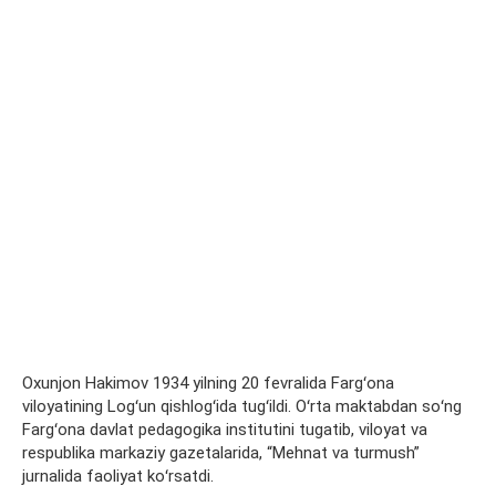
Oxunjon Hakimov 1934 yilning 20 fevralida Fargʻona
viloyatining Logʻun qishlogʻida tugʻildi. Oʻrta maktabdan soʻng
Fargʻona davlat pedagogika institutini tugatib, viloyat va
respublika markaziy gazetalarida, “Mehnat va turmush”
jurnalida faoliyat koʻrsatdi.