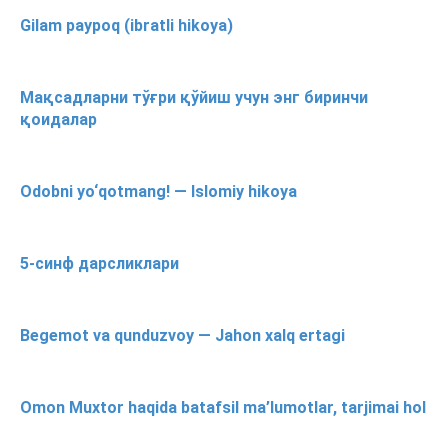
Gilam paypoq (ibratli hikoya)
Мақсадларни тўғри қўйиш учун энг биринчи
қоидалар
Odobni yo‘qotmang! — Islomiy hikoya
5-синф дарсликлари
Begemot va qunduzvoy — Jahon xalq ertagi
Omon Muxtor haqida batafsil ma’lumotlar, tarjimai hol