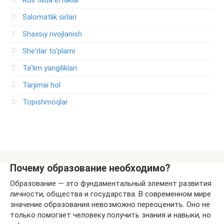
Rus tilida ertaklar
Salomatlik sirlari
Shaxsiy rivojlanish
She'rlar to'plami
Ta'lim yangiliklari
Tarjimai hol
Topishmoqlar
Почему образование необходимо?
Образование — это фундаментальный элемент развития
личности, общества и государства. В современном мире
значение образования невозможно переоценить. Оно не
только помогает человеку получить знания и навыки, но