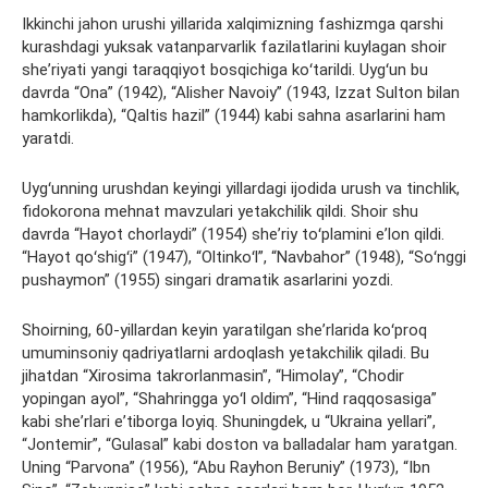
Ikkinchi jahon urushi yillarida xalqimizning fashizmga qarshi
kurashdagi yuksak vatanparvarlik fazilatlarini kuylagan shoir
sheʼriyati yangi taraqqiyot bosqichiga koʻtarildi. Uygʻun bu
davrda “Ona” (1942), “Alisher Navoiy” (1943, Izzat Sulton bilan
hamkorlikda), “Qaltis hazil” (1944) kabi sahna asarlarini ham
yaratdi.
Uygʻunning urushdan keyingi yillardagi ijodida urush va tinchlik,
fidokorona mehnat mavzulari yetakchilik qildi. Shoir shu
davrda “Hayot chorlaydi” (1954) sheʼriy toʻplamini eʼlon qildi.
“Hayot qoʻshigʻi” (1947), “Oltinkoʻl”, “Navbahor” (1948), “Soʻnggi
pushaymon” (1955) singari dramatik asarlarini yozdi.
Shoirning, 60-yillardan keyin yaratilgan sheʼrlarida koʻproq
umuminsoniy qadriyatlarni ardoqlash yetakchilik qiladi. Bu
jihatdan “Xirosima takrorlanmasin”, “Himolay”, “Chodir
yopingan ayol”, “Shahringga yoʻl oldim”, “Hind raqqosasiga”
kabi sheʼrlari eʼtiborga loyiq. Shuningdek, u “Ukraina yellari”,
“Jontemir”, “Gulasal” kabi doston va balladalar ham yaratgan.
Uning “Parvona” (1956), “Abu Rayhon Beruniy” (1973), “Ibn