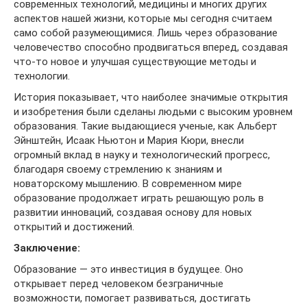
современных технологий, медицины и многих других
аспектов нашей жизни, которые мы сегодня считаем
само собой разумеющимися. Лишь через образование
человечество способно продвигаться вперед, создавая
что-то новое и улучшая существующие методы и
технологии.
История показывает, что наиболее значимые открытия
и изобретения были сделаны людьми с высоким уровнем
образования. Такие выдающиеся ученые, как Альберт
Эйнштейн, Исаак Ньютон и Мария Кюри, внесли
огромный вклад в науку и технологический прогресс,
благодаря своему стремлению к знаниям и
новаторскому мышлению. В современном мире
образование продолжает играть решающую роль в
развитии инноваций, создавая основу для новых
открытий и достижений.
Заключение:
Образование — это инвестиция в будущее. Оно
открывает перед человеком безграничные
возможности, помогает развиваться, достигать