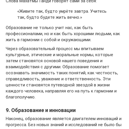
Слова Махатмы Ганди говорят сами за себя:
«Живите так, будто умрёте завтра. Учитесь
так, будто будете жить вечно.»
Образование не только учит нас, как быть
профессионалами, но и как быть хорошими людьми, как
жить в гармонии с собой и окружающими.
Через образовательный процесс мы впитываем
культурные, этические и моральные нормы, которые
затем становятся основой нашего поведения и
взаимодействия с другими. Образование помогает
осознавать значимость таких понятий, как честность,
справедливость, уважение и ответственность. Эти
ценности становятся путеводной звездой в жизни
каждого человека, направляя его на путь к гармонии и
благополучию.
9. Образование и инновации
Наконец, образование является двигателем инноваций и
прогресса. Без новых знаний и исследований не было бы