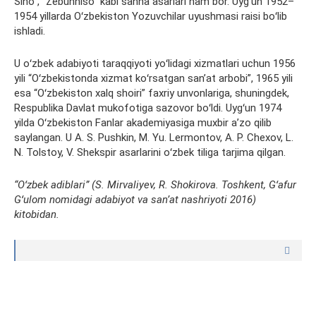
Sino”, “Zebunniso” kabi sahna asarlari ham bor. Uygʻun 1952–
1954 yillarda Oʻzbekiston Yozuvchilar uyushmasi raisi boʻlib
ishladi.
U oʻzbek adabiyoti taraqqiyoti yoʻlidagi xizmatlari uchun 1956
yili “Oʻzbekistonda xizmat koʻrsatgan sanʼat arbobi”, 1965 yili
esa “Oʻzbekiston xalq shoiri” faxriy unvonlariga, shuningdek,
Respublika Davlat mukofotiga sazovor boʻldi. Uygʻun 1974
yilda Oʻzbekiston Fanlar akademiyasiga muxbir aʼzo qilib
saylangan. U A. S. Pushkin, M. Yu. Lermontov, A. P. Chexov, L.
N. Tolstoy, V. Shekspir asarlarini oʻzbek tiliga tarjima qilgan.
“Oʻzbek adiblari” (S. Mirvaliyev, R. Shokirova. Toshkent, Gʻafur
Gʻulom nomidagi adabiyot va sanʼat nashriyoti 2016)
kitobidan.