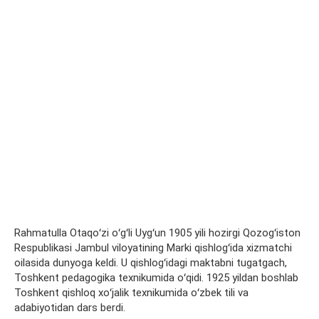
Rahmatulla Otaqoʻzi oʻgʻli Uygʻun 1905 yili hozirgi Qozogʻiston
Respublikasi Jambul viloyatining Marki qishlogʻida xizmatchi
oilasida dunyoga keldi. U qishlogʻidagi maktabni tugatgach,
Toshkent pedagogika texnikumida oʻqidi. 1925 yildan boshlab
Toshkent qishloq xoʻjalik texnikumida oʻzbek tili va
adabiyotidan dars berdi.