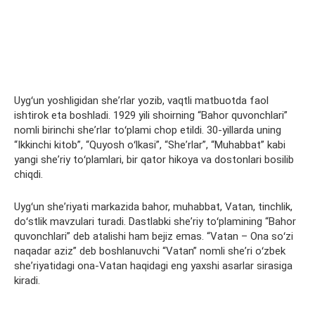
Uygʻun yoshligidan sheʼrlar yozib, vaqtli matbuotda faol
ishtirok eta boshladi. 1929 yili shoirning “Bahor quvonchlari”
nomli birinchi sheʼrlar toʻplami chop etildi. 30-yillarda uning
“Ikkinchi kitob”, “Quyosh oʻlkasi”, “Sheʼrlar”, “Muhabbat” kabi
yangi sheʼriy toʻplamlari, bir qator hikoya va dostonlari bosilib
chiqdi.
Uygʻun sheʼriyati markazida bahor, muhabbat, Vatan, tinchlik,
doʻstlik mavzulari turadi. Dastlabki sheʼriy toʻplamining “Bahor
quvonchlari” deb atalishi ham bejiz emas. “Vatan – Ona soʻzi
naqadar aziz” deb boshlanuvchi “Vatan” nomli sheʼri oʻzbek
sheʼriyatidagi ona-Vatan haqidagi eng yaxshi asarlar sirasiga
kiradi.