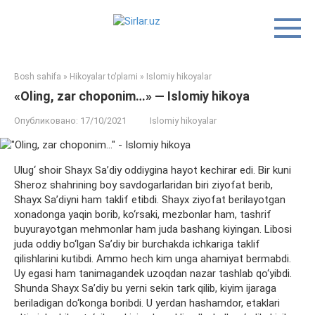
Перейти
к
контенту
Bosh sahifa
»
Hikoyalar to'plami
»
Islomiy hikoyalar
«Oling, zar choponim…» — Islomiy hikoya
Опубликовано:
17/10/2021
Islomiy hikoyalar
Ulug‘ shoir Shayx Sa’diy oddiygina hayot kechirar edi. Bir kuni
Sheroz shahrining boy savdogarlaridan biri ziyofat berib,
Shayx Sa’diyni ham taklif etibdi. Shayx ziyofat berilayotgan
xonadonga yaqin borib, ko‘rsaki, mezbonlar ham, tashrif
buyurayotgan mehmonlar ham juda bashang kiyingan. Libosi
juda oddiy bo‘lgan Sa’diy bir burchakda ichkariga taklif
qilishlarini kutibdi. Ammo hech kim unga ahamiyat bermabdi.
Uy egasi ham tanimagandek uzoqdan nazar tashlab qo‘yibdi.
Shunda Shayx Sa’diy bu yerni sekin tark qilib, kiyim ijaraga
beriladigan do‘konga boribdi. U yerdan hashamdor, etaklari