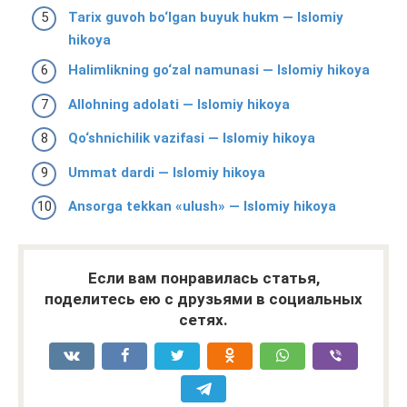
Tarix guvoh bo‘lgan buyuk hukm — Islomiy
hikoya
Halimlikning go‘zal namunasi — Islomiy hikoya
Allohning adolati — Islomiy hikoya
Qo‘shnichilik vazifasi — Islomiy hikoya
Ummat dardi — Islomiy hikoya
Ansorga tekkan «ulush» — Islomiy hikoya
Если вам понравилась статья,
поделитесь ею с друзьями в социальных
сетях.