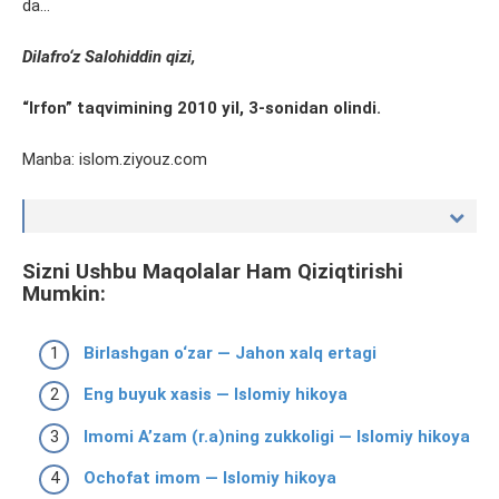
da…
Dilafro‘z Salohiddin qizi,
“Irfon” taqvimining 2010 yil,
3
-sonidan olindi.
Manba: islom.ziyouz.com
Sizni Ushbu Maqolalar Ham Qiziqtirishi
Mumkin:
Birlashgan o‘zar — Jahon xalq ertagi
Eng buyuk xasis — Islomiy hikoya
Imomi A’zam (r.a)ning zukkoligi — Islomiy hikoya
Ochofat imom — Islomiy hikoya