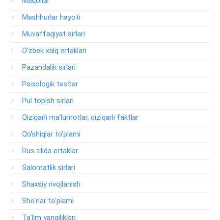
Maqollar
Mashhurlar hayoti
Muvaffaqiyat sirlari
O'zbek xalq ertaklari
Pazandalik sirlari
Psixologik testlar
Pul topish sirlari
Qiziqarli ma’lumotlar, qiziqarli faktlar
Qo'shiqlar to'plami
Rus tilida ertaklar
Salomatlik sirlari
Shaxsiy rivojlanish
She'rlar to'plami
Ta'lim yangiliklari