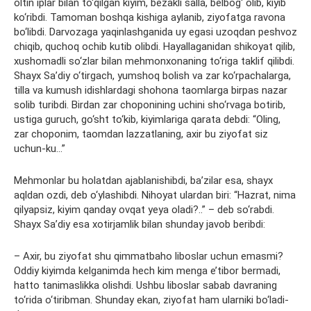
oltin iplar bilan to‘qilgan kiyim, bezakli salla, belbog‘ olib, kiyib
ko‘ribdi. Tamoman boshqa kishiga aylanib, ziyofatga ravona
bo‘libdi. Darvozaga yaqinlashganida uy egasi uzoqdan peshvoz
chiqib, quchoq ochib kutib olibdi. Hayallaganidan shikoyat qilib,
xushomadli so‘zlar bilan mehmonxonaning to‘riga taklif qilibdi.
Shayx Sa’diy o‘tirgach, yumshoq bolish va zar ko‘rpachalarga,
tilla va kumush idishlardagi shohona taomlarga birpas nazar
solib turibdi. Birdan zar choponining uchini sho‘rvaga botirib,
ustiga guruch, go‘sht to‘kib, kiyimlariga qarata debdi: “Oling,
zar choponim, taomdan lazzatlaning, axir bu ziyofat siz
uchun-ku…”
Mehmonlar bu holatdan ajablanishibdi, ba’zilar esa, shayx
aqldan ozdi, deb o‘ylashibdi. Nihoyat ulardan biri: “Hazrat, nima
qilyapsiz, kiyim qanday ovqat yeya oladi?..” – deb so‘rabdi.
Shayx Sa’diy esa xotirjamlik bilan shunday javob beribdi:
– Axir, bu ziyofat shu qimmatbaho liboslar uchun emasmi?
Oddiy kiyimda kelganimda hech kim menga e’tibor bermadi,
hatto tanimaslikka olishdi. Ushbu liboslar sabab davraning
to‘rida o‘tiribman. Shunday ekan, ziyofat ham ularniki bo‘ladi-