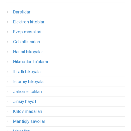
Darsliklar
Elektron kitoblar
Ezop masallari
Go'zallik sirlari
Har xil hikoyalar
Hikmatlar to'plami
Ibratli hikoyalar
Islomiy hikoyalar
Jahon ertaklari
Jinsiy hayot
Krilov masallari
Mantiqiy savollar