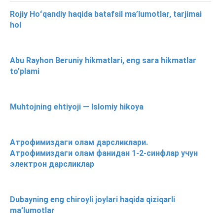
Rojiy Hoʻqandiy haqida batafsil ma’lumotlar, tarjimai
hol
Abu Rayhon Beruniy hikmatlari, eng sara hikmatlar
to’plami
Muhtojning ehtiyoji — Islomiy hikoya
Атрофимиздаги олам дарсликлари.
Атрофимиздаги олам фанидан 1-2-синфлар учун
электрон дарсликлар
Dubayning eng chiroyli joylari haqida qiziqarli
ma’lumotlar