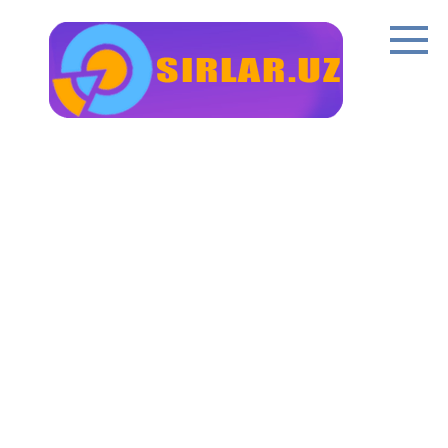
Перейти
к
контенту