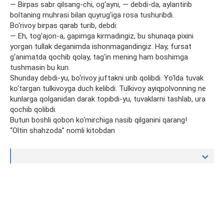
— Birpas sabr qilsang-chi, og‘ayni, — debdi-da, aylantirib
boltaning muhrasi bilan quyrug‘iga rosa tushuribdi.
Bo‘rivoy birpas qarab turib, debdi:
— Eh, tog‘ajon-a, gapimga kirmadingiz, bu shunaqa pixini
yorgan tullak deganimda ishonmagandingiz. Hay, fursat
g‘animatda qochib qolay, tag‘in mening ham boshimga
tushmasin bu kun.
Shunday debdi-yu, bo‘rivoy juftakni urib qolibdi. Yo‘lda tuvak
ko‘targan tulkivoyga duch kelibdi. Tulkivoy ayiqpolvonning ne
kunlarga qolganidan darak topibdi-yu, tuvaklarni tashlab, ura
qochib qolibdi.
Butun boshli qobon ko‘mirchiga nasib qilganini qarang!
“Oltin shahzoda” nomli kitobdan