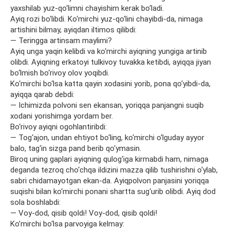
yaxshilab yuz-qo‘limni chayishim kerak bo‘ladi.
Ayiq rozi bo‘libdi. Ko‘mirchi yuz-qo‘lini chayibdi-da, nimaga
artishini bilmay, ayiqdan iltimos qilibdi:
— Teringga artinsam maylimi?
Ayiq unga yaqin kelibdi va ko‘mirchi ayiqning yungiga artinib
olibdi. Ayiqning erkatoyi tulkivoy tuvakka ketibdi, ayiqqa jiyan
bo‘lmish bo‘rivoy olov yoqibdi.
Ko‘mirchi bo‘lsa katta qayin xodasini yorib, pona qo‘yibdi-da,
ayiqqa qarab debdi:
— Ichimizda polvoni sen ekansan, yoriqqa panjangni suqib
xodani yorishimga yordam ber.
Bo‘rivoy ayiqni ogohlantiribdi:
— Tog‘ajon, undan ehtiyot bo‘ling, ko‘mirchi o‘lguday ayyor
balo, tag‘in sizga pand berib qo‘ymasin.
Biroq uning gaplari ayiqning qulog‘iga kirmabdi ham, nimaga
deganda tezroq cho‘chqa ildizini mazza qilib tushirishni o‘ylab,
sabri chidamayotgan ekan-da. Ayiqpolvon panjasini yoriqqa
suqishi bilan ko‘mirchi ponani shartta sug‘urib olibdi. Ayiq dod
sola boshlabdi:
— Voy-dod, qisib qoldi! Voy-dod, qisib qoldi!
Ko’mirchi bo‘lsa parvoyiga kelmay: