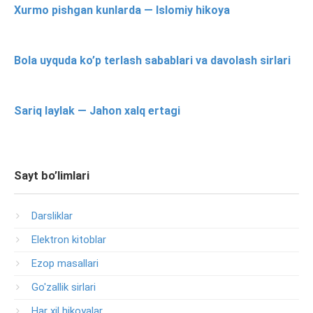
Xurmo pishgan kunlarda — Islomiy hikoya
Bola uyquda ko’p terlash sabablari va davolash sirlari
Sariq laylak — Jahon xalq ertagi
Sayt bo’limlari
Darsliklar
Elektron kitoblar
Ezop masallari
Go'zallik sirlari
Har xil hikoyalar