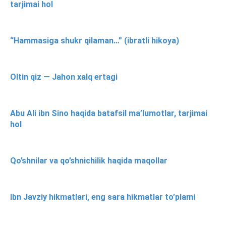
tarjimai hol
“Hammasiga shukr qilaman…” (ibratli hikoya)
Oltin qiz — Jahon xalq ertagi
Abu Ali ibn Sino haqida batafsil ma’lumotlar, tarjimai
hol
Qo’shnilar va qo’shnichilik haqida maqollar
Ibn Javziy hikmatlari, eng sara hikmatlar to’plami