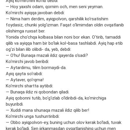
Ayiq ko‘mirchini ko‘rib debdi:
— Hoy yaxshi odam, qornim och, men seni yeyman.
Ko‘mirchi ayiqqa javoban debdi:
— Nima ham derdim, ayiqpolvon, qarshilik ko‘rsatishim
foydasiz, chunki yolg‘izman. Faqat o‘limimdan oldin ovqatlanib
olishimga ruxsat ber.
Yonida cho‘chqa kolbasa bilan noni bor ekan. O‘tirib, tamaddi
qilib va ayiqqa ham bir bo‘lak kol¬basa tashlabdi. Ayiq hap etib
og‘zi bilan ilib olibdi- da, yeb, debdi:
— O‘hu! Bunaqa mazali ildiz qayerda o‘sadi?
Ko‘mirchi javob beribdi:
— Aytardimu, tilim bormaydi-da.
Ayiq qayta so‘rabdi:
— Aytaver, qo‘rqma!
Ko‘mirchi shartta aytibdi:
— Bunaqa ildiz ni qobondan qiladi.
Ayiq qobonni tutib, bo‘g‘izlab o‘ldiribdi-da, ko‘mirchiga
buyuribdi.
— Xuddi mana shunaqa mazali ildiz qilib ber!
Ko‘mirchi unga tushuntiribdi:
— Obbo ayiqpolvon-ey, buning uchun olov kerak bo‘ladi, tuvak
kerak bo‘ladi. Sen jirkanmasdan ovqatlanishing uchun men