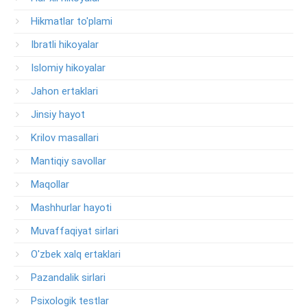
Hikmatlar to'plami
Ibratli hikoyalar
Islomiy hikoyalar
Jahon ertaklari
Jinsiy hayot
Krilov masallari
Mantiqiy savollar
Maqollar
Mashhurlar hayoti
Muvaffaqiyat sirlari
O'zbek xalq ertaklari
Pazandalik sirlari
Psixologik testlar