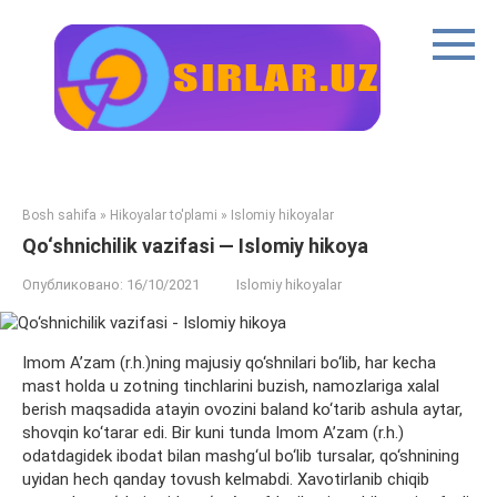
Перейти
к
контенту
Bosh sahifa
»
Hikoyalar to'plami
»
Islomiy hikoyalar
Qo‘shnichilik vazifasi — Islomiy hikoya
Опубликовано:
16/10/2021
Islomiy hikoyalar
Imom A’zam (r.h.)ning majusiy qo‘shnilari bo‘lib, har kecha
mast holda u zotning tinchlarini buzish, namozlariga xalal
berish maqsadida atayin ovozini baland ko‘tarib ashula aytar,
shovqin ko‘tarar edi. Bir kuni tunda Imom A’zam (r.h.)
odatdagidek ibodat bilan mashg‘ul bo‘lib tursalar, qo‘shnining
uyidan hech qanday tovush kelmabdi. Xavotirlanib chiqib