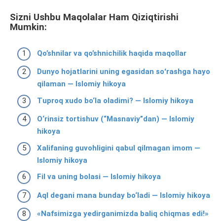
Sizni Ushbu Maqolalar Ham Qiziqtirishi
Mumkin:
Qo’shnilar va qo’shnichilik haqida maqollar
Dunyo hojatlarini uning egasidan soʻrashga hayo
qilaman — Islomiy hikoya
Tuproq xudo bo‘la oladimi? — Islomiy hikoya
O‘rinsiz tortishuv (“Masnaviy”dan) — Islomiy
hikoya
Xalifaning guvohligini qabul qilmagan imom —
Islomiy hikoya
Fil va uning bolasi — Islomiy hikoya
Aql degani mana bunday bo‘ladi — Islomiy hikoya
«Nafsimizga yedirganimizda baliq chiqmas edi!»