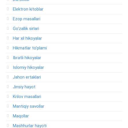
Elektron kitoblar
Ezop masallari
Go'zallik sirlari
Har xil hikoyalar
Hikmatlar to'plami
Ibratli hikoyalar
Islomiy hikoyalar
Jahon ertaklari
Jinsiy hayot
Krilov masallari
Mantiqiy savollar
Maqollar
Mashhurlar hayoti