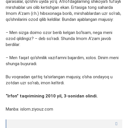
qarasalar, qo‘shni uyida yo‘q. Atrofdagilarning shikoyati tufayli
mirshablar uni olib ketishgan ekan. Ertasiga tong saharda
Imom A’zam (r.h.) hibsxonaga borib, mirshablardan uzr so‘rab,
qo‘shnilarini ozod qilib keldilar. Bundan ajablangan majusiy:
– Men sizga doimo ozor berib kelgan bo‘lsam, nega meni
ozod qildingiz? – deb so‘radi. Shunda Imom A’zam javob
berdilar:
– Men faqat qo‘shnilik vazifamni bajardim, xolos. Dinim meni
shunga buyuradi.
Bu voqeadan qattiq ta’sirlangan majusiy, o‘sha ondayoq u
zotdan uzr so‘rab, imon keltirdi.
“Irfon” taqvimining 2010 yil,
3
-sonidan olindi.
Manba: islom.ziyouz.com