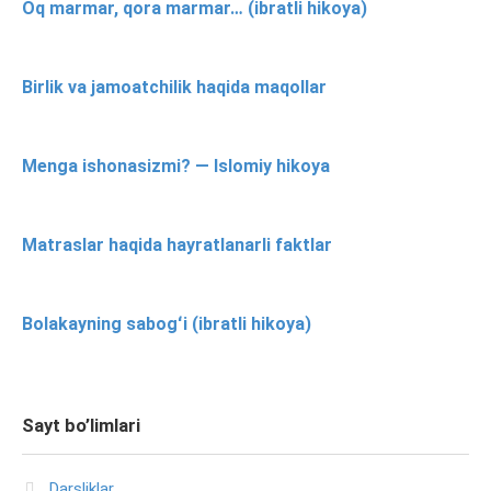
Oq marmar, qora marmar… (ibratli hikoya)
Birlik va jamoatchilik haqida maqollar
Menga ishonasizmi? — Islomiy hikoya
Matraslar haqida hayratlanarli faktlar
Bolakayning sabogʻi (ibratli hikoya)
Sayt bo’limlari
Darsliklar