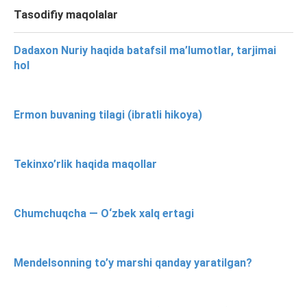
Tasodifiy maqolalar
Dadaxon Nuriy haqida batafsil ma’lumotlar, tarjimai
hol
Ermon buvaning tilagi (ibratli hikoya)
Tekinxo’rlik haqida maqollar
Chumchuqcha — O‘zbek xalq ertagi
Mendelsonning to’y marshi qanday yaratilgan?