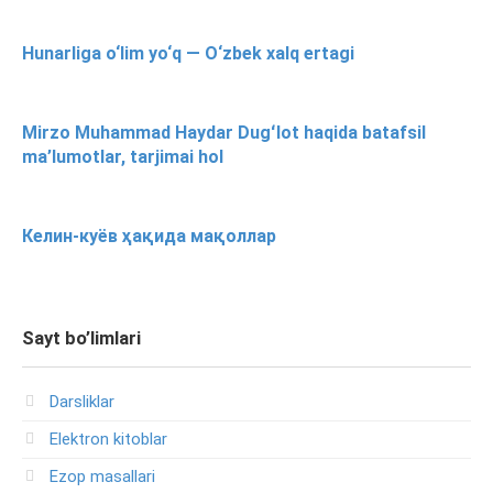
Hunarliga o‘lim yo‘q — O‘zbek xalq ertagi
Mirzo Muhammad Haydar Dugʻlot haqida batafsil
ma’lumotlar, tarjimai hol
Келин-куёв ҳақида мақоллар
Sayt bo’limlari
Darsliklar
Elektron kitoblar
Ezop masallari