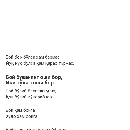
Бой бор бўлса ҳам бермас,
Йўқ йўқ бўлса ҳам қараб турмас.
Бой буванинг оши бор,
Ичи тўла тоши бор.
Бой бўлиб безиллагунча,
Қул бўлиб қўпориб юр.
Бой ҳам бойга,
Худо ҳам бойга.
Бойга ёлланган молли бўлмас,