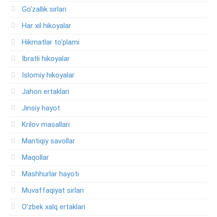
Go'zallik sirlari
Har xil hikoyalar
Hikmatlar to'plami
Ibratli hikoyalar
Islomiy hikoyalar
Jahon ertaklari
Jinsiy hayot
Krilov masallari
Mantiqiy savollar
Maqollar
Mashhurlar hayoti
Muvaffaqiyat sirlari
O'zbek xalq ertaklari