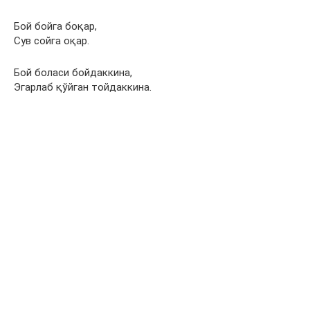
Бой бойга боқар,
Сув сойга оқар.
Бой боласи бойдаккина,
Эгарлаб қўйган тойдаккина.