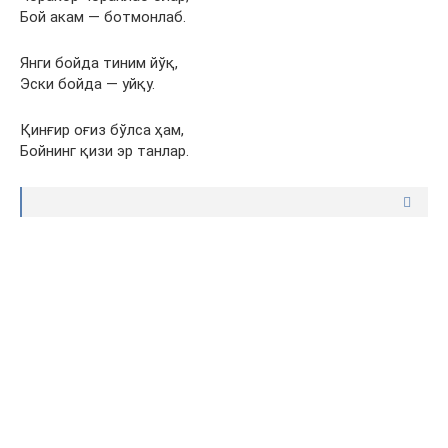
Бой акам — ботмонлаб.
Янги бойда тиним йўқ,
Эски бойда — уйқу.
Қинғир оғиз бўлса ҳам,
Бойнинг қизи эр танлар.