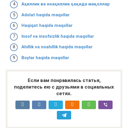
Аҳиллик ва ноаҳиллик ҳақида мақоллар
Adolat haqida maqollar
Haqiqat haqida maqollar
Insof va insofsizlik haqida maqollar
Ahillik va noahillik haqida maqollar
Boylar haqida maqollar
Если вам понравилась статья,
поделитесь ею с друзьями в социальных
сетях.