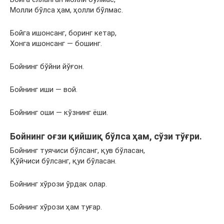
Молли бўлса ҳам, ҳолли бўлмас.
Бойга ишонсанг, боринг кетар,
Хонга ишонсанг — бошинг.
Бойнинг бўйни йўғон.
Бойнинг иши — вой.
Бойнинг оши — кўзнинг ёши.
Бойнинг оғзи қийшиқ бўлса ҳам, сўзи тўғри.
Бойнинг туячиси бўлсанг, қув бўласан,
Қўйчиси бўлсанг, қуи бўласан.
Бойнинг хўрози ўрдак олар.
Бойнинг хўрози ҳам туғар.