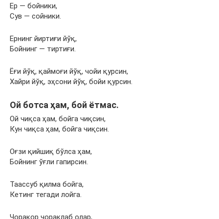
Ер — бойники,
Сув — сойники.
Ернинг йиртиғи йўқ,
Бойнинг — тиртиғи.
Ёғи йўқ, қаймоғи йўқ, чойи қурсин,
Хайри йўқ, эҳсони йўқ, бойи қурсин.
Ой ботса ҳам, бой ётмас.
Ой чиқса ҳам, бойга чиқсин,
Кун чиқса ҳам, бойга чиқсин.
Оғзи қийшиқ бўлса ҳам,
Бойнинг ўғли гапирсин.
Таассуб қилма бойга,
Кетинг тегади лойга.
Чоракор чораклаб олар,