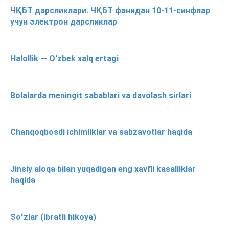
ЧҚБТ дарсликлари. ЧҚБТ фанидан 10-11-синфлар
учун электрон дарсликлар
Halollik — O‘zbek xalq ertagi
Bolalarda meningit sabablari va davolash sirlari
Chanqoqbosdi ichimliklar va sabzavotlar haqida
Jinsiy aloqa bilan yuqadigan eng xavfli kasalliklar
haqida
Soʻzlar (ibratli hikoya)