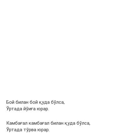
Бой билан бой қуда бўлса,
Ўртада йўиға юрар.
Камбағал камбағал билан қуда бўлса,
Ўртада тўрва юрар.