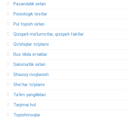
Pazandalik sirlari
Psixologik testlar
Pul topish sirlari
Qiziqarli ma’lumotlar, qiziqarli faktlar
Qo'shiqlar to'plami
Rus tilida ertaklar
Salomatlik sirlari
Shaxsiy rivojlanish
She'rlar to'plami
Ta'lim yangiliklari
Tarjimai hol
Topishmoqlar