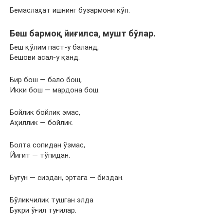
Бемаслаҳат ишнинг бузармони кўп.
Беш бармоқ йиғилса, мушт бўлар.
Беш қўлим паст-у баланд,
Бешови асал-у қанд.
Бир бош — бало бош,
Икки бош — мардона бош.
Бойлик бойлик эмас,
Аҳиллик — бойлик.
Болта сопидан ўзмас,
Йигит — тўпидан.
Бугун — сиздан, эртага — биздан.
Бўликчилик тушган элда
Букри ўғил туғилар.