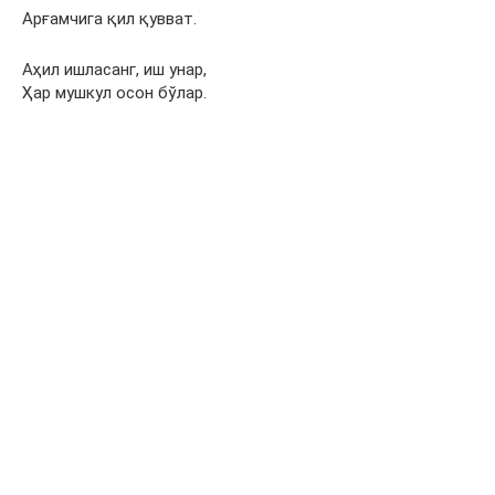
Арғамчига қил қувват.
Аҳил ишласанг, иш унар,
Ҳар мушкул осон бўлар.