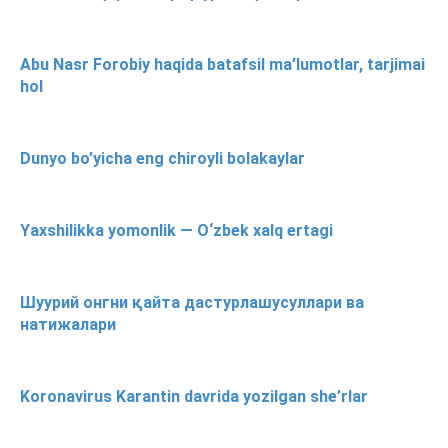
Abu Nasr Forobiy haqida batafsil ma’lumotlar, tarjimai
hol
Dunyo bo’yicha eng chiroyli bolakaylar
Yaxshilikka yomonlik — O‘zbek xalq ertagi
Шуурий онгни қайта дастурлашусуллари ва
натижалари
Koronavirus Karantin davrida yozilgan she’rlar