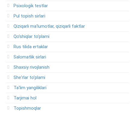
Psixologik testlar
Pul topish sirlari
Qiziqarli ma’lumotlar, qiziqarli faktlar
Qo'shiqlar to'plami
Rus tilida ertaklar
Salomatlik sirlari
Shaxsiy rivojlanish
She'rlar to'plami
Ta'lim yangiliklari
Tarjimai hol
Topishmoqlar