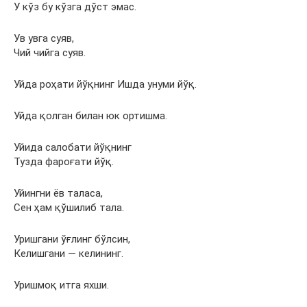
У кўз бу кўзга дўст эмас.
Ув увга суяв,
Чий чийга суяв.
Уйда роҳати йўқнинг Ишда унуми йўқ.
Уйда қолган билан юк ортишма.
Уйида салобати йўқнинг
Тузда фароғати йўқ.
Уйингни ёв таласа,
Сен ҳам қўшилиб тала.
Уришгани ўғлинг бўлсин,
Келишгани — келининг.
Уришмоқ итга яхши.