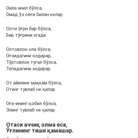
Оила анил бўлса,
Омад ўз оёғи билан келар.
Олти ўғри бир бўлса,
Бир тўғрини эгади.
Олтовлон ола бўлса,
Оғзидагини олдирар,
Тўртовлон тугал бўлса,
Тепадагини эндирар.
От айилинг маҳкам бўлса,
Отинг тувлаб не қилар.
Оға-ининг қобил бўлса,
Элинг тувлаб не қилар.
Отаси аччиқ олма еса,
Ўғлининг тиши қамашар.