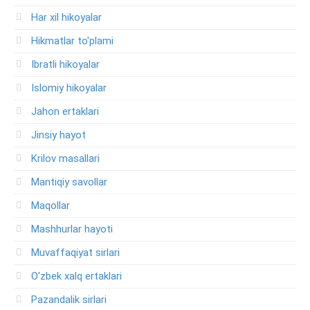
Har xil hikoyalar
Hikmatlar to'plami
Ibratli hikoyalar
Islomiy hikoyalar
Jahon ertaklari
Jinsiy hayot
Krilov masallari
Mantiqiy savollar
Maqollar
Mashhurlar hayoti
Muvaffaqiyat sirlari
O'zbek xalq ertaklari
Pazandalik sirlari