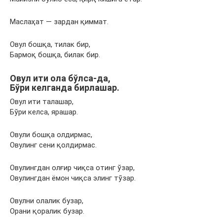
Маслаҳат — зардан қиммат.
Овул бошқа, тилак бир,
Бармоқ бошқа, билак бир.
Овул ити ола бўлса-да,
Бўри келганда бирлашар.
Овул ити талашар,
Бўри келса, ярашар.
Овули бошқа олдирмас,
Овулинг сени қолдирмас.
Овулингдан олғир чиқса отинг ўзар,
Овулингдан ёмон чиқса элинг тўзар.
Овулни олалик бузар,
Орани қоралик бузар.