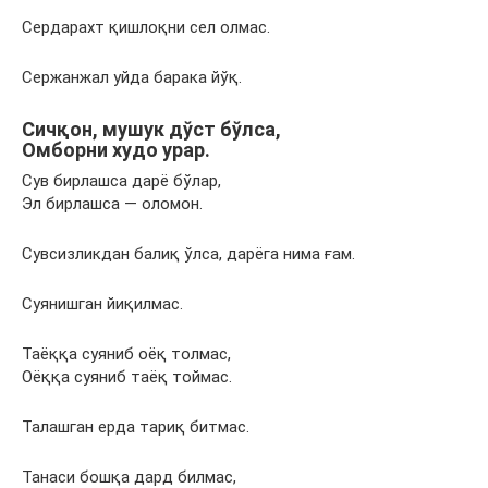
Сердарахт қишлоқни сел олмас.
Сержанжал уйда барака йўқ.
Сичқон, мушук дўст бўлса,
Омборни худо урар.
Сув бирлашса дарё бўлар,
Эл бирлашса — оломон.
Сувсизликдан балиқ ўлса, дарёга нима ғам.
Суянишган йиқилмас.
Таёққа суяниб оёқ толмас,
Оёққа суяниб таёқ тоймас.
Талашган ерда тариқ битмас.
Танаси бошқа дард билмас,