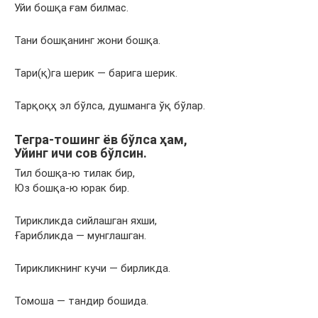
Уйи бошқа ғам билмас.
Тани бошқанинг жони бошқа.
Тари(қ)га шерик — барига шерик.
Тарқоқҳ эл бўлса, душманга ўқ бўлар.
Тегра-тошинг ёв бўлса ҳам,
Уйинг ичи сов бўлсин.
Тил бошқа-ю тилак бир,
Юз бошқа-ю юрак бир.
Тирикликда сийлашган яхши,
Ғарибликда — мунглашган.
Тирикликнинг кучи — бирликда.
Томоша — тандир бошида.