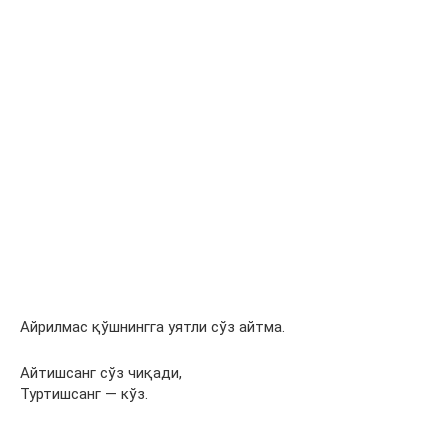
Айрилмас қўшнингга уятли сўз айтма.
Айтишсанг сўз чиқади,
Туртишсанг — кўз.