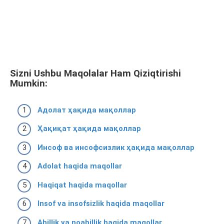
Sizni Ushbu Maqolalar Ham Qiziqtirishi
Mumkin:
Адолат ҳақида мақоллар
Ҳақиқат ҳақида мақоллар
Инсоф ва инсофсизлик ҳақида мақоллар
Adolat haqida maqollar
Haqiqat haqida maqollar
Insof va insofsizlik haqida maqollar
Ahillik va noahillik haqida maqollar