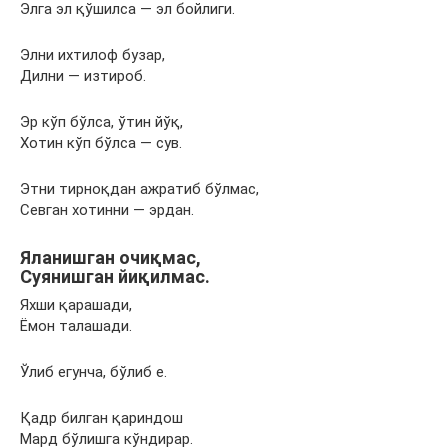
Элга эл қўшилса — эл бойлиги.
Элни ихтилоф бузар,
Дилни — изтироб.
Эр кўп бўлса, ўтин йўқ,
Хотин кўп бўлса — сув.
Этни тирноқдан ажратиб бўлмас,
Севган хотинни — эрдан.
Яланишган очиқмас,
Суянишган йиқилмас.
Яхши қарашади,
Ёмон талашади.
Ўлиб егунча, бўлиб е.
Қадр билган қариндош
Мард бўлишга кўндирар.