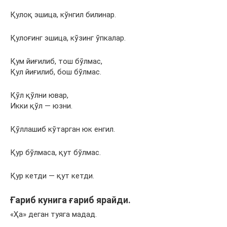
Қулоқ эшица, кўнгил билинар.
Қулоғинг эшица, кўзинг ўпкалар.
Қум йиғилиб, тош бўлмас,
Қул йиғилиб, бош бўлмас.
Қўл қўлни ювар,
Икки қўл — юзни.
Қўллашиб кўтарган юк енгил.
Қур бўлмаса, қут бўлмас.
Қур кетди — қут кетди.
Ғариб кунига ғариб ярайди.
«Ҳа» деган туяга мадад.