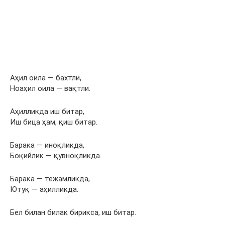
Аҳил оила — бахтли,
Ноаҳил оила — вақтли.
Аҳилликда иш битар,
Иш бица ҳам, қиш битар.
Барака — иноқликда,
Боқийлик — қувноқликда.
Барака — тежамликда,
Ютуқ — аҳилликда.
Бел билан билак бирикса, иш битар.