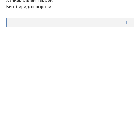
Ҳулкар билан тарози,
Бир-биридан норози.