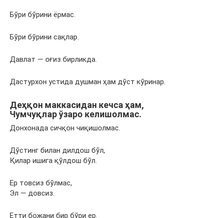
Бўри бўрини ёрмас.
Бўри бўрини сақлар.
Давлат — оғиз бирликда.
Дастурхон устида душман ҳам дўст кўринар.
Деҳқон маккасидан кечса ҳам,
Чумчуқлар ўзаро келишолмас.
Донхонада сичқон чиқишолмас.
Дўстинг билан дилдош бўл,
Қилар ишига қўлдош бўл.
Ер товсиз бўлмас,
Эл — довсиз.
Етти божани бир бўри ер.