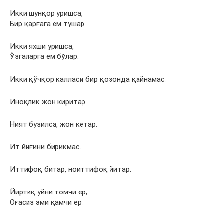
Икки шунқор уришса,
Бир қарғага ем тушар.
Икки яхши уришса,
Ўзгаларга ем бўлар.
Икки қўчқор калласи бир қозонда қайнамас.
Иноқлик жон киритар.
Ният бузилса, жон кетар.
Ит йиғини бирикмас.
Иттифоқ битар, ноиттифоқ йитар.
Йиртиқ уйни томчи ер,
Оғасиз эми қамчи ер.