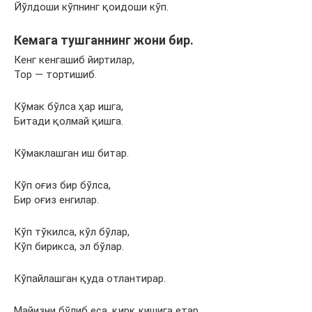
Йўлдоши кўпнинг қоидоши кўп.
Кемага тушганнинг жони бир.
Кенг кенгашиб йиртилар,
Тор — тортишиб.
Кўмак бўлса ҳар ишга,
Битади қолмай қишга.
Кўмаклашган иш битар.
Кўп оғиз бир бўлса,
Бир оғиз енгилар.
Кўп тўкилса, кўл бўлар,
Кўп бирикса, эл бўлар.
Кўпайлашган қуда отлантирар.
Майизни бўлиб еса, қирқ кишига етар.