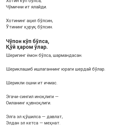
Хотин кўп бўлса,
Чўмични ит ялайди.
Хотининг аҳил бўлсин,
Ўтининг қуруқ бўлсин.
Чўпон кўп бўлса,
Қўй ҳаром ўлар.
Шеригинг ёмон бўлса, шармандасан.
Шериклашиб ишлаганнинг юраги шердай бўлар.
Шерикли ошни ит ичмас.
Эгачи-сингил иноқлиги —
Оиланинг қувноқлиги.
Элга эл қўшилса — давлат,
Элдан эл кетса — меҳнат.