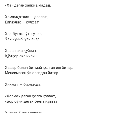
«Ҳа» деган халққа мадад.
Ҳамжиҳатлик — давлат,
Ёлғизлик — кулфат.
Ҳар бутага ўт тушса,
Ўзи куйиб, ўзи ёнар.
Ҳасан ака қуйсин,
Қўчқор ака ичсин.
Ҳашар билан битмай қолган иш битар,
Менсимаган ўз оёғидан йитар.
Ҳикмат — бирликда.
«Ҳорма» деган ҳолга қувват,
«Бор бўл» деган белга қувват.