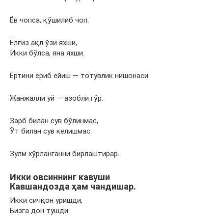
Ёв чопса, қўшилиб чоп.
Ёлғиз ақл ўзи яхши,
Икки бўлса, яна яхши.
Ёртини ёриб ейиш — тотувлик нишонаси.
Жанжалли уй — азобли гўр.
Зарб билан сув бўлинмас,
Ўт билан сув келишмас.
Зулм хўрланганни бирлаштирар.
Икки овсиннинг кавуши
Кавшандозда ҳам чандишар.
Икки сичқон уришди,
Бизга дон тушди.