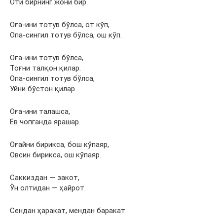
Оти бирнинг жони бир.
Оға-ини тотув бўлса, от кўп,
Опа-сингил тотув бўлса, ош кўп.
Оға-ини тотув бўлса,
Тоғни талқон қилар.
Опа-сингил тотув бўлса,
Уйни бўстон қилар.
Оға-ини талашса,
Ёв чопганда ярашар.
Оғайни бирикса, бош кўпаяр,
Овсин бирикса, ош кўпаяр.
Саккиздан — закот,
Ўн олтидан — ҳайрот.
Сендан ҳаракат, мендан баракат.