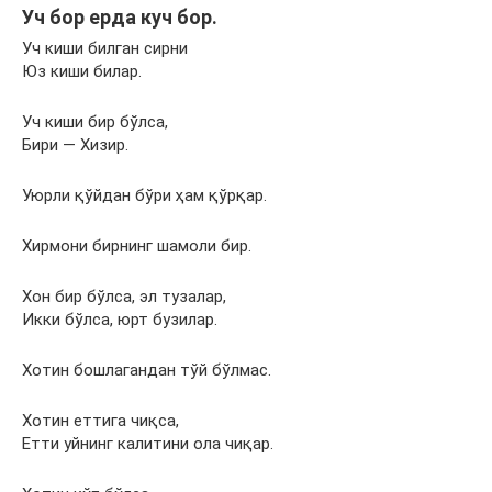
Уч бор ерда куч бор.
Уч киши билган сирни
Юз киши билар.
Уч киши бир бўлса,
Бири — Хизир.
Уюрли қўйдан бўри ҳам қўрқар.
Хирмони бирнинг шамоли бир.
Хон бир бўлса, эл тузалар,
Икки бўлса, юрт бузилар.
Хотин бошлагандан тўй бўлмас.
Хотин еттига чиқса,
Етти уйнинг калитини ола чиқар.