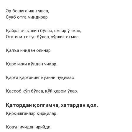
Эр бошига иш тушса,
Суяб отга миндирар.
Қайрағоч қалин бўлса, ёмғир ўтмас,
Оға-ини тотув бўлса, хўрлик етмас.
Қалъа ичидан олинар.
Қарс икки қўлдан чиқар.
Қарға қарғанинг кўзини чўқимас.
Қассоб кўп бўлса, қўй ҳаром ўлар.
Қатордан қолгимча, хатардан қол.
Қирқишганлар қирқилар.
Қовун ичидан ирийди.