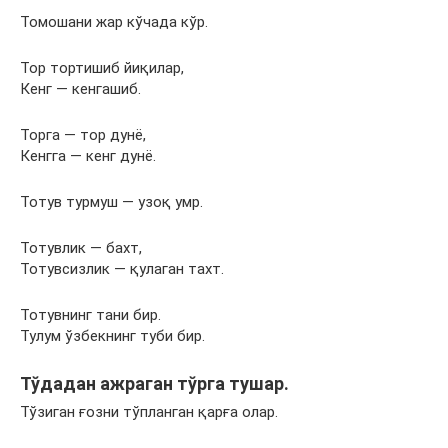
Томошани жар кўчада кўр.
Тор тортишиб йиқилар,
Кенг — кенгашиб.
Торга — тор дунё,
Кенгга — кенг дунё.
Тотув турмуш — узоқ умр.
Тотувлик — бахт,
Тотувсизлик — қулаган тахт.
Тотувнинг тани бир.
Тулум ўзбекнинг туби бир.
Тўдадан ажраган тўрга тушар.
Тўзиган ғозни тўпланган қарға олар.