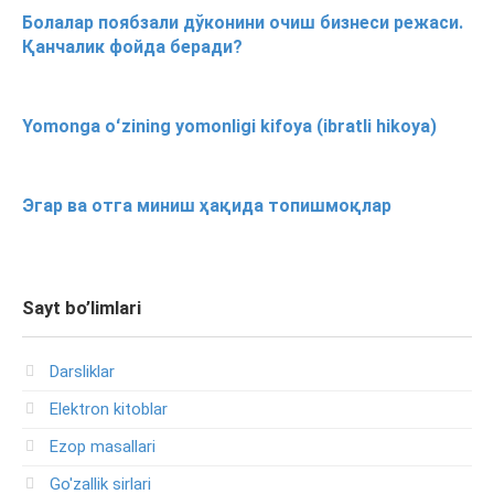
Болалар поябзали дўконини очиш бизнеси режаси.
Қанчалик фойда беради?
Yomonga oʻzining yomonligi kifoya (ibratli hikoya)
Эгар ва отга миниш ҳақида топишмоқлар
Sayt bo’limlari
Darsliklar
Elektron kitoblar
Ezop masallari
Go'zallik sirlari