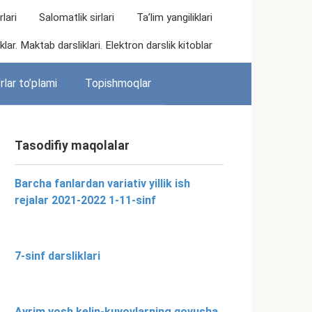
lari
Salomatlik sirlari
Ta’lim yangiliklari
lar. Maktab darsliklari. Elektron darslik kitoblar
rlar to’plami
Topishmoqlar
Tasodifiy maqolalar
Barcha fanlardan variativ yillik ish
rejalar 2021-2022 1-11-sinf
7-sinf darsliklari
Ayrim yosh kelin-kuyovlarning qovusha