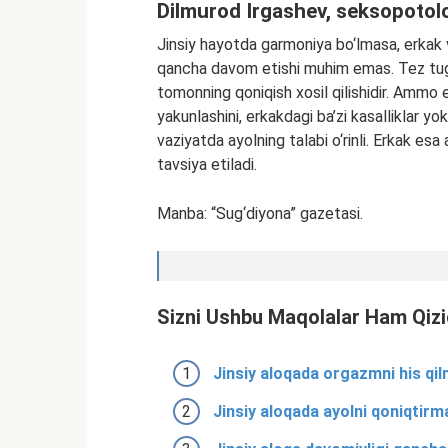
Dilmurod Irgashev, seksopotol
Jinsiy hayotda garmoniya bo‘lmasa, erkak v
qancha davom etishi muhim emas. Tez tuga
tomonning qoniqish xosil qilishidir. Ammo 
yakunlashini, erkakdagi ba’zi kasalliklar yo
vaziyatda ayolning talabi o‘rinli. Erkak esa
tavsiya etiladi.
Manba: “Sug‘diyona” gazetasi.
Sizni Ushbu Maqolalar Ham Qizi
Jinsiy aloqada orgazmni his qi
Jinsiy aloqada ayolni qoniqtirma