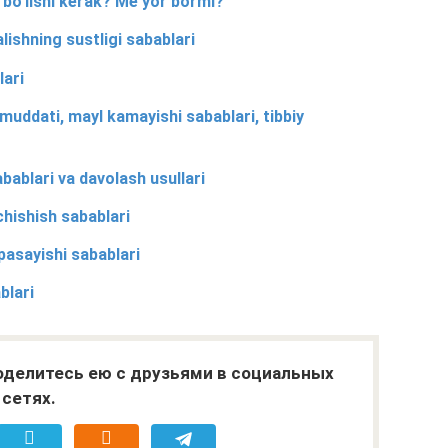
 bo‘lishi kerak? Me’yor bormi?
‘alishning sustligi sabablari
lari
 muddati, mayl kamayishi sabablari, tibbiy
abablari va davolash usullari
chishish sabablari
asayishi sabablari
ablari
поделитесь ею с друзьями в социальных
сетях.