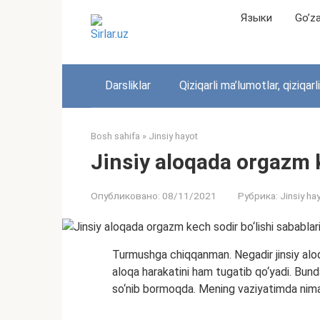
Перейти
Языки
Go’zal
к
контенту
Darsliklar
Qiziqarli ma’lumotlar, qiziqarl
Bosh sahifa
»
Jinsiy hayot
Jinsiy aloqada orgazm k
Опубликовано:
08/11/2021
Рубрика:
Jinsiy ha
Turmushga chiqqanman. Negadir jinsiy alo
aloqa harakatini ham tugatib qo‘yadi. Bund
so‘nib bormoqda. Mening vaziyatimda nim