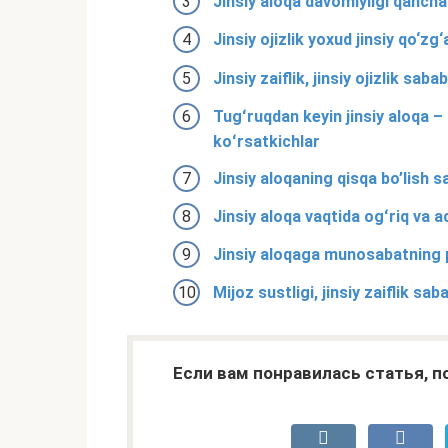
Jinsiy aloqa davomiyligi qancha
Jinsiy ojizlik yoxud jinsiy qo‘zg
Jinsiy zaiflik, jinsiy ojizlik sabab
Tugʻruqdan keyin jinsiy aloqa –
koʻrsatkichlar
Jinsiy aloqaning qisqa bo’lish s
Jinsiy aloqa vaqtida ogʻriq va a
Jinsiy aloqaga munosabatning p
Mijoz sustligi, jinsiy zaiflik sab
Если вам понравилась статья, 