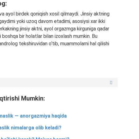
og:
a ayol birdek qoniqish xosil qilmaydi. Jinsiy aktning
ydimi yoki uzoq davom etadimi, asosiysi xar ikki
erkakning jinsiy aktni, ayol orgazmga kirguniga qadar
ki boshqa bir holatlar bilan izoxlash mumkin. Bu
 androlog tekshiruvidan o‘tib, muammolarni hal qilishi
qtirishi Mumkin:
lmaslik — anorgazmiya haqida
slik nimalarga olib keladi?