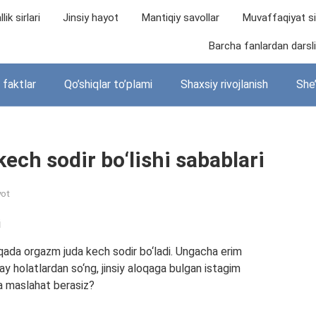
lik sirlari
Jinsiy hayot
Mantiqiy savollar
Muvaffaqiyat sir
Barcha fanlardan darslik
i faktlar
Qo’shiqlar to’plami
Shaxsiy rivojlanish
She’
ech sodir bo‘lishi sabablari
yot
qada orgazm juda kech sodir bo‘ladi. Ungacha erim
ay holatlardan so‘ng, jinsiy aloqaga bulgan istagim
a maslahat berasiz?