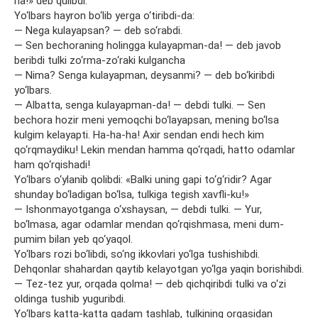
ha!» deb qulibdi.
Yo‘lbars hayron bo‘lib yerga o‘tiribdi-da:
— Nega kulayapsan? — deb so‘rabdi.
— Sen bechoraning holingga kulayapman-da! — deb javob
beribdi tulki zo‘rma-zo‘raki kulgancha
— Nima? Senga kulayapman, deysanmi? — deb bo‘kiribdi
yo‘lbars.
— Albatta, senga kulayapman-da! — debdi tulki. — Sen
bechora hozir meni yemoqchi bo‘layapsan, mening bo‘lsa
kulgim kelayapti. Ha-ha-ha! Axir sendan endi hech kim
qo‘rqmaydiku! Lekin mendan hamma qo‘rqadi, hatto odamlar
ham qo‘rqishadi!
Yo‘lbars o‘ylanib qolibdi: «Balki uning gapi to‘g‘ridir? Agar
shunday bo‘ladigan bo‘lsa, tulkiga tegish xavfli-ku!»
— Ishonmayotganga o‘xshaysan, — debdi tulki. — Yur,
bo‘lmasa, agar odamlar mendan qo‘rqishmasa, meni dum-
pumim bilan yeb qo‘yaqol.
Yo‘lbars rozi bo‘libdi, so‘ng ikkovlari yo‘lga tushishibdi.
Dehqonlar shahardan qaytib kelayotgan yo‘lga yaqin borishibdi.
— Tez-tez yur, orqada qolma! — deb qichqiribdi tulki va o‘zi
oldinga tushib yuguribdi.
Yo‘lbars katta-katta qadam tashlab, tulkining orqasidan