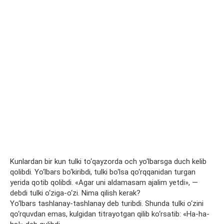
Kunlardan bir kun tulki to‘qayzorda och yo‘lbarsga duch kelib
qolibdi. Yo‘lbars bo‘kiribdi, tulki bo‘lsa qo‘rqqanidan turgan
yerida qotib qolibdi. «Agar uni aldamasam ajalim yetdi», —
debdi tulki o‘ziga-o‘zi. Nima qilish kerak?
Yo‘lbars tashlanay-tashlanay deb turibdi. Shunda tulki o‘zini
qo‘rquvdan emas, kulgidan titrayotgan qilib ko‘rsatib: «Ha-ha-