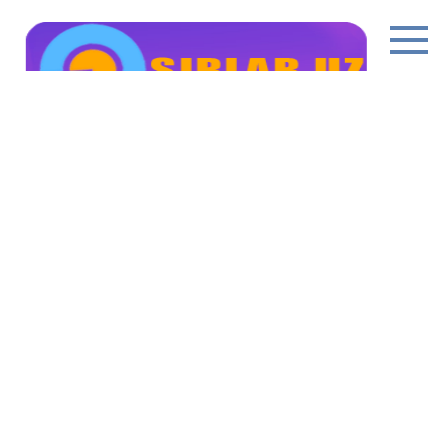
Перейти
к
контенту