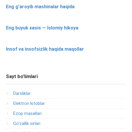
Eng g’aroyib mashinalar haqida
Eng buyuk xasis — Islomiy hikoya
Insof va insofsizlik haqida maqollar
Sayt bo’limlari
Darsliklar
Elektron kitoblar
Ezop masallari
Go'zallik sirlari