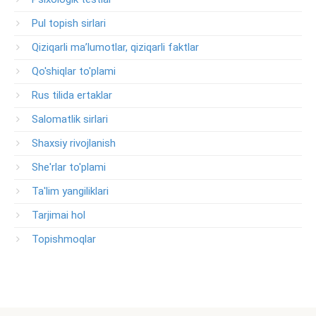
Pul topish sirlari
Qiziqarli ma’lumotlar, qiziqarli faktlar
Qo'shiqlar to'plami
Rus tilida ertaklar
Salomatlik sirlari
Shaxsiy rivojlanish
She'rlar to'plami
Ta'lim yangiliklari
Tarjimai hol
Topishmoqlar