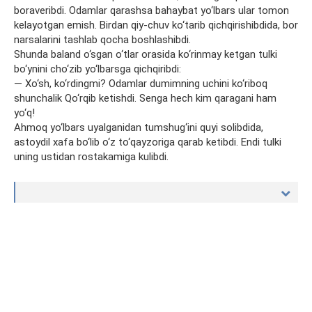
boraveribdi. Odamlar qarashsa bahaybat yo‘lbars ular tomon
kelayotgan emish. Birdan qiy-chuv ko‘tarib qichqirishibdida, bor
narsalarini tashlab qocha boshlashibdi.
Shunda baland o‘sgan o‘tlar orasida ko‘rinmay ketgan tulki
bo‘ynini cho‘zib yo‘lbarsga qichqiribdi:
— Xo‘sh, ko‘rdingmi? Odamlar dumimning uchini ko‘riboq
shunchalik Qo‘rqib ketishdi. Senga hech kim qaragani ham
yo‘q!
Ahmoq yo‘lbars uyalganidan tumshug‘ini quyi solibdida,
astoydil xafa bo‘lib o‘z to‘qayzoriga qarab ketibdi. Endi tulki
uning ustidan rostakamiga kulibdi.