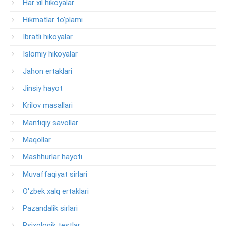
Har xil hikoyalar
Hikmatlar to'plami
Ibratli hikoyalar
Islomiy hikoyalar
Jahon ertaklari
Jinsiy hayot
Krilov masallari
Mantiqiy savollar
Maqollar
Mashhurlar hayoti
Muvaffaqiyat sirlari
O'zbek xalq ertaklari
Pazandalik sirlari
Psixologik testlar