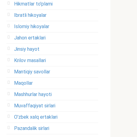
Hikmatlar to'plami
Ibratli hikoyalar
Islomiy hikoyalar
Jahon ertaklari
Jinsiy hayot
Krilov masallari
Mantiqiy savollar
Maqollar
Mashhurlar hayoti
Muvaffaqiyat sirlari
O'zbek xalq ertaklari
Pazandalik sirlari