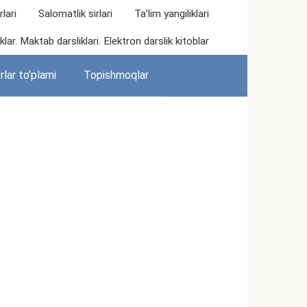
lari
Salomatlik sirlari
Ta’lim yangiliklari
lar. Maktab darsliklari. Elektron darslik kitoblar
rlar to’plami
Topishmoqlar