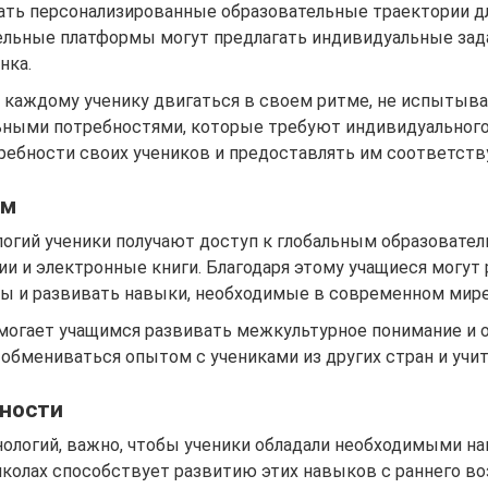
ть персонализированные образовательные траектории дл
тельные платформы могут предлагать индивидуальные зад
нка.
каждому ученику двигаться в своем ритме, не испытывая
ьными потребностями, которые требуют индивидуального
ребности своих учеников и предоставлять им соответст
ам
огий ученики получают доступ к глобальным образовател
ии и электронные книги. Благодаря этому учащиеся могут
ы и развивать навыки, необходимые в современном мире
могает учащимся развивать межкультурное понимание и 
обмениваться опытом с учениками из других стран и учи
тности
хнологий, важно, чтобы ученики обладали необходимыми н
олах способствует развитию этих навыков с раннего воз