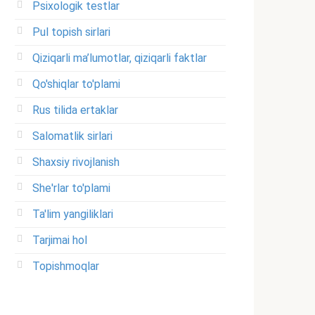
Psixologik testlar
Pul topish sirlari
Qiziqarli ma’lumotlar, qiziqarli faktlar
Qo'shiqlar to'plami
Rus tilida ertaklar
Salomatlik sirlari
Shaxsiy rivojlanish
She'rlar to'plami
Ta'lim yangiliklari
Tarjimai hol
Topishmoqlar