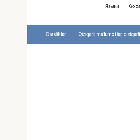
Перейти
Языки
Go’zal
к
контенту
Darsliklar
Qiziqarli ma’lumotlar, qiziqarl