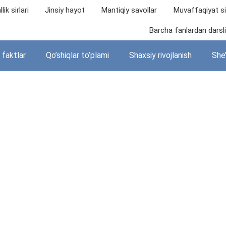
lik sirlari
Jinsiy hayot
Mantiqiy savollar
Muvaffaqiyat sir
Barcha fanlardan darslik
i faktlar
Qo’shiqlar to’plami
Shaxsiy rivojlanish
She’