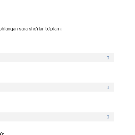
hlangan sara she’rlar to’plami.
’r