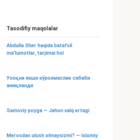
Tasodifiy maqolalar
Abdulla Sher haqida batafsil
ma’lumotlar, tarjimai hol
Узоқни яхши кўролмаслик сабаби
аниқланди
Samoviy poyga — Jahon xalq ertagi
Merosdan ulush olmaysizmi? — Islomiy