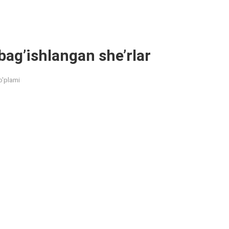
bag’ishlangan she’rlar
o'plami