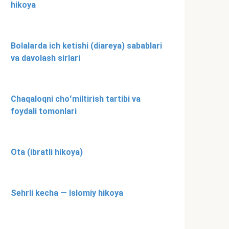
hikoya
Bolalarda ich ketishi (diareya) sabablari
va davolash sirlari
Chaqaloqni choʻmiltirish tartibi va
foydali tomonlari
Ota (ibratli hikoya)
Sehrli kecha — Islomiy hikoya