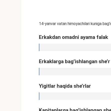
14-yanvar vatan himoyachilari kuniga bag’is
Erkakdan omadni ayama falak
Erkaklarga bag’ishlangan she’r
Yigitlar haqida she’rlar
Kapitanlarga bag’ishlangan she