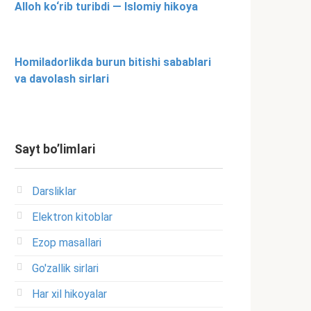
Alloh ko‘rib turibdi — Islomiy hikoya
Homiladorlikda burun bitishi sabablari
va davolash sirlari
Sayt bo’limlari
Darsliklar
Elektron kitoblar
Ezop masallari
Go'zallik sirlari
Har xil hikoyalar