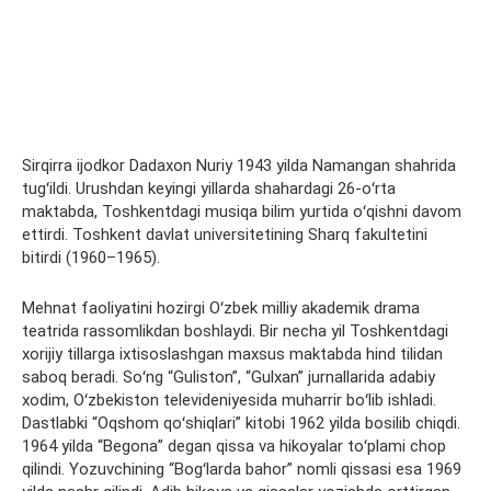
Sirqirra ijodkor Dadaxon Nuriy 1943 yilda Namangan shahrida
tugʻildi. Urushdan keyingi yillarda shahardagi 26-oʻrta
maktabda, Toshkentdagi musiqa bilim yurtida oʻqishni davom
ettirdi. Toshkent davlat universitetining Sharq fakultetini
bitirdi (1960–1965).
Mehnat faoliyatini hozirgi Oʻzbek milliy akademik drama
teatrida rassomlikdan boshlaydi. Bir necha yil Toshkentdagi
xorijiy tillarga ixtisoslashgan maxsus maktabda hind tilidan
saboq beradi. Soʻng “Guliston”, “Gulxan” jurnallarida adabiy
xodim, Oʻzbekiston televideniyesida muharrir boʻlib ishladi.
Dastlabki “Oqshom qoʻshiqlari” kitobi 1962 yilda bosilib chiqdi.
1964 yilda “Begona” degan qissa va hikoyalar toʻplami chop
qilindi. Yozuvchining “Bogʻlarda bahor” nomli qissasi esa 1969