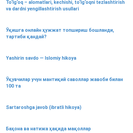
To‘lg‘oq – alomatlari, kechishi, to‘lg‘oqni tezlashtirish
va dardni yengillashtirish usullari
Ўқишга онлайн ҳужжат топшириш бошланди,
тартиби қандай?
Yashirin savdo — Islomiy hikoya
Ўқувчилар учун мантиқий саволлар жавоби билан
100 та
Sartaroshga javob (ibratli hikoya)
Баҳона ва натижа ҳақида мақоллар