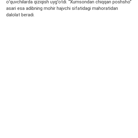
oʻquvchilarda qiziqish uygʻotdi. “Xumsondan chiqqan poshsho”
asari esa adibning mohir hajvchi sifatidagi mahoratidan
dalolat beradi.