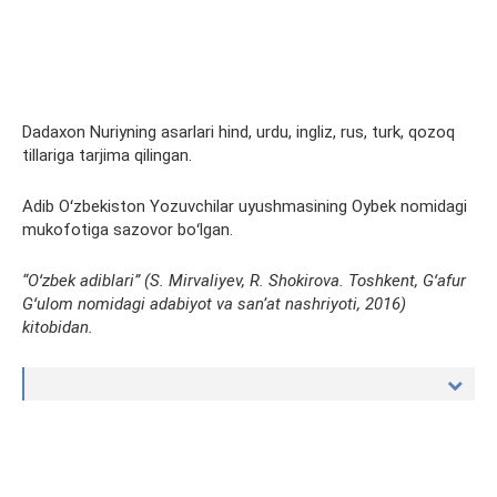
Dadaxon Nuriyning asarlari hind, urdu, ingliz, rus, turk, qozoq
tillariga tarjima qilingan.
Adib Oʻzbekiston Yozuvchilar uyushmasining Oybek nomidagi
mukofotiga sazovor boʻlgan.
“Oʻzbek adiblari” (S. Mirvaliyev, R. Shokirova. Toshkent, Gʻafur
Gʻulom nomidagi adabiyot va sanʼat nashriyoti, 2016)
kitobidan.