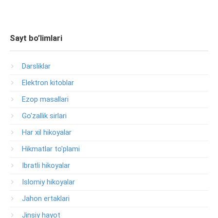
Sayt bo’limlari
Darsliklar
Elektron kitoblar
Ezop masallari
Go'zallik sirlari
Har xil hikoyalar
Hikmatlar to'plami
Ibratli hikoyalar
Islomiy hikoyalar
Jahon ertaklari
Jinsiy hayot