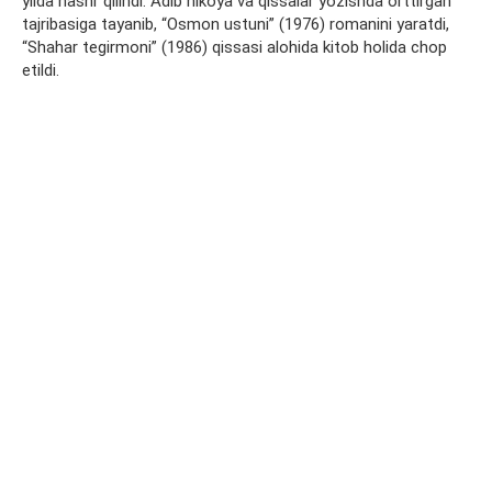
yilda nashr qilindi. Adib hikoya va qissalar yozishda orttirgan
tajribasiga tayanib, “Osmon ustuni” (1976) romanini yaratdi,
“Shahar tegirmoni” (1986) qissasi alohida kitob holida chop
etildi.