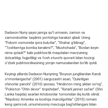
Dadaxon Nuriy qaysi janrga qoʻl urmasin, zamon va
zamondoshlar taqdirini yoritishga harakat qiladi. Uning
“Pskom osmonida qora bulutlar”, “Shahar gʻildiragi”,
“Toshkentga bomba kerakmi?”, “Mushohada”, “Bizdan keyin
nima qoladi?” kabi publitsistik maqolalari mavzuining
dolzarbligi, hujjatliligi va fosh etuvchi quvvati bilan hozirgi
oʻzbek publitsistikasining yorqin namunalaridan boʻlib qoldi.
Keyingi yillarda Dadaxon Nuriyning “Boysun junglilaridan Kandi
oʻrmonlarigacha” (2001) sarguzasht asari, “Qulatilgan
chinorlar panohi” (2010) qissasi, “Hindiston ming yildan soʻng”,
“Pokiston “Oltin devor” tirqishidan”, “Xatarli jannat safari” (Shri
Lanka haqida) asarlari kitobxonlar tomonidan iliq kutib olindi.
“Niqobsiz Amerika va boshqa manzilgohlar” (2010) romani
keng qamrovli, umuminsoniy mavzuga bagʻishlangani bilan