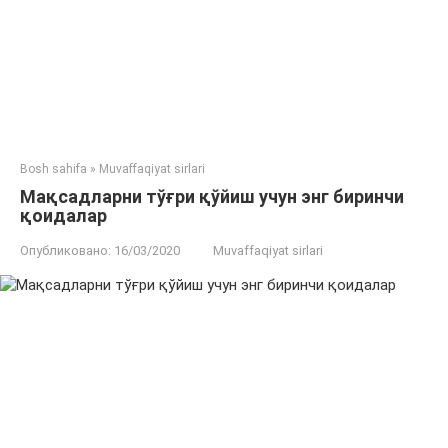
Bosh sahifa
»
Muvaffaqiyat sirlari
Мақсадларни тўғри қўйиш учун энг биринчи
қоидалар
Опубликовано:
16/03/2020
Muvaffaqiyat sirlari