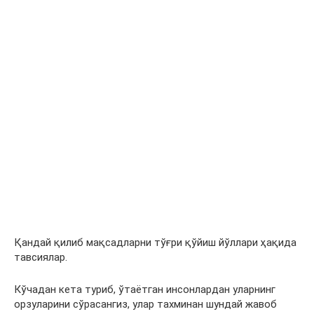
Қандай қилиб мақсадларни тўғри қўйиш йўллари ҳақида
тавсиялар.
Кўчадан кета туриб, ўтаётган инсонлардан уларнинг
орзуларини сўрасангиз, улар тахминан шундай жавоб