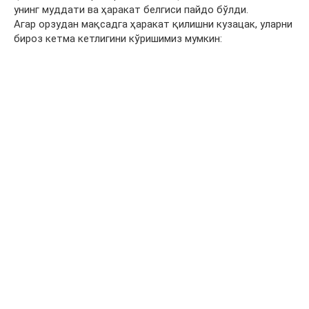
унинг муддати ва ҳаракат белгиси пайдо бўлди.
Агар орзудан мақсадга ҳаракат қилишни кузацак, уларни
бироз кетма кетлигини кўришимиз мумкин: