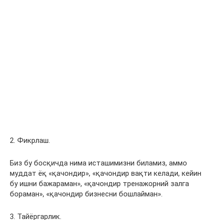
2. Фикрлаш.
Биз бу босқичда нима исташимизни биламиз, аммо
муддат ёқ «қачондир», «қачондир вақти келади, кейин
бу ишни бажараман», «қачондир тренажорний залга
бораман», «қачондир бизнесни бошлайман».
3. Тайёргарлик.