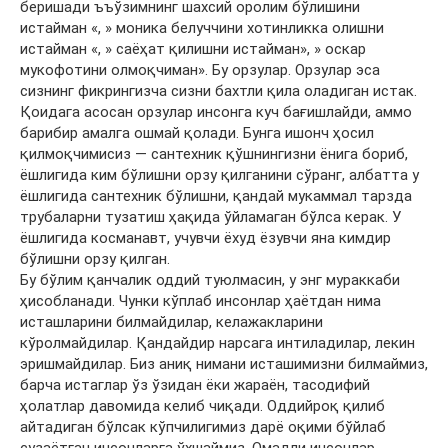
беришади ъъўзимнинг шахсий оролим бўлишини
истайман «, » моника белуччини хотинликка олишни
истайман «, » саёҳат қилишни истайман», » оскар
мукофотини олмоқчиман». Бу орзулар. Орзулар эса
сизнинг фикрингизча сизни бахтли қила оладиган истак.
Қоидага асосан орзулар инсонга куч бағишлайди, аммо
барибир амалга ошмай қолади. Бунга ишонч ҳосил
қилмоқчимисиз — сантехник қўшнингизни ёнига бориб,
ёшлигида ким бўлишни орзу қилганини сўранг, албатта у
ёшлигида сантехник бўлишни, қандай мукаммал тарзда
трубаларни тузатиш ҳақида ўйламаган бўлса керак. У
ёшлигида косманавт, учувчи ёхуд ёзувчи яна кимдир
бўлишни орзу қилган.
Бу бўлим қанчалик оддий туюлмасин, у энг мураккаби
ҳисобланади. Чунки кўплаб инсонлар ҳаётдан нима
исташларини билмайдилар, келажакларини
кўролмайдилар. Қандайдир нарсага интиладилар, лекин
эришмайдилар. Биз аниқ нимани исташимизни билмаймиз,
барча истаглар ўз ўзидан ёки жараён, тасодифий
ҳолатлар давомида келиб чиқади. Оддийроқ қилиб
айтадиган бўлсак кўпчилигимиз дарё оқими бўйлаб