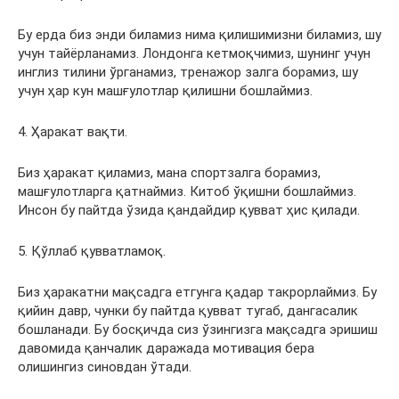
Бу ерда биз энди биламиз нима қилишимизни биламиз, шу
учун тайёрланамиз. Лондонга кетмоқчимиз, шунинг учун
инглиз тилини ўрганамиз, тренажор залга борамиз, шу
учун ҳар кун машғулотлар қилишни бошлаймиз.
4. Ҳаракат вақти.
Биз ҳаракат қиламиз, мана спортзалга борамиз,
машғулотларга қатнаймиз. Китоб ўқишни бошлаймиз.
Инсон бу пайтда ўзида қандайдир қувват ҳис қилади.
5. Қўллаб қувватламоқ.
Биз ҳаракатни мақсадга етгунга қадар такрорлаймиз. Бу
қийин давр, чунки бу пайтда қувват тугаб, дангасалик
бошланади. Бу босқичда сиз ўзингизга мақсадга эришиш
давомида қанчалик даражада мотивация бера
олишингиз синовдан ўтади.