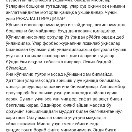
сузаётган инсонларга ўхшаймиз. Омадли инсонлар
ўзларини бошқача тутадилар, улар сув оқими ҳеч нимани
англатмайдиган моторли қайиққа ўхшайдилар. Чунки,
улар РЕЖАЛАШТИРАДИЛАР.
Кўпинча инсонлар ниманидир истайдилар, лекин нимадан
бошлашни билмайдилар, ёхуд дангасалик қиладилар.
Кўпчилик инсонлар орзулар ўз ўзидан рўёбга ошади деб
ўйлайдилар. Улар форбес журналини яхшилаб ўқисалар
бизнесман бўламан деб ўйлайдилар,яхши фигурали бўлиш
учун эса таниқли шахсларнинг диеталарини туцалар
бўлди ёки сеҳрли таблетка ичарлар. Лекин бундай
бўлмайди.
Яна кўпчилик тўғри мақсад қўйишни ҳам билмайди.
Ҳаттоки улар мақсадга эришиш учун қанақа билимлар,
қанақа ресурслар кераклигини билмайдилар. Авваламбор
орзулар рўёбга ошиши учун уни мақсадга айлантириш
керак. Бунинг учун эса уни миқдор, сифат ва вақт билан
белгилаш керак. Оддийроқ қилиб айцак мақсад бу
орзунинг эришилишидаги муддат билан белгиланган йўл
харитаси. Орзу амалга ошиши учун уни мақсадга
айлантирамиз. Мисол учун «мен кейинги ёзда
ҳиндистонга бориб филга минмоқчиман». Энди бизга