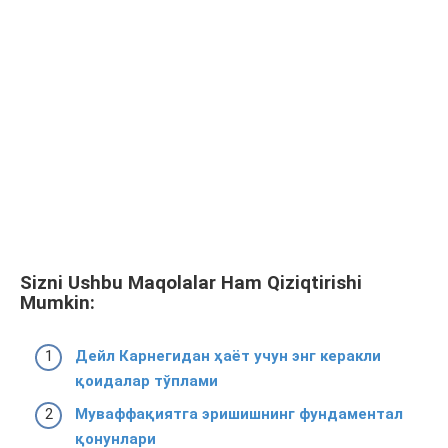
Sizni Ushbu Maqolalar Ham Qiziqtirishi
Mumkin:
Дейл Карнегидан ҳаёт учун энг керакли
қоидалар тўплами
Муваффақиятга эришишнинг фундаментал
қонунлари