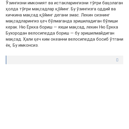
Ўзингизни имконият ва истакларингизни тўғри баҳолаган
ҳолда тўғри мақсадлар қўйинг. Бу ўзингизга оддий ва
кичкина мақсад қўйинг дегани эмас. Лекин сизнинг
мақсадларингиз ҳеч бўлмаганда эришиладиган бўлиши
керак. Ню Ёркка бориш — яхши мақсад, лекин Ню Ёркка
Бухородан велосипедда бориш — бу эришилмайдиган
мақсад. Ҳали ҳеч ким океанни велосипедда босиб ўтгани
ёқ. Бу имконсиз.