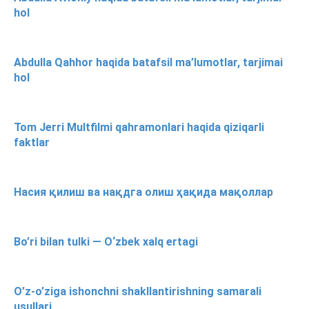
hol
Abdulla Qahhor haqida batafsil ma’lumotlar, tarjimai
hol
Tom Jerri Multfilmi qahramonlari haqida qiziqarli
faktlar
Насия қилиш ва нақдга олиш ҳақида мақоллар
Bo’ri bilan tulki — O‘zbek xalq ertagi
O’z-o’ziga ishonchni shakllantirishning samarali
usullari