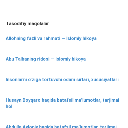
Tasodifiy maqolalar
Allohning fazli va rahmati — Islomiy hikoya
Abu Talhaning ridosi — Islomiy hikoya
Insonlarni o’ziga tortuvchi odam sirlari, xususiyatlari
Husayn Boyqaro haqida batafsil ma’lumotlar, tarjimai
hol
Abdulla Avloniy haqida batafsil ma’lumotlar, tarjimai