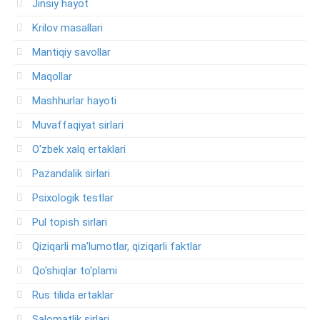
Jinsiy hayot
Krilov masallari
Mantiqiy savollar
Maqollar
Mashhurlar hayoti
Muvaffaqiyat sirlari
O'zbek xalq ertaklari
Pazandalik sirlari
Psixologik testlar
Pul topish sirlari
Qiziqarli ma’lumotlar, qiziqarli faktlar
Qo'shiqlar to'plami
Rus tilida ertaklar
Salomatlik sirlari