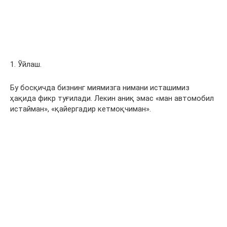
1. Ўйлаш.
Бу босқичда бизнинг миямизга нимани исташимиз
ҳақида фикр туғилади. Лекин аниқ эмас «ман автомобил
истайман», «қайергадир кетмоқчиман».