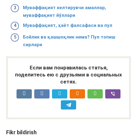
Муваффақият келтирувчи амаллар,
муваффақият йўллари
Муваффақият, ҳаёт фалсафаси ва пул
Бойлик ва қашшоқлик нима? Пул топиш
сирлари
Если вам понравилась статья,
поделитесь ею с друзьями в социальных
сетях.
Fikr bildirish