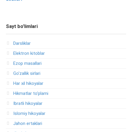
Sayt bo’limlari
Darsliklar
Elektron kitoblar
Ezop masallari
Go'zallik sirlari
Har xil hikoyalar
Hikmatlar to'plami
Ibratli hikoyalar
Islomiy hikoyalar
Jahon ertaklari