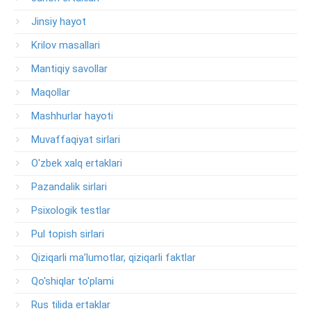
Jinsiy hayot
Krilov masallari
Mantiqiy savollar
Maqollar
Mashhurlar hayoti
Muvaffaqiyat sirlari
O'zbek xalq ertaklari
Pazandalik sirlari
Psixologik testlar
Pul topish sirlari
Qiziqarli ma’lumotlar, qiziqarli faktlar
Qo'shiqlar to'plami
Rus tilida ertaklar