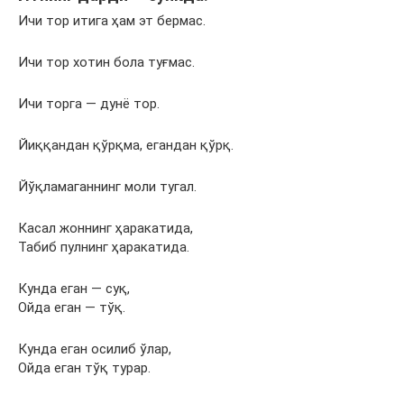
Ичи тор итига ҳам эт бермас.
Ичи тор хотин бола туғмас.
Ичи торга — дунё тор.
Йиққандан қўрқма, егандан қўрқ.
Йўқламаганнинг моли тугал.
Касал жоннинг ҳаракатида,
Табиб пулнинг ҳаракатида.
Кунда еган — суқ,
Ойда еган — тўқ.
Кунда еган осилиб ўлар,
Ойда еган тўқ турар.