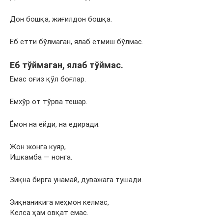
Дон бошқа, жиғилдон бошқа.
Еб етти бўлмаган, ялаб етмиш бўлмас.
Еб тўймаган, ялаб тўймас.
Емас оғиз қўл боғлар.
Емхўр от тўрва тешар.
Ёмон на ейди, на едиради.
Жон жонга куяр,
Ишкамба — нонга.
Зиқна бирга унамай, дуважага тушади.
Зиқнаникига меҳмон келмас,
Келса ҳам овқат емас.