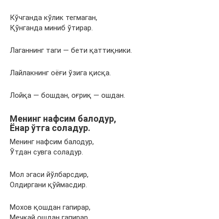
Кўчганда кўлик тегмаган,
Қўнганда миниб ўтирар.
Лаганнинг таги — бети қаттиқники.
Лайлакнинг оёғи ўзига қисқа.
Лойқа — бошдан, оғриқ — ошдан.
Менинг нафсим балодур,
Ёнар ўтга соладур.
Менинг нафсим балодур,
Ўтдан сувга соладур.
Мол эгаси йўлбарсдир,
Олдиргани қўймасдир.
Мохов қошдан гапирар,
Мечкай ошдан гапирар.