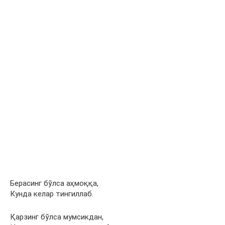
Берасинг бўлса аҳмоққа,
Кунда келар тингиллаб.
Қарзинг бўлса мумсикдан,