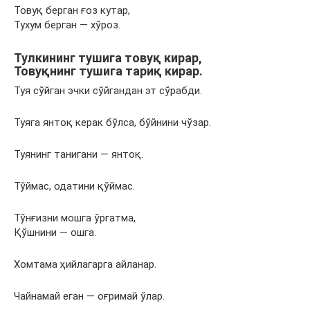
Товуқ берган ғоз кутар,
Тухум берган — хўроз.
Тулкининг тушига товуқ кирар,
Товуқнинг тушига тариқ кирар.
Туя сўйган эчки сўйгандан эт сўрабди.
Туяга янтоқ керак бўлса, бўйнини чўзар.
Туянинг танигани — янтоқ.
Тўймас, одатини қўймас.
Тўнғизни мошга ўргатма,
Қўшнини — ошга.
Хомтама ҳийлагарга айланар.
Чайнамай еган — оғримай ўлар.