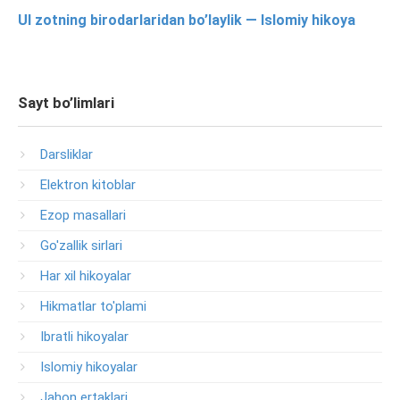
Ul zotning birodarlaridan bo’laylik — Islomiy hikoya
Sayt bo’limlari
Darsliklar
Elektron kitoblar
Ezop masallari
Go'zallik sirlari
Har xil hikoyalar
Hikmatlar to'plami
Ibratli hikoyalar
Islomiy hikoyalar
Jahon ertaklari