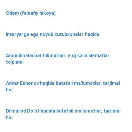
Odam (falsafiy hikoya)
Interyerga ega noyob kutubxonalar haqida
Alouddin Bashar hikmatlari, eng sara hikmatlar
to’plami
Anvar Eshonov haqida batafsil ma’lumotlar, tarjimai
hol
Dilmurod Doʻst haqida batafsil ma’lumotlar, tarjimai
hol