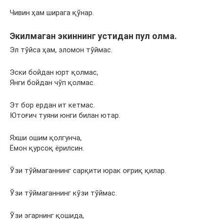
Чивин ҳам ширага қўнар.
Экилмаган экиннинг устидан пул олма.
Эл тўйса ҳам, эломон тўймас.
Эски бойдан юрт қолмас,
Янги бойдан чўп қолмас.
Эт бор ердан ит кетмас.
Ютоғич туяни юнги билан ютар.
Яхши ошим қолгунча,
Ёмон қурсоқ ёрилсин.
Ўзи тўймаганнинг сарқити юрак оғриқ қилар.
Ўзи тўймаганнинг кўзи тўймас.
Ўзи эгарнинг қошида,