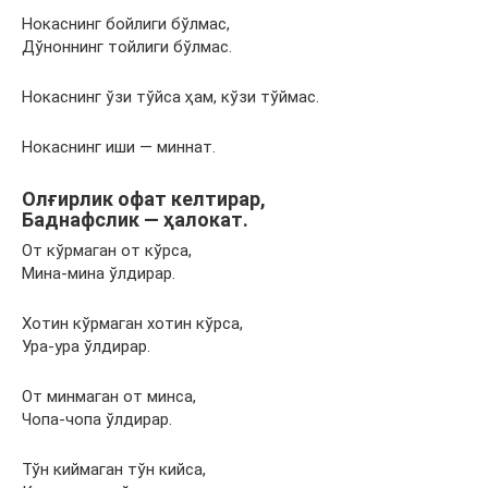
Нокаснинг бойлиги бўлмас,
Дўноннинг тойлиги бўлмас.
Нокаснинг ўзи тўйса ҳам, кўзи тўймас.
Нокаснинг иши — миннат.
Олғирлик офат келтирар,
Баднафслик — ҳалокат.
От кўрмаган от кўрса,
Мина-мина ўлдирар.
Хотин кўрмаган хотин кўрса,
Ура-ура ўлдирар.
От минмаган от минса,
Чопа-чопа ўлдирар.
Тўн киймаган тўн кийса,