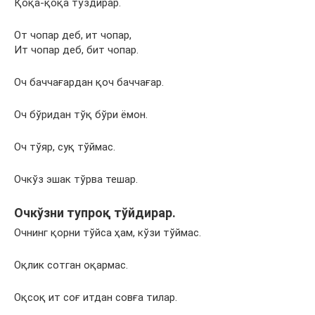
Қоқа-қоқа тўздирар.
От чопар деб, ит чопар,
Ит чопар деб, бит чопар.
Оч баччағардан қоч баччағар.
Оч бўридан тўқ бўри ёмон.
Оч тўяр, суқ тўймас.
Очкўз эшак тўрва тешар.
Очкўзни тупроқ тўйдирар.
Очнинг қорни тўйса ҳам, кўзи тўймас.
Оқлик сотган оқармас.
Оқсоқ ит соғ итдан совға тилар.