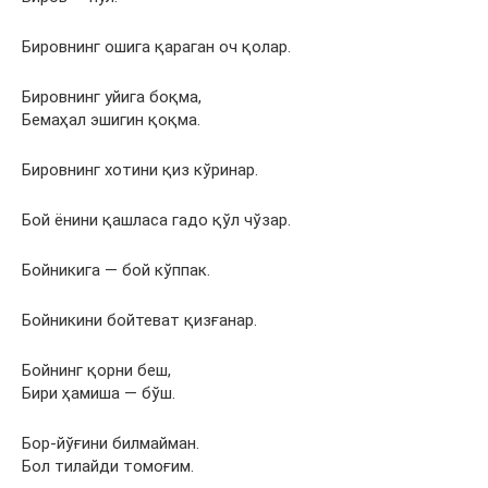
Бировнинг ошига қараган оч қолар.
Бировнинг уйига боқма,
Бемаҳал эшигин қоқма.
Бировнинг хотини қиз кўринар.
Бой ёнини қашласа гадо қўл чўзар.
Бойникига — бой кўппак.
Бойникини бойтеват қизғанар.
Бойнинг қорни беш,
Бири ҳамиша — бўш.
Бор-йўғини билмайман.
Бол тилайди томоғим.