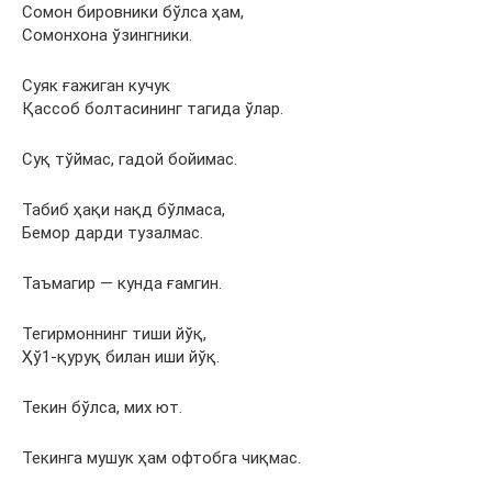
Сомон бировники бўлса ҳам,
Сомонхона ўзингники.
Суяк ғажиган кучук
Қассоб болтасининг тагида ўлар.
Суқ тўймас, гадой бойимас.
Табиб ҳақи нақд бўлмаса,
Бемор дарди тузалмас.
Таъмагир — кунда ғамгин.
Тегирмоннинг тиши йўқ,
Ҳў1-қуруқ билан иши йўқ.
Текин бўлса, мих ют.
Текинга мушук ҳам офтобга чиқмас.