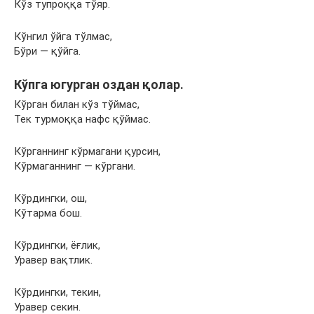
Кўз тупроққа тўяр.
Кўнгил ўйга тўлмас,
Бўри — қўйга.
Кўпга югурган оздан қолар.
Кўрган билан кўз тўймас,
Тек турмоққа нафс қўймас.
Кўрганнинг кўрмагани қурсин,
Кўрмаганнинг — кўргани.
Кўрдингки, ош,
Кўтарма бош.
Кўрдингки, ёғлик,
Уравер вақтлик.
Кўрдингки, текин,
Уравер секин.