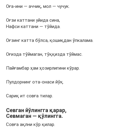
Оға-ини — аччиқ, мол — чучук.
Оғзи каттани уйида сина,
Нафси каттани — тўйида.
Оғзинг катта бўлса, қошиқдан ўпкалама.
Оғизда тўймаган, тўққизда тўймас.
Пайғамбар ҳам ҳозирлигини кўрар.
Пулдорнинг ота-онаси йўқ.
Сариқ ит совға тилар.
Севган йўлингга қарар,
Севмаган — қўлингга.
Совға ақлни кўр қилар.