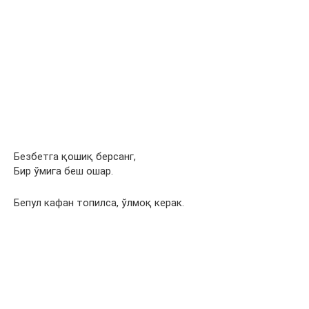
Безбетга қошиқ берсанг,
Бир ўмига беш ошар.
Бепул кафан топилса, ўлмоқ керак.