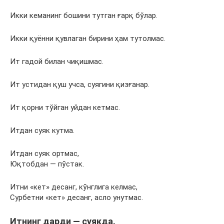
Икки кеманинг бошини тутган ғарқ бўлар.
Икки қуённи қувлаган бирини ҳам тутолмас.
Ит гадой билан чиқишмас.
Ит устидан қуш учса, суягини қизғанар.
Ит қорни тўйган уйдан кетмас.
Итдан суяк кутма.
Итдан суяк ортмас,
Юқтобдан — пўстак.
Итни «кет» десанг, кўнглига келмас,
Сурбетни «кет» десанг, асло унутмас.
Итнинг дарди — суякда.