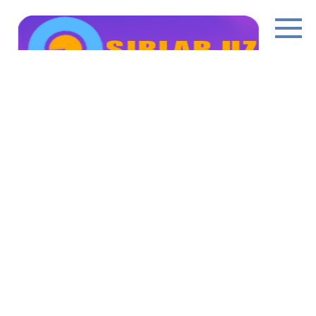
Перейти
к
контенту