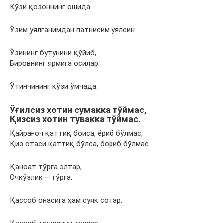
Кўзи қозоннинг ошида.
Ўзим уялганимдан патнисим уялсин.
Ўзининг бутунини қўйиб,
Бировнинг ярмига осилар.
Ўтинчининг кўзи ўмчада.
Ўғилсиз хотин сумакка тўймас,
Қизсиз хотин тувакка тўймас.
Қайрағоч қаттиқ боиса, ёриб бўлмас,
Қиз отаси қаттиқ бўлса, бориб бўлмас.
Қаноат тўрга элтар,
Очкўзлик — гўрга.
Қассоб онасига ҳам суяк сотар.