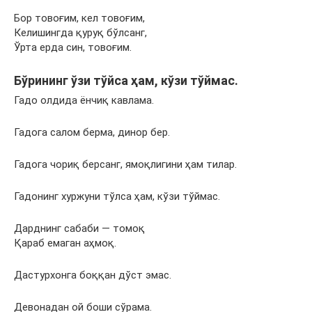
Бор товоғим, кел товоғим,
Келишингда қуруқ бўлсанг,
Ўрта ерда син, товоғим.
Бўрининг ўзи тўйса ҳам, кўзи тўймас.
Гадо олдида ёнчиқ кавлама.
Гадога салом берма, динор бер.
Гадога чориқ берсанг, ямоқлигини ҳам тилар.
Гадонинг хуржуни тўлса ҳам, кўзи тўймас.
Дарднинг сабаби — томоқ
Қараб емаган аҳмоқ.
Дастурхонга боққан дўст эмас.
Девонадан ой боши сўрама.