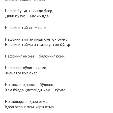
Нафси бузуқ ҳайитда ўлар,
Дини бузуқ — масжидда.
Нафсини тийган — вали.
Нафсини тийган киши султон бўлур,
Нафсини тиймаган киши ултон бўлур.
Нафснинг ёмони — балонинг кони.
Нафснинг сўзига кирма,
Хиёнатга йўл очар.
Нокасдан қарздор бўлсанг,
Ҳам йўлда қистайди, ҳам — гўрда.
Нокаслардан қарз этма,
Қарз этсанг ҳам, харж этма.