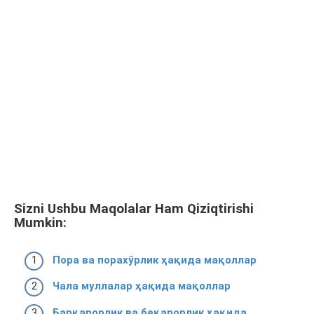
Sizni Ushbu Maqolalar Ham Qiziqtirishi
Mumkin:
Пора ва порахўрлик ҳақида мақоллар
Чала муллалар ҳақида мақоллар
Барқарорлик ва беқарорлик ҳақида