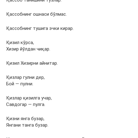
Қассоб танишини тузлар.
Қассобнинг ошнаси бўлмас.
Қассобнинг тушига эчки кирар.
Қизил кўрса,
Хизир йўлдан чиқар.
Қизил Хизирни айнитар.
Қизлар гулни дер,
Бой — пулни.
Қизлар қизилга учар,
Савдогар — пулга.
Қизни янга бузар,
Янгани танга бузар.