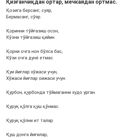
Қизғанчиқдан ортар, мечкайдан ортмас.
Қозига берсанг, суяр,
Бермасанг, сўяр.
Қоринни тўйғазиш осон,
Кўзни тўйғазиш қийин.
Қорни очга нон бўлса бас,
Кўзи очга дунё етмас.
Қуи йиғлар хўжаси учун,
Хўжаси йиғлар оижаси учун.
Қурбон, қурбонда тўймаганни худо урган.
Қуруқ қўлга қуш қўнмас.
Қуруқ қўлни ит талар.
Қуш донга йиғилар,