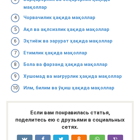
мақоллар
Чорвачилик ҳақида мақоллар
Ақл ва ақлсизлик ҳақида мақоллар
Эҳтиёж ва зарурат ҳақида мақоллар
Етимлик ҳақида мақоллар
Бола ва фарзанд ҳақида мақоллар
Хушомад ва мағрурлик ҳақида мақоллар
Илм, билим ва ўқиш ҳақида мақоллар
Если вам понравилась статья,
поделитесь ею с друзьями в социальных
сетях.