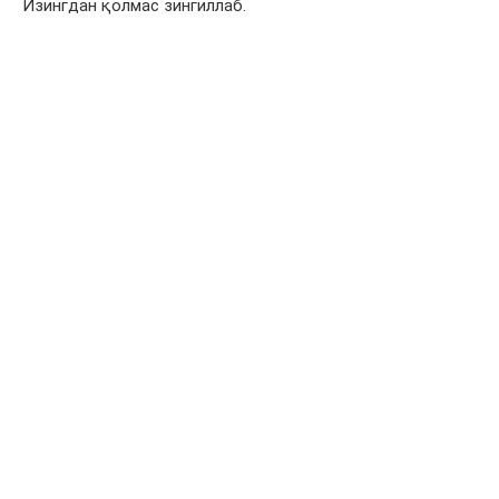
Изингдан қолмас зингиллаб.