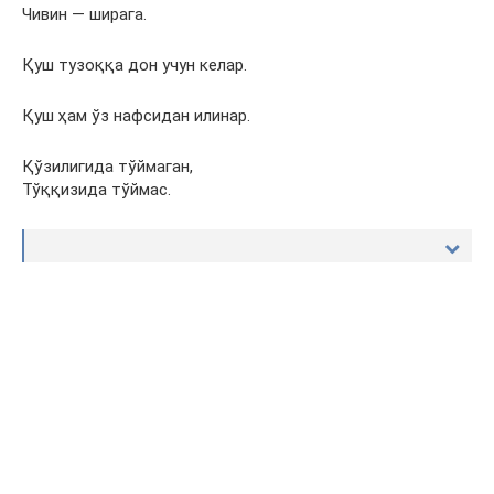
Чивин — ширага.
Қуш тузоққа дон учун келар.
Қуш ҳам ўз нафсидан илинар.
Қўзилигида тўймаган,
Тўққизида тўймас.