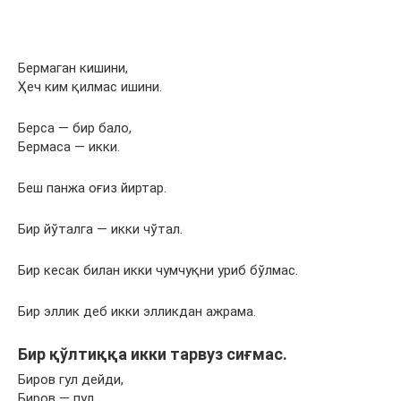
Бермаган кишини,
Ҳеч ким қилмас ишини.
Берса — бир бало,
Бермаса — икки.
Беш панжа оғиз йиртар.
Бир йўталга — икки чўтал.
Бир кесак билан икки чумчуқни уриб бўлмас.
Бир эллик деб икки элликдан ажрама.
Бир қўлтиққа икки тарвуз сиғмас.
Биров гул дейди,
Биров — пул.