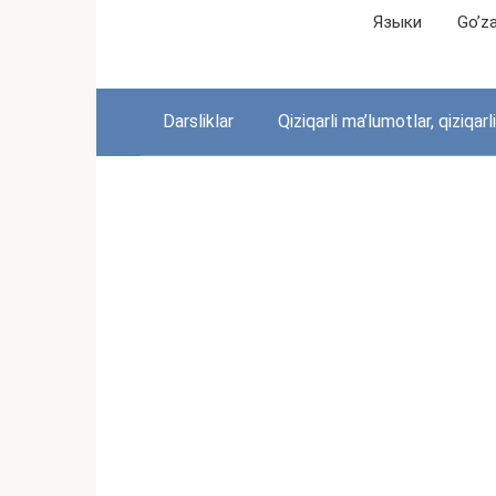
Перейти
Языки
Go’zal
к
контенту
Darsliklar
Qiziqarli ma’lumotlar, qiziqarl