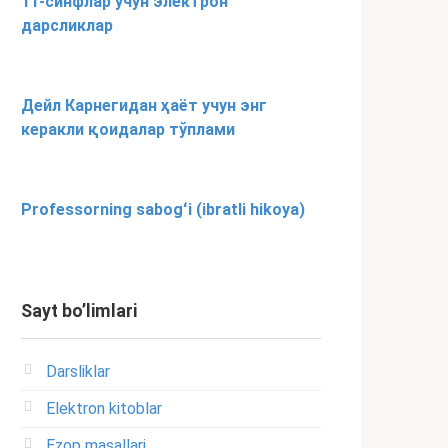
11-синфлар учун электрон
дарсликлар
Дейл Карнегидан ҳаёт учун энг
керакли қоидалар тўплами
Professorning sabogʻi (ibratli hikoya)
Sayt bo’limlari
Darsliklar
Elektron kitoblar
Ezop masallari