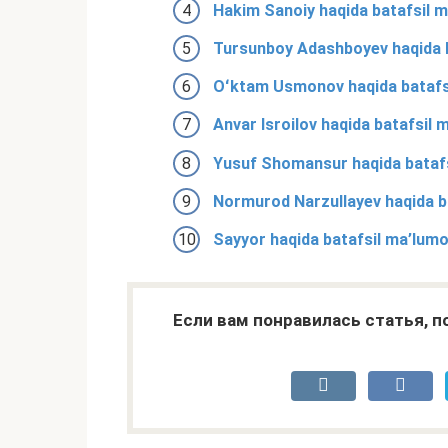
Hakim Sanoiy haqida batafsil ma
Tursunboy Adashboyev haqida ba
Oʻktam Usmonov haqida batafsil
Anvar Isroilov haqida batafsil m
Yusuf Shomansur haqida batafsi
Normurod Narzullayev haqida bat
Sayyor haqida batafsil ma’lumot
Если вам понравилась статья, 