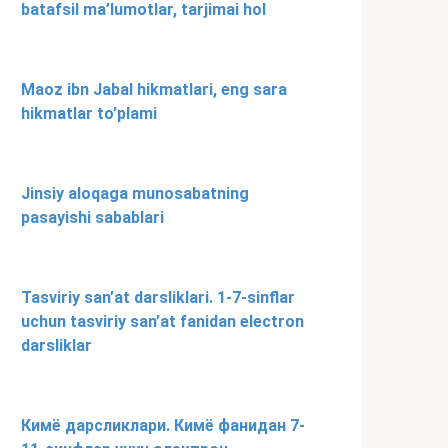
batafsil ma’lumotlar, tarjimai hol
Maoz ibn Jabal hikmatlari, eng sara
hikmatlar to’plami
Jinsiy aloqaga munosabatning
pasayishi sabablari
Tasviriy san’at darsliklari. 1-7-sinflar
uchun tasviriy san’at fanidan electron
darsliklar
Кимё дарсликлари. Кимё фанидан 7-