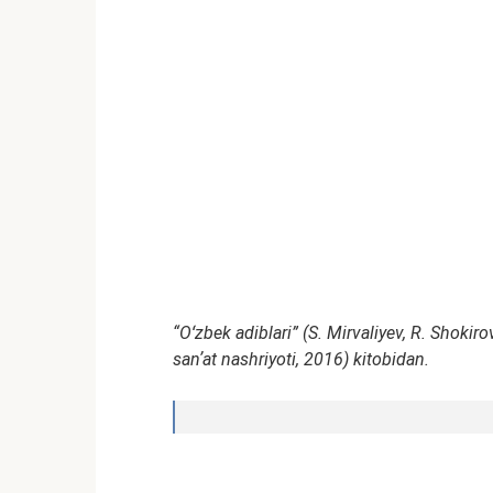
“Oʻzbek adiblari” (S. Mirvaliyev, R. Shoki
sanʼat nashriyoti, 2016) kitobidan.