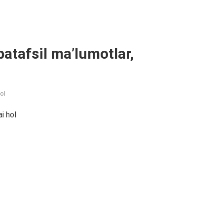
atafsil ma’lumotlar,
ol