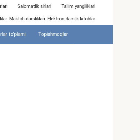
lari
Salomatlik sirlari
Ta’lim yangiliklari
lar. Maktab darsliklari. Elektron darslik kitoblar
rlar to’plami
Topishmoqlar