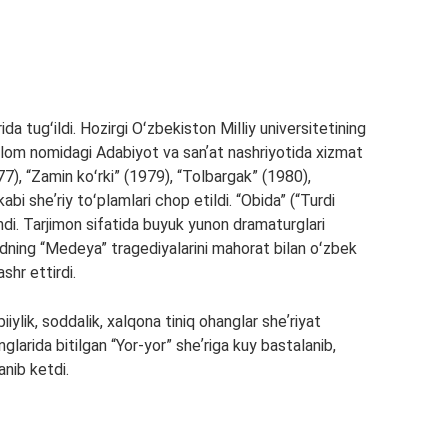
 tugʻildi. Hozirgi Oʻzbekiston Milliy universitetining
Gʻulom nomidagi Adabiyot va sanʼat nashriyotida xizmat
7), “Zamin koʻrki” (1979), “Tolbargak” (1980),
abi sheʼriy toʻplamlari chop etildi. “Obida” (“Turdi
ilindi. Tarjimon sifatida buyuk yunon dramaturglari
idning “Medeya” tragediyalarini mahorat bilan oʻzbek
ashr ettirdi.
iylik, soddalik, xalqona tiniq ohanglar sheʼriyat
glarida bitilgan “Yor-yor” sheʼriga kuy bastalanib,
anib ketdi.