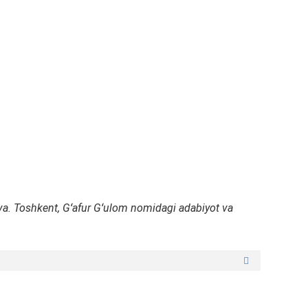
rova. Toshkent, Gʻafur Gʻulom nomidagi adabiyot va