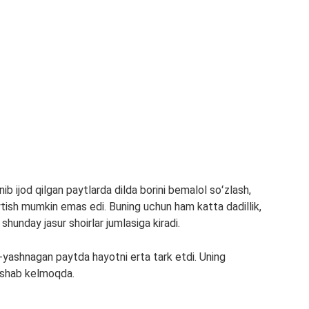
nib ijod qilgan paytlarda dilda borini bemalol soʻzlash,
ytish mumkin emas edi. Buning uchun ham katta dadillik,
shunday jasur shoirlar jumlasiga kiradi.
b-yashnagan paytda hayotni erta tark etdi. Uning
yashab kelmoqda.