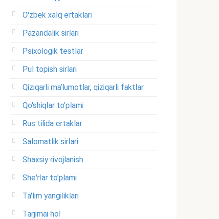
O'zbek xalq ertaklari
Pazandalik sirlari
Psixologik testlar
Pul topish sirlari
Qiziqarli ma’lumotlar, qiziqarli faktlar
Qo'shiqlar to'plami
Rus tilida ertaklar
Salomatlik sirlari
Shaxsiy rivojlanish
She'rlar to'plami
Ta'lim yangiliklari
Tarjimai hol