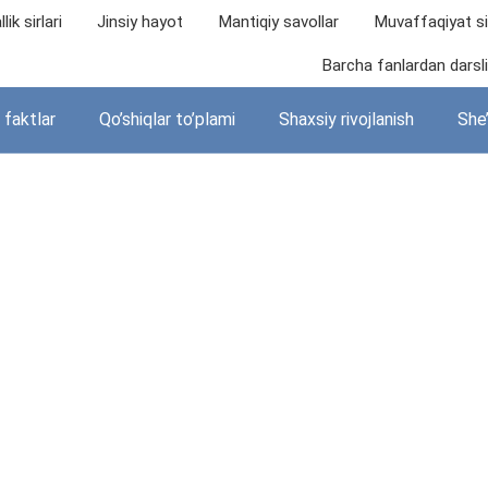
lik sirlari
Jinsiy hayot
Mantiqiy savollar
Muvaffaqiyat sir
Barcha fanlardan darslik
i faktlar
Qo’shiqlar to’plami
Shaxsiy rivojlanish
She’