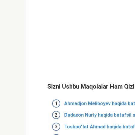
Sizni Ushbu Maqolalar Ham Qizi
Ahmadjon Meliboyev haqida bata
Dadaxon Nuriy haqida batafsil m
Toshpoʻlat Ahmad haqida batafsi