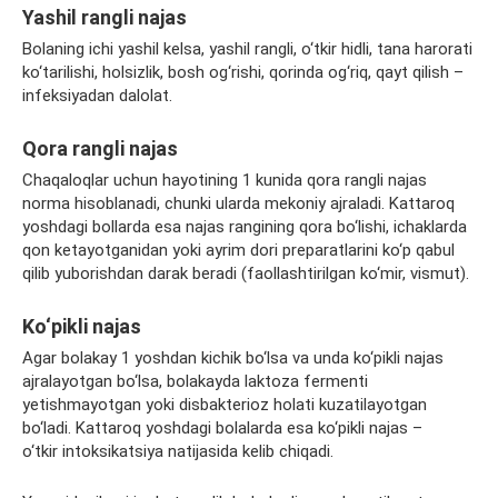
Yashil rangli najas
Bolaning ichi yashil kelsa, yashil rangli, o‘tkir hidli, tana harorati
ko‘tarilishi, holsizlik, bosh og‘rishi, qorinda og‘riq, qayt qilish –
infeksiyadan dalolat.
Qora rangli najas
Chaqaloqlar uchun hayotining 1 kunida qora rangli najas
norma hisoblanadi, chunki ularda mekoniy ajraladi. Kattaroq
yoshdagi bollarda esa najas rangining qora bo‘lishi, ichaklarda
qon ketayotganidan yoki ayrim dori preparatlarini ko‘p qabul
qilib yuborishdan darak beradi (faollashtirilgan ko‘mir, vismut).
Ko‘pikli najas
Agar bolakay 1 yoshdan kichik bo‘lsa va unda ko‘pikli najas
ajralayotgan bo‘lsa, bolakayda laktoza fermenti
yetishmayotgan yoki disbakterioz holati kuzatilayotgan
bo‘ladi. Kattaroq yoshdagi bolalarda esa ko‘pikli najas –
o‘tkir intoksikatsiya natijasida kelib chiqadi.