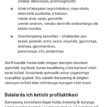
ichaklar dikineziyasi, proktosigmoidit;
Ichak infeksiyalari neyrotoksikoz, miya shishi,
elektrolitik buzilishlar, infeksion-
toksik shok, sesis, gemolitik-
uremik sindrom, toksiko-distrofik sindromlarga olib
kelishi mumkin;
Dizenteriyaning asoratlari – ichaklardan qon
ketish, perikolit, artrit, nevrit, ensefalit, gipotrofiya,
anemiya, gipovitaminoz,
pnevmoniya, otit, piodermiya;
Xavfli kasallik fonida kelib chiqqan diareyani davolash
qiyinchilik tug‘diradi, bunda kasallikning o‘zini bartaraf etish
kerak bo‘ladi. Suvsizlanib qolmaslik uchun organizmga
suyuqliklar quyiladi. Shu sababli diareyaning ilk belgilari
namoyon bo‘lishi bilan shifokorga murojaat etish lozim.
Bolalarda ich ketishi profilaktikasi
Diareyaning asoratlarini bilgan holda, bolaning ilk dunyoga