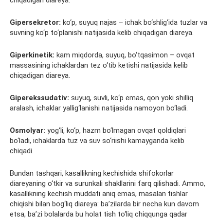
Gipersekretor:
ko‘p, suyuq najas – ichak bo‘shlig‘ida tuzlar va
suvning ko‘p to‘planishi natijasida kelib chiqadigan diareya.
Giperkinetik:
kam miqdorda, suyuq, bo‘tqasimon – ovqat
massasining ichaklardan tez o‘tib ketishi natijasida kelib
chiqadigan diareya.
Giperekssudativ:
suyuq, suvli, ko‘p emas, qon yoki shilliq
aralash, ichaklar yallig‘lanishi natijasida namoyon bo‘ladi.
Osmolyar:
yog‘li, ko‘p, hazm bo‘lmagan ovqat qoldiqlari
bo‘ladi, ichaklarda tuz va suv so‘riishi kamayganda kelib
chiqadi.
Bundan tashqari, kasallikning kechishida shifokorlar
diareyaning o‘tkir va surunkali shakllarini farq qilishadi. Ammo,
kasallikning kechish muddati aniq emas, masalan tishlar
chiqishi bilan bog‘liq diareya: ba’zilarda bir necha kun davom
etsa, ba’zi bolalarda bu holat tish to‘liq chiqqunga qadar