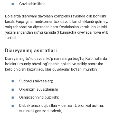
Gazli ichimliklar.
Bolalarda diareyani davolash kompleks ravishda olib borilishi
kerak. Faqatgina medikomentoz davo bilan cheklanib qolmay,
xalq tabobati va diyetadan ham foydalanish kerak. Ich kelishi
yaxshilangandan so‘ng kamida 3 kungacha diyetaga rioya etib
turiladi.
Diareyaning asoratlari
Diareyaning to‘liq davosi ko‘p narsalarga bog‘liq. Ko‘p hollarda
bolalar umumiy ahvoli og‘irlashib qolishi va salbiy asoratlar
kelib chiqishi kuzatiladi. Ular quyidagilar bo‘lishi mumkin:
Sudorgi (talvasalar);
Organizm suvsizlanishi;
Oshqozonning buzilishi;
Disbakterioz oqibatlari – dermatit, bronxial astma,
surunkali gastroduodenit,