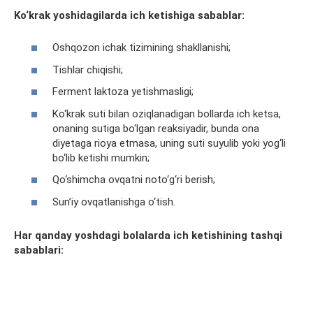
Ko‘krak yoshidagilarda ich ketishiga sabablar:
Oshqozon ichak tizimining shakllanishi;
Tishlar chiqishi;
Ferment laktoza yetishmasligi;
Ko‘krak suti bilan oziqlanadigan bollarda ich ketsa,
onaning sutiga bo‘lgan reaksiyadir, bunda ona
diyetaga rioya etmasa, uning suti suyulib yoki yog‘li
bo‘lib ketishi mumkin;
Qo‘shimcha ovqatni noto‘g‘ri berish;
Sun’iy ovqatlanishga o‘tish.
Har qanday yoshdagi bolalarda ich ketishining tashqi
sabablari: