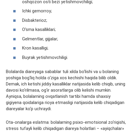
oshqozon osti bezi yetishmovchiligi;
Ichki gemorroy;
Disbakterioz;
O‘sma kasalliklari;
Gelmentlar, gijjalar;
Kron kasalligi;
Buyrak yetishmovchiligi.
Bolalarda diareyaga sabablar tuli xilda bo‘lishi va u bolaning
yoshiga bog‘liq holda o‘ziga xos kechishi haqida bilib oldik.
Demak, ich ketishi jiddiy kasalliklar natijasida kelib chiqib, uning
davosi ko‘rilmasa, og‘ir asoratlarga olib kelishi mumkin.
Ayniqsa, bolalarning ovqatlanish tartibi hamda shaxsiy
gigiyena qoidalariga rioya etmasligi natijasida kelib chiqadigan
diareyalar ko‘p uchraydi.
Ota-onalarga eslatma: bolalarning psixo-emotsional zo‘riqishi,
stress tufayli kelib chiqadigan diareya holatlari – «ayiqchalar»