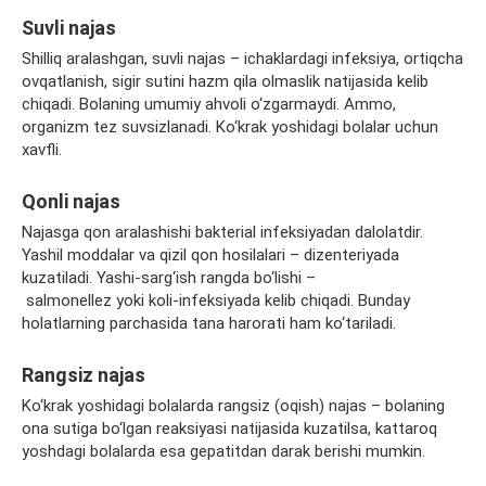
Suvli najas
Shilliq aralashgan, suvli najas – ichaklardagi infeksiya, ortiqcha
ovqatlanish, sigir sutini hazm qila olmaslik natijasida kelib
chiqadi. Bolaning umumiy ahvoli o‘zgarmaydi. Ammo,
organizm tez suvsizlanadi. Ko‘krak yoshidagi bolalar uchun
xavfli.
Qonli najas
Najasga qon aralashishi bakterial infeksiyadan dalolatdir.
Yashil moddalar va qizil qon hosilalari – dizenteriyada
kuzatiladi. Yashi-sarg‘ish rangda bo‘lishi –
salmonellez yoki koli-infeksiyada kelib chiqadi. Bunday
holatlarning parchasida tana harorati ham ko‘tariladi.
Rangsiz najas
Ko‘krak yoshidagi bolalarda rangsiz (oqish) najas – bolaning
ona sutiga bo‘lgan reaksiyasi natijasida kuzatilsa, kattaroq
yoshdagi bolalarda esa gepatitdan darak berishi mumkin.