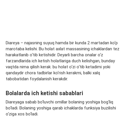
Diareya – najasning suyuq hamda bir kunda 2 martadan ko‘p
marotaba kelishi. Bu holat axlat massasining ichaklardan tez
harakatlanib o‘tib ketishidir. Deyarli barcha onalar o‘z
farzandlarida ich ketish holatlariga duch kelishgan, bunday
vaqtda nima qilish kerak: bu holat o‘zi o‘tib ketadimi yoki
qandaydir chora tadbirlar ko‘rish kerakmi, balki xalq
tabobatidan foydalanish kerakdir.
Bolalarda ich ketishi sabablari
Diareyaga sabab bo‘luvchi omillar bolaning yoshiga bog‘liq
bo‘ladi. Bolaning yoshiga qarab ichaklarda funksiya buzilishi
o‘ziga xos bo‘ladi.