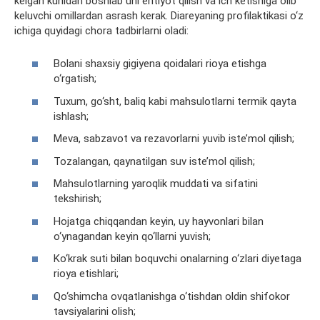
kelgan kunidan boshlab uni ehtiyot qilish va ich ketishiga olib
keluvchi omillardan asrash kerak. Diareyaning profilaktikasi o‘z
ichiga quyidagi chora tadbirlarni oladi:
Bolani shaxsiy gigiyena qoidalari rioya etishga
o‘rgatish;
Tuxum, go‘sht, baliq kabi mahsulotlarni termik qayta
ishlash;
Meva, sabzavot va rezavorlarni yuvib iste’mol qilish;
Tozalangan, qaynatilgan suv iste’mol qilish;
Mahsulotlarning yaroqlik muddati va sifatini
tekshirish;
Hojatga chiqqandan keyin, uy hayvonlari bilan
o‘ynagandan keyin qo‘llarni yuvish;
Ko‘krak suti bilan boquvchi onalarning o‘zlari diyetaga
rioya etishlari;
Qo‘shimcha ovqatlanishga o‘tishdan oldin shifokor
tavsiyalarini olish;