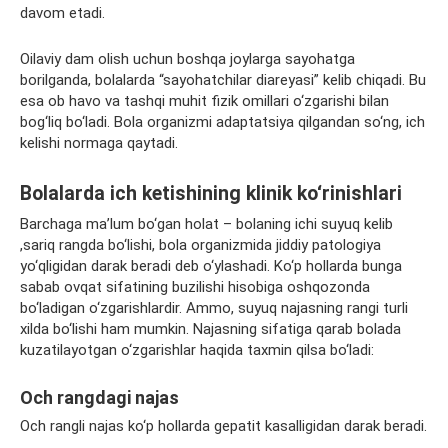
davom etadi.
Oilaviy dam olish uchun boshqa joylarga sayohatga
borilganda, bolalarda “sayohatchilar diareyasi” kelib chiqadi. Bu
esa ob havo va tashqi muhit fizik omillari o‘zgarishi bilan
bog‘liq bo‘ladi. Bola organizmi adaptatsiya qilgandan so‘ng, ich
kelishi normaga qaytadi.
Bolalarda ich ketishining klinik ko‘rinishlari
Barchaga ma’lum bo‘gan holat – bolaning ichi suyuq kelib
,sariq rangda bo‘lishi, bola organizmida jiddiy patologiya
yo‘qligidan darak beradi deb o‘ylashadi. Ko‘p hollarda bunga
sabab ovqat sifatining buzilishi hisobiga oshqozonda
bo‘ladigan o‘zgarishlardir. Ammo, suyuq najasning rangi turli
xilda bo‘lishi ham mumkin. Najasning sifatiga qarab bolada
kuzatilayotgan o‘zgarishlar haqida taxmin qilsa bo‘ladi:
Och rangdagi najas
Och rangli najas ko‘p hollarda gepatit kasalligidan darak beradi.