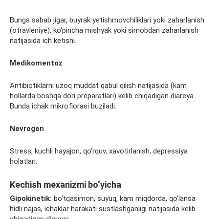
Bunga sabab jigar, buyrak yetishmovchiliklari yoki zaharlanish
(otravleniye), ko‘pincha mishyak yoki simobdan zaharlanish
natijasida ich ketishi.
Medikomentoz
Antibiotiklarni uzoq muddat qabul qilish natijasida (kam
hollarda boshqa dori preparatlari) kelib chiqadigan diareya.
Bunda ichak mikroflorasi buziladi.
Nevrogen
Stress, kuchli hayajon, qo‘rquv, xavotirlanish, depressiya
holatlari.
Kechish mexanizmi bo‘yicha
Gipokinetik:
bo‘tqasimon, suyuq, kam miqdorda, qo‘lansa
hidli najas, ichaklar harakati sustlashganligi natijasida kelib
chiqadigan diareya.