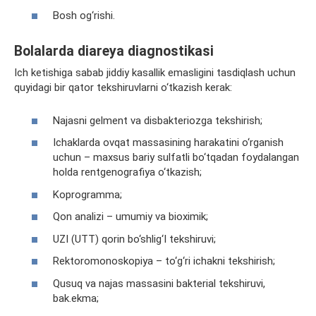
Bosh og‘rishi.
Bolalarda diareya diagnostikasi
Ich ketishiga sabab jiddiy kasallik emasligini tasdiqlash uchun
quyidagi bir qator tekshiruvlarni o‘tkazish kerak:
Najasni gelment va disbakteriozga tekshirish;
Ichaklarda ovqat massasining harakatini o‘rganish
uchun – maxsus bariy sulfatli bo‘tqadan foydalangan
holda rentgenografiya o‘tkazish;
Koprogramma;
Qon analizi – umumiy va bioximik;
UZI (UTT) qorin bo‘shlig‘I tekshiruvi;
Rektoromonoskopiya – to‘g‘ri ichakni tekshirish;
Qusuq va najas massasini bakterial tekshiruvi,
bak.ekma;