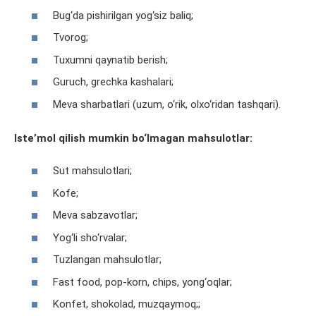
Bug‘da pishirilgan yog‘siz baliq;
Tvorog;
Tuxumni qaynatib berish;
Guruch, grechka kashalari;
Meva sharbatlari (uzum, o‘rik, olxo‘ridan tashqari).
Iste’mol qilish mumkin bo‘lmagan mahsulotlar:
Sut mahsulotlari;
Kofe;
Meva sabzavotlar;
Yog‘li sho‘rvalar;
Tuzlangan mahsulotlar;
Fast food, pop-korn, chips, yong‘oqlar;
Konfet, shokolad, muzqaymoq;;