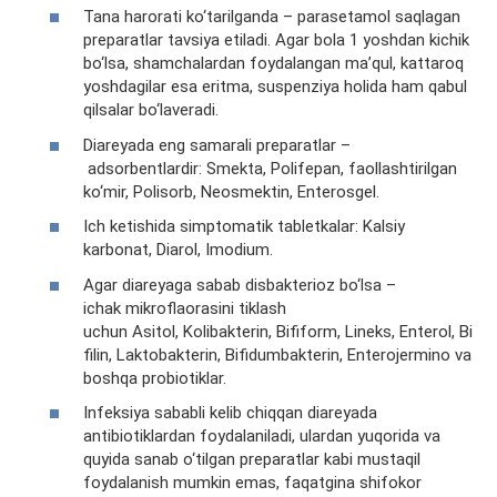
Tana harorati ko‘tarilganda – parasetamol saqlagan
preparatlar tavsiya etiladi. Agar bola 1 yoshdan kichik
bo‘lsa, shamchalardan foydalangan ma’qul, kattaroq
yoshdagilar esa eritma, suspenziya holida ham qabul
qilsalar bo‘laveradi.
Diareyada eng samarali preparatlar –
adsorbentlardir: Smekta, Polifepan, faollashtirilgan
ko‘mir, Polisorb, Neosmektin, Enterosgel.
Ich ketishida simptomatik tabletkalar: Kalsiy
karbonat, Diarol, Imodium.
Agar diareyaga sabab disbakterioz bo‘lsa –
ichak mikroflaorasini tiklash
uchun Asitol, Kolibakterin, Bifiform, Lineks, Enterol, Bi
filin, Laktobakterin, Bifidumbakterin, Enterojermino va
boshqa probiotiklar.
Infeksiya sababli kelib chiqqan diareyada
antibiotiklardan foydalaniladi, ulardan yuqorida va
quyida sanab o‘tilgan preparatlar kabi mustaqil
foydalanish mumkin emas, faqatgina shifokor