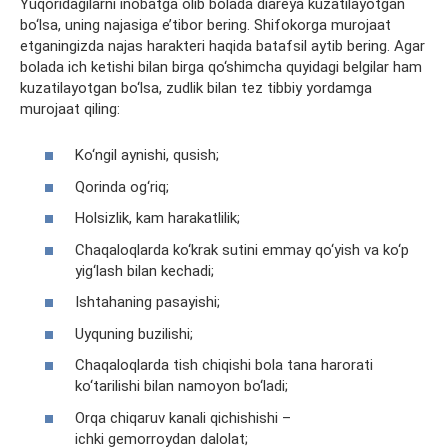
Yuqoridagilarni inobatga olib bolada diareya kuzatilayotgan
bo‘lsa, uning najasiga e’tibor bering. Shifokorga murojaat
etganingizda najas harakteri haqida batafsil aytib bering. Agar
bolada ich ketishi bilan birga qo‘shimcha quyidagi belgilar ham
kuzatilayotgan bo‘lsa, zudlik bilan tez tibbiy yordamga
murojaat qiling:
Ko‘ngil aynishi, qusish;
Qorinda og‘riq;
Holsizlik, kam harakatlilik;
Chaqaloqlarda ko‘krak sutini emmay qo‘yish va ko‘p
yig‘lash bilan kechadi;
Ishtahaning pasayishi;
Uyquning buzilishi;
Chaqaloqlarda tish chiqishi bola tana harorati
ko‘tarilishi bilan namoyon bo‘ladi;
Orqa chiqaruv kanali qichishishi –
ichki gemorroydan dalolat;