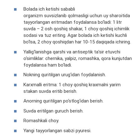
Bolada ich ketishi sababli
organizm suvsizlanib qolmasligi uchun uy sharoitida
tayyorlangan eritmadan foydalansa bo‘ladi: 1 litr
suvda – 2 osh qoshiq shakar, 1 choy qoshiq ichimlik
sodasi va tuz eriting. Agar bolada ich ketishi kuchli
bo‘lsa, 2 choy qoshiqdan har 10-15 daqiqada ichiring.
Yallig‘lanishga qarshi va antiseptik ta’sir etuvchi
o‘simliklar: chernika, yalpiz, romashka, qora kunjutdan
foydalansa ham bo‘ladi.
Nokning quritilgan urug‘idan foydalanish.
Karxmalli eritma: 1 choy qoshiq kraxmalni yarim
stakan suvda eritib berish.
Anorning quritilgan po‘stlog‘idan berish.
Suvda eritilgan guruch berish.
Romashkali choy.
Yangi tayyorlangan sabzi pyuresi.