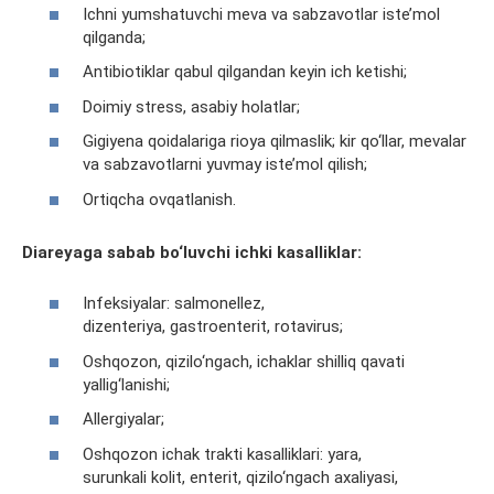
Ichni yumshatuvchi meva va sabzavotlar iste’mol
qilganda;
Antibiotiklar qabul qilgandan keyin ich ketishi;
Doimiy stress, asabiy holatlar;
Gigiyena qoidalariga rioya qilmaslik; kir qo‘llar, mevalar
va sabzavotlarni yuvmay iste’mol qilish;
Ortiqcha ovqatlanish.
Diareyaga sabab bo‘luvchi ichki kasalliklar:
Infeksiyalar: salmonellez,
dizenteriya, gastroenterit, rotavirus;
Oshqozon, qizilo‘ngach, ichaklar shilliq qavati
yallig‘lanishi;
Allergiyalar;
Oshqozon ichak trakti kasalliklari: yara,
surunkali kolit, enterit, qizilo‘ngach axaliyasi,