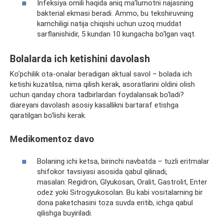
Infeksiya omili haqida aniq ma’lumotni najasning
bakterial ekmasi beradi. Ammo, bu tekshiruvning
kamchiligi natija chiqishi uchun uzoq muddat
sarflanishidir, 5 kundan 10 kungacha bo‘lgan vaqt.
Bolalarda ich ketishini davolash
Ko‘pchilik ota-onalar beradigan aktual savol – bolada ich
ketishi kuzatilsa, nima qilish kerak, asoratlarini oldini olish
uchun qanday chora tadbirlardan foydalansak bo‘ladi?
diareyani davolash asosiy kasallikni bartaraf etishga
qaratilgan bo‘lishi kerak.
Medikomentoz davo
Bolaning ichi ketsa, birinchi navbatda – tuzli eritmalar
shifokor tavsiyasi asosida qabul qilinadi,
masalan: Regidron, Glyukosan, Oralit, Gastrolit, Enter
odez yoki Sitrogyukosolan. Bu kabi vositalarning bir
dona paketchasini toza suvda eritib, ichga qabul
qilishga buyiriladi.