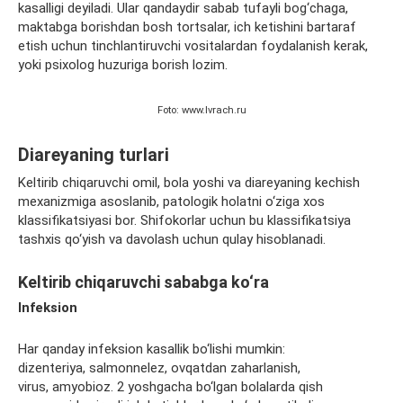
kasalligi deyiladi. Ular qandaydir sabab tufayli bog‘chaga,
maktabga borishdan bosh tortsalar, ich ketishini bartaraf
etish uchun tinchlantiruvchi vositalardan foydalanish kerak,
yoki psixolog huzuriga borish lozim.
Foto: www.lvrach.ru
Diareyaning turlari
Keltirib chiqaruvchi omil, bola yoshi va diareyaning kechish
mexanizmiga asoslanib, patologik holatni o‘ziga xos
klassifikatsiyasi bor. Shifokorlar uchun bu klassifikatsiya
tashxis qo‘yish va davolash uchun qulay hisoblanadi.
Keltirib chiqaruvchi sababga ko‘ra
Infeksion
Har qanday infeksion kasallik bo‘lishi mumkin:
dizenteriya, salmonnelez, ovqatdan zaharlanish,
virus, amyobioz. 2 yoshgacha bo‘lgan bolalarda qish