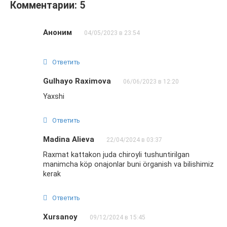
Комментарии: 5
Аноним
04/05/2023 в 23:54
Ответить
Gulhayo Raximova
06/06/2023 в 12:20
Yaxshi
Ответить
Madina Alieva
22/04/2024 в 03:37
Raxmat kattakon juda chiroyli tushuntirilgan
manimcha köp onajonlar buni örganish va bilishimiz
kerak
Ответить
Xursanoy
09/12/2024 в 15:45