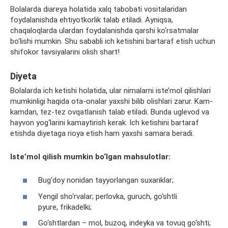
Bolalarda diareya holatida xalq tabobati vositalaridan
foydalanishda ehtiyotkorlik talab etiladi. Ayniqsa,
chaqaloqlarda ulardan foydalanishda qarshi ko‘rsatmalar
bo‘lishi mumkin. Shu sababli ich ketishini bartaraf etish uchun
shifokor tavsiyalarini olish shart!
Diyeta
Bolalarda ich ketishi holatida, ular nimalarni iste’mol qilishlari
mumkinligi haqida ota-onalar yaxshi bilib olishlari zarur. Kam-
kamdan, tez-tez ovqatlanish talab etiladi. Bunda uglevod va
hayvon yog‘larini kamaytirish kerak. Ich ketishini bartaraf
etishda diyetaga rioya etish ham yaxshi samara beradi.
Iste’mol qilish mumkin bo‘lgan mahsulotlar:
Bug‘doy nonidan tayyorlangan suxariklar;
Yengil sho‘rvalar; perlovka, guruch, go‘shtli
pyure, frikadelki;
Go‘shtlardan – mol, buzoq, indeyka va tovuq go‘shti;