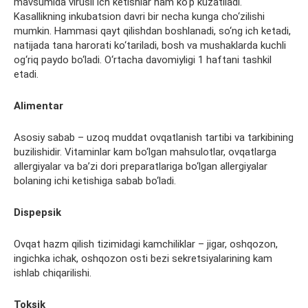
mavsumida virusli ich ketishlar ham ko‘p kuzatiladi.
Kasallikning inkubatsion davri bir necha kunga cho‘zilishi
mumkin. Hammasi qayt qilishdan boshlanadi, so‘ng ich ketadi,
natijada tana harorati ko‘tariladi, bosh va mushaklarda kuchli
og‘riq paydo bo‘ladi. O‘rtacha davomiyligi 1 haftani tashkil
etadi.
Alimentar
Asosiy sabab – uzoq muddat ovqatlanish tartibi va tarkibining
buzilishidir. Vitaminlar kam bo‘lgan mahsulotlar, ovqatlarga
allergiyalar va ba’zi dori preparatlariga bo‘lgan allergiyalar
bolaning ichi ketishiga sabab bo‘ladi.
Dispepsik
Ovqat hazm qilish tizimidagi kamchiliklar – jigar, oshqozon,
ingichka ichak, oshqozon osti bezi sekretsiyalarining kam
ishlab chiqarilishi.
Toksik