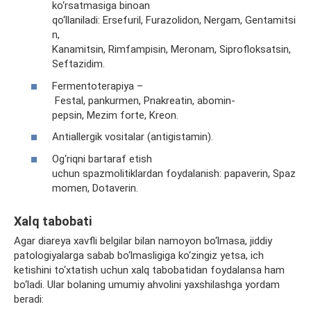
ko‘rsatmasiga binoan
qo‘llaniladi: Ersefuril, Furazolidon, Nergam, Gentamitsi
n,
Kanamitsin, Rimfampisin, Meronam, Siprofloksatsin,
Seftazidim.
Fermentoterapiya –
Festal, pankurmen, Pnakreatin, abomin-
pepsin, Mezim forte, Kreon.
Antiallergik vositalar (antigistamin).
Og‘riqni bartaraf etish
uchun spazmolitiklardan foydalanish: papaverin, Spaz
momen, Dotaverin.
Xalq tabobati
Agar diareya xavfli belgilar bilan namoyon bo‘lmasa, jiddiy
patologiyalarga sabab bo‘lmasligiga ko‘zingiz yetsa, ich
ketishini to‘xtatish uchun xalq tabobatidan foydalansa ham
bo‘ladi. Ular bolaning umumiy ahvolini yaxshilashga yordam
beradi: