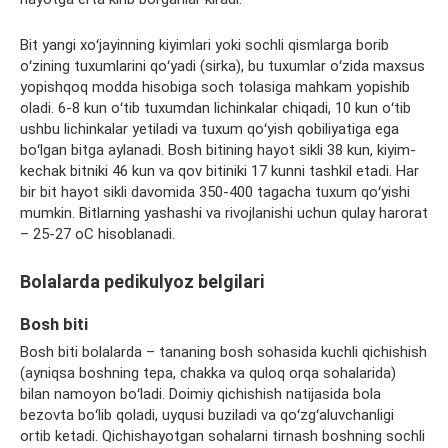
Bit yangi xoʻjayinning kiyimlari yoki sochli qismlarga borib
oʻzining
tuxumlarini
qoʻyadi (sirka), bu
tuxumlar
oʻzida maxsus
yopishqoq modda hisobiga soch tolasiga mahkam yopishib
oladi. 6-8 kun oʻtib t
uxumdan
lichinkalar chiqadi, 10 kun oʻtib
ushbu lichinkalar yetiladi va
tuxum
qoʻyish qobiliyatiga ega
boʻlgan bitga aylanadi. Bosh bitining hayot sikli 38 kun, kiyim-
kechak bitniki 46 kun va qov
bitiniki
17 kunni tashkil etadi. Har
bir bit hayot sikli davomida 350-400
tagacha
tuxum
qoʻyishi
mumkin. Bitlarning yashashi va rivojlanishi uchun qulay harorat
– 25-27
oC
hisoblanadi.
Bolalarda
pedikulyoz
belgilari
Bosh biti
Bosh biti bolalarda – tananing bosh
sohasida
kuchli qichishish
(ayniqsa boshning tepa, chakka va quloq orqa
sohalarida
)
bilan namoyon boʻladi. Doimiy qichishish natijasida bola
bezovta boʻlib qoladi,
uyqusi
buziladi va qoʻzgʻaluvchanligi
ortib ketadi. Qichishayotgan
sohalarni
tirnash boshning sochli