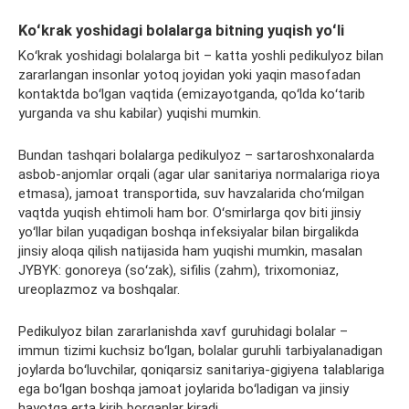
Koʻkrak yoshidagi bolalarga bitning yuqish yoʻli
Koʻkrak yoshidagi bolalarga bit – katta yoshli
pedikulyoz
bilan
zararlangan insonlar yotoq joyidan yoki yaqin masofadan
kontaktda
boʻlgan vaqtida (emizayotganda, qoʻlda koʻtarib
yurganda va shu kabilar) yuqishi mumkin.
Bundan tashqari bolalarga
pedikulyoz
– sartaroshxonalarda
asbob-anjomlar orqali (agar ular sanitariya normalariga rioya
etmasa), jamoat transportida, suv havzalarida choʻmilgan
vaqtda yuqish ehtimoli ham bor. Oʻsmirlarga qov biti jinsiy
yoʻllar bilan yuqadigan boshqa infeksiyalar bilan birgalikda
jinsiy aloqa qilish natijasida ham yuqishi mumkin, masalan
JYBYK:
gonoreya
(soʻzak),
sifilis
(
zahm
),
trixomoniaz
,
ureoplazmoz
va boshqalar.
Pedikulyoz
bilan zararlanishda xavf guruhidagi bolalar –
immun
tizimi kuchsiz boʻlgan, bolalar
guruhli
tarbiyalanadigan
joylarda boʻluvchilar, qoniqarsiz sanitariya-gigiyena talablariga
ega boʻlgan boshqa jamoat joylarida boʻladigan va jinsiy
hayotga erta kirib borganlar kiradi.