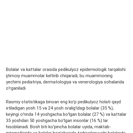
Bolalar va kattalar orasida
pedikulyoz
epidemiologik
tarqalishi
ijtimoiy muammolar keltirib chiqaradi, bu muammoning
yechimi pediatriya, dermatologiya va venerologiya
sohalarida
oʻrganiladi.
Rasmiy statistikaga binoan eng koʻp
pedikulyoz
holati qayd
etiladigan yosh 15 va 24 yosh oraligʻidagi bolalar (35 %),
keyingi oʻrinda 14 yoshgacha boʻlgan bolalar (27 %) va kattalar
35 yoshdan 50 yoshgacha boʻlgan insonlar (16 %)
lar
hisoblanadi. Bosh biti koʻpincha bolalar uyida, maktab-