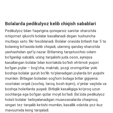
Bolalarda
pedikulyoz
kelib chiqish sabablari
Pedikulyoz
bilan faqatgina qoniqarsiz sanitar sharoitda
istiqomat qiluvchi bolalar kasallanadi degan tushuncha
mutlaqo xato fikr hisoblanadi. Bolalar orasida bitlash har 5
ta
bolaning bittasida kelib chiqadi, ularning qanday sharoitda
yashashidan qatʼiy nazar. Bitlarning tarqatuvchisi odam
boʻlganligi sababli,
uning
tarqalishi juda oson, ayniqsa
kasallangan bolalar bilan
kontakda
boʻlish ehtimoli yuqori
boʻlgan joylar – bogʻcha, maktab, yozgi oromgohlar yoki
boshqa bolalar guruh boʻlib toʻplanadigan joylarda bit yuqishi
mumkin. Bitlagan boladan sogʻlom bolaga bitlar gigiyena
vositalari orqali (sochiq, taroq, bosh kiyim), oʻyinlar vaqtida va
boshqa holatlarda yuqadi. Bitliqlik kasalligiga koʻproq uzun
sochlarga ega boʻlgan qizlar moyil boʻladi. Baʼzida
pedikulyoz
holati bolalar
tarbiyalanadigan
muassasalarda chaqmoq
singari tez tarqalib ketishi mumkin, kasallik odatda yoz-kuz
mavsumida keng tarqaladi.