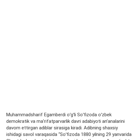
Muhammadsharif Egamberdi oʻgʻli Soʻfizoda oʻzbek
demokratik va maʼrifatparvarlik davri adabiyoti anʼanalarini
davom ettirgan adiblar sirasiga kiradi. Adibning shaxsiy
ishidagi savol varaqasida “Soʻfizoda 1880 yilning 29 yanvarida