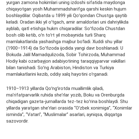
yurgan zamona hokimlari uning izdoshi sifatida maydonga
chiqayotgan yosh Muhammadsharifga qarshi keskin hujum
boshlaydilar. Oqibatda u 1899 yili Qoʻqondan Chustga qaytib
keladi. Oradan ikki yil oʻtgach, amir amaldorlari uni dahriylikda
ayblab, qatl etishga hukm chiqaradilar. Soʻfizoda Chustdan
bosh olib ketib, oʻn toʻrt yil mobaynida turli Sharq
mamlakatlarida yashashga majbur boʻladi. Xuddi shu yillar
(1900–1914) da Soʻfizoda ijodida yangi davr boshlanadi. U
Bokuda Jalil Mamadqulizoda, Sobir Tohirzoda, Muhammad
Hodiy kabi ozarbayjon adabiyotining taraqqiyparvar vakillari
bilan tanishadi. Soʻng Arabiston, Hindiston va Turkiya
mamlakatlarini kezib, oddiy xalq hayotini oʻrganadi.
1910–1913 yillarda Qoʻngʻirotda muallimlik qiladi,
maʼrifatparvarlik ruhida sheʼrlar yozib, Boku va Orenburgda
chiqadigan gazeta-jurnallarda tez-tez koʻrina boshlaydi. Shu
yillarda yaratgan sheʼrlari orasida “Oʻzbek xonimiga”, “Xonimlar
isminda”, “Vatan”, “Muslimalar” asarlari, ayniqsa, diqqatga
sazovordir.