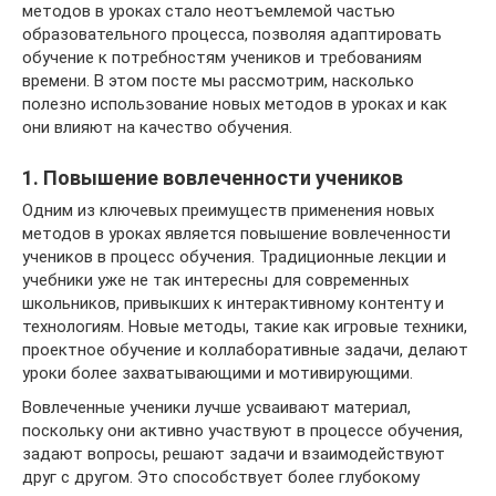
методов в уроках стало неотъемлемой частью
образовательного процесса, позволяя адаптировать
обучение к потребностям учеников и требованиям
времени. В этом посте мы рассмотрим, насколько
полезно использование новых методов в уроках и как
они влияют на качество обучения.
1. Повышение вовлеченности учеников
Одним из ключевых преимуществ применения новых
методов в уроках является повышение вовлеченности
учеников в процесс обучения. Традиционные лекции и
учебники уже не так интересны для современных
школьников, привыкших к интерактивному контенту и
технологиям. Новые методы, такие как игровые техники,
проектное обучение и коллаборативные задачи, делают
уроки более захватывающими и мотивирующими.
Вовлеченные ученики лучше усваивают материал,
поскольку они активно участвуют в процессе обучения,
задают вопросы, решают задачи и взаимодействуют
друг с другом. Это способствует более глубокому