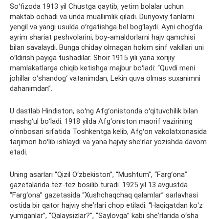
Soʻfizoda 1913 yil Chustga qaytib, yetim bolalar uchun
maktab ochadi va unda muallimlik qiladi. Dunyoviy fanlarni
yengil va yangi usulda oʻrgatishga bel bogʻlaydi. Ayni chogʻda
ayrim shariat peshvolarini, boy-amaldorlarni hajv qamchisi
bilan savalaydi. Bunga chiday olmagan hokim sinf vakillari uni
oʻldirish payiga tushadilar. Shoir 1915 yili yana xorijiy
mamlakatlarga chiqib ketishga majbur boʻladi: “Quvdi meni
johillar oʻshandogʻ vatanimdan, Lekin quva olmas suxanimni
dahanimdan”.
U dastlab Hindiston, soʻng Afgʻonistonda oʻqituvchilik bilan
mashgʻul boʻladi. 1918 yilda Afgʻoniston maorif vazirining
oʻrinbosari sifatida Toshkentga kelib, Afgʻon vakolatxonasida
tarjimon boʻlib ishlaydi va yana hajviy sheʼrlar yozishda davom
etadi.
Uning asarlari “Qizil Oʻzbekiston”, “Mushtum”, “Fargʻona”
gazetalarida tez-tez bosilib turadi. 1925 yil 13 avgustda
“Fargʻona” gazetasida “Xushchaqchaq qalamlar” sarlavhasi
ostida bir qator hajviy sheʼrlari chop etiladi. “Haqiqatdan koʻz
yumganlar”, “Qalaysizlar?”, “Saylovga” kabi sheʼrlarida oʻsha