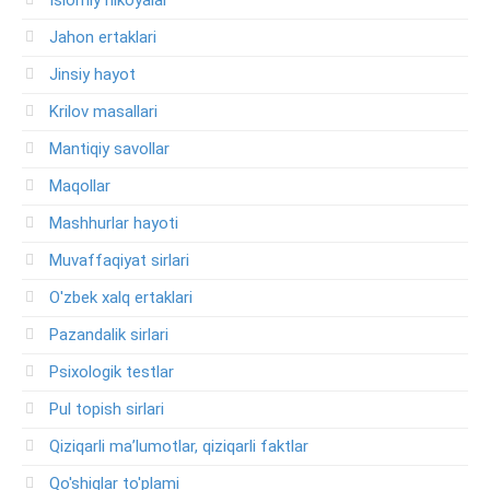
Islomiy hikoyalar
Jahon ertaklari
Jinsiy hayot
Krilov masallari
Mantiqiy savollar
Maqollar
Mashhurlar hayoti
Muvaffaqiyat sirlari
O'zbek xalq ertaklari
Pazandalik sirlari
Psixologik testlar
Pul topish sirlari
Qiziqarli ma’lumotlar, qiziqarli faktlar
Qo'shiqlar to'plami