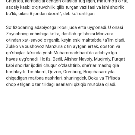
Chustda, kambagʻal dehqon oilasida tugʻilgan, maʼlumoti oʻrta,
asosiy kasbi oʻqituvchilik, qilib turgan vazifasi va ishi shoirlik
boʻlib, oilasi 8 jondan iborat”, deb koʻrsatilgan.
Soʻfizodaning adabiyotga ixlosi juda erta uygʻonadi. U onasi
Zaynabning xohishiga koʻra, dastlab qoʻshnisi Manzura
otindan xat-savod oʻrganib, keyin eski maktabda taʼlim oladi.
Zukko va xushovoz Manzura otin aytgan ertak, doston va
qoʻshiqlar taʼsirida yosh Muhammadsharifda adabiyotga
havas uygʻonadi. Hofiz, Bedil, Alisher Navoiy, Muqimiy, Furqat
kabi shoirlar ijodini chuqur oʻzlashtirib, sheʼrlar mashq qila
boshlaydi. Toshkent, Qozon, Orenburg, Boqchasaroyda
chiqadigan matbaa nashrlari, shuningdek, Boku va Tiflisda
chop etilgan ozar tilidagi asarlarni qiziqib mutolaa qiladi.