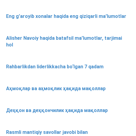
Eng g’aroyib xonalar haqida eng qiziqarli ma’lumotlar
Alisher Navoiy haqida batafsil ma’lumotlar, tarjimai
hol
Rahbarlikdan liderlikkacha bo‘lgan 7 qadam
Аҳмоқлар ва аҳмоқлик ҳақида мақоллар
Деҳқон ва деҳқончилик ҳақида мақоллар
Rasmli mantiqiy savollar javobi bilan