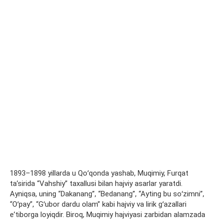
1893–1898 yillarda u Qoʻqonda yashab, Muqimiy, Furqat
taʼsirida “Vahshiy” taxallusi bilan hajviy asarlar yaratdi.
Ayniqsa, uning “Dakanang”, “Bedanang”, “Ayting bu soʻzimni”,
“Oʻpay”, “Gʻubor dardu olam” kabi hajviy va lirik gʻazallari
eʼtiborga loyiqdir. Biroq, Muqimiy hajviyasi zarbidan alamzada