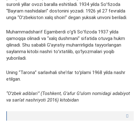
suronli yillar ovozi baralla eshitiladi. 1934 yilda Soʻfizoda
“Bayram nashidalari” dostonini yozadi. 1926 yil 27 fevralda
unga “Oʻzbekiston xalq shoiri” degan yuksak unvoni beriladi.
Muhammadsharif Egamberdi oʻgʻli Soʻfizoda 1937 yilda
qamoqqa olinadi va “xalq dushmani” sifatida otuvga hukm
qilinadi. Shu sababli Gʻayratiy muharrirligida tayyorlangan
saylanma kitobi nashri toʻxtatilib, qoʻlyozmalari yoqib
yuboriladi.
Uning “Tarona” sarlavhali sheʼrlar toʻplami 1968 yilda nashr
etilgan.
“Oʻzbek adiblari” (Toshkent, Gʻafur Gʻulom nomidagi adabiyot
va sanʼat nashriyoti 2016) kitobidan