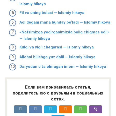
Islomiy hikoya
Fil va uning bolasi — Islomiy hikoya
Aql degani mana bunday bo‘ladi — Islomiy hikoya
«Nafsimizga yedirganimizda baliq chiqmas edi!»
— Islomiy hikoya
Kulgi va yig‘i chegarasi — Islomiy hikoya
Allohni bilishga yuz dalil — Islomiy hikoya
Daryodan o‘ta olmagan imom — Islomiy hikoya
Если вам понравилась статья,
поделитесь ею с друзьями в социальных
сетях.