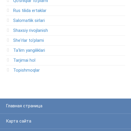
Qo'shiqlar to'plami
Rus tilida ertaklar
Salomatlik sirlari
Shaxsiy rivojlanish
She'rlar to'plami
Ta'lim yangiliklari
Tarjimai hol
Topishmoqlar
Главная страница
Карта сайта