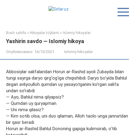
Перейти
к
контенту
Bosh sahifa
»
Hikoyalar to'plami
»
Islomiy hikoyalar
Yashirin savdo — Islomiy hikoya
Опубликовано:
16/10/2021
Islomiy hikoyalar
Abbosiylar xalifalaridan Horun ar-Rashid ayoli Zubayda bilan
tungi sayrga daryo qirg‘og‘iga chiqishibdi. Daryo bo‘yida Bahlul
degan avliyoulloh qumdan uy yasayotganini ko‘rgan xalifa
undan so‘rabdi:
— Ayo, Bahlul nima qilyapsiz?
— Qumdan uy quryapman.
— Uni nima qilasiz?
— Kim sotib olsa, uni duo qilaman, Alloh taolo unga jannatdan
bir qasr beradi.
Horun ar-Rashid Bahlul Dononing gapiga kulimsirab, o‘tib