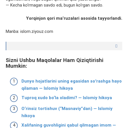
— Kecha ko‘rmagan savdo edi, bugun ko‘rgan savdo.
Yorqinjon qori ma’ruzalari asosida tayyorlandi.
Manba: islom.ziyouz.com
Sizni Ushbu Maqolalar Ham Qiziqtirishi
Mumkin:
Dunyo hojatlarini uning egasidan soʻrashga hayo
qilaman — Islomiy hikoya
Tuproq xudo bo‘la oladimi? — Islomiy hikoya
O‘rinsiz tortishuv (“Masnaviy”dan) — Islomiy
hikoya
Xalifaning guvohligini qabul qilmagan imom —