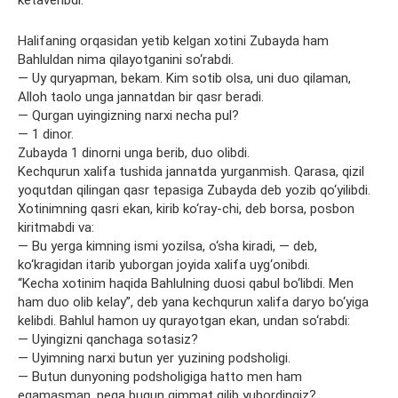
ketaveribdi.
Halifaning orqasidan yetib kelgan xotini Zubayda ham
Bahluldan nima qilayotganini so‘rabdi.
— Uy quryapman, bekam. Kim sotib olsa, uni duo qilaman,
Alloh taolo unga jannatdan bir qasr beradi.
— Qurgan uyingizning narxi necha pul?
— 1 dinor.
Zubayda 1 dinorni unga berib, duo olibdi.
Kechqurun xalifa tushida jannatda yurganmish. Qarasa, qizil
yoqutdan qilingan qasr tepasiga Zubayda deb yozib qo‘yilibdi.
Xotinimning qasri ekan, kirib ko‘ray-chi, deb borsa, posbon
kiritmabdi va:
— Bu yerga kimning ismi yozilsa, o‘sha kiradi, — deb,
ko‘kragidan itarib yuborgan joyida xalifa uyg‘onibdi.
“Kecha xotinim haqida Bahlulning duosi qabul bo‘libdi. Men
ham duo olib kelay”, deb yana kechqurun xalifa daryo bo‘yiga
kelibdi. Bahlul hamon uy qurayotgan ekan, undan so‘rabdi:
— Uyingizni qanchaga sotasiz?
— Uyimning narxi butun yer yuzining podsholigi.
— Butun dunyoning podsholigiga hatto men ham
egamasman, nega bugun qimmat qilib yubordingiz?