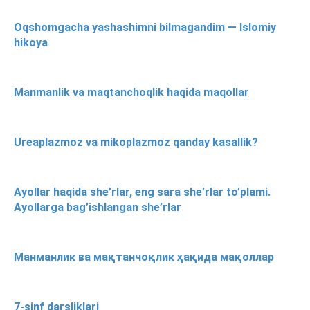
Oqshomgacha yashashimni bilmagandim — Islomiy
hikoya
Manmanlik va maqtanchoqlik haqida maqollar
Ureaplazmoz va mikoplazmoz qanday kasallik?
Ayollar haqida she’rlar, eng sara she’rlar to’plami.
Ayollarga bag’ishlangan she’rlar
Манманлик ва мақтанчоқлик ҳақида мақоллар
7-sinf darsliklari