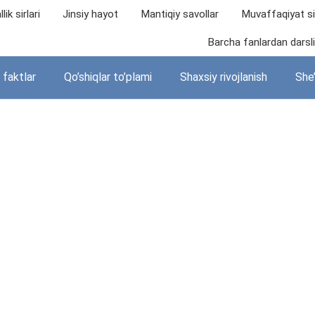
lik sirlari
Jinsiy hayot
Mantiqiy savollar
Muvaffaqiyat sir
Barcha fanlardan darslik
i faktlar
Qo’shiqlar to’plami
Shaxsiy rivojlanish
She’