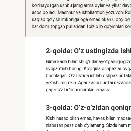
ko’rinayotgan ushbu jamg’arma oylar va yillar da
asos bo’ladi. Mashhur va ishbilarmon yozuvchi Rob
saqlab qo’yish imkoniga ega emas ekan u boy bo’lo
har doim topgan pullaridan foiz olib qo’yishlari ker
2-qoida: O’z ustingizda ish
Nima kasb bilan shug’ullanayotganligingizda
rivojlantirib boring. Ko’pgina oshpazlar ovq
boshlagan. O’z ustida ishlab oshpaz ustala
yetishi mumkin. Agar kasbi nuqtai nazarida
gap-so’z bo’lishi mumkin emass
3-qoida: O’z-o’zidan qoniq
Kishi hasad bilan emas, havas bilan maqsad
nisbatan past deb o’ylamang. Sizda ham mu