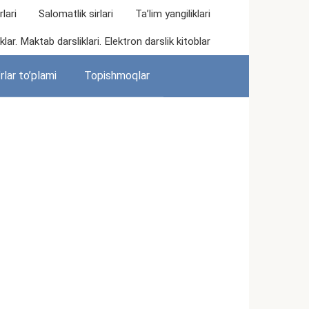
lari
Salomatlik sirlari
Ta’lim yangiliklari
lar. Maktab darsliklari. Elektron darslik kitoblar
rlar to’plami
Topishmoqlar