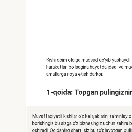
Kishi doim oldiga maqsad qo’yib yashaydi. As
harakatlari bo’lsagina hayotda ideal va mu
amallarga rioya etish darkor.
1-qoida: Topgan pulingiznin
Muvaffaqiyatli kishilar o’z kelajaklarini ta’minlay 
borishingiz bu sizga o’z biznesingiz uchun zahira b
oshiradi. Qoidaning sharti siz bu to’playotgan pul