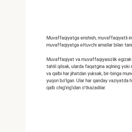
Muvaffaqiyatga erishish, muvaffaqiyatli in
muvaffaqiyatga eltuvchi amallar bilan tan
Muvaffaqiyat va muvaffaqiyasizlik egizak t
tahlil qilsak, ularda faqatgina aqlning yoki
va qalbi har jihatdan yuksak, bir-biriga m
yuqori bo’lgan. Ular har qanday vaziyatda h
qalb chig’irig’idan o’tkazadilar.