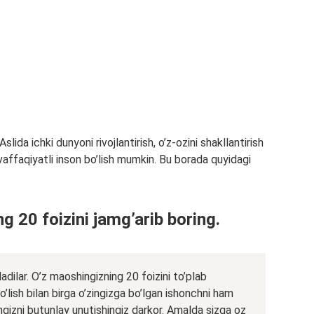
lida ichki dunyoni rivojlantirish, o’z-ozini shakllantirish
vaffaqiyatli inson bo’lish mumkin. Bu borada quyidagi
g 20 foizini jamg’arib boring.
oladilar. O’z maoshingizning 20 foizini to’plab
o’lish bilan birga o’zingizga bo’lgan ishonchni ham
ingizni butunlay unutishingiz darkor. Amalda sizga oz