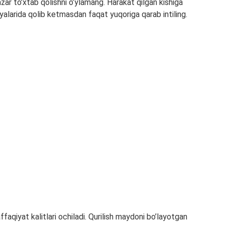
ar to’xtab qolishni o’ylamang. Harakat qilgan kishiga
alarida qolib ketmasdan faqat yuqoriga qarab intiling.
faqiyat kalitlari ochiladi. Qurilish maydoni bo’layotgan