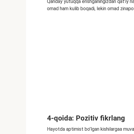
Qanday yutuqqa erishganingizdan qat’iy naz
omad ham kulib boqadi, lekin omad zinapoy
4-qoida: Pozitiv fikrlang
Hayotda aptimist bo’lgan kishilargaa muvaf