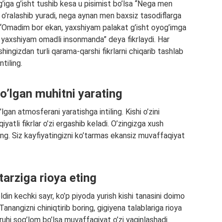
’iga g’isht tushib kesa u pisimist bo’lsa “Nega men
o’ralashib yuradi, nega aynan men baxsiz tasodiflarga
“Omadim bor ekan, yaxshiyam palakat g’isht oyog’imga
, yaxshiyam omadli insonmanda” deya fikrlaydi. Har
hingizdan turli qarama-qarshi fikrlarni chiqarib tashlab
tiling.
o’lgan muhitni yarating
gan atmosferani yaratishga intiling. Kishi o’zini
iyatli fikrlar o’zi ergashib keladi. O’zingizga xush
ring. Siz kayfiyatingizni ko’tarmas ekansiz muvaffaqiyat
arziga rioya eting
din kechki sayr, ko’p piyoda yurish kishi tanasini doimo
Tanangizni chiniqtirib boring, gigiyena talablariga rioya
 ruhi sog’lom bo’lsa muvaffaqiyat o’zi yaqinlashadi.