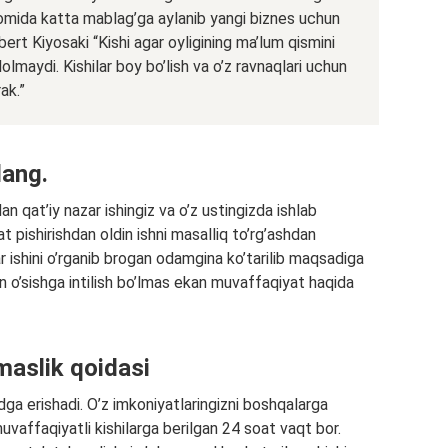
vomida katta mablag’ga aylanib yangi biznes uchun
ert Kiyosaki “Kishi agar oyligining ma’lum qismini
lmaydi. Kishilar boy bo’lish va o’z ravnaqlari uchun
ak.”
lang.
n qat’iy nazar ishingiz va o’z ustingizda ishlab
at pishirishdan oldin ishni masalliq to’rg’ashdan
r ishini o’rganib brogan odamgina ko’tarilib maqsadiga
n o’sishga intilish bo’lmas ekan muvaffaqiyat haqida
maslik qoidasi
ga erishadi. O’z imkoniyatlaringizni boshqalarga
vaffaqiyatli kishilarga berilgan 24 soat vaqt bor.