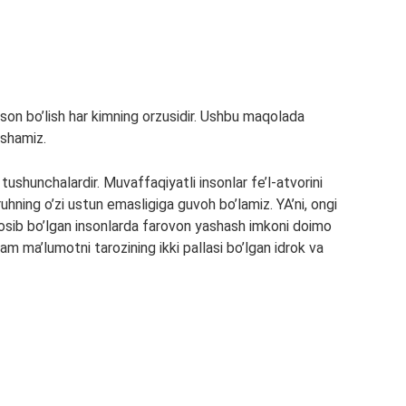
son bo’lish har kimning orzusidir. Ushbu maqolada
ishamiz.
ushunchalardir. Muvaffaqiyatli insonlar fe’l-atvorini
 ruhning o’zi ustun emasligiga guvoh bo’lamiz. YA’ni, ongi
unosib bo’lgan insonlarda farovon yashash imkoni doimo
am ma’lumotni tarozining ikki pallasi bo’lgan idrok va