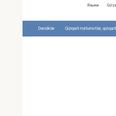
Перейти
Языки
Go’zal
к
контенту
Darsliklar
Qiziqarli ma’lumotlar, qiziqarl