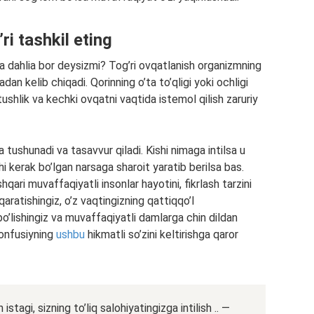
ri tashkil eting
 dahlia bor deysizmi? Tog’ri ovqatlanish organizmning
adan kelib chiqadi. Qorinning o’ta to’qligi yoki ochligi
tushlik va kechki ovqatni vaqtida istemol qilish zaruriy
tushunadi va tasavvur qiladi. Kishi nimaga intilsa u
hi kerak bo’lgan narsaga sharoit yaratib berilsa bas.
ari muvaffaqiyatli insonlar hayotini, fikrlash tarzini
 qaratishingiz, o’z vaqtingizning qattiqqo’l
bo’lishingiz va muvaffaqiyatli damlarga chin dildan
 Konfusiyning
ushbu
hikmatli so’zini keltirishga qaror
stagi, sizning to’liq salohiyatingizga intilish .. —