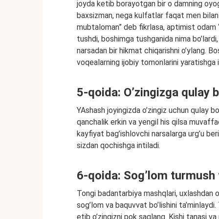
joyda ketib borayotgan bir o damning oyog
baxsizman, nega kulfatlar faqat men bilan 
mubtaloman” deb fikrlasa, aptimist odam 
tushdi, boshimga tushganida nima bo’lardi
narsadan bir hikmat chiqarishni o’ylang. Bos
voqealarning ijobiy tomonlarini yaratishga in
5-qoida: O’zingizga qulay b
YAshash joyingizda o’zingiz uchun qulay bo’l
qanchalik erkin va yengil his qilsa muvaffaq
kayfiyat bag’ishlovchi narsalarga urg’u be
sizdan qochishga intiladi.
6-qoida: Sog’lom turmush t
Tongi badantarbiya mashqlari, uxlashdan ol
sog’lom va baquvvat bo’lishini ta’minlaydi. 
etib o’zingizni pok saqlang. Kishi tanasi va