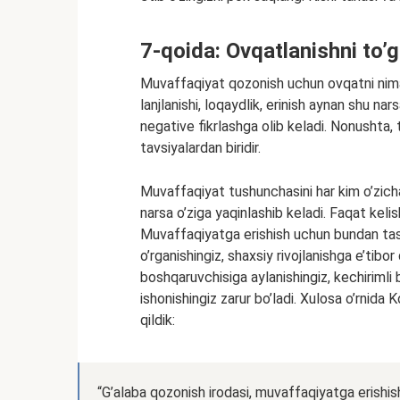
7-qoida: Ovqatlanishni to’g’
Muvaffaqiyat qozonish uchun ovqatni nima
lanjlanishi, loqaydlik, erinish aynan shu nars
negative fikrlashga olib keladi. Nonushta, 
tavsiyalardan biridir.
Muvaffaqiyat tushunchasini har kim o’zicha 
narsa o’ziga yaqinlashib keladi. Faqat kelis
Muvaffaqiyatga erishish uchun bundan tashq
o’rganishingiz, shaxsiy rivojlanishga e’tibor
boshqaruvchisiga aylanishingiz, kechirimli 
ishonishingiz zarur bo’ladi. Xulosa o’rnida
qildik:
“G’alaba qozonish irodasi, muvaffaqiyatga erishish i