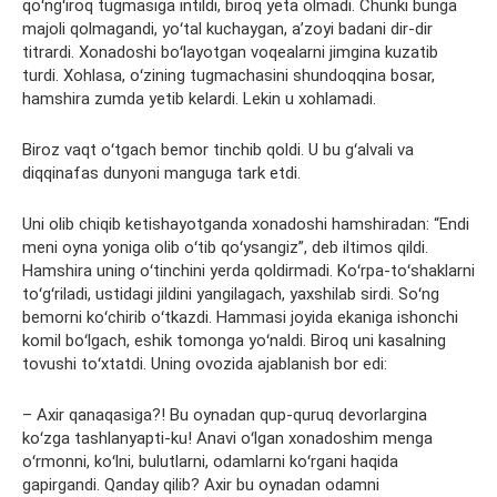
qoʻngʻiroq tugmasiga intildi, biroq yeta olmadi. Chunki bunga
majoli qolmagandi, yoʻtal kuchaygan, aʼzoyi badani dir-dir
titrardi. Xonadoshi boʻlayotgan voqealarni jimgina kuzatib
turdi. Xohlasa, oʻzining tugmachasini shundoqqina bosar,
hamshira zumda yetib kelardi. Lekin u xohlamadi.
Biroz vaqt oʻtgach bemor tinchib qoldi. U bu gʻalvali va
diqqinafas dunyoni manguga tark etdi.
Uni olib chiqib ketishayotganda xonadoshi hamshiradan: “Endi
meni oyna yoniga olib oʻtib qoʻysangiz”, deb iltimos qildi.
Hamshira uning oʻtinchini yerda qoldirmadi. Koʻrpa-toʻshaklarni
toʻgʻriladi, ustidagi jildini yangilagach, yaxshilab sirdi. Soʻng
bemorni koʻchirib oʻtkazdi. Hammasi joyida ekaniga ishonchi
komil boʻlgach, eshik tomonga yoʻnaldi. Biroq uni kasalning
tovushi toʻxtatdi. Uning ovozida ajablanish bor edi:
– Axir qanaqasiga?! Bu oynadan qup-quruq devorlargina
koʻzga tashlanyapti-ku! Anavi oʻlgan xonadoshim menga
oʻrmonni, koʻlni, bulutlarni, odamlarni koʻrgani haqida
gapirgandi. Qanday qilib? Axir bu oynadan odamni