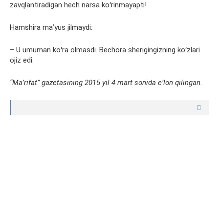
zavqlantiradigan hech narsa koʻrinmayapti!
Hamshira maʼyus jilmaydi:
– U umuman koʻra olmasdi. Bechora sherigingizning koʻzlari
ojiz edi.
“
Ma’rifat” gazetasining 2015 yil
4 mart sonida eʼlon qilingan.