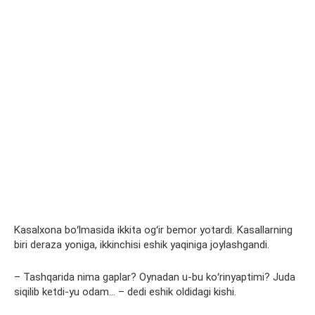
Kasalxona boʻlmasida ikkita ogʻir bemor yotardi. Kasallarning
biri deraza yoniga, ikkinchisi eshik yaqiniga joylashgandi.
– Tashqarida nima gaplar? Oynadan u-bu koʻrinyaptimi? Juda
siqilib ketdi-yu odam… – dedi eshik oldidagi kishi.