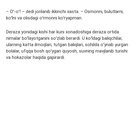
– Oʻ-oʻ! – dedi jonlanib ikkinchi xasta. – Osmonni, bulutlarni,
koʻlni va olisdagi oʻrmonni koʻryapman.
Deraza yonidagi kishi har kuni xonadoshiga deraza ortida
nimalar boʻlayotganini soʻzlab berardi. U koʻldagi baliqchilar,
ularning katta ilmoqlari, tutgan baliqlari, sohilda oʻynab yurgan
bolalar, ufqqa bosh qoʻygan quyosh, suvning mavjlanib turishi
va hokazolar haqida gapirardi.