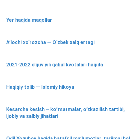
Yer haqida maqollar
A’lochi xo‘rozcha — O‘zbek xalq ertagi
2021-2022 o’quv yili qabul kvotalari haqida
Haqiqiy tolib — Islomiy hikoya
Kesarcha kesish – koʻrsatmalar, oʻtkazilish tartibi,
ijobiy va salbiy jihatlari
Odil Yoqubov haqida batafsil ma’lumotlar, tarjimai hol