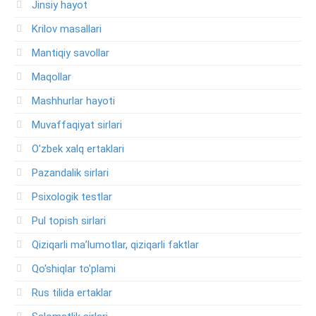
Jinsiy hayot
Krilov masallari
Mantiqiy savollar
Maqollar
Mashhurlar hayoti
Muvaffaqiyat sirlari
O'zbek xalq ertaklari
Pazandalik sirlari
Psixologik testlar
Pul topish sirlari
Qiziqarli ma’lumotlar, qiziqarli faktlar
Qo'shiqlar to'plami
Rus tilida ertaklar