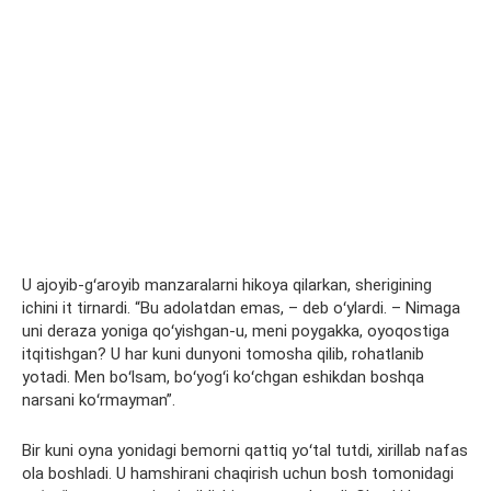
U ajoyib-gʻaroyib manzaralarni hikoya qilarkan, sherigining
ichini it tirnardi. “Bu adolatdan emas, – deb oʻylardi. – Nimaga
uni deraza yoniga qoʻyishgan-u, meni poygakka, oyoqostiga
itqitishgan? U har kuni dunyoni tomosha qilib, rohatlanib
yotadi. Men boʻlsam, boʻyogʻi koʻchgan eshikdan boshqa
narsani koʻrmayman”.
Bir kuni oyna yonidagi bemorni qattiq yoʻtal tutdi, xirillab nafas
ola boshladi. U hamshirani chaqirish uchun bosh tomonidagi