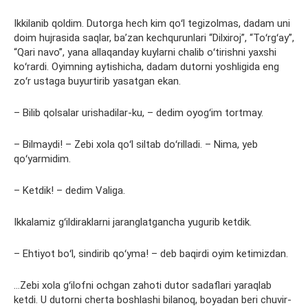
Ikkilanib qoldim. Dutorga hech kim qoʻl tegizolmas, dadam uni
doim hujrasida saqlar, baʼzan kechqurunlari “Dilxiroj”, “Toʻrgʻay”,
“Qari navo”, yana allaqanday kuylarni chalib oʻtirishni yaxshi
koʻrardi. Oyimning aytishicha, dadam dutorni yoshligida eng
zoʻr ustaga buyurtirib yasatgan ekan.
– Bilib qolsalar urishadilar-ku, – dedim oyogʻim tortmay.
– Bilmaydi! – Zebi xola qoʻl siltab doʻrilladi. – Nima, yeb
qoʻyarmidim.
– Ketdik! – dedim Valiga.
Ikkalamiz gʻildiraklarni jaranglatgancha yugurib ketdik.
– Ehtiyot boʻl, sindirib qoʻyma! – deb baqirdi oyim ketimizdan.
…Zebi xola gʻilofni ochgan zahoti dutor sadaflari yaraqlab
ketdi. U dutorni cherta boshlashi bilanoq, boyadan beri chuvir-