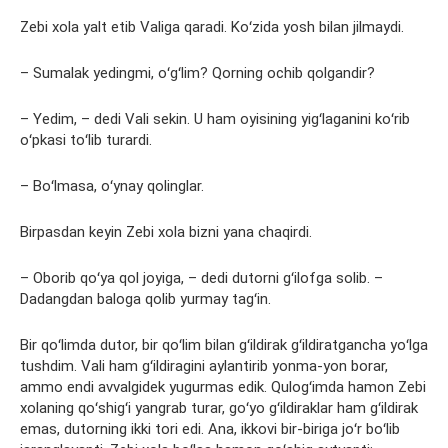
Zebi xola yalt etib Valiga qaradi. Koʻzida yosh bilan jilmaydi.
– Sumalak yedingmi, oʻgʻlim? Qorning ochib qolgandir?
– Yedim, – dedi Vali sekin. U ham oyisining yigʻlaganini koʻrib
oʻpkasi toʻlib turardi.
– Boʻlmasa, oʻynay qolinglar.
Birpasdan keyin Zebi xola bizni yana chaqirdi.
– Oborib qoʻya qol joyiga, – dedi dutorni gʻilofga solib. –
Dadangdan baloga qolib yurmay tagʻin.
Bir qoʻlimda dutor, bir qoʻlim bilan gʻildirak gʻildiratgancha yoʻlga
tushdim. Vali ham gʻildiragini aylantirib yonma-yon borar,
ammo endi avvalgidek yugurmas edik. Qulogʻimda hamon Zebi
xolaning qoʻshigʻi yangrab turar, goʻyo gʻildiraklar ham gʻildirak
emas, dutorning ikki tori edi. Ana, ikkovi bir-biriga joʻr boʻlib