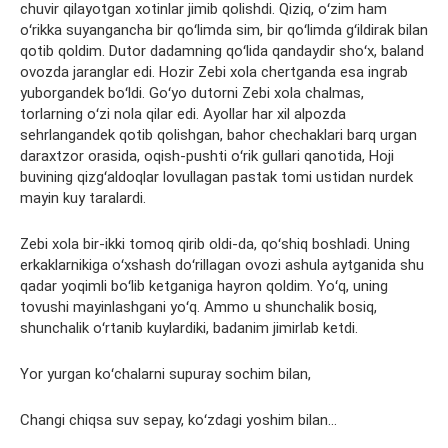
chuvir qilayotgan xotinlar jimib qolishdi. Qiziq, oʻzim ham
oʻrikka suyangancha bir qoʻlimda sim, bir qoʻlimda gʻildirak bilan
qotib qoldim. Dutor dadamning qoʻlida qandaydir shoʻx, baland
ovozda jaranglar edi. Hozir Zebi xola chertganda esa ingrab
yuborgandek boʻldi. Goʻyo dutorni Zebi xola chalmas,
torlarning oʻzi nola qilar edi. Ayollar har xil alpozda
sehrlangandek qotib qolishgan, bahor chechaklari barq urgan
daraxtzor orasida, oqish-pushti oʻrik gullari qanotida, Hoji
buvining qizgʻaldoqlar lovullagan pastak tomi ustidan nurdek
mayin kuy taralardi.
Zebi xola bir-ikki tomoq qirib oldi-da, qoʻshiq boshladi. Uning
erkaklarnikiga oʻxshash doʻrillagan ovozi ashula aytganida shu
qadar yoqimli boʻlib ketganiga hayron qoldim. Yoʻq, uning
tovushi mayinlashgani yoʻq. Ammo u shunchalik bosiq,
shunchalik oʻrtanib kuylardiki, badanim jimirlab ketdi.
Yor yurgan koʻchalarni supuray sochim bilan,
Changi chiqsa suv sepay, koʻzdagi yoshim bilan…