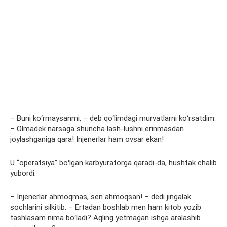
– Buni koʻrmaysanmi, – deb qoʻlimdagi murvatlarni koʻrsatdim.
– Olmadek narsaga shuncha lash-lushni erinmasdan
joylashganiga qara! Injenerlar ham ovsar ekan!
U “operatsiya” boʻlgan karbyuratorga qaradi-da, hushtak chalib
yubordi.
– Injenerlar ahmoqmas, sen ahmoqsan! – dedi jingalak
sochlarini silkitib. – Ertadan boshlab men ham kitob yozib
tashlasam nima boʻladi? Aqling yetmagan ishga aralashib