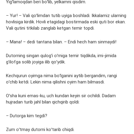
Yigʻlamoqdan beri boʻlib, yelkamni qisdim.
– Yur! – Vali qoʻlimdan tutib uyiga boshladi. Ikkalamiz ularning
hovlisiga kirdik. Hovli etagidagi bostirmada eski quti bor ekan.
Vali qutini titkilab zanglab ketgan temir topdi.
– Mana! – dedi tantana bilan. – Endi hech ham sinmaydi!
Dutorning singan qulogʻi oʻrniga temir tiqdikda, imi-jimida
gʻilofga solib joyiga ilib qoʻydik.
Kechqurun oyimga nima boʻlganini aytib bergandim, rangi
oʻchib ketdi. Lekin nima qilishni oyim ham bilmasdi.
Oʻsha kuni emas-ku, uch kundan keyin sir ochildi. Dadam
hujradan turib jahl bilan qichqirib qoldi:
– Dutorga kim tegdi?
Zum oʻtmay dutorni koʻtarib chiqdi.