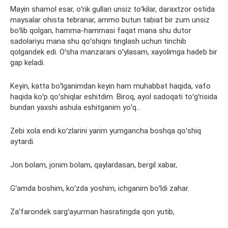
Mayin shamol esar, oʻrik gullari unsiz toʻkilar, daraxtzor ostida
maysalar ohista tebranar, ammo butun tabiat bir zum unsiz
boʻlib qolgan, hamma-hammasi faqat mana shu dutor
sadolariyu mana shu qoʻshiqni tinglash uchun tinchib
qolgandek edi. Oʻsha manzarani oʻylasam, xayolimga hadeb bir
gap keladi.
Keyin, katta boʻlganimdan keyin ham muhabbat haqida, vafo
haqida koʻp qoʻshiqlar eshitdim. Biroq, ayol sadoqati toʻgʻrisida
bundan yaxshi ashula eshitganim yoʻq…
Zebi xola endi koʻzlarini yarim yumgancha boshqa qoʻshiq
aytardi.
Jon bolam, jonim bolam, qaylardasan, bergil xabar,
Gʻamda boshim, koʻzda yoshim, ichganim boʻldi zahar.
Zaʼfarondek sargʻayurman hasratingda qon yutib,