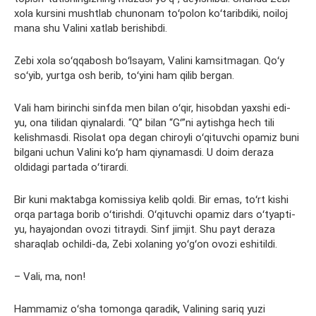
xola kursini mushtlab chunonam toʻpolon koʻtaribdiki, noiloj
mana shu Valini xatlab berishibdi.
Zebi xola soʻqqabosh boʻlsayam, Valini kamsitmagan. Qoʻy
soʻyib, yurtga osh berib, toʻyini ham qilib bergan.
Vali ham birinchi sinfda men bilan oʻqir, hisobdan yaxshi edi-
yu, ona tilidan qiynalardi. “Q” bilan “Gʻ”ni aytishga hech tili
kelishmasdi. Risolat opa degan chiroyli oʻqituvchi opamiz buni
bilgani uchun Valini koʻp ham qiynamasdi. U doim deraza
oldidagi partada oʻtirardi.
Bir kuni maktabga komissiya kelib qoldi. Bir emas, toʻrt kishi
orqa partaga borib oʻtirishdi. Oʻqituvchi opamiz dars oʻtyapti-
yu, hayajondan ovozi titraydi. Sinf jimjit. Shu payt deraza
sharaqlab ochildi-da, Zebi xolaning yoʻgʻon ovozi eshitildi.
– Vali, ma, non!
Hammamiz oʻsha tomonga qaradik, Valining sariq yuzi