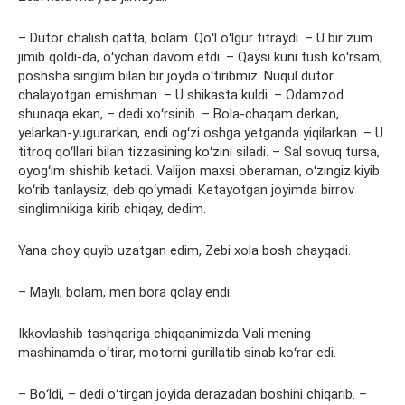
– Dutor chalish qatta, bolam. Qoʻl oʻlgur titraydi. – U bir zum
jimib qoldi-da, oʻychan davom etdi. – Qaysi kuni tush koʻrsam,
poshsha singlim bilan bir joyda oʻtiribmiz. Nuqul dutor
chalayotgan emishman. – U shikasta kuldi. – Odamzod
shunaqa ekan, – dedi xoʻrsinib. – Bola-chaqam derkan,
yelarkan-yugurarkan, endi ogʻzi oshga yetganda yiqilarkan. – U
titroq qoʻllari bilan tizzasining koʻzini siladi. – Sal sovuq tursa,
oyogʻim shishib ketadi. Valijon maxsi oberaman, oʻzingiz kiyib
koʻrib tanlaysiz, deb qoʻymadi. Ketayotgan joyimda birrov
singlimnikiga kirib chiqay, dedim.
Yana choy quyib uzatgan edim, Zebi xola bosh chayqadi.
– Mayli, bolam, men bora qolay endi.
Ikkovlashib tashqariga chiqqanimizda Vali mening
mashinamda oʻtirar, motorni gurillatib sinab koʻrar edi.
– Boʻldi, – dedi oʻtirgan joyida derazadan boshini chiqarib. –