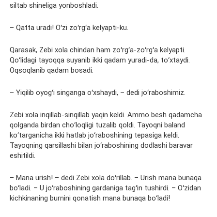
siltab shineliga yonboshladi.
– Qatta uradi! Oʻzi zoʻrgʻa kelyapti-ku.
Qarasak, Zebi xola chindan ham zoʻrgʻa-zoʻrgʻa kelyapti.
Qoʻlidagi tayoqqa suyanib ikki qadam yuradi-da, toʻxtaydi.
Oqsoqlanib qadam bosadi.
– Yiqilib oyogʻi singanga oʻxshaydi, – dedi joʻraboshimiz.
Zebi xola inqillab-sinqillab yaqin keldi. Ammo besh qadamcha
qolganda birdan choʻloqligi tuzalib qoldi. Tayoqni baland
koʻtarganicha ikki hatlab joʻraboshining tepasiga keldi.
Tayoqning qarsillashi bilan joʻraboshining dodlashi baravar
eshitildi.
– Mana urish! – dedi Zebi xola doʻrillab. – Urish mana bunaqa
boʻladi. – U joʻraboshining gardaniga tagʻin tushirdi. – Oʻzidan
kichkinaning burnini qonatish mana bunaqa boʻladi!