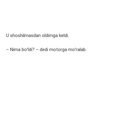
U shoshilmasdan oldimga keldi.
– Nima boʻldi? – dedi motorga moʻralab.