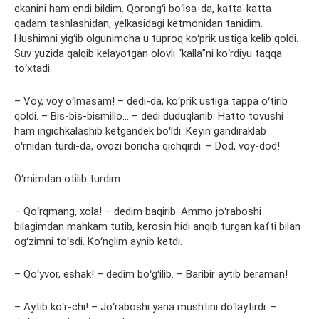
ekanini ham endi bildim. Qorongʻi boʻlsa-da, katta-katta
qadam tashlashidan, yelkasidagi ketmonidan tanidim.
Hushimni yigʻib olgunimcha u tuproq koʻprik ustiga kelib qoldi.
Suv yuzida qalqib kelayotgan olovli “kalla”ni koʻrdiyu taqqa
toʻxtadi.
– Voy, voy oʻlmasam! – dedi-da, koʻprik ustiga tappa oʻtirib
qoldi. – Bis-bis-bismillo… – dedi duduqlanib. Hatto tovushi
ham ingichkalashib ketgandek boʻldi. Keyin gandiraklab
oʻrnidan turdi-da, ovozi boricha qichqirdi. – Dod, voy-dod!
Oʻrnimdan otilib turdim.
– Qoʻrqmang, xola! – dedim baqirib. Ammo joʻraboshi
bilagimdan mahkam tutib, kerosin hidi anqib turgan kafti bilan
ogʻzimni toʻsdi. Koʻnglim aynib ketdi.
– Qoʻyvor, eshak! – dedim boʻgʻilib. – Baribir aytib beraman!
– Aytib koʻr-chi! – Joʻraboshi yana mushtini doʻlaytirdi. –