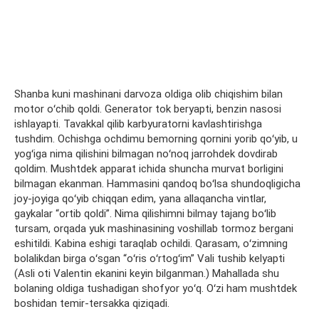
Shanba kuni mashinani darvoza oldiga olib chiqishim bilan
motor oʻchib qoldi. Generator tok beryapti, benzin nasosi
ishlayapti. Tavakkal qilib karbyuratorni kavlashtirishga
tushdim. Ochishga ochdimu bemorning qornini yorib qoʻyib, u
yogʻiga nima qilishini bilmagan noʻnoq jarrohdek dovdirab
qoldim. Mushtdek apparat ichida shuncha murvat borligini
bilmagan ekanman. Hammasini qandoq boʻlsa shundoqligicha
joy-joyiga qoʻyib chiqqan edim, yana allaqancha vintlar,
gaykalar “ortib qoldi”. Nima qilishimni bilmay tajang boʻlib
tursam, orqada yuk mashinasining voshillab tormoz bergani
eshitildi. Kabina eshigi taraqlab ochildi. Qarasam, oʻzimning
bolalikdan birga oʻsgan “oʻris oʻrtogʻim” Vali tushib kelyapti
(Asli oti Valentin ekanini keyin bilganman.) Mahallada shu
bolaning oldiga tushadigan shofyor yoʻq. Oʻzi ham mushtdek
boshidan temir-tersakka qiziqadi.