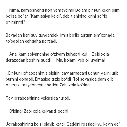
– Nima, kamissiyang non yemaydimi! Bolam bir kun kech olim
boʻlsa boʻlar. “Kamissiya keldi”, deb tishining kirini soʻrib
oʻtirsinmi?
Boyadan beri suv quygandek jimjit boʻlib turgan sinfxonada
toʻsatdan qahqaha portladi.
– Ana, kamissiyangning oʻziyam kulyapti-ku! – Zebi xola
derazadan boshini suqdi. – Ma, bolam, yeb ol, uyalma!
…Bir kuni joʻraboshimiz sigirini qaytarmagani uchun Valini urib
burnini qonatdi. Ertasiga qiziq boʻldi. Tol soyasida dam olib
oʻtirsak, maydoncha chetida Zebi xola koʻrindi.
Toy joʻraboshining yelkasiga turtdi.
– Oʻlding! Zebi xola kelyapti, qoch!
Joʻraboshining koʻzi olayib ketdi. Qaddini rostladi-yu, keyin qoʻl