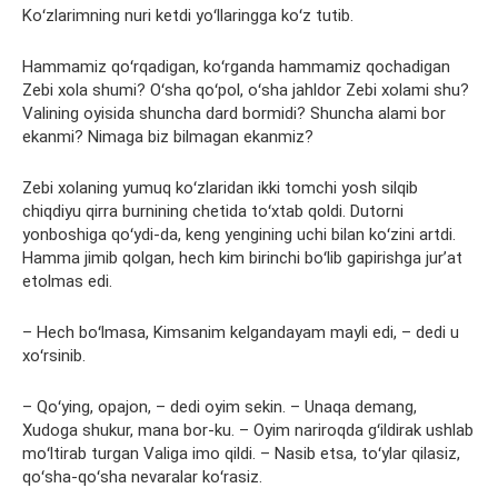
Koʻzlarimning nuri ketdi yoʻllaringga koʻz tutib.
Hammamiz qoʻrqadigan, koʻrganda hammamiz qochadigan
Zebi xola shumi? Oʻsha qoʻpol, oʻsha jahldor Zebi xolami shu?
Valining oyisida shuncha dard bormidi? Shuncha alami bor
ekanmi? Nimaga biz bilmagan ekanmiz?
Zebi xolaning yumuq koʻzlaridan ikki tomchi yosh silqib
chiqdiyu qirra burnining chetida toʻxtab qoldi. Dutorni
yonboshiga qoʻydi-da, keng yengining uchi bilan koʻzini artdi.
Hamma jimib qolgan, hech kim birinchi boʻlib gapirishga jurʼat
etolmas edi.
– Hech boʻlmasa, Kimsanim kelgandayam mayli edi, – dedi u
xoʻrsinib.
– Qoʻying, opajon, – dedi oyim sekin. – Unaqa demang,
Xudoga shukur, mana bor-ku. – Oyim nariroqda gʻildirak ushlab
moʻltirab turgan Valiga imo qildi. – Nasib etsa, toʻylar qilasiz,
qoʻsha-qoʻsha nevaralar koʻrasiz.