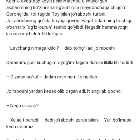
Kechki ovqatdan keyin bekinmachoq oʻynayotgan
akalarimning koʻzini shamgʻalat qilib maydonchaga chiqdim.
Qorongʻida, tol tagida Toy bilan joʻraboshi turibdi.
Joʻraboshining qoʻlida boyagi qovoq. Faqat odamning boshiga
oʻxshatib “ogʻiz-burun” teshib qoʻyibdi. Negadir hammayoqni
lampamoy hidi tutib ketgan…
– Laychang nimaga keldi? – deb toʻngʻilladi joʻraboshi.
Qarasam, gurji kuchugim oyogʻim tagida dumini likillatib turibdi.
– Oʻzidan soʻra! – dedim men ham toʻngʻillab.
Joʻraboshi yerdan kesak olib otgan edi, it angillab qochdi.
– Nega urasan?
– Xalaqit beradi! – dedi joʻraboshi zarda bilan. – Yur, boʻlmasa
kech qolamiz.