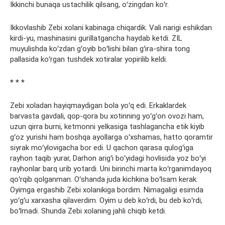
Ikkinchi bunaqa ustachilik qilsang, oʻzingdan koʻr.
Ikkovlashib Zebi xolani kabinaga chiqardik. Vali narigi eshikdan
kirdi-yu, mashinasini gurillatgancha haydab ketdi. ZIL
muyulishda koʻzdan gʻoyib boʻlishi bilan gʻira-shira tong
pallasida koʻrgan tushdek xotiralar yopirilib keldi.
* * *
Zebi xoladan hayiqmaydigan bola yoʻq edi. Erkaklardek
barvasta gavdali, qop-qora bu xotinning yoʻgʻon ovozi ham,
uzun qirra burni, ketmonni yelkasiga tashlagancha etik kiyib
gʻoz yurishi ham boshqa ayollarga oʻxshamas, hatto qoramtir
siyrak moʻylovigacha bor edi. U qachon qarasa qulogʻiga
rayhon taqib yurar, Darhon arigʻi boʻyidagi hovlisida yoz boʻyi
rayhonlar barq urib yotardi. Uni birinchi marta koʻrganimdayoq
qoʻrqib qolganman. Oʻshanda juda kichkina boʻlsam kerak.
Oyimga ergashib Zebi xolanikiga bordim. Nimagaligi esimda
yoʻgʻu xarxasha qilaverdim. Oyim u deb koʻrdi, bu deb koʻrdi,
boʻlmadi. Shunda Zebi xolaning jahli chiqib ketdi.