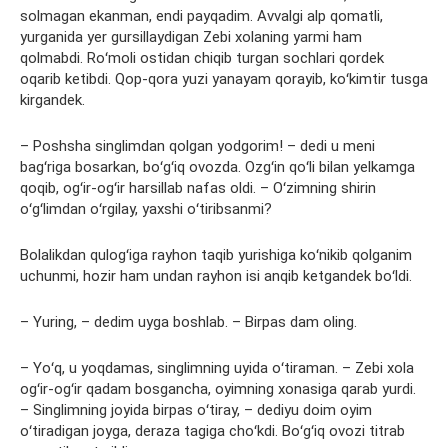
solmagan ekanman, endi payqadim. Avvalgi alp qomatli,
yurganida yer gursillaydigan Zebi xolaning yarmi ham
qolmabdi. Roʻmoli ostidan chiqib turgan sochlari qordek
oqarib ketibdi. Qop-qora yuzi yanayam qorayib, koʻkimtir tusga
kirgandek.
– Poshsha singlimdan qolgan yodgorim! – dedi u meni
bagʻriga bosarkan, boʻgʻiq ovozda. Ozgʻin qoʻli bilan yelkamga
qoqib, ogʻir-ogʻir harsillab nafas oldi. – Oʻzimning shirin
oʻgʻlimdan oʻrgilay, yaxshi oʻtiribsanmi?
Bolalikdan qulogʻiga rayhon taqib yurishiga koʻnikib qolganim
uchunmi, hozir ham undan rayhon isi anqib ketgandek boʻldi.
– Yuring, – dedim uyga boshlab. – Birpas dam oling.
– Yoʻq, u yoqdamas, singlimning uyida oʻtiraman. – Zebi xola
ogʻir-ogʻir qadam bosgancha, oyimning xonasiga qarab yurdi.
– Singlimning joyida birpas oʻtiray, – dediyu doim oyim
oʻtiradigan joyga, deraza tagiga choʻkdi. Boʻgʻiq ovozi titrab