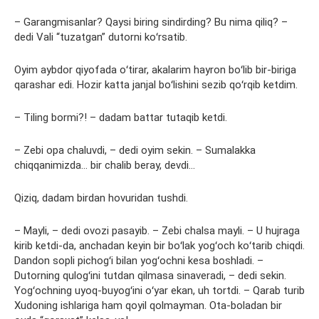
– Garangmisanlar? Qaysi biring sindirding? Bu nima qiliq? –
dedi Vali “tuzatgan” dutorni koʻrsatib.
Oyim aybdor qiyofada oʻtirar, akalarim hayron boʻlib bir-biriga
qarashar edi. Hozir katta janjal boʻlishini sezib qoʻrqib ketdim.
– Tiling bormi?! – dadam battar tutaqib ketdi.
– Zebi opa chaluvdi, – dedi oyim sekin. – Sumalakka
chiqqanimizda… bir chalib beray, devdi…
Qiziq, dadam birdan hovuridan tushdi.
– Mayli, – dedi ovozi pasayib. – Zebi chalsa mayli. – U hujraga
kirib ketdi-da, anchadan keyin bir boʻlak yogʻoch koʻtarib chiqdi.
Dandon sopli pichogʻi bilan yogʻochni kesa boshladi. –
Dutorning qulogʻini tutdan qilmasa sinaveradi, – dedi sekin.
Yogʻochning uyoq-buyogʻini oʻyar ekan, uh tortdi. – Qarab turib
Xudoning ishlariga ham qoyil qolmayman. Ota-boladan bir