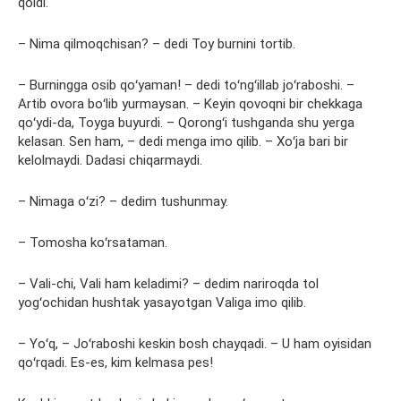
qoldi.
– Nima qilmoqchisan? – dedi Toy burnini tortib.
– Burningga osib qoʻyaman! – dedi toʻngʻillab joʻraboshi. –
Artib ovora boʻlib yurmaysan. – Keyin qovoqni bir chekkaga
qoʻydi-da, Toyga buyurdi. – Qorongʻi tushganda shu yerga
kelasan. Sen ham, – dedi menga imo qilib. – Xoʻja bari bir
kelolmaydi. Dadasi chiqarmaydi.
– Nimaga oʻzi? – dedim tushunmay.
– Tomosha koʻrsataman.
– Vali-chi, Vali ham keladimi? – dedim nariroqda tol
yogʻochidan hushtak yasayotgan Valiga imo qilib.
– Yoʻq, – Joʻraboshi keskin bosh chayqadi. – U ham oyisidan
qoʻrqadi. Es-es, kim kelmasa pes!