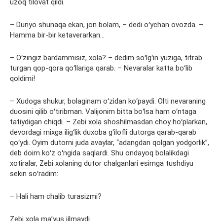
uzoq tilovat qildi.
– Dunyo shunaqa ekan, jon bolam, – dedi oʻychan ovozda. –
Hamma bir-bir ketaverarkan…
– Oʻzingiz bardammisiz, xola? – dedim soʻlgʻin yuziga, titrab
turgan qop-qora qoʻllariga qarab. – Nevaralar katta boʻlib
qoldimi!
– Xudoga shukur, bolaginam oʻzidan koʻpaydi. Olti nevaraning
duosini qilib oʻtiribman. Valijonim bitta boʻlsa ham oʻntaga
tatiydigan chiqdi. – Zebi xola shoshilmasdan choy hoʻplarkan,
devordagi mixga iligʻlik duxoba gʻilofli dutorga qarab-qarab
qoʻydi. Oyim dutorni juda avaylar, “adangdan qolgan yodgorlik”,
deb doim koʻz oʻngida saqlardi. Shu ondayoq bolalikdagi
xotiralar, Zebi xolaning dutor chalganlari esimga tushdiyu
sekin soʻradim:
– Hali ham chalib turasizmi?
Zebi xola maʼyus jilmaydi.