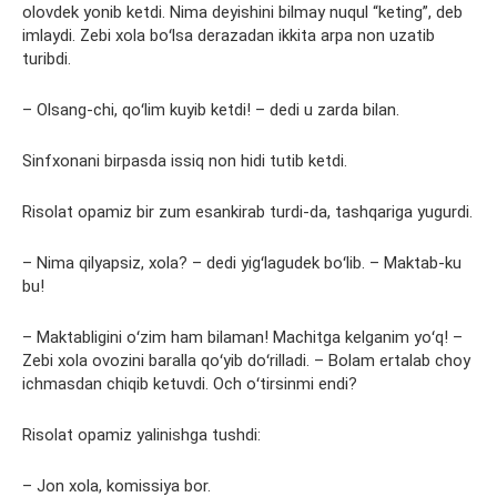
olovdek yonib ketdi. Nima deyishini bilmay nuqul “keting”, deb
imlaydi. Zebi xola boʻlsa derazadan ikkita arpa non uzatib
turibdi.
– Olsang-chi, qoʻlim kuyib ketdi! – dedi u zarda bilan.
Sinfxonani birpasda issiq non hidi tutib ketdi.
Risolat opamiz bir zum esankirab turdi-da, tashqariga yugurdi.
– Nima qilyapsiz, xola? – dedi yigʻlagudek boʻlib. – Maktab-ku
bu!
– Maktabligini oʻzim ham bilaman! Machitga kelganim yoʻq! –
Zebi xola ovozini baralla qoʻyib doʻrilladi. – Bolam ertalab choy
ichmasdan chiqib ketuvdi. Och oʻtirsinmi endi?
Risolat opamiz yalinishga tushdi:
– Jon xola, komissiya bor.