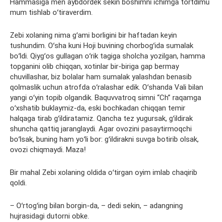
Hammasiga men aybdordek sekin boshimni ichimga tortdimu
mum tishlab oʻtiraverdim.
Zebi xolaning nima gʻami borligini bir haftadan keyin
tushundim. Oʻsha kuni Hoji buvining chorbogʻida sumalak
boʻldi. Qiygʻos gullagan oʻrik tagiga sholcha yozilgan, hamma
topganini olib chiqqan, xotinlar bir-biriga gap bermay
chuvillashar, biz bolalar ham sumalak yalashdan benasib
qolmaslik uchun atrofda oʻralashar edik. Oʻshanda Vali bilan
yangi oʻyin topib olgandik. Baquvvatroq simni “Ch” raqamga
oʻxshatib buklaymiz-da, eski bochkadan chiqqan temir
halqaga tirab gʻildiratamiz. Qancha tez yugursak, gʻildirak
shuncha qattiq jaranglaydi. Agar ovozini pasaytirmoqchi
boʻlsak, buning ham yoʻli bor: gʻildirakni suvga botirib olsak,
ovozi chiqmaydi. Maza!
Bir mahal Zebi xolaning oldida oʻtirgan oyim imlab chaqirib
qoldi.
– Oʻrtogʻing bilan borgin-da, – dedi sekin, – adangning
hujrasidagi dutorni obke.