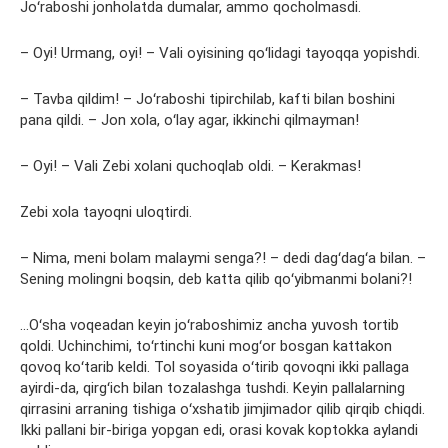
Joʻraboshi jonholatda dumalar, ammo qocholmasdi.
– Oyi! Urmang, oyi! – Vali oyisining qoʻlidagi tayoqqa yopishdi.
– Tavba qildim! – Joʻraboshi tipirchilab, kafti bilan boshini
pana qildi. – Jon xola, oʻlay agar, ikkinchi qilmayman!
– Oyi! – Vali Zebi xolani quchoqlab oldi. – Kerakmas!
Zebi xola tayoqni uloqtirdi.
– Nima, meni bolam malaymi senga?! – dedi dagʻdagʻa bilan. –
Sening molingni boqsin, deb katta qilib qoʻyibmanmi bolani?!
…Oʻsha voqeadan keyin joʻraboshimiz ancha yuvosh tortib
qoldi. Uchinchimi, toʻrtinchi kuni mogʻor bosgan kattakon
qovoq koʻtarib keldi. Tol soyasida oʻtirib qovoqni ikki pallaga
ayirdi-da, qirgʻich bilan tozalashga tushdi. Keyin pallalarning
qirrasini arraning tishiga oʻxshatib jimjimador qilib qirqib chiqdi.
Ikki pallani bir-biriga yopgan edi, orasi kovak koptokka aylandi