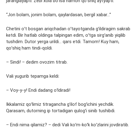
jaranglayapti. Zebi xola boʻlsa hamon qoʻshiq aytyapti:
“Jon bolam, jonim bolam, qaylardasan, bergil xabar…”
Chetini oʻt bosgan ariqchadan oʻtayotganda gʻildiragim sakrab
ketdi. Bir hatlab oldinga talpingan edim, oʻtga sirgʻanib yiqilib
tushdim. Dutor yerga urildi… qars etdi. Tamom! Kuy ham,
qoʻshiq ham tindi-qoldi.
– Sindi! – dedim ovozim titrab.
Vali yugurib tepamga keldi:
– Voy-y-y! Endi dadang oʻldiradi!
Ikkalamiz qoʻlimiz titragancha gʻilof bogʻichini yechdik.
Qarasam, dutorning ip tortadigan qulogʻi sinib tushibdi.
– Endi nima qilamiz? – dedi Vali koʻm-koʻk koʻzlarini jovdiratib.