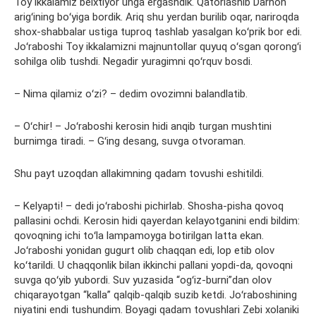
Toy ikkalamiz beixtiyor unga ergashdik. Qatorlashib Darhon
arigʻining boʻyiga bordik. Ariq shu yerdan burilib oqar, nariroqda
shox-shabbalar ustiga tuproq tashlab yasalgan koʻprik bor edi.
Joʻraboshi Toy ikkalamizni majnuntollar quyuq oʻsgan qorongʻi
sohilga olib tushdi. Negadir yuragimni qoʻrquv bosdi.
– Nima qilamiz oʻzi? – dedim ovozimni balandlatib.
– Oʻchir! – Joʻraboshi kerosin hidi anqib turgan mushtini
burnimga tiradi. – Gʻing desang, suvga otvoraman.
Shu payt uzoqdan allakimning qadam tovushi eshitildi.
– Kelyapti! – dedi joʻraboshi pichirlab. Shosha-pisha qovoq
pallasini ochdi. Kerosin hidi qayerdan kelayotganini endi bildim:
qovoqning ichi toʻla lampamoyga botirilgan latta ekan.
Joʻraboshi yonidan gugurt olib chaqqan edi, lop etib olov
koʻtarildi. U chaqqonlik bilan ikkinchi pallani yopdi-da, qovoqni
suvga qoʻyib yubordi. Suv yuzasida “ogʻiz-burni”dan olov
chiqarayotgan “kalla” qalqib-qalqib suzib ketdi. Joʻraboshining
niyatini endi tushundim. Boyagi qadam tovushlari Zebi xolaniki