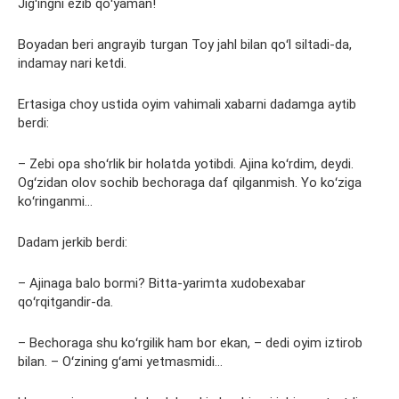
Jigʻingni ezib qoʻyaman!
Boyadan beri angrayib turgan Toy jahl bilan qoʻl siltadi-da,
indamay nari ketdi.
Ertasiga choy ustida oyim vahimali xabarni dadamga aytib
berdi:
– Zebi opa shoʻrlik bir holatda yotibdi. Ajina koʻrdim, deydi.
Ogʻzidan olov sochib bechoraga daf qilganmish. Yo koʻziga
koʻringanmi…
Dadam jerkib berdi:
– Ajinaga balo bormi? Bitta-yarimta xudobexabar
qoʻrqitgandir-da.
– Bechoraga shu koʻrgilik ham bor ekan, – dedi oyim iztirob
bilan. – Oʻzining gʻami yetmasmidi…