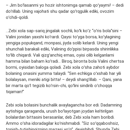
– Jim boʻlasanmi yo hozir ishtonimga qamab qoʻyaymi! – dedi
doʻrillab. Uning vajohati shu qadar qoʻrqgulik ediki, ovozim
oʻchdi-qoldi.
…Zebi xola sap-sariq jingalak sochli, koʻk koʻz “oʻris bola”sini –
Valini jonidan yaxshi koʻrardi. Qaysi toʻyga borsa, koʻylagining
yengiga popukqand, monpasi, jiyda solib kelardi. Uning yengi
shunchali barakali ediki, Valining doʻppisi birpasda shirinlikka
toʻlib chiqardi. Vali qizgʻanchiq emas, oyisi olib kelganlarni
hamma bilan baham koʻradi… Biroq, bironta bola Valini chertsa
bormi, oyisidan baloga qoladi. Zebi xola oʻsha zahoti aybdor
bolaning onasini yumma talaydi. “Sen echkiga oʻxshab har yili
bolalaysan, meniki atigi bitta! – deydi shangʻillab. – Qani, yana
bir marta qoʻl tegizib koʻrsin-chi, qoʻlini sindirib oʻchoqqa
tiqaman!”
Zebi xola bolasini bunchalik avaylagancha bor edi. Dadamning
aytishiga qaraganda, urush boʻlayotgan joydan keltirilgan
bolalardan bittasini berasanlar, deb Zebi xola ham boribdi.
Ammo oʻsha idoradagilar koʻnishmabdi. “Siz soʻqqaboshsiz,
topish-tutishingizning mazasi yoʻq”, deyishibdi. Shunda Zebi