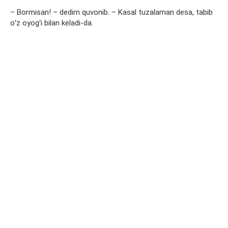
– Bormisan! – dedim quvonib. – Kasal tuzalaman desa, tabib
oʻz oyogʻi bilan keladi-da.