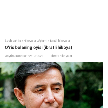
Bosh sahifa
»
Hikoyalar to'plami
»
Ibratli hikoyalar
Oʻris bolaning oyisi (ibratli hikoya)
Опубликовано:
22/10/2021
Ibratli hikoyalar