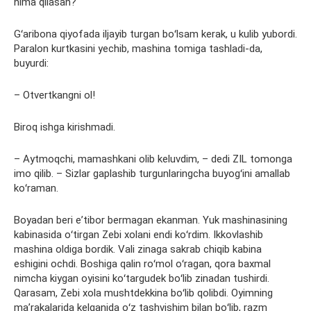
nima qilasan?
Gʻaribona qiyofada iljayib turgan boʻlsam kerak, u kulib yubordi.
Paralon kurtkasini yechib, mashina tomiga tashladi-da,
buyurdi:
– Otvertkangni ol!
Biroq ishga kirishmadi.
– Aytmoqchi, mamashkani olib keluvdim, – dedi ZIL tomonga
imo qilib. – Sizlar gaplashib turgunlaringcha buyogʻini amallab
koʻraman.
Boyadan beri eʼtibor bermagan ekanman. Yuk mashinasining
kabinasida oʻtirgan Zebi xolani endi koʻrdim. Ikkovlashib
mashina oldiga bordik. Vali zinaga sakrab chiqib kabina
eshigini ochdi. Boshiga qalin roʻmol oʻragan, qora baxmal
nimcha kiygan oyisini koʻtargudek boʻlib zinadan tushirdi.
Qarasam, Zebi xola mushtdekkina boʻlib qolibdi. Oyimning
maʼrakalarida kelganida oʻz tashvishim bilan boʻlib, razm