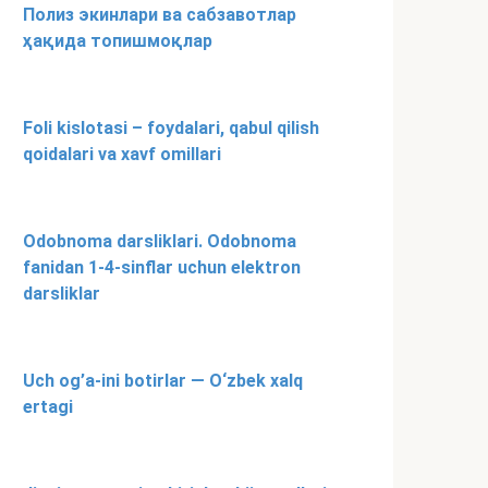
Полиз экинлари ва сабзавотлар
ҳақида топишмоқлар
Foli kislotasi – foydalari, qabul qilish
qoidalari va xavf omillari
Odobnoma darsliklari. Odobnoma
fanidan 1-4-sinflar uchun elektron
darsliklar
Uch og’a-ini botirlar — O‘zbek xalq
ertagi