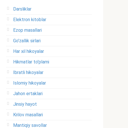
Darsliklar
Elektron kitoblar
Ezop masallari
Go'zallik sirlari
Har xil hikoyalar
Hikmatlar to'plami
Ibratli hikoyalar
Islomiy hikoyalar
Jahon ertaklari
Jinsiy hayot
Krilov masallari
Mantiqiy savollar