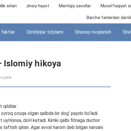
lik sirlari
Jinsiy hayot
Mantiqiy savollar
Muvaffaqiyat sir
Barcha fanlardan darslik
i faktlar
Qo’shiqlar to’plami
Shaxsiy rivojlanish
She’
— Islomiy hikoya
ikoyalar
qildilar:
 ozroq ozuqa olgan qalbda bir dog‘ paydo bo‘ladi.
t uyHonsa, doH ketadi. Kimki qalbi fitnaga duchor
i taftish qilsin. Agar avval harom deb bilgan narsani