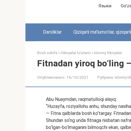
Перейти
Языки
Go’zal
к
контенту
Darsliklar
Qiziqarli ma’lumotlar, qiziqarl
Bosh sahifa
»
Hikoyalar to'plami
»
Islomiy hikoyalar
Fitnadan yiroq bo‘ling 
Опубликовано:
16/10/2021
Рубрика:
Islomiy h
Abu Nuaymdan, raqmatulloqi alayq:
“Huzayfa, roziyallohu anhu, shunday nasihat 
— Fitna qalblarda bosh ko‘targay. Fitnadan
Shundan so‘ng unda fitnaga nisbatan nafra
bo‘lgan-bo‘lmaganini bilmoqchi ekan, qalbin