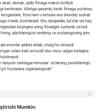
er ekan, demak, qalbi fitnaga makon bo‘libdi.
ga berilmasin. Allohga qasamki, kimki fitnaga yuzlansa,
ib ketganidek, fitna ham u kimsani ana shunday sudrab
ga o‘ranib, boshlanadi. Shu darajadaki, ba’zilar uni haq
rilganidan keyingina uning fitnaligini tushunib yetadi.
iring, qilichlaringizni sindiring va yoylaringizning ipini
i insonlar qalbini aldab, chalg‘ita olmaydi.
otgan odam kabi astoydil duo-niyoz qilgan kishigina
tulolmaydi.
 dunyoni tashlagan kimsalar sizlarning yaxshilaringiz
g‘ri foydalana olganlaringizdir”.
qtirishi Mumkin: