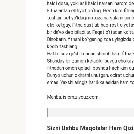
halol desa, yoki asli halol narsani harom d
Fitnalardan ehtiyot bo‘ling. Hech kim fitna
toshqin sel yo‘ldagi notoza narsalarni sur
olib ketgay. Fitna dastlab haq-rost qiyofasi
bir da’vo deb biladilar. Faqat o‘rtadan ko‘ta
Binobarin, fitnani ko‘rganingizda uyingizda o‘t
kesib tashlang.
Hatto suv qo‘shilmagan sharob ham fitna kab
Shunday bir zamon keladiki, suvga cho‘kay
fitnadan omon qoladi, boshqa hech kim qu
Dunyo uchun oxiratni unutgan, oxirat uchun
emas. Yaxshilaringiz har ikkalasidan ham to‘
Manba: islom.ziyouz.com
Sizni Ushbu Maqolalar Ham Qizi