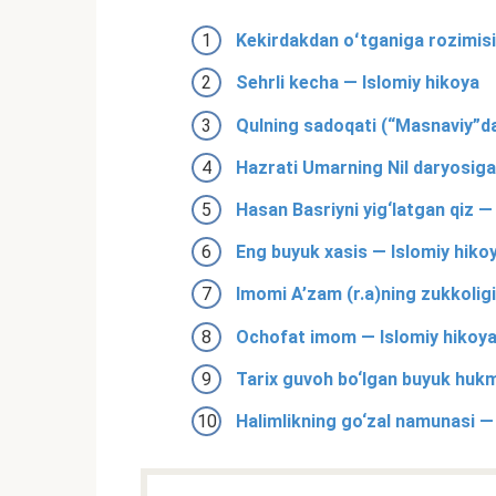
Kekirdakdan oʻtganiga rozimisi
Sehrli kecha — Islomiy hikoya
Qulning sadoqati (“Masnaviy”da
Hazrati Umarning Nil daryosiga
Hasan Basriyni yig‘latgan qiz —
Eng buyuk xasis — Islomiy hiko
Imomi A’zam (r.a)ning zukkoligi
Ochofat imom — Islomiy hikoy
Tarix guvoh bo‘lgan buyuk hukm
Halimlikning go‘zal namunasi —