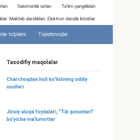
lari
Salomatlik sirlari
Ta’lim yangiliklari
lar. Maktab darsliklari. Elektron darslik kitoblar
rlar to’plami
Topishmoqlar
Tasodifiy maqolalar
Charchoqdan holi bo’lishning oddiy
usullari
Jinsiy aloqa foydalari, “Tib qonunlari”
bo’yicha ma’lumotlar