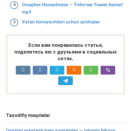
Озодбек Назарбеков — Ўзбегим Тожик билан!
mp3
Vatan himoyachilari uchun qo’shiqlar
Если вам понравилась статья,
поделитесь ею с друзьями в социальных
сетях.
Tasodifiy maqolalar
Ovqatni maqtash ham sunnatdan — Islomiy hikoya