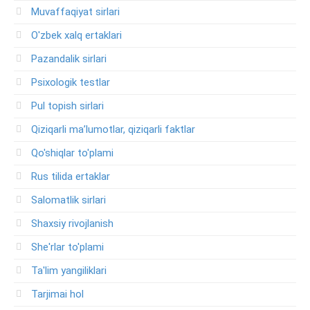
Muvaffaqiyat sirlari
O'zbek xalq ertaklari
Pazandalik sirlari
Psixologik testlar
Pul topish sirlari
Qiziqarli ma’lumotlar, qiziqarli faktlar
Qo'shiqlar to'plami
Rus tilida ertaklar
Salomatlik sirlari
Shaxsiy rivojlanish
She'rlar to'plami
Ta'lim yangiliklari
Tarjimai hol