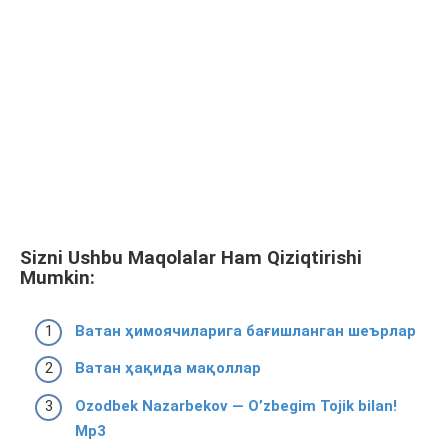
Sizni Ushbu Maqolalar Ham Qiziqtirishi
Mumkin:
Ватан ҳимоячиларига бағишланган шеърлар
Ватан ҳақида мақоллар
Ozodbek Nazarbekov — O’zbegim Tojik bilan!
Mp3