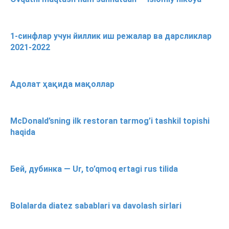
1-синфлар учун йиллик иш режалар ва дарсликлар
2021-2022
Адолат ҳақида мақоллар
McDonald’sning ilk restoran tarmog’i tashkil topishi
haqida
Бей, дубинка — Ur, to’qmoq ertagi rus tilida
Bolalarda diatez sabablari va davolash sirlari