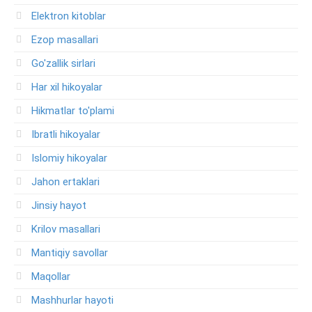
Elektron kitoblar
Ezop masallari
Go'zallik sirlari
Har xil hikoyalar
Hikmatlar to'plami
Ibratli hikoyalar
Islomiy hikoyalar
Jahon ertaklari
Jinsiy hayot
Krilov masallari
Mantiqiy savollar
Maqollar
Mashhurlar hayoti