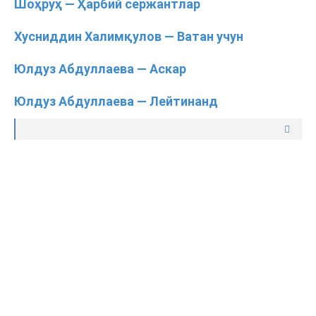
Шоҳруҳ — Ҳарбий сержантлар
Хусниддин Халимқулов — Ватан учун
Юлдуз Абдуллаева — Аскар
Юлдуз Абдуллаева — Лейтинанд