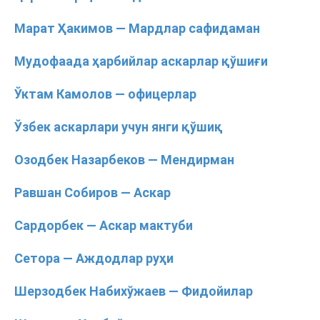
Марат Ҳакимов — Мардлар сафидаман
Мудофаада ҳарбийлар аскарлар қўшиғи
Ўктам Камолов — офицерлар
Ўзбек аскарлари учун янги қўшиқ
Озодбек Назарбеков — Мендирман
Равшан Собиров — Аскар
Сардорбек — Аскар мактуби
Сетора — Аждодлар руҳи
Шерзодбек Набихўжаев — Фидойилар