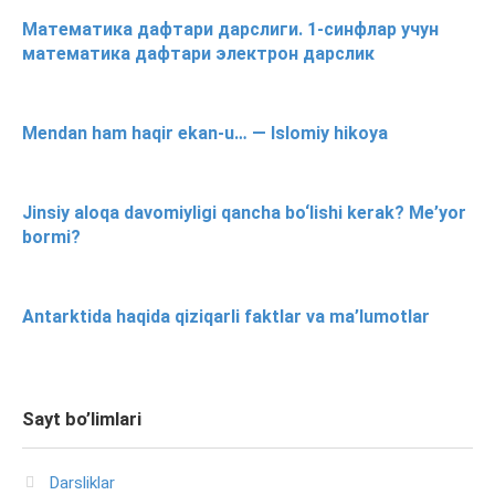
Математика дафтари дарслиги. 1-синфлар учун
математика дафтари электрон дарслик
Mendan ham haqir ekan-u… — Islomiy hikoya
Jinsiy aloqa davomiyligi qancha bo‘lishi kerak? Me’yor
bormi?
Antarktida haqida qiziqarli faktlar va ma’lumotlar
Sayt bo’limlari
Darsliklar