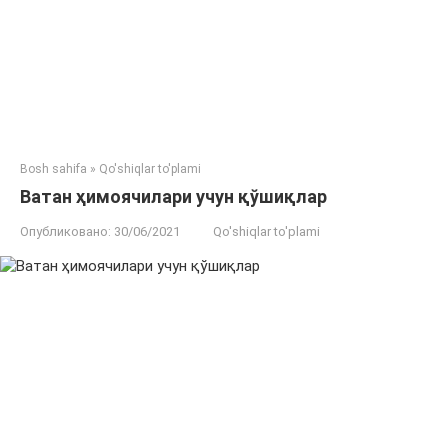
Bosh sahifa
»
Qo'shiqlar to'plami
Ватан ҳимоячилари учун қўшиқлар
Опубликовано:
30/06/2021
Qo'shiqlar to'plami