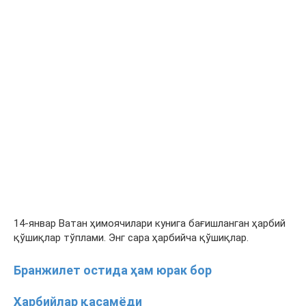
14-январ Ватан ҳимоячилари кунига бағишланган ҳарбий
қўшиқлар тўплами. Энг сара ҳарбийча қўшиқлар.
Бранжилет остида ҳам юрак бор
Ҳарбийлар қасамёди