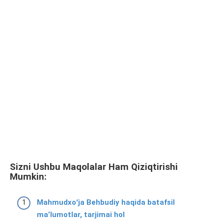
Sizni Ushbu Maqolalar Ham Qiziqtirishi
Mumkin:
Mahmudxoʻja Behbudiy haqida batafsil
ma’lumotlar, tarjimai hol