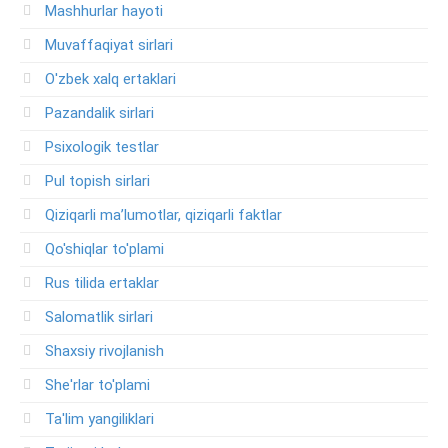
Mashhurlar hayoti
Muvaffaqiyat sirlari
O'zbek xalq ertaklari
Pazandalik sirlari
Psixologik testlar
Pul topish sirlari
Qiziqarli ma’lumotlar, qiziqarli faktlar
Qo'shiqlar to'plami
Rus tilida ertaklar
Salomatlik sirlari
Shaxsiy rivojlanish
She'rlar to'plami
Ta'lim yangiliklari