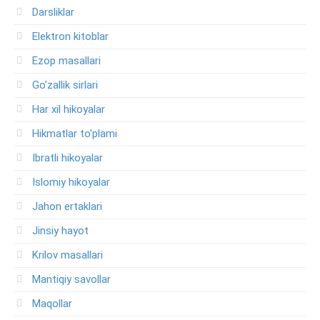
Darsliklar
Elektron kitoblar
Ezop masallari
Go'zallik sirlari
Har xil hikoyalar
Hikmatlar to'plami
Ibratli hikoyalar
Islomiy hikoyalar
Jahon ertaklari
Jinsiy hayot
Krilov masallari
Mantiqiy savollar
Maqollar