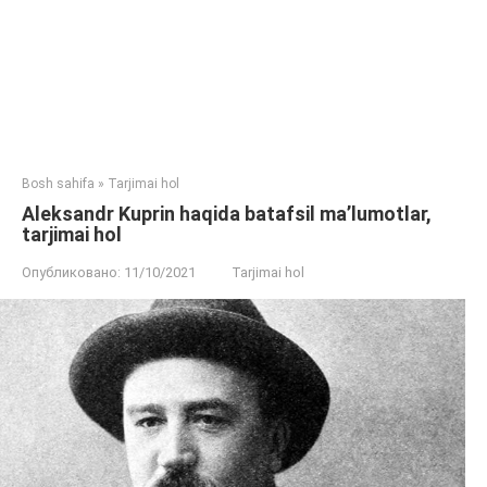
Bosh sahifa
»
Tarjimai hol
Aleksandr Kuprin haqida batafsil ma’lumotlar,
tarjimai hol
Опубликовано:
11/10/2021
Tarjimai hol