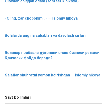
Olovdan chiqqan odam (fontastik hikoya)
«Oling, zar choponim…» — Islomiy hikoya
Bolalarda angina sabablari va davolash sirlari
Болалар поябзали дўконини очиш бизнеси режаси.
Қанчалик фойда беради?
Salaflar shuhratni yomon ko’rishgan — Islomiy hikoya
Sayt bo’limlari