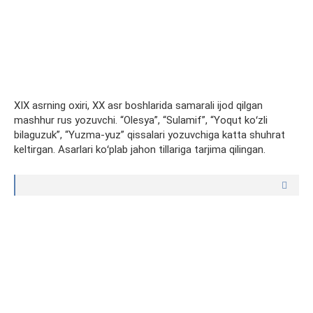
XIX asrning oxiri, XX asr boshlarida samarali ijod qilgan
mashhur rus yozuvchi. “Olesya”, “Sulamif”, “Yoqut koʻzli
bilaguzuk”, “Yuzma-yuz” qissalari yozuvchiga katta shuhrat
keltirgan. Asarlari koʻplab jahon tillariga tarjima qilingan.