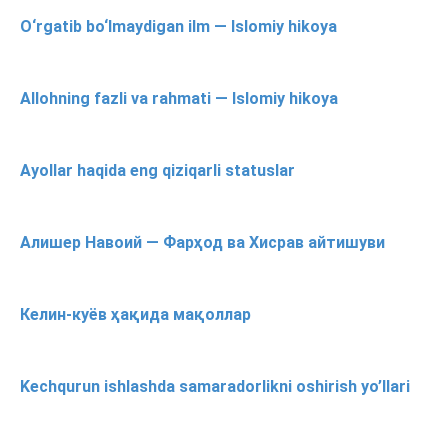
O‘rgatib bo‘lmaydigan ilm — Islomiy hikoya
Allohning fazli va rahmati — Islomiy hikoya
Ayollar haqida eng qiziqarli statuslar
Алишер Навоий — Фарҳод ва Хисрав айтишуви
Келин-куёв ҳақида мақоллар
Kechqurun ishlashda samaradorlikni oshirish yo’llari