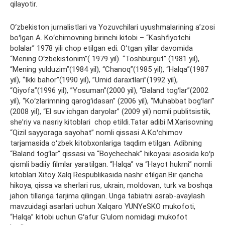
qilayotir.
Oʻzbekiston jurnalistlari va Yozuvchilari uyushmalarining aʼzosi
boʻlgan A. Koʻchimovning birinchi kitobi – “Kashfiyotchi
bolalar” 1978 yili chop etilgan edi. Oʻtgan yillar davomida
“Mening Oʻzbekistonim”( 1979 yil). “Toshburgut” (1981 yil),
“Mening yulduzim”(1984 yil), “Chanoq”(1985 yil), “Halqa”(1987
yil), “Ikki bahor”(1990 yil), ”Umid daraxtlari”(1992 yil),
“Qiyofa”(1996 yil), ”Yosuman”(2000 yil), “Baland togʻlar”(2002
yil), “Koʻzlarimning qarogʻidasan” (2006 yil), “Muhabbat bogʻlari”
(2008 yil), “El suv ichgan daryolar” (2009 yil) nomli publitsistik,
sheʼriy va nasriy kitoblari chop etildi.Tatar adibi M.Xarisovning
“Qizil sayyoraga sayohat” nomli qissasi A.Koʻchimov
tarjamasida oʻzbek kitobxonlariga taqdim etilgan. Adibning
“Baland togʻlar” qissasi va “Boychechak” hikoyasi asosida koʻp
qismli badiiy filmlar yaratilgan. “Halqa” va “Hayot hukmi” nomli
kitoblari Xitoy Xalq Respublikasida nashr etilgan.Bir qancha
hikoya, qissa va sherlari rus, ukrain, moldovan, turk va boshqa
jahon tillariga tarjima qilingan. Unga tabiatni asrab-avaylash
mavzuidagi asarlari uchun Xalqaro YUNYeSKO mukofoti,
“Halqa” kitobi uchun Gʻafur Gʻulom nomidagi mukofot