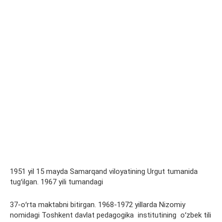
1951 yil 15 mayda Samarqand viloyatining Urgut tumanida
tugʻilgan. 1967 yili tumandagi
37-oʻrta maktabni bitirgan. 1968-1972 yillarda Nizomiy
nomidagi Toshkent davlat pedagogika institutining oʻzbek tili