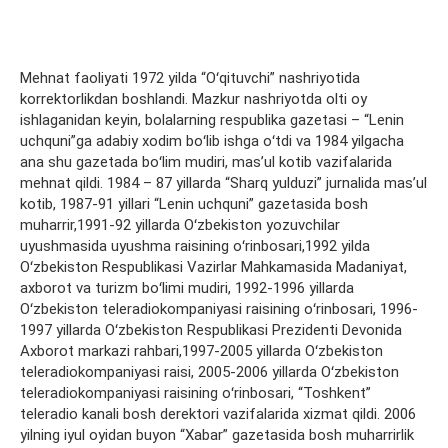
Mehnat faoliyati 1972 yilda “Oʻqituvchi” nashriyotida
korrektorlikdan boshlandi. Mazkur nashriyotda olti oy
ishlaganidan keyin, bolalarning respublika gazetasi – “Lenin
uchquni”ga adabiy xodim boʻlib ishga oʻtdi va 1984 yilgacha
ana shu gazetada boʻlim mudiri, masʼul kotib vazifalarida
mehnat qildi. 1984 – 87 yillarda “Sharq yulduzi” jurnalida masʼul
kotib, 1987-91 yillari “Lenin uchquni” gazetasida bosh
muharrir,1991-92 yillarda Oʻzbekiston yozuvchilar
uyushmasida uyushma raisining oʻrinbosari,1992 yilda
Oʻzbekiston Respublikasi Vazirlar Mahkamasida Madaniyat,
axborot va turizm boʻlimi mudiri, 1992-1996 yillarda
Oʻzbekiston teleradiokompaniyasi raisining oʻrinbosari, 1996-
1997 yillarda Oʻzbekiston Respublikasi Prezidenti Devonida
Axborot markazi rahbari,1997-2005 yillarda Oʻzbekiston
teleradiokompaniyasi raisi, 2005-2006 yillarda Oʻzbekiston
teleradiokompaniyasi raisining oʻrinbosari, “Toshkent”
teleradio kanali bosh derektori vazifalarida xizmat qildi. 2006
yilning iyul oyidan buyon “Xabar” gazetasida bosh muharrirlik