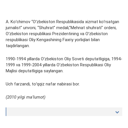
A. Koʻchimov “Oʻzbekiston Respublikasida xizmat koʻrsatgan
jurnalist” unvoni, “Shuhrat” medali,”Mehnat shuhrati” ordeni,
Oʻzbekiston respublikasi Prezidentining va Oʻzbekiston
respublikasi Oliy Kengashining Faxriy yorliqlari bilan
taqdirlangan.
1990-1994 yillarda Oʻzbekiston Oliy Soveti deputatligiga, 1994-
1999 va 1999-2004 yillarda Oʻzbekiston Respublikasi Oliy
Majlisi deputatligiga saylangan.
Uch farzandi, toʻqqiz nafar nabirasi bor.
(2010 yilgi maʼlumot)