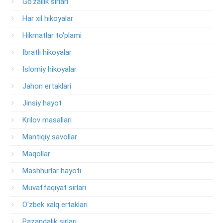
Go'zallik sirlari
Har xil hikoyalar
Hikmatlar to'plami
Ibratli hikoyalar
Islomiy hikoyalar
Jahon ertaklari
Jinsiy hayot
Krilov masallari
Mantiqiy savollar
Maqollar
Mashhurlar hayoti
Muvaffaqiyat sirlari
O'zbek xalq ertaklari
Pazandalik sirlari