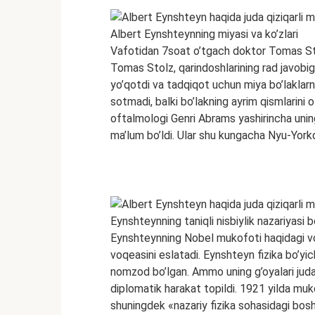
Albert Eynshteynning miyasi va ko’zlari
Vafotidan 7soat o’tgach doktor Tomas Stol
Tomas Stolz, qarindoshlarining rad javobiga
yo’qotdi va tadqiqot uchun miya bo’laklarn
sotmadi, balki bo’lakning ayrim qismlarini 
oftalmologi Genri Abrams yashirincha uning
ma’lum bo’ldi. Ular shu kungacha Nyu-Yor
Eynshteynning taniqli nisbiylik nazariyasi 
Eynshteynning Nobel mukofoti haqidagi vo
voqeasini eslatadi. Eynshteyn fizika bo’yic
nomzod bo’lgan. Ammo uning g’oyalari juda
diplomatik harakat topildi. 1921 yilda mu
shuningdek «nazariy fizika sohasidagi bosh