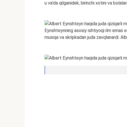
u va’da qilganidek, birinchi xotini va bolala
Eynshteynning asosiy ishtiyoqi ilm emas ed
musiqa va skripkadan juda zavqlanardi. Alb