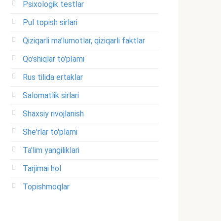
Psixologik testlar
Pul topish sirlari
Qiziqarli ma’lumotlar, qiziqarli faktlar
Qo'shiqlar to'plami
Rus tilida ertaklar
Salomatlik sirlari
Shaxsiy rivojlanish
She'rlar to'plami
Ta'lim yangiliklari
Tarjimai hol
Topishmoqlar