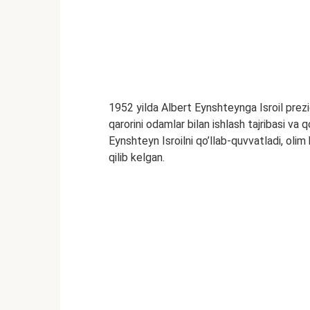
1952 yilda Albert Eynshteynga Isroil prezid
qarorini odamlar bilan ishlash tajribasi va q
Eynshteyn Isroilni qo’llab-quvvatladi, olim
qilib kelgan.