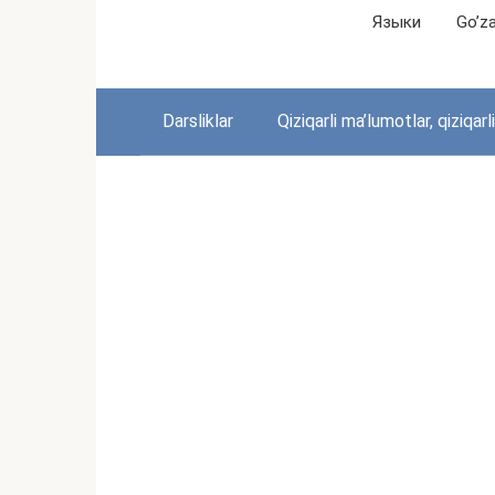
Перейти
Языки
Go’zal
к
контенту
Darsliklar
Qiziqarli ma’lumotlar, qiziqarl