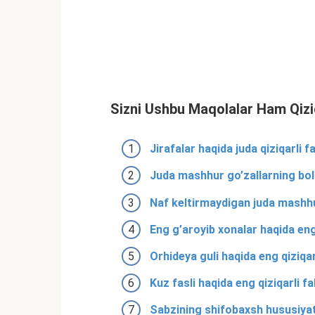
Sizni Ushbu Maqolalar Ham Qizi
Jirafalar haqida juda qiziqarli f
Juda mashhur go’zallarning bola
Naf keltirmaydigan juda mashh
Eng g’aroyib xonalar haqida eng
Orhideya guli haqida eng qiziqa
Kuz fasli haqida eng qiziqarli fa
Sabzining shifobaxsh hususiyat