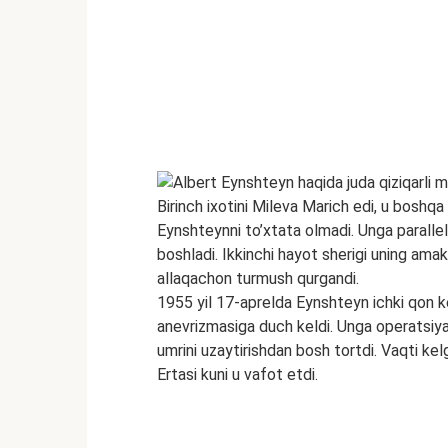
Birinch ixotini Mileva Marich edi, u boshqa
Eynshteynni to’xtata olmadi. Unga parallel 
boshladi. Ikkinchi hayot sherigi uning amak
allaqachon turmush qurgandi.
1955 yil 17-aprelda Eynshteyn ichki qon ke
anevrizmasiga duch keldi. Unga operatsiya 
umrini uzaytirishdan bosh tortdi. Vaqti kelg
Ertasi kuni u vafot etdi.