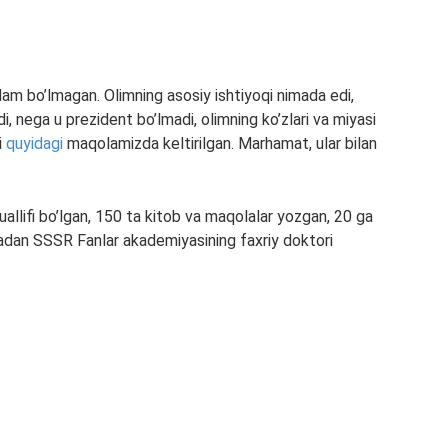
dam bo’lmagan. Olimning asosiy ishtiyoqi nimada edi,
, nega u prezident bo’lmadi, olimning ko’zlari va miyasi
i
quyidagi
maqolamizda keltirilgan. Marhamat, ular bilan
uallifi bo’lgan, 150 ta kitob va maqolalar yozgan, 20 ga
mladan SSSR Fanlar akademiyasining faxriy doktori