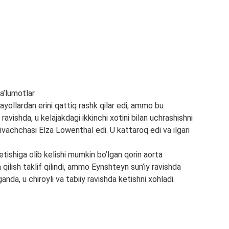
 ayollardan erini qattiq rashk qilar edi, ammo bu
ravishda, u kelajakdagi ikkinchi xotini bilan uchrashishni
ivachchasi Elza Lowenthal edi. U kattaroq edi va ilgari
tishiga olib kelishi mumkin bo’lgan qorin aorta
qilish taklif qilindi, ammo Eynshteyn sun’iy ravishda
anda, u chiroyli va tabiiy ravishda ketishni xohladi.