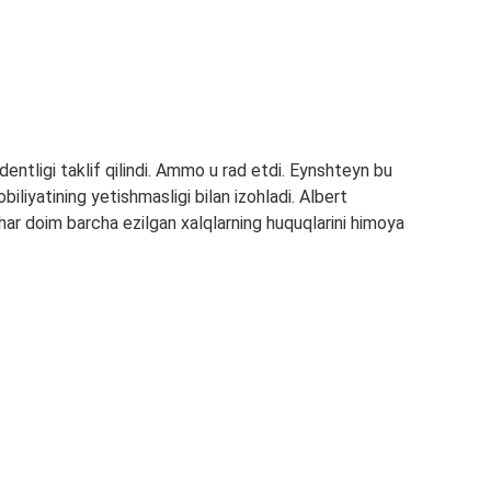
entligi taklif qilindi. Ammo u rad etdi. Eynshteyn bu
obiliyatining yetishmasligi bilan izohladi. Albert
 har doim barcha ezilgan xalqlarning huquqlarini himoya