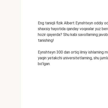
Eng taniqli fizik Albert Eynshteyn oddiy o
shaxsiy hayotida qanday voqealar yuz berdi
hozir qayerda? Shu kabi savollarning javob
tanishing!
Eynshteyn 300 dan ortiq ilmiy ishlarning m
yaqin yetakchi universitetlarning, shu ju
bo’lgan.