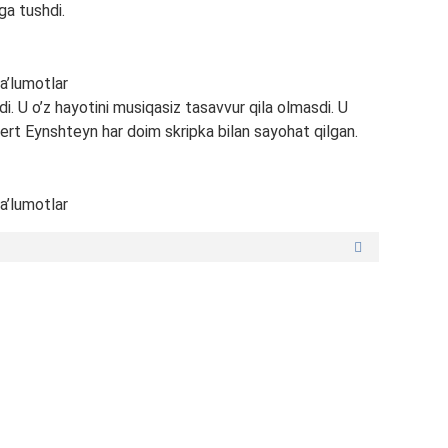
rga tushdi.
i. U o’z hayotini musiqasiz tasavvur qila olmasdi. U
ert Eynshteyn har doim skripka bilan sayohat qilgan.