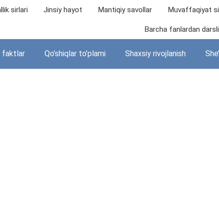
lik sirlari
Jinsiy hayot
Mantiqiy savollar
Muvaffaqiyat sir
Barcha fanlardan darslik
i faktlar
Qo’shiqlar to’plami
Shaxsiy rivojlanish
She’