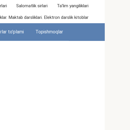
lari
Salomatlik sirlari
Ta’lim yangiliklari
lar. Maktab darsliklari. Elektron darslik kitoblar
rlar to’plami
Topishmoqlar