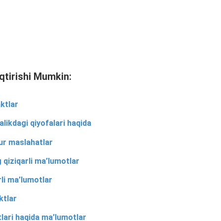
qtirishi Mumkin:
aktlar
likdagi qiyofalari haqida
ur maslahatlar
 qiziqarli ma’lumotlar
rli ma’lumotlar
ktlar
lari haqida ma’lumotlar