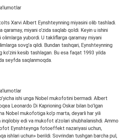
ts Xarvi Albert Eynshteynning miyasini olib tashladi.
 qaramay, miyani o’zida saqlab qoldi. Keyin u ishini
i olimlarga yubordi. U takliflarga qaramay miyani
olimlarga sovg’a qildi. Bundan tashqari, Eynshteynning
 ko’zini kesib tashlagan. Bu esa faqat 1993 yilda
kda seyfda saqlanmoqda.
bo’yicha ishi unga Nobel mukofotini bermadi. Albert
qea Leonardo Di Kaprioning Oskar bilan bo’lgan
ha Nobel mukofotiga ko’p marta, deyarli har yili
 inqilobiy edi va mukofot a’zolari shubhalanishdi. Ammo
kofot Eynshteynga fotoeffekt nazariyasi uchun,
qa ishlari uchun» berildi. Sovrindan tushgan barcha pul,