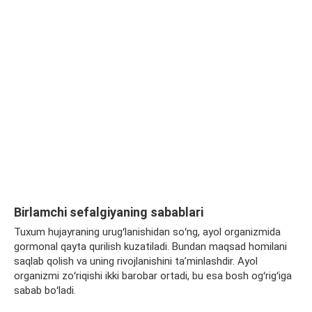
Birlamchi
sefalgiyaning
sabablari
Tuxum hujayraning urugʻlanishidan soʻng, ayol organizmida
gormonal
qayta
qurilish
kuzatiladi. Bundan maqsad homilani
saqlab qolish va uning rivojlanishini taʼminlashdir. Ayol
organizmi
zoʻriqishi ikki
barobar
ortadi, bu esa bosh ogʻrigʻiga
sabab boʻladi.