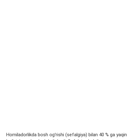
Homiladorlikda bosh ogʻrishi (
sefalgiya
) bilan 40 %
ga
yaqin