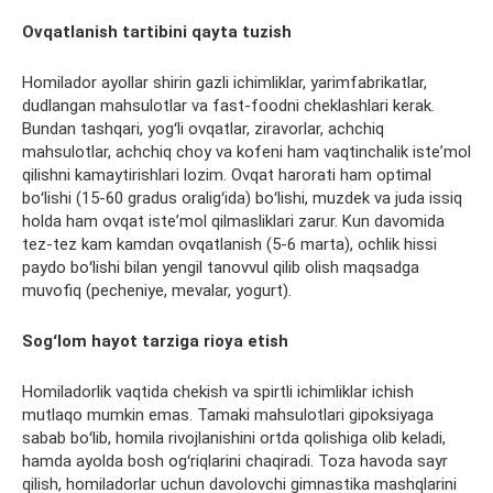
Ovqatlanish tartibini qayta tuzish
Homilador ayollar shirin gazli ichimliklar, yarimfabrikatlar,
dudlangan
mahsulotlar
va
fast-
foodni
cheklashlari kerak.
Bundan tashqari, yogʻli ovqatlar, ziravorlar, achchiq
mahsulotlar
, achchiq choy va kofeni ham vaqtinchalik isteʼmol
qilishni kamaytirishlari lozim. Ovqat harorati ham optimal
boʻlishi (15-60 gradus oraligʻida) boʻlishi, muzdek va juda issiq
holda ham ovqat isteʼmol qilmasliklari zarur. Kun davomida
tez-tez kam kamdan ovqatlanish (5-6 marta), ochlik hissi
paydo boʻlishi bilan yengil
tanovvul
qilib olish maqsadga
muvofiq (
pecheniye
, mevalar, yogurt).
Sogʻlom hayot tarziga rioya etish
Homiladorlik vaqtida chekish
v
a spirtli
ichimliklar ichish
mutlaqo mumkin emas. Tamaki
mahsulotlari
gipoksiyaga
sabab boʻlib, homila rivojlanishini ortda qolishiga olib keladi,
hamda ayolda bosh ogʻriqlarini chaqiradi. Toza havoda sayr
qilish, homiladorlar uchun davolovchi gimnastika mashqlarini