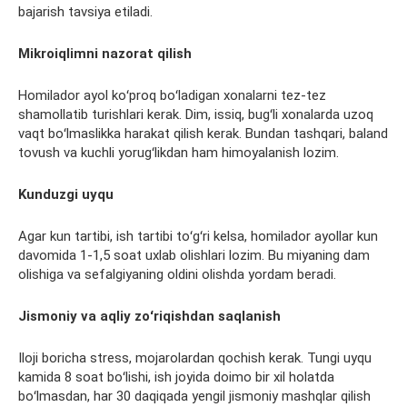
bajarish tavsiya etiladi.
Mikroiqlimni nazorat qilish
Homilador ayol koʻproq boʻladigan xonalarni tez-tez
shamollatib turishlari kerak. Dim, issiq, bugʻli xonalarda uzoq
vaqt boʻlmaslikka harakat qilish kerak. Bundan tashqari, baland
tovush va kuchli yorugʻlikdan ham h
imoyalanish
lozim.
Kunduzgi uyqu
Agar kun tartibi, ish tartibi
toʻgʻri
kelsa, homilador ayollar kun
davomida 1-1,5 soat uxlab olishlari lozim. Bu miyaning dam
olishiga va
sefalgiyaning
oldini olishda yordam beradi.
Jismoniy va aqliy zoʻriqishdan saqlanish
Iloji boricha stress, mojarolardan qochish kerak. Tungi uyqu
kamida 8 soat boʻlishi, ish joyida doimo bir xil holatda
boʻlmasdan, har 30 daqiqada
yengil
jismoniy mashqlar qilish