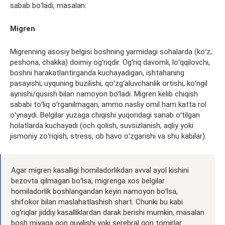
sabab boʻladi, masalan:
Migren
Migrenning asosiy belgisi boshning yarmidagi
sohalarda
(koʻz,
peshona, chakka) doimiy ogʻriqdir. Ogʻriq davomli,
loʻqqilovchi
,
boshni harakatlantirganda kuchayadigan, ishtahaning
pasayishi, uyquning buzilishi, qoʻzgʻaluvchanlik ortishi, koʻngil
aynishi/qusish bilan namoyon boʻladi. Migren kelib chiqish
sababi toʻliq oʻrganilmagan, ammo nasliy omil ham katta rol
oʻynaydi. Belgilar yuzaga chiqishi yuqoridagi sanab oʻtilgan
holatlarda kuchayadi (och qolish,
suvsizlanish
, aqliy yoki
jismoniy zoʻriqish, stress, ob havo oʻzgarishi va shu kabilar).
Agar migren kasalligi homiladorlikdan avval ayol kishini
bezovta qilmagan boʻlsa, migrenga xos belgilar
homiladorlik boshlangandan keyin namoyon boʻlsa,
shifokor bilan maslahatlashish shart. Chunki bu kabi
ogʻriqlar jiddiy kasalliklardan darak berishi mumkin, masalan
bosh miyaga qon quyilishi yoki
serebral
qon tomirlar