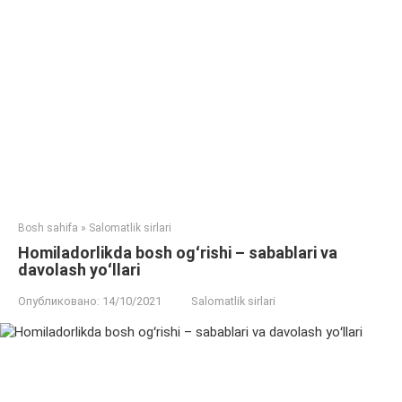
Bosh sahifa
»
Salomatlik sirlari
Homiladorlikda bosh ogʻrishi – sabablari va
davolash yoʻllari
Опубликовано:
14/10/2021
Salomatlik sirlari