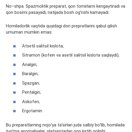
No
–
shpa
.
Spazmolitik
preparat, qon tomirlarni kengaytiradi va
qon bosimi pasayadi, natijada bosh ogʻrishi kamayadi.
Homiladorlik vaqtida quyidagi dori
prepratlarini
qabul qilish
umuman mumkin emas:
Atsetil
salitsil
kislota;
Sitramon (kofein va
asetil
salitsil
kislota saqlaydi);
Analgin;
Baralgin;
Spazgan;
Pentalgin;
Askofen;
Ergotamin.
Bu preparatlarning nojoʻya taʼsirlari juda salbiy boʻlib, homilada
tugʻma anomaliyalar, platsentadan qon ketib qolishi,