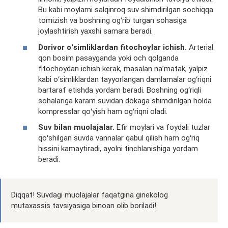
Bu kabi moylarni salqinroq suv shimdirilgan sochiqqa
tomizish va boshning ogʻrib turgan
sohasiga
joylashtirish yaxshi samara beradi.
Dorivor oʻsimliklardan fitochoylar ichish.
Arterial
qon bosim pasayganda yoki och qolganda
fitochoydan ichish kerak, masalan
na’matak
, yalpiz
kabi oʻsimliklardan tayyorlangan damlamalar ogʻriqni
bartaraf etishda yordam beradi. Boshning ogʻriqli
sohalariga
karam suvidan dokaga shimdirilgan holda
kompresslar qoʻyish ham ogʻriqni oladi.
Suv bilan muolajalar.
Efir moylari va foydali tuzlar
qoʻshilgan suvda vannalar qabul qilish ham ogʻriq
hissini kamaytiradi, ayolni tinchlanishiga yordam
beradi.
Diqqat! Suvdagi muolajalar faqatgina ginekolog
mutaxassis
tavsiyasiga binoan olib boriladi!