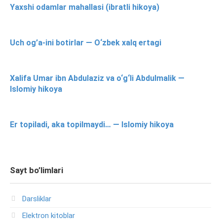
Yaxshi odamlar mahallasi (ibratli hikoya)
Uch og’a-ini botirlar — O‘zbek xalq ertagi
Xalifa Umar ibn Abdulaziz va o‘g‘li Abdulmalik —
Islomiy hikoya
Er topiladi, aka topilmaydi… — Islomiy hikoya
Sayt bo’limlari
Darsliklar
Elektron kitoblar