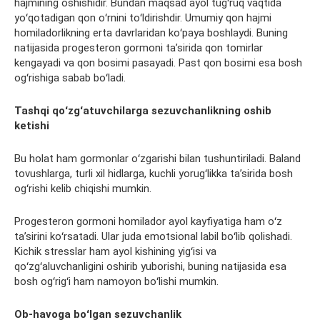
hajmining oshishidir. Bundan maqsad ayol
tugʻruq
vaqtida
yoʻqotadigan qon oʻrnini toʻldirishdir. Umumiy qon hajmi
homiladorlikning erta davrlaridan koʻpaya boshlaydi. Buning
natijasida
progesteron
gormoni taʼsirida qon tomirlar
kengayadi va qon bosimi pasayadi. Past qon bosimi esa bosh
ogʻrishiga sabab boʻladi.
Tashqi
qoʻzgʻatuvchilarga
sezuvchanlikning oshib
ketishi
Bu holat ham gormonlar oʻzgarishi bilan tushuntiriladi. Baland
tovushlarga, turli xil hidlarga, kuchli yorugʻlikka
taʼsirida
bosh
ogʻrishi kelib chiqishi mumkin.
Progesteron
gormoni homilador ayol kayfiyatiga ham oʻz
taʼsirini koʻrsatadi. Ular juda emotsional
labil
boʻlib qolishadi.
Kichik stresslar ham ayol kishining yigʻisi va
qoʻzgʻaluvchanligini oshirib yuborishi, buning natijasida esa
bosh ogʻrigʻi ham namoyon boʻlishi mumkin.
Ob-havoga boʻlgan sezuvchanlik