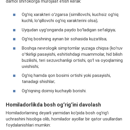
darhol shifokorga murojaat etish kerak:
Ogʻriq xarakteri oʻzgarsa (simillovchi, kuchsiz ogʻriq
kuchli, loʻqillovchi ogʻriq xarakterini olsa);
Uyqudan uygʻonganda paydo boʻladigan
sefalgiya
;
Ogʻriq boshning aynan bir
sohasida
kuzatilsa;
Boshqa nevrologik
simptomlar
yuzaga chiqsa (koʻruv
oʻtkirligi pasayishi, eshitishdagi muammolar, hid bilish
buzilishi, teri sezuvchanligi ortishi, qoʻl va oyoqlarning
uvishishi
;
Ogʻriq hamda
qon
bosimi ortishi yoki pasayishi,
tanadagi shishlar;
Ogʻriqning doimiy kuchayib borishi.
Homiladorlikda bosh ogʻrigʻini davolash
Homiladorlarning
deyarli
yarmidan koʻpida bosh
ogʻrigʻi
uchrashini hisobga olib, homilador ayollar bir qator usullardan
foydalanishlari mumkin: