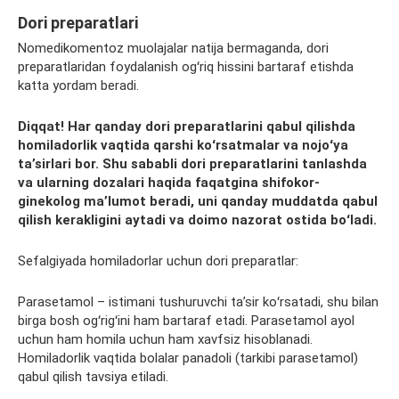
Dori preparatlari
Nomedikomentoz
muolajalar natija bermaganda, dori
preparatlaridan foydalanish ogʻriq hissini bartaraf etishda
katta yordam beradi.
Diqqat! Har qanday dori preparatlarini qabul qilishda
homiladorlik vaqtida qarshi koʻrsatmalar va nojoʻya
taʼsirlari bor. Shu sababli dori preparatlarini tanlashda
va ularning dozalari haqida faqatgina shifokor-
ginekolog maʼlumot beradi, uni qanday muddatda qabul
qilish kerakligini aytadi va doimo nazorat ostida boʻladi.
Sefalgiyada
homiladorlar uchun dori preparatlar:
Parasetamol
–
istimani
tushuruvchi
taʼsir koʻrsatadi, shu bilan
birga bosh ogʻrigʻini ham bartaraf etadi.
Parasetamol
ayol
uchun ham homila uchun ham xavfsiz hisoblanadi.
Homiladorlik vaqtida bolalar p
anadoli
(tarkibi
parasetamol
)
qabul qilish tavsiya etiladi.