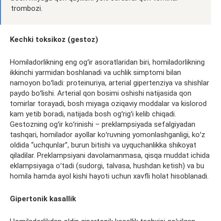
trombozi
.
Kechki toksikoz (
gestoz
)
Homiladorlikning eng ogʻir asoratlaridan biri, homiladorlikning
ikkinchi yarmidan boshlanadi va uchlik
simptomi
bilan
namoyon boʻladi:
proteinuriya
, arterial gipertenziya va shishlar
paydo boʻlishi. Arterial qon bosimi oshishi natijasida qon
tomirlar torayadi, bosh miyaga
oziqaviy
moddalar va kislorod
kam yetib boradi, natijada bosh ogʻrigʻi kelib chiqadi.
Gestozning
ogʻir koʻrinishi –
preklampsiyada
sefalgiyadan
tashqari, homilador ayollar
koʻruvning
yomonlashganligi
, koʻz
oldida “uchqunlar”, burun bitishi va uyquchanlikka shikoyat
qiladilar.
Preklampsiyani
davolamanmasa, qisqa muddat ichida
eklampsiyaga
oʻtadi (
sudorgi
, talvasa, hushdan ketish) va bu
homila hamda ayol kishi hayoti uchun xavfli holat hisoblanadi.
Gipertonik kasallik