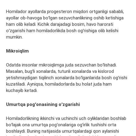
Homilador ayollarda
progesteron
miqdori ortganligi sababli,
ayollar ob-havoga boʻlgan sezuvchanlikning oshib ketishiga
ham olib keladi. Kichik darajadagi bosim, havo harorati
oʻzgarishi ham
homiladorlikda bosh ogʻrishiga
olib kelishi
mumkin.
Mikroiqlim
Odatda insonlar mikroiqlimga juda sezuvchan boʻlishadi.
Masalan, bugʻli xonalarda, tutunli xonalarda va
kislorod
yetishmaydigan tiqilinch xonalarda boʻlganlarida bosh ogʻrishi
kuzatiladi. Ayniqsa, homiladorlarda bu holat juda ham
kuchayib ketadi.
Umurtqa
pogʻonasining oʻzgarishi
Homiladorlikning ikkinchi va uchinchi uch oyliklaridan boshlab
boʻlajak ona
umurtqa
pogʻonalariga ogʻirlik tushishi orta
boshlaydi. Buning natijasida
umurtqalardagi
qon aylanishi