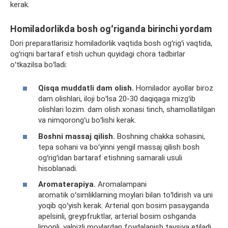
kerak.
Homiladorlikda bosh og
ʻ
riganda birinchi yordam
Dori preparatlarisiz homiladorlik vaqtida bosh ogʻrigʻi vaqtida,
ogʻriqni bartaraf etish uchun quyidagi chora tadbirlar
oʻtkazilsa boʻladi:
Qisqa muddatli dam olish.
Homilador ayollar biroz
dam olishlari, iloji boʻlsa 20-30 daqiqaga mizgʻib
olishlari lozim. dam olish xonasi tinch,
shamollatilgan
va
nimqorongʻu
boʻlishi kerak.
Boshni massaj qilish.
Boshning chakka
sohasini
,
tepa
sohani
va boʻyinni yengil massaj qilish bosh
ogʻrigʻidan bartaraf etishning samarali usuli
hisoblanadi.
Aromaterapiya.
Aromalampani
aromatik
oʻsimliklarning moylari bilan toʻldirish va uni
yoqib qoʻyish kerak. Arterial qon bosim pasayganda
apelsinli
,
greypfruktlar
, arterial bosim oshganda
limonli,
yalpizli
moylardan foydalanish tavsiya etiladi.