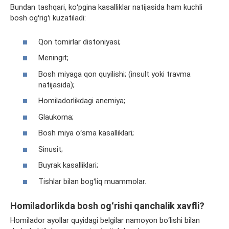
Bundan tashqari, koʻpgina kasalliklar natijasida ham kuchli
bosh ogʻrigʻi kuzatiladi:
Qon tomirlar
distoniyasi
;
Meningit;
Bosh miyaga qon quyilishi; (insult yoki
travma
natijasida);
Homiladorlikdagi anemiya;
Glaukoma;
Bosh miya oʻsma kasalliklari;
Sinusit;
Buyrak kasalliklari;
Tishlar bilan bogʻliq muammolar.
Homiladorlikda bosh ogʻrishi qanchalik xavfli?
Homilador ayollar quyidagi belgilar namoyon boʻlishi bilan