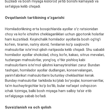
buziladi va bosh miyaga kislorod yetib borishi kamayadi va
sefalgiya
kelib chiqadi.
Ovqatlanish tartibining oʻzgarishi
Homiladorlikning erta bosqichlarida ayollar oʻz ratsionidan
choy va kofe ichishni cheklaganliklari uchun
gipotonik
holatlar
ham
kuzatiladi
. Keyinchalik homilador ayollarda bosh ogʻrigʻi
kofein,
tiramin
, natriy xlorid,
fenilamin
koʻp saqlovchi
mahsulotlar
isteʼmol qilish natijasida kelib chiqadi. Shu sababli
homilador ayollar shokolad, choy, kofe, kakao, sitrus mevalari,
tuzlangan
mahsulotlar
, yongʻoq, oʻtkir pishloq kabi
mahsulotlarni
isteʼmol qilishni kamaytirishlari zarur. Bundan
tashqari, homilador ayollar dudlangan, konservalangan,
yarimfabrikat
mahsulotlarni
butunlay cheklashlari kerak.
Bunday
mahsulotlar
tarkibida koʻplab boʻyoqlar,
konservantlar
,
taʼm kuchaytirgichlar koʻp boʻlib, bular
nafaqat
oshqozon
ichak tizimiga, balki bosh miyaga ham salbiy taʼsir etib
sefalgiyaga
sabab boʻladi.
Suvsizlanish
va och qolish