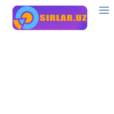
Перейти
к
контенту