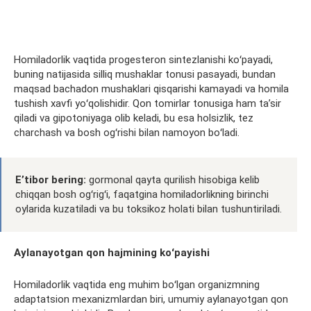
Homiladorlik vaqtida
progesteron
sintezlanishi
koʻpayadi,
buning natijasida silliq mushaklar tonusi pasayadi, bundan
maqsad bachadon mushaklari qisqarishi kamayadi va homila
tushish xavfi yoʻqolishidir. Qon tomirlar tonusiga ham taʼsir
qiladi va gipotoniyaga olib keladi, bu esa holsizlik, tez
charchash va bosh ogʻrishi bilan namoyon boʻladi.
Eʼtibor bering:
gormonal
qayta qurilish hisobiga kelib
chiqqan bosh ogʻrigʻi, faqatgina homiladorlikning birinchi
oylarida kuzatiladi va bu toksikoz holati bilan tushuntiriladi.
Aylanayotgan qon hajmining koʻpayishi
Homiladorlik vaqtida eng muhim boʻlgan organizmning
adaptatsion
mexanizmlardan biri, umumiy aylanayotgan qon