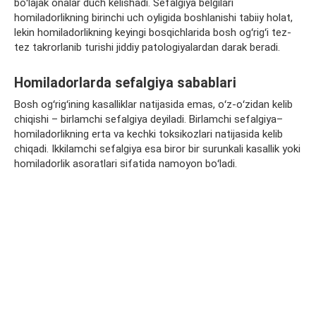
boʻlajak onalar duch kelishadi.
Sefalgiya
belgilari
homiladorlikning birinchi
uch oyligida
boshlanishi tabiiy holat,
lekin homiladorlikning
keyingi
bosqichlarida bosh ogʻrigʻi tez-
tez takrorlanib turishi jiddiy patologiyalardan darak beradi.
Homiladorlarda
sefalgiya
sabablari
Bosh ogʻrigʻining kasalliklar natijasida emas, oʻz-oʻzidan kelib
chiqishi – birlamchi
sefalgiya
deyiladi. Birlamchi
sefalgiya
–
homiladorlikning erta va kechki toksikozlari natijasida kelib
chiqadi. Ikkilamchi
sefalgiya
esa biror bir surunkali kasallik yoki
homiladorlik asoratlari sifatida namoyon boʻladi.