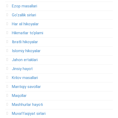
Ezop masallari
Go'zallik sirlari
Har xil hikoyalar
Hikmatlar to'plami
Ibratli hikoyalar
Islomiy hikoyalar
Jahon ertaklari
Jinsiy hayot
Krilov masallari
Mantiqiy savollar
Maqollar
Mashhurlar hayoti
Muvaffaqiyat sirlari