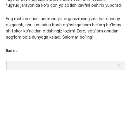
tugʻruq
jarayonida koʻp qon yoʻqotish xavfini oshirib yuboradi.
Eng muhimi shuni unitmangki, organizmningizda har qanday
oʻzgarish, shu jumladan bosh ogʻrishiga ham befarq boʻlmay
shifokor koʻrigidan oʻtishingiz lozim! Zero, sogʻlom onadan
sogʻlom bola dunyoga keladi. Salomat boʻling!
Ikid.uz