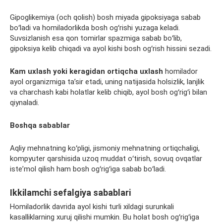
Gipoglikemiya
(och qolish) bosh miyada gipoksiyaga sabab
boʻladi va
homiladorlikda bosh ogʻrishi
yuzaga keladi.
Suvsizlanish
esa qon tomirlar
spazmiga
sabab boʻlib,
gipoksiya kelib chiqadi va ayol kishi bosh ogʻrish hissini sezadi.
Kam uxlash yoki keragidan ortiqcha uxlash
homilador
ayol organizmiga taʼsir etadi, uning natijasida holsizlik, lanjlik
va charchash kabi holatlar kelib chiqib, ayol bosh ogʻrigʻi bilan
qiynaladi.
Boshqa sabablar
Aqliy mehnatning koʻpligi, jismoniy mehnatning ortiqchaligi,
kompyuter
qarshisida uzoq muddat oʻtirish, sovuq ovqatlar
isteʼmol qilish ham bosh ogʻrigʻiga sabab boʻladi.
Ikkilamchi
sefalgiya
sabablari
Homiladorlik davrida ayol kishi turli xildagi surunkali
kasalliklarning x
uruj
qilishi mumkin. Bu holat bosh ogʻrigʻiga