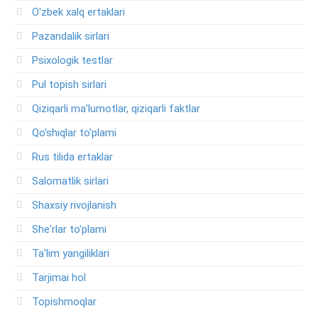
O'zbek xalq ertaklari
Pazandalik sirlari
Psixologik testlar
Pul topish sirlari
Qiziqarli ma’lumotlar, qiziqarli faktlar
Qo'shiqlar to'plami
Rus tilida ertaklar
Salomatlik sirlari
Shaxsiy rivojlanish
She'rlar to'plami
Ta'lim yangiliklari
Tarjimai hol
Topishmoqlar