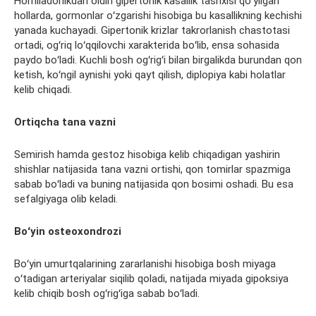
Homiladorlikdan oldin gipertonik kasallik
tashxisi
qoʻyilgan
hollarda, gormonlar oʻzgarishi hisobiga bu kasallikning kechishi
yanada kuchayadi. Gipertonik
krizlar
takrorlanish chastotasi
ortadi, ogʻriq
loʻqqilovchi
xarakterida boʻlib, ensa
sohasida
paydo boʻladi. Kuchli bosh ogʻrigʻi bilan birgalikda burundan qon
ketish, koʻngil aynishi yoki qayt qilish,
diplopiya
kabi holatlar
kelib chiqadi.
Ortiqcha tana vazni
Semirish hamda
gestoz
hisobiga kelib chiqadigan yashirin
shishlar natijasida tana vazni ortishi, qon tomirlar
spazmiga
sabab boʻladi va buning natijasida qon bosimi oshadi. Bu esa
sefalgiyaga
olib keladi.
Boʻyin
osteoxondrozi
Boʻyin umurtqalarining zararlanishi hisobiga bosh miyaga
oʻtadigan arteriyalar siqilib qoladi, natijada miyada gipoksiya
kelib chiqib bosh ogʻrigʻiga sabab boʻladi.