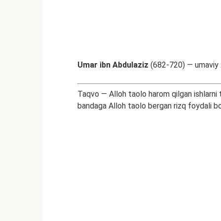
Umar ibn Abdulaziz
(682-720) — umaviy xa
Taqvo — Alloh taolo harom qilgan ishlarni tar
bandaga Alloh taolo bergan rizq foydali bo‘