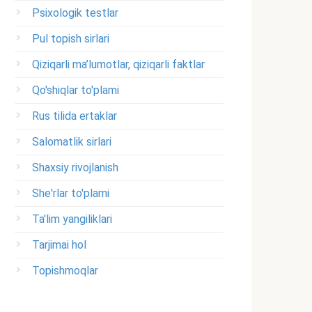
Psixologik testlar
Pul topish sirlari
Qiziqarli ma’lumotlar, qiziqarli faktlar
Qo'shiqlar to'plami
Rus tilida ertaklar
Salomatlik sirlari
Shaxsiy rivojlanish
She'rlar to'plami
Ta'lim yangiliklari
Tarjimai hol
Topishmoqlar