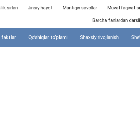
lik sirlari
Jinsiy hayot
Mantiqiy savollar
Muvaffaqiyat sir
Barcha fanlardan darslik
i faktlar
Qo’shiqlar to’plami
Shaxsiy rivojlanish
She’