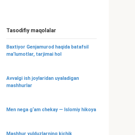
Tasodifiy maqolalar
Baxtiyor Genjamurod haqida batafsil
ma’lumotlar, tarjimai hol
Avvalgi ish joylaridan uyaladigan
mashhurlar
Men nega g‘am chekay — Islomiy hikoya
Mashhur yulduzlarning kichik