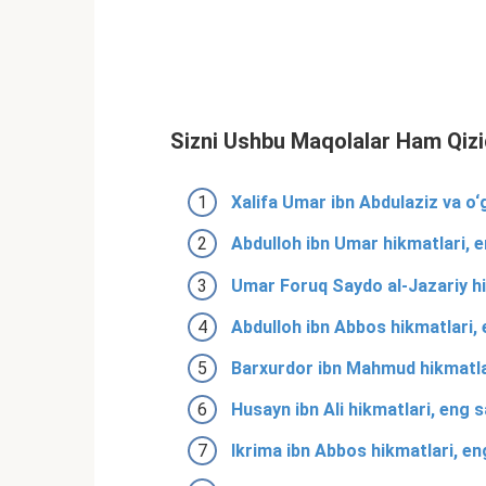
Sizni Ushbu Maqolalar Ham Qizi
Xalifa Umar ibn Abdulaziz va o‘
Abdulloh ibn Umar hikmatlari, e
Umar Foruq Saydo al-Jazariy hi
Abdulloh ibn Abbos hikmatlari, 
Barxurdor ibn Mahmud hikmatlar
Husayn ibn Ali hikmatlari, eng 
Ikrima ibn Abbos hikmatlari, en