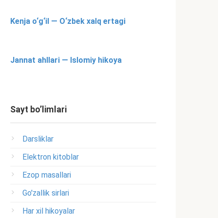
Kenja o‘g‘il — O‘zbek xalq ertagi
Jannat ahllari — Islomiy hikoya
Sayt bo’limlari
Darsliklar
Elektron kitoblar
Ezop masallari
Go'zallik sirlari
Har xil hikoyalar