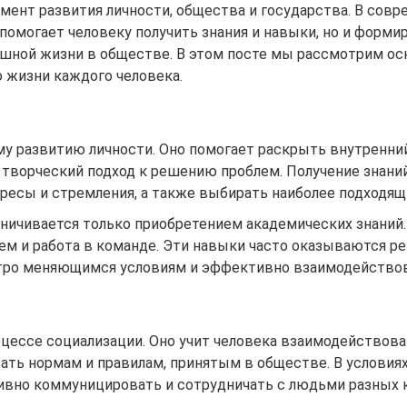
ент развития личности, общества и государства. В совр
помогает человеку получить знания и навыки, но и форми
шной жизни в обществе. В этом посте мы рассмотрим ос
 жизни каждого человека.
у развитию личности. Оно помогает раскрыть внутренний
творческий подход к решению проблем. Получение знаний
ересы и стремления, а также выбирать наиболее подходящ
аничивается только приобретением академических знаний.
нем и работа в команде. Эти навыки часто оказываются 
тро меняющимся условиям и эффективно взаимодействова
цессе социализации. Оно учит человека взаимодействова
ать нормам и правилам, принятым в обществе. В условиях
вно коммуницировать и сотрудничать с людьми разных к