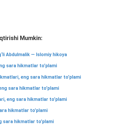
qtirishi Mumkin:
g‘li Abdulmalik — Islomiy hikoya
ng sara hikmatlar to’plami
kmatlari, eng sara hikmatlar to’plami
eng sara hikmatlar to’plami
i, eng sara hikmatlar to’plami
sara hikmatlar to’plami
g sara hikmatlar to’plami