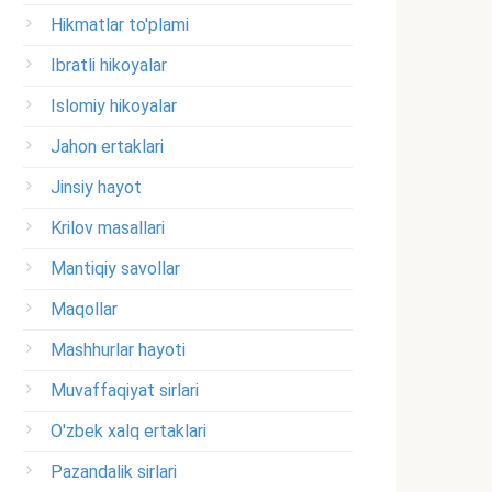
Hikmatlar to'plami
Ibratli hikoyalar
Islomiy hikoyalar
Jahon ertaklari
Jinsiy hayot
Krilov masallari
Mantiqiy savollar
Maqollar
Mashhurlar hayoti
Muvaffaqiyat sirlari
O'zbek xalq ertaklari
Pazandalik sirlari