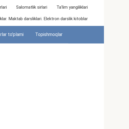
lari
Salomatlik sirlari
Ta’lim yangiliklari
lar. Maktab darsliklari. Elektron darslik kitoblar
rlar to’plami
Topishmoqlar