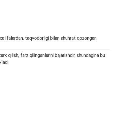
lifalardan, taqvodorligi bilan shuhrat qozongan.
k qilish, farz qilinganlarini bajarishdir, shundagina bu
ladi.