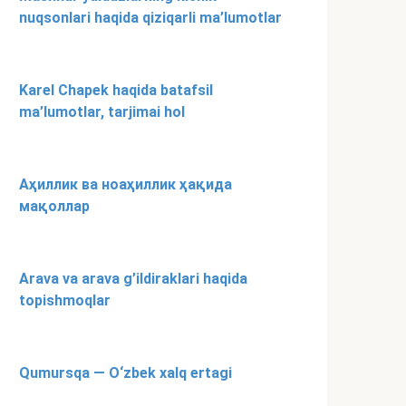
nuqsonlari haqida qiziqarli ma’lumotlar
Karel Chapek haqida batafsil
ma’lumotlar, tarjimai hol
Аҳиллик ва ноаҳиллик ҳақида
мақоллар
Arava va arava g’ildiraklari haqida
topishmoqlar
Qumursqa — O‘zbek xalq ertagi