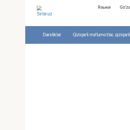
Перейти
Языки
Go’zal
к
контенту
Darsliklar
Qiziqarli ma’lumotlar, qiziqarl