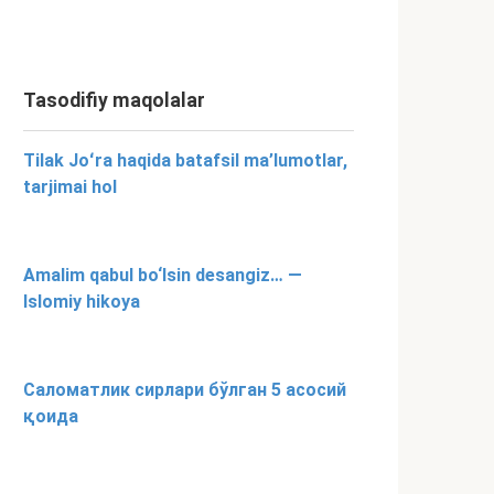
Tasodifiy maqolalar
Tilak Joʻra haqida batafsil ma’lumotlar,
tarjimai hol
Amalim qabul bo‘lsin desangiz… —
Islomiy hikoya
Саломатлик сирлари бўлган 5 асосий
қоида