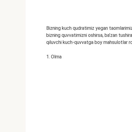
Bizning kuch qudratimiz yegan taomlarimiz
bizning quvvatimizni oshirsa, ba’zan tushir
qiluvchi kuch-quvvatga boy mahsulotlar ro’y
1. Olma