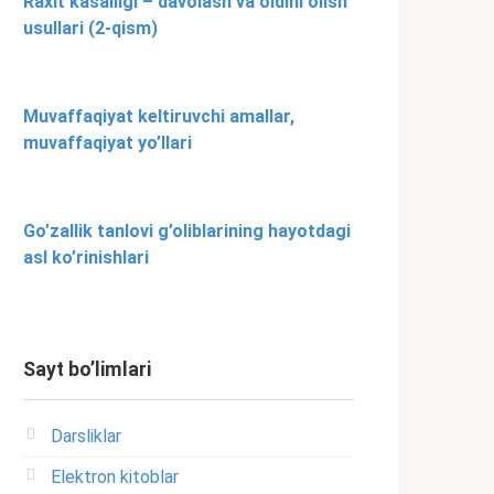
Raxit kasalligi – davolash va oldini olish
usullari (2-qism)
Muvaffaqiyat keltiruvchi amallar,
muvaffaqiyat yo’llari
Go’zallik tanlovi g’oliblarining hayotdagi
asl ko’rinishlari
Sayt bo’limlari
Darsliklar
Elektron kitoblar