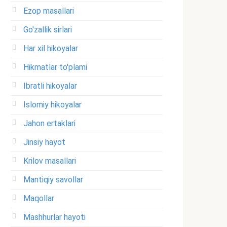
Ezop masallari
Go'zallik sirlari
Har xil hikoyalar
Hikmatlar to'plami
Ibratli hikoyalar
Islomiy hikoyalar
Jahon ertaklari
Jinsiy hayot
Krilov masallari
Mantiqiy savollar
Maqollar
Mashhurlar hayoti