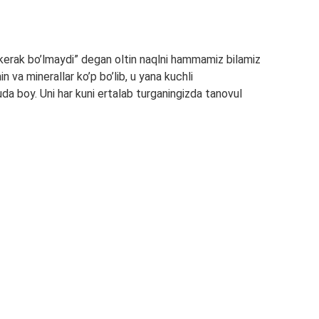
kerak bo’lmaydi” degan oltin naqlni hammamiz bilamiz
va minerallar ko’p bo’lib, u yana kuchli
uda boy. Uni har kuni ertalab turganingizda tanovul