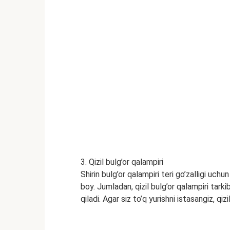
3. Qizil bulg’or qalampiri
Shirin bulg’or qalampiri teri go’zalligi uch
boy. Jumladan, qizil bulg’or qalampiri tarki
qiladi. Agar siz to’q yurishni istasangiz, qi