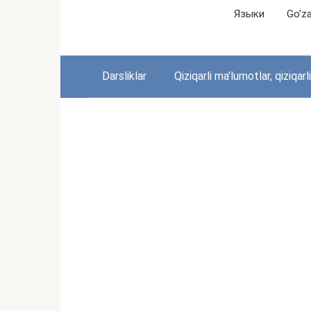
Перейти
Языки
Go’zal
к
контенту
Darsliklar
Qiziqarli ma’lumotlar, qiziqarl