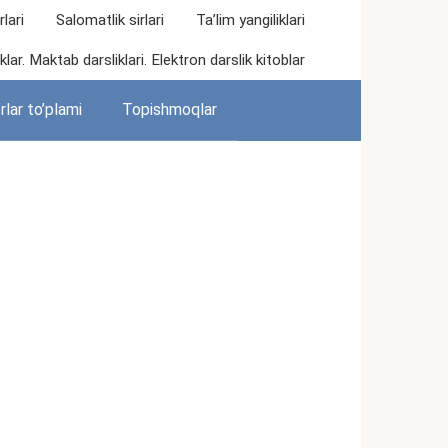
lari
Salomatlik sirlari
Ta’lim yangiliklari
lar. Maktab darsliklari. Elektron darslik kitoblar
rlar to’plami
Topishmoqlar