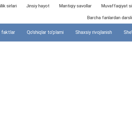
lik sirlari
Jinsiy hayot
Mantiqiy savollar
Muvaffaqiyat sir
Barcha fanlardan darslik
i faktlar
Qo’shiqlar to’plami
Shaxsiy rivojlanish
She’