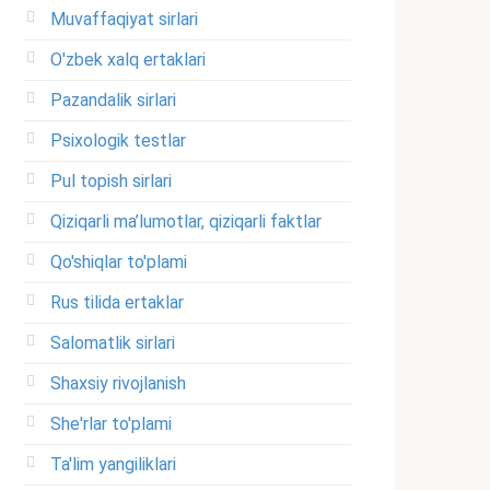
Muvaffaqiyat sirlari
O'zbek xalq ertaklari
Pazandalik sirlari
Psixologik testlar
Pul topish sirlari
Qiziqarli ma’lumotlar, qiziqarli faktlar
Qo'shiqlar to'plami
Rus tilida ertaklar
Salomatlik sirlari
Shaxsiy rivojlanish
She'rlar to'plami
Ta'lim yangiliklari