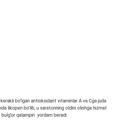
un kerakli bo’lgan antioksidant vitaminlar A va Cga juda
bida likopen bo’lib, u saratonning oldini olishga hizmat
zil bulg’or qalampiri yordam beradi.