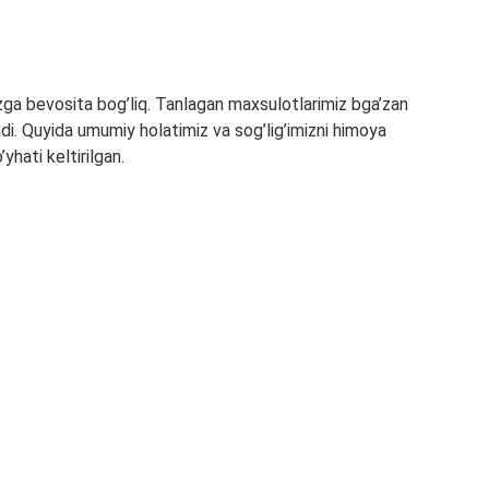
ga bevosita bog’liq. Tanlagan maxsulotlarimiz bga’zan
adi. Quyida umumiy holatimiz va sog’lig’imizni himoya
hati keltirilgan.