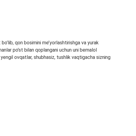
bo’lib, qon bosimini me’yorlashtirishga va yurak
nanlar po’st bilan qoplangani uchun uni bemalol
engil ovqatlar, shubhasiz, tushlik vaqtigacha sizning