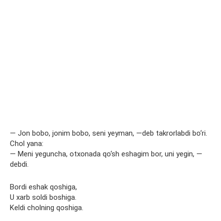
— Jon bobo, jonim bobo, seni yeyman, —deb takrorlabdi bo‘ri.
Chol yana:
— Meni yeguncha, otxonada qo‘sh eshagim bor, uni yegin, —
debdi.
Bordi eshak qoshiga,
U xarb soldi boshiga.
Keldi cholning qoshiga.