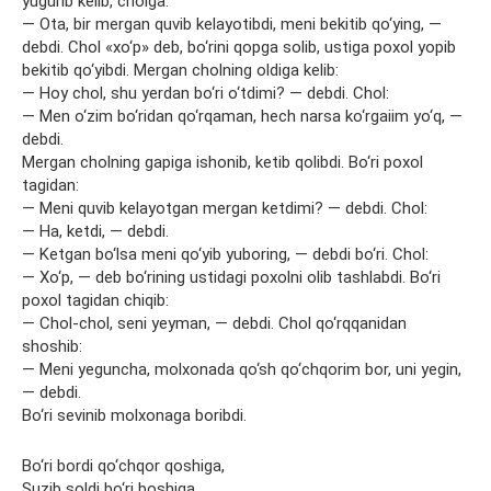
yugurib kelib, cholga:
— Ota, bir mergan quvib kelayotibdi, meni bekitib qo‘ying, —
debdi. Chol «xo‘p» deb, bo‘rini qopga solib, ustiga poxol yopib
bekitib qo‘yibdi. Mergan cholning oldiga kelib:
— Hoy chol, shu yerdan bo‘ri o‘tdimi? — debdi. Chol:
— Men o‘zim bo‘ridan qo‘rqaman, hech narsa ko‘rgaiim yo‘q, —
debdi.
Mergan cholning gapiga ishonib, ketib qolibdi. Bo‘ri poxol
tagidan:
— Meni quvib kelayotgan mergan ketdimi? — debdi. Chol:
— Ha, ketdi, — debdi.
— Ketgan bo‘lsa meni qo‘yib yuboring, — debdi bo‘ri. Chol:
— Xo‘p, — deb bo‘rining ustidagi poxolni olib tashlabdi. Bo‘ri
poxol tagidan chiqib:
— Chol-chol, seni yeyman, — debdi. Chol qo‘rqqanidan
shoshib:
— Meni yeguncha, molxonada qo‘sh qo‘chqorim bor, uni yegin,
— debdi.
Bo‘ri sevinib molxonaga boribdi.
Bo‘ri bordi qo‘chqor qoshiga,
Suzib soldi bo‘ri boshiga.