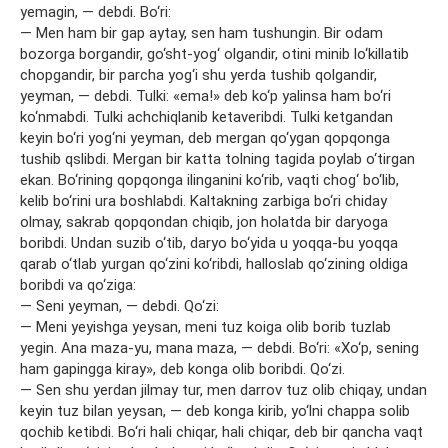
yemagin, — debdi. Bo‘ri:
— Men ham bir gap aytay, sen ham tushungin. Bir odam
bozorga borgandir, go‘sht-yog‘ olgandir, otini minib lo‘killatib
chopgandir, bir parcha yog‘i shu yerda tushib qolgandir,
yeyman, — debdi. Tulki: «ema!» deb ko‘p yalinsa ham bo‘ri
ko‘nmabdi. Tulki achchiqlanib ketaveribdi. Tulki ketgandan
keyin bo‘ri yog‘ni yeyman, deb mergan qo‘ygan qopqonga
tushib qslibdi. Mergan bir katta tolning tagida poylab o‘tirgan
ekan. Bo‘rining qopqonga ilinganini ko‘rib, vaqti chog‘ bo‘lib,
kelib bo‘rini ura boshlabdi. Kaltakning zarbiga bo‘ri chiday
olmay, sakrab qopqondan chiqib, jon holatda bir daryoga
boribdi. Undan suzib o‘tib, daryo bo‘yida u yoqqa-bu yoqqa
qarab o‘tlab yurgan qo‘zini ko‘ribdi, halloslab qo‘zining oldiga
boribdi va qo‘ziga:
— Seni yeyman, — debdi. Qo‘zi:
— Meni yeyishga yeysan, meni tuz koiga olib borib tuzlab
yegin. Ana maza-yu, mana maza, — debdi. Bo‘ri: «Xo‘p, sening
ham gapingga kiray», deb konga olib boribdi. Qo‘zi.
— Sen shu yerdan jilmay tur, men darrov tuz olib chiqay, undan
keyin tuz bilan yeysan, — deb konga kirib, yo‘lni chappa solib
qochib ketibdi. Bo‘ri hali chiqar, hali chiqar, deb bir qancha vaqt