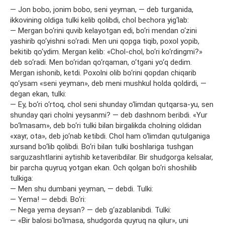
— Jon bobo, jonim bobo, seni yeyman, — deb turganida,
ikkovining oldiga tulki kelib qolibdi, chol bechora yig‘lab:
— Mergan bo‘rini quvib kelayotgan edi, bo‘ri mendan o‘zini
yashirib qo‘yishni so‘radi. Men uni qopga tiqib, poxol yopib,
bekitib qo‘ydim. Mergan kelib: «Chol-chol, bo‘ri ko‘rdingmi?»
deb so‘radi. Men bo‘ridan qo‘rqaman, o‘tgani yo‘q dedim.
Mergan ishonib, ketdi. Poxolni olib bo‘rini qopdan chiqarib
qo‘ysam «seni yeyman», deb meni mushkul holda qoldirdi, —
degan ekan, tulki:
— Ey, bo‘ri o‘rtoq, chol seni shunday o‘limdan qutqarsa-yu, sen
shunday qari cholni yeysanmi? — deb dashnom beribdi. «Yur
bo‘lmasam», deb bo‘ri tulki bilan birgalikda cholning oldidan
«xayr, ota», deb jo‘nab ketibdi. Chol ham o‘limdan qutulganiga
xursand bo‘lib qolibdi. Bo‘ri bilan tulki boshlariga tushgan
sarguzashtlarini aytishib ketaveribdilar. Bir shudgorga kelsalar,
bir parcha quyruq yotgan ekan. Och qolgan bo‘ri shoshilib
tulkiga:
— Men shu dumbani yeyman, — debdi. Tulki:
— Yema! — debdi. Bo‘ri:
— Nega yema deysan? — deb g‘azablanibdi. Tulki:
— «Bir balosi bo‘lmasa, shudgorda quyruq na qilur», uni