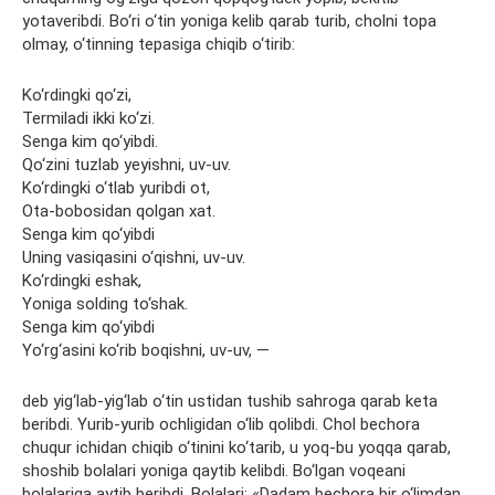
yotaveribdi. Bo‘ri o‘tin yoniga kelib qarab turib, cholni topa
olmay, o‘tinning tepasiga chiqib o‘tirib:
Ko‘rdingki qo‘zi,
Termiladi ikki ko‘zi.
Senga kim qo‘yibdi.
Qo‘zini tuzlab yeyishni, uv-uv.
Ko‘rdingki o‘tlab yuribdi ot,
Ota-bobosidan qolgan xat.
Senga kim qo‘yibdi
Uning vasiqasini o‘qishni, uv-uv.
Ko‘rdingki eshak,
Yoniga solding to‘shak.
Senga kim qo‘yibdi
Yo‘rg‘asini ko‘rib boqishni, uv-uv, —
deb yig‘lab-yig‘lab o‘tin ustidan tushib sahroga qarab keta
beribdi. Yurib-yurib ochligidan o‘lib qolibdi. Chol bechora
chuqur ichidan chiqib o‘tinini ko‘tarib, u yoq-bu yoqqa qarab,
shoshib bolalari yoniga qaytib kelibdi. Bo‘lgan voqeani
bolalariga aytib beribdi. Bolalari: «Dadam bechora bir o‘limdan