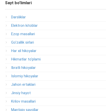
Sayt bo’limlari
Darsliklar
Elektron kitoblar
Ezop masallari
Go'zallik sirlari
Har xil hikoyalar
Hikmatlar to'plami
Ibratli hikoyalar
Islomiy hikoyalar
Jahon ertaklari
Jinsiy hayot
Krilov masallari
Mantiqiy savollar