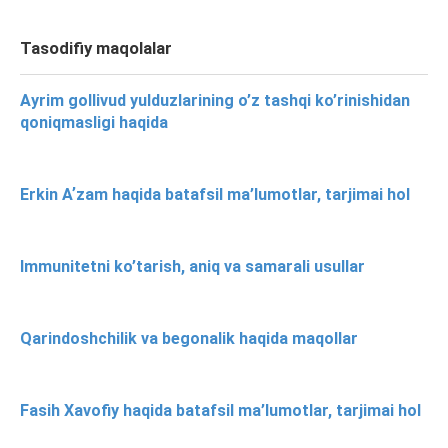
Tasodifiy maqolalar
Ayrim gollivud yulduzlarining o’z tashqi ko’rinishidan
qoniqmasligi haqida
Erkin Aʼzam haqida batafsil ma’lumotlar, tarjimai hol
Immunitetni ko’tarish, aniq va samarali usullar
Qarindoshchilik va begonalik haqida maqollar
Fasih Xavofiy haqida batafsil ma’lumotlar, tarjimai hol