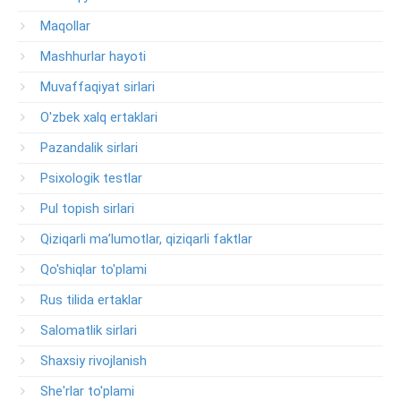
Maqollar
Mashhurlar hayoti
Muvaffaqiyat sirlari
O'zbek xalq ertaklari
Pazandalik sirlari
Psixologik testlar
Pul topish sirlari
Qiziqarli ma’lumotlar, qiziqarli faktlar
Qo'shiqlar to'plami
Rus tilida ertaklar
Salomatlik sirlari
Shaxsiy rivojlanish
She'rlar to'plami