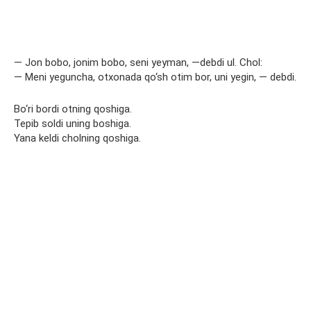
— Jon bobo, jonim bobo, seni yeyman, —debdi ul. Chol:
— Meni yeguncha, otxonada qo‘sh otim bor, uni yegin, — debdi.
Bo‘ri bordi otning qoshiga.
Tepib soldi uning boshiga.
Yana keldi cholning qoshiga.