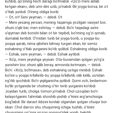
kutibdi, qo‘zining hech daragi bo‘lmabdi. «Qo‘zi meni aldab
ketgan ekan», deb umi-dini uzib, jo‘nabdi. Bir joyga borsa, bir ot
o‘tlab yuribdi. Otning oldiga borib:
— Ot, ot! Seni yeyman, — debdi. Ot:
— Meni yesang yersan, mening taqamga yozilgan vasiyat bor,
shuni o‘qib ber, men eshitay, — debdi. Bo‘ri taqadagi xatni
o‘qiyman deb borishi bilan ot bir tepibdi, bo‘rining og‘zi qonab,
dumalab ketibdi. O’rnidan turib bir joyga borib, u yoqqa-bu
yoqqa qarab, nima qilishini bilmay turgan ekan, bir semiz
eshakning o‘tlab yurganini ko‘rib qolibdi. Eshakning oldiga borib.
— Eshak, seni yeyman, — debdi. Eshak aytibdi:
— Xo‘p, meni yeyishga yeysan. Ota-buvamdan qolgan yo‘rg‘a
yurishim bor, shuni qilib beray, armonda ketmayin, — debdi.
Bo‘ri: «Xo‘p, bo‘lmasa», deb eshakning ustiga minibdi. Eshak
bo‘rini u yoqqa lo‘killatib-bu yoqqa lo‘killatib olib kelib, ustidan
irg‘itib qochibdi. Bo‘ri yiqilganicha qolibdi. Qorni och, bedarmon
bo‘lib yotganida bir cholning o‘tin terib yurganini ko‘ribdi.
Joyidan turib, cholga tomon jo‘nabdi. Chol uzoqdan bo‘ri
kelayotganini fahmlab shoshib-pishib o‘tinini arg‘amchisiga
bog‘labdi. Bir daraxt ildizini kovlab olgandan qolgan chuqur bor
ekan. Chol darrov shu chuqurning ichiga tushib, o‘tinini
chuqurning og‘ziga qozon qopqog‘idek yopib, bekitib