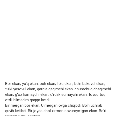
Bor ekan, yo‘q ekan, och ekan, to‘q ekan, bo‘ri bakovul ekan,
tulki yasovul ekan, qarg‘a qaqimchi ekan, chumchuq chaqimchi
ekan, g‘oz karnaychi ekan, o‘rdak surnaychi ekan, tovuq toq
etdi, bilmadim qaqqa ketdi.
Bir mergan bor ekan. U mergan ovga chiqibdi. Bo‘ri uchrab
quvib ketibdi. Bir joyda chol xirmon sovurayotgan ekan. Bo‘ri