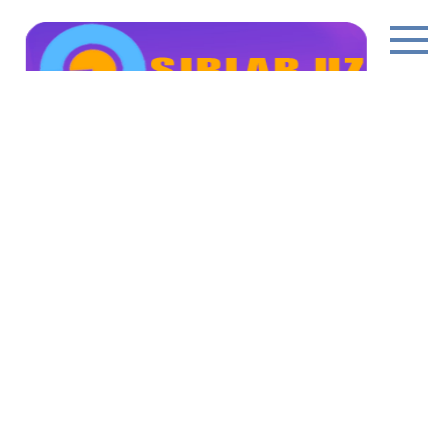
Перейти
к
контенту