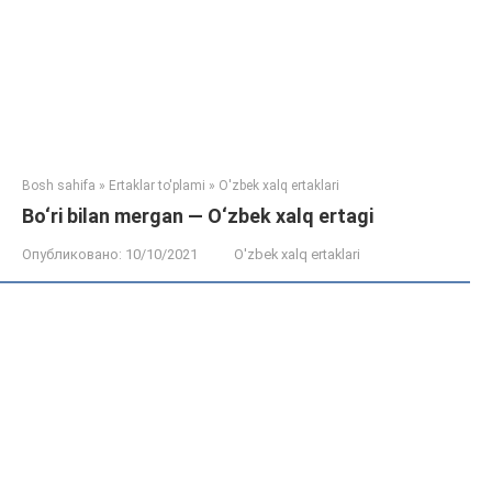
Bosh sahifa
»
Ertaklar to'plami
»
O'zbek xalq ertaklari
Bo‘ri bilan mergan — O‘zbek xalq ertagi
Опубликовано:
10/10/2021
O'zbek xalq ertaklari