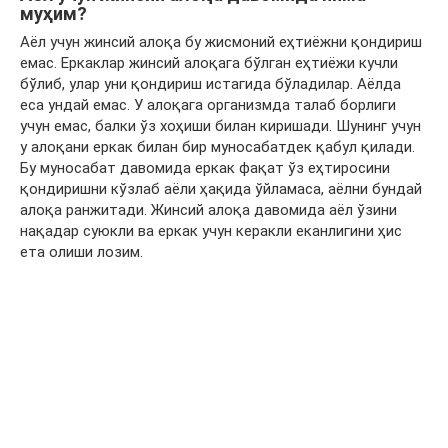
муҳим?
Аёл учун жинсий алоқа бу жисмоний еҳтиёжни қондириш
емас. Еркаклар жинсий алоқага бўлган еҳтиёжи кучли
бўлиб, улар уни қондириш истагида бўладилар. Аёлда
еса ундай емас. У алоқага организмда талаб борлиги
учун емас, балки ўз хоҳиши билан киришади. Шунинг учун
у алоқани еркак билан бир муносабатдек қабул қилади.
Бу муносабат давомида еркак фақат ўз еҳтиросини
қондиришни кўзлаб аёли ҳақида ўйламаса, аёлни бундай
алоқа ранжитади. Жинсий алоқа давомида аёл ўзини
нақадар суюкли ва еркак учун керакли еканлигини ҳис
ета олиши лозим.