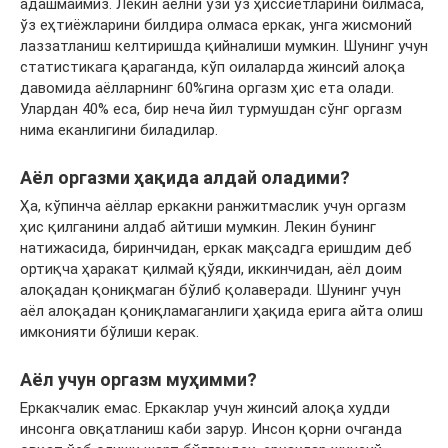
адашмаймиз. Лекин аёлни ўзи ўз ҳиссиётларини билмаса,
ўз еҳтиёжларини билдира олмаса еркак, унга жисмоний
лаззатланиш келтиришда қийналиши мумкин. Шунинг учун
статистикага қараганда, кўп оилаларда жинсий алоқа
давомида аёлларнинг 60%гина оргазм ҳис ета олади.
Улардан 40% еса, бир неча йил турмушдан сўнг оргазм
нима еканлигини биладилар.
Аёл оргазми ҳақида алдай оладими?
Ҳа, кўпинча аёллар еркакни ранжитмаслик учун оргазм
ҳис қилганини алдаб айтиши мумкин. Лекин бунинг
натижасида, биринчидан, еркак мақсадга еришдим деб
ортиқча ҳаракат қилмай қўяди, иккинчидан, аёл доим
алоқадан қониқмаган бўлиб қолаверади. Шунинг учун
аёл алоқадан қониқламаганлиги ҳақида ерига айта олиш
имконияти бўлиши керак.
Аёл учун оргазм муҳимми?
Еркакчалик емас. Еркаклар учун жинсий алоқа худди
инсонга овқатланиш каби зарур. Инсон қорни очганда