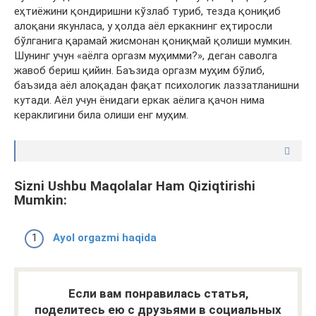
еҳтиёжини қондиришни кўзлаб туриб, тезда қониқиб
алоқани якунласа, у ҳолда аёл еркакнинг еҳтиросли
бўлганига қарамай жисмонан қониқмай қолиши мумкин.
Шунинг учун «аёлга оргазм муҳимми?», деган саволга
жавоб бериш қийин. Баъзида оргазм муҳим бўлиб,
баъзида аёл алоқадан фақат психологик лаззатланишни
кутади. Аёл учун ёнидаги еркак аёлига қачон нима
кераклигини била олиши енг муҳим.
Sizni Ushbu Maqolalar Ham Qiziqtirishi
Mumkin:
Ayol orgazmi haqida
Если вам понравилась статья,
поделитесь ею с друзьями в социальных