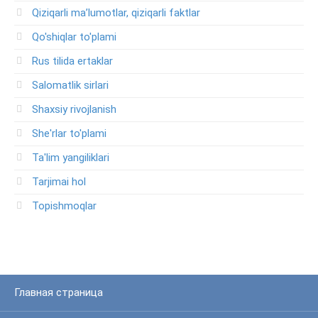
Qiziqarli ma’lumotlar, qiziqarli faktlar
Qo'shiqlar to'plami
Rus tilida ertaklar
Salomatlik sirlari
Shaxsiy rivojlanish
She'rlar to'plami
Ta'lim yangiliklari
Tarjimai hol
Topishmoqlar
Главная страница