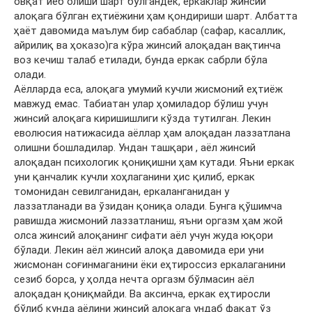
овқат йеб олиши шарт бўлгандек, еркаклар жинсий
алоқага бўлган еҳтиёжини ҳам қондириши шарт. Албатта
ҳаёт давомида маълум бир сабаблар (сафар, касаллик,
айрилиқ ва ҳоказо)га кўра жинсий алоқадан вақтинча
воз кечиш талаб етилади, бунда еркак сабрли бўла
олади.
Аёлларда еса, алоқага умумий кучли жисмоний еҳтиёж
мавжуд емас. Табиатан улар ҳомиладор бўлиш учун
жинсий алоқага киришишлиги кўзда тутилган. Лекин
еволюсия натижасида аёллар ҳам алоқадан лаззатлана
олишни бошладилар. Ундан ташқари , аёл жинсий
алоқадан психологик қониқишни ҳам кутади. Яъни еркак
уни қанчалик кучли хоҳлаганини ҳис қилиб, еркак
томонидан севилганидан, еркаланганидан у
лаззатланади ва ўзидан қониқа олади. Бунга қўшимча
равишда жисмоний лаззатланиш, яъни оргазм ҳам жой
олса жинсий алоқанинг сифати аёл учун жуда юқори
бўлади. Лекин аёл жинсий алоқа давомида ери уни
жисмонан соғинмаганини ёки еҳтироссиз еркалаганини
сезиб борса, у ҳолда нечта оргазм бўлмасин аёл
алоқадан қониқмайди. Ва аксинча, еркак еҳтиросли
бўлиб кунда аёлини жинсий алоқага ундаб фақат ўз