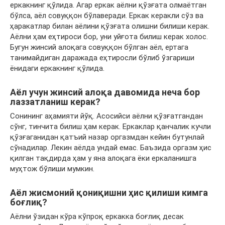
еркакнинг қўлида. Агар еркак аёлни қўзғата олмаётган
бўлса, аёл совуққон бўлаверади. Еркак керакли сўз ва
ҳаракатлар билан аёлини қўзғата олишни билиши керак.
Аёлни ҳам еҳтироси бор, уни уйғота билиш керак холос.
Бугун жинсий алоқага совуққон бўлган аёл, ертага
танимайдиган даражада еҳтиросли бўлиб ўзгариши
ёнидаги еркакнинг қўлида.
Аёл учун жинсий алоқа давомида неча бор
лаззатланиш керак?
Сонининг аҳамияти йўқ. Асосийси аёлни қўзғатгандан
сўнг, тинчита билиш ҳам керак. Еркаклар қанчалик кучли
қўзғаганидан қатъий назар оргазмдан кейин бутунлай
сўнадилар. Лекин аёлда ундай емас. Баъзида оргазм ҳис
қилган тақдирда ҳам у яна алоқага ёки еркаланишга
муҳтож бўлиши мумкин.
Аёл жисмоний қониқишни ҳис қилиши кимга
боғлиқ?
Аёлни ўзидан кўра кўпроқ еркакка боғлиқ десак