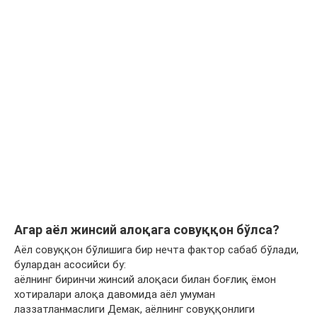
Агар аёл жинсий алоқага совуққон бўлса?
Аёл совуққон бўлишига бир нечта фактор сабаб бўлади,
булардан асосийси бу:
аёлнинг биринчи жинсий алоқаси билан боғлиқ ёмон
хотиралари алоқа давомида аёл умуман
лаззатланмаслиги Демак, аёлнинг совуққонлиги