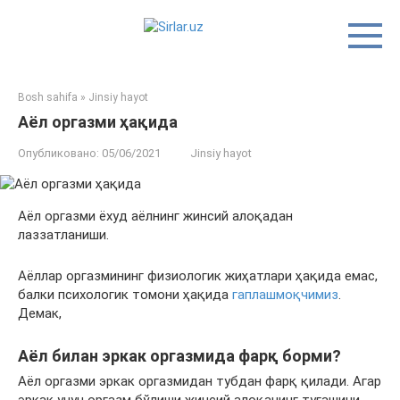
Перейти
к
контенту
Bosh sahifa
»
Jinsiy hayot
Аёл оргазми ҳақида
Опубликовано:
05/06/2021
Jinsiy hayot
Аёл оргазми ёхуд аёлнинг жинсий алоқадан
лаззатланиши.
Аёллар оргазмининг физиологик жиҳатлари ҳақида емас,
балки психологик томони ҳақида
гаплашмоқчимиз
.
Демак,
Аёл билан эркак оргазмида фарқ борми?
Аёл оргазми эркак оргазмидан тубдан фарқ қилади. Агар