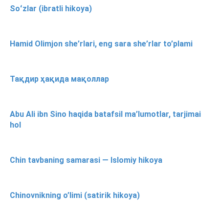
Soʻzlar (ibratli hikoya)
Hamid Olimjon she’rlari, eng sara she’rlar to’plami
Тақдир ҳақида мақоллар
Abu Ali ibn Sino haqida batafsil ma’lumotlar, tarjimai
hol
Chin tavbaning samarasi — Islomiy hikoya
Chinovnikning o’limi (satirik hikoya)