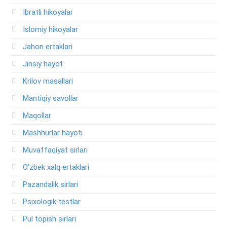
Ibratli hikoyalar
Islomiy hikoyalar
Jahon ertaklari
Jinsiy hayot
Krilov masallari
Mantiqiy savollar
Maqollar
Mashhurlar hayoti
Muvaffaqiyat sirlari
O'zbek xalq ertaklari
Pazandalik sirlari
Psixologik testlar
Pul topish sirlari