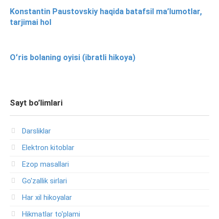
Konstantin Paustovskiy haqida batafsil ma’lumotlar,
tarjimai hol
Oʻris bolaning oyisi (ibratli hikoya)
Sayt bo’limlari
Darsliklar
Elektron kitoblar
Ezop masallari
Go'zallik sirlari
Har xil hikoyalar
Hikmatlar to'plami