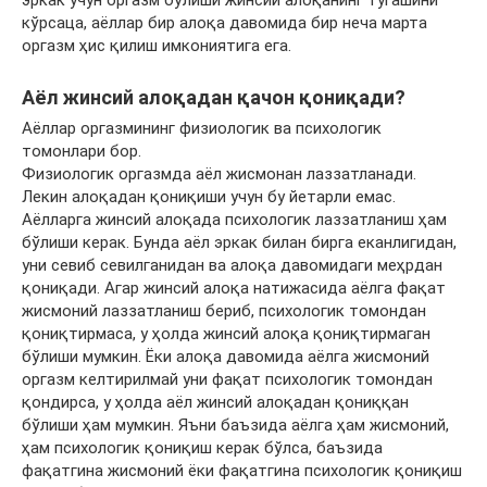
эркак учун оргазм бўлиши жинсий алоқанинг тугашини
кўрсаца, аёллар бир алоқа давомида бир неча марта
оргазм ҳис қилиш имкониятига ега.
Аёл жинсий алоқадан қачон қониқади?
Аёллар оргазмининг физиологик ва психологик
томонлари бор.
Физиологик оргазмда аёл жисмонан лаззатланади.
Лекин алоқадан қониқиши учун бу йетарли емас.
Аёлларга жинсий алоқада психологик лаззатланиш ҳам
бўлиши керак. Бунда аёл эркак билан бирга еканлигидан,
уни севиб севилганидан ва алоқа давомидаги меҳрдан
қониқади. Агар жинсий алоқа натижасида аёлга фақат
жисмоний лаззатланиш бериб, психологик томондан
қониқтирмаса, у ҳолда жинсий алоқа қониқтирмаган
бўлиши мумкин. Ёки алоқа давомида аёлга жисмоний
оргазм келтирилмай уни фақат психологик томондан
қондирса, у ҳолда аёл жинсий алоқадан қониққан
бўлиши ҳам мумкин. Яъни баъзида аёлга ҳам жисмоний,
ҳам психологик қониқиш керак бўлса, баъзида
фақатгина жисмоний ёки фақатгина психологик қониқиш