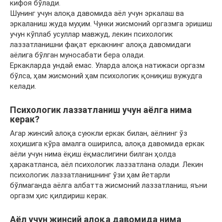
кифоя бўлади.
Шунинг учун алоқа давомида аёл учун эркалаш ва
эркаланиш жуда муҳим. Чунки жисмоний оргазмга эришиш
учун кўплаб усуллар мавжуд, лекин психологик
лаззатланишни фақат еркакнинг алоқа давомидаги
аёлига бўлган муносабати бера олади.
Еркакларда ундай емас. Уларда алоқа натижаси оргазм
бўлса, ҳам жисмоний ҳам психологик қониқиш вужудга
келади.
Психологик лаззатланиш учун аёлга нима
керак?
Агар жинсий алоқа суюкли еркак билан, аёлнинг ўз
хоҳишига кўра амалга оширилса, алоқа давомида еркак
аёли учун нима ёқиш ёқмаслигини билган ҳолда
ҳаракатланса, аёл психологик лаззатлана олади. Лекин
психологик лаззатланишнинг ўзи ҳам йетарли
бўлмаганда аёлга албатта жисмоний лаззатланиш, яъни
оргазм ҳис қилдириш керак.
Аёл учун жинсий алоқа давомида нима