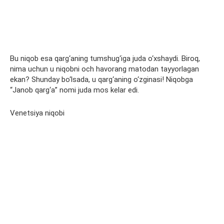
Bu niqob esa qarg‘aning tumshug‘iga juda o‘xshaydi. Biroq,
nima uchun u niqobni och havorang matodan tayyorlagan
ekan? Shunday bo‘lsada, u qarg‘aning o‘zginasi! Niqobga
“Janob qarg‘a” nomi juda mos kelar edi.
Venetsiya niqobi