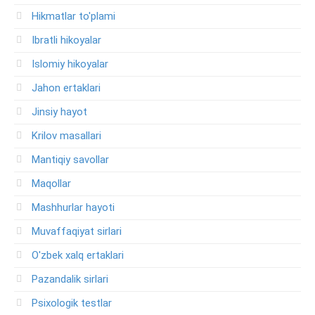
Hikmatlar to'plami
Ibratli hikoyalar
Islomiy hikoyalar
Jahon ertaklari
Jinsiy hayot
Krilov masallari
Mantiqiy savollar
Maqollar
Mashhurlar hayoti
Muvaffaqiyat sirlari
O'zbek xalq ertaklari
Pazandalik sirlari
Psixologik testlar