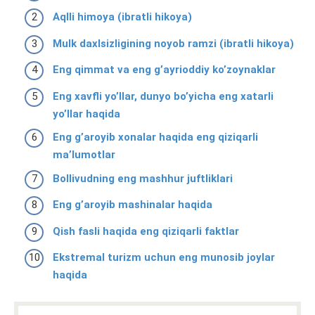
Aqlli himoya (ibratli hikoya)
Mulk daxlsizligining noyob ramzi (ibratli hikoya)
Eng qimmat va eng g’ayrioddiy ko’zoynaklar
Eng xavfli yo’llar, dunyo bo’yicha eng xatarli
yo’llar haqida
Eng g’aroyib xonalar haqida eng qiziqarli
ma’lumotlar
Bollivudning eng mashhur juftliklari
Eng g’aroyib mashinalar haqida
Qish fasli haqida eng qiziqarli faktlar
Ekstremal turizm uchun eng munosib joylar
haqida