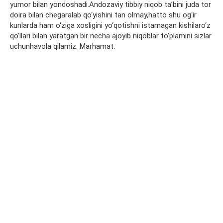
yumor bilan yondoshadi.Andozaviy tibbiy niqob ta’bini juda tor
doira bilan chegaralab qo‘yishini tan olmay,hatto shu og‘ir
kunlarda ham o‘ziga xosligini yo‘qotishni istamagan kishilaro‘z
qo‘llari bilan yaratgan bir necha ajoyib niqoblar to‘plamini sizlar
uchunhavola qilamiz. Marhamat.