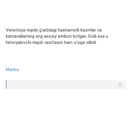
Venetsiya niqobi g‘arbdagi hashamatli bazmlar va
karnavallarning eng asosiy atributi bo‘lgan. Endi esa u
himoyalovchi niqob vazifasini ham o‘ziga olibdi.
Manba