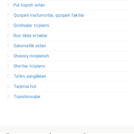
Pul topish sirlari
Qiziqarli ma’lumotlar, qiziqarli faktlar
Qo'shiqlar to'plami
Rus tilida ertaklar
Salomatlik sirlari
Shaxsiy rivojlanish
She'rlar to'plami
Ta'lim yangiliklari
Tarjimai hol
Topishmoqlar