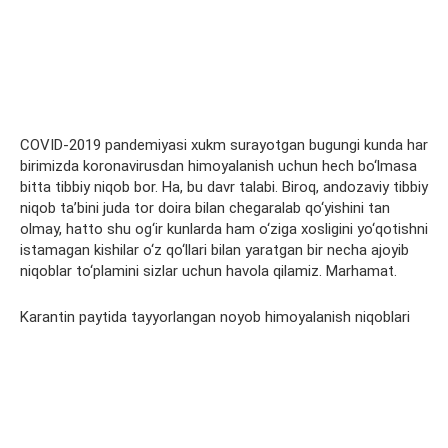
COVID-2019 pandemiyasi xukm surayotgan bugungi kunda har
birimizda koronavirusdan himoyalanish uchun hech bo‘lmasa
bitta tibbiy niqob bor. Ha, bu davr talabi. Biroq, andozaviy tibbiy
niqob ta’bini juda tor doira bilan chegaralab qo‘yishini tan
olmay, hatto shu og‘ir kunlarda ham o‘ziga xosligini yo‘qotishni
istamagan kishilar o‘z qo‘llari bilan yaratgan bir necha ajoyib
niqoblar to‘plamini sizlar uchun havola qilamiz. Marhamat.
Karantin paytida tayyorlangan noyob himoyalanish niqoblari