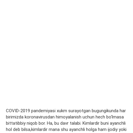
COVID-2019 pandemiyasi xukm surayotgan bugungikunda har
birimizda koronavirusdan himoyalanish uchun hech bo‘lmasa
bittatibbiy niqob bor. Ha, bu davr talabi. Kimlardir buni ayanchli
hol deb bilsa,kimlardir mana shu ayanchli holga ham ijodiy yoki