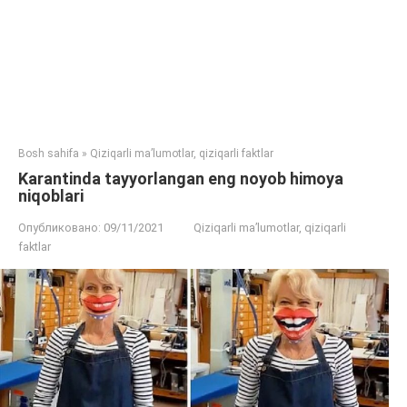
Bosh sahifa
»
Qiziqarli ma’lumotlar, qiziqarli faktlar
Karantinda tayyorlangan eng noyob himoya
niqoblari
Опубликовано:
09/11/2021
Qiziqarli ma’lumotlar, qiziqarli
faktlar