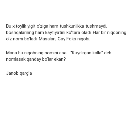
Bu xitoylik yigit o‘ziga ham tushkunlikka tushmaydi,
boshqalarning ham kayfiyatini ko‘tara oladi. Har bir niqobning
o‘z nomi bo‘ladi. Masalan, Gay Foks niqobi.
Mana bu niqobning nomini esa… “Kuydirgan kalla” deb
nomlasak qanday bo‘lar ekan?
Janob qarg’a