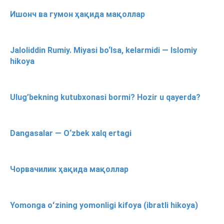
Ишонч ва гумон ҳақида мақоллар
Jaloliddin Rumiy. Miyasi bo‘lsa, kelarmidi — Islomiy
hikoya
Ulug’bekning kutubxonasi bormi? Hozir u qayerda?
Dangasalar — O‘zbek xalq ertagi
Чорвачилик ҳақида мақоллар
Yomonga oʻzining yomonligi kifoya (ibratli hikoya)