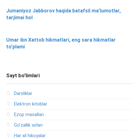
Jumaniyoz Jabborov haqida batafsil ma’lumotlar,
tarjimai hol
Umar ibn Xattob hikmatlari, eng sara hikmatlar
to’plami
Sayt bo’limlari
Darsliklar
Elektron kitoblar
Ezop masallari
Go'zallik sirlari
Har xil hikoyalar