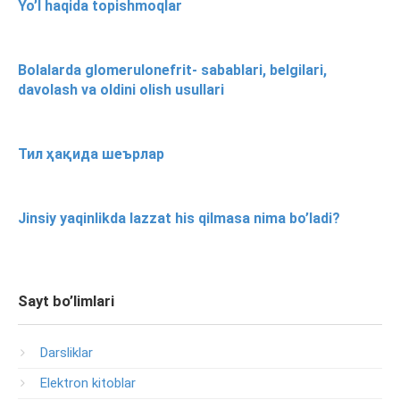
Yo’l haqida topishmoqlar
Bolalarda glomerulonefrit- sabablari, belgilari,
davolash va oldini olish usullari
Тил ҳақида шеърлар
Jinsiy yaqinlikda lazzat his qilmasa nima bo’ladi?
Sayt bo’limlari
Darsliklar
Elektron kitoblar