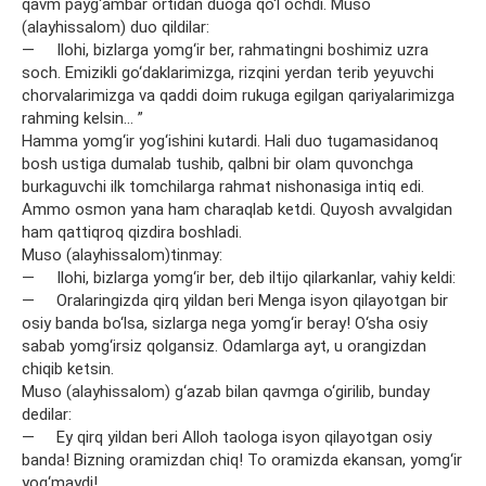
qavm payg‘ambar ortidan duoga qo‘l ochdi. Muso
(alayhissalom) duo qildilar:
— Ilohi, bizlarga yomg‘ir ber, rahmatingni boshimiz uzra
soch. Emizikli go‘daklarimizga, rizqini yerdan terib yeyuvchi
chorvalarimizga va qaddi doim rukuga egilgan qariyalarimizga
rahming kelsin… ”
Hamma yomg‘ir yog‘ishini kutardi. Hali duo tugamasidanoq
bosh ustiga dumalab tushib, qalbni bir olam quvonchga
burkaguvchi ilk tomchilarga rahmat nishonasiga intiq edi.
Ammo osmon yana ham charaqlab ketdi. Quyosh avvalgidan
ham qattiqroq qizdira boshladi.
Muso (alayhissalom)tinmay:
— Ilohi, bizlarga yomg‘ir ber, deb iltijo qilarkanlar, vahiy keldi:
— Oralaringizda qirq yildan beri Menga isyon qilayotgan bir
osiy banda bo‘lsa, sizlarga nega yomg‘ir beray! O‘sha osiy
sabab yomg‘irsiz qolgansiz. Odamlarga ayt, u orangizdan
chiqib ketsin.
Muso (alayhissalom) g‘azab bilan qavmga o‘girilib, bunday
dedilar:
— Ey qirq yildan beri Alloh taologa isyon qilayotgan osiy
banda! Bizning oramizdan chiq! To oramizda ekansan, yomg‘ir
yog‘maydi!