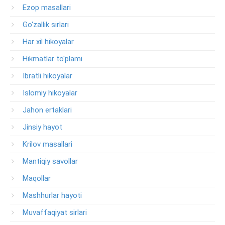
Ezop masallari
Go'zallik sirlari
Har xil hikoyalar
Hikmatlar to'plami
Ibratli hikoyalar
Islomiy hikoyalar
Jahon ertaklari
Jinsiy hayot
Krilov masallari
Mantiqiy savollar
Maqollar
Mashhurlar hayoti
Muvaffaqiyat sirlari