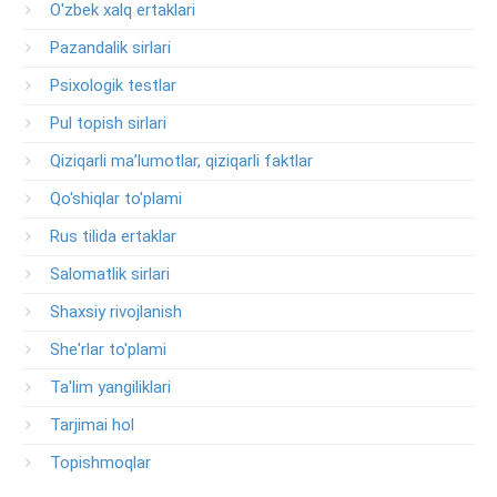
O'zbek xalq ertaklari
Pazandalik sirlari
Psixologik testlar
Pul topish sirlari
Qiziqarli ma’lumotlar, qiziqarli faktlar
Qo'shiqlar to'plami
Rus tilida ertaklar
Salomatlik sirlari
Shaxsiy rivojlanish
She'rlar to'plami
Ta'lim yangiliklari
Tarjimai hol
Topishmoqlar