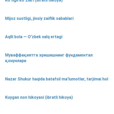
Koʻngil koʻzlari (ibratli hikoya)
Mijoz sustligi, jinsiy zaiflik sabablari
Aqlli bola — O‘zbek xalq ertagi
Муваффақиятга эришишнинг фундаментал
қонунлари
Nazar Shukur haqida batafsil ma’lumotlar, tarjimai hol
Kuygan non hikoyasi (ibratli hikoya)