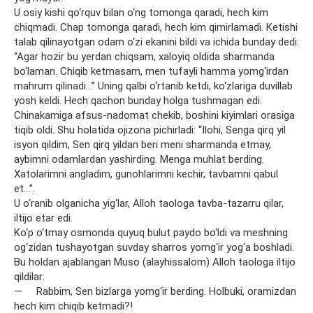
U osiy kishi qo‘rquv bilan o‘ng tomonga qaradi, hech kim
chiqmadi. Chap tomonga qaradi, hech kim qimirlamadi. Ketishi
talab qilinayotgan odam o‘zi ekanini bildi va ichida bunday dedi:
“Agar hozir bu yerdan chiqsam, xaloyiq oldida sharmanda
bo‘laman. Chiqib ketmasam, men tufayli hamma yomg‘irdan
mahrum qilinadi…” Uning qalbi o‘rtanib ketdi, ko‘zlariga duvillab
yosh keldi. Hech qachon bunday holga tushmagan edi.
Chinakamiga afsus-nadomat chekib, boshini kiyimlari orasiga
tiqib oldi. Shu holatida ojizona pichirladi: “Ilohi, Senga qirq yil
isyon qildim, Sen qirq yildan beri meni sharmanda etmay,
aybimni odamlardan yashirding. Menga muhlat berding.
Xatolarimni angladim, gunohlarimni kechir, tavbamni qabul
et…”.
U o‘ranib olganicha yig‘lar, Alloh taologa tavba-tazarru qilar,
iltijo etar edi.
Ko‘p o‘tmay osmonda quyuq bulut paydo bo‘ldi va meshning
og‘zidan tushayotgan suvday sharros yomg‘ir yog‘a boshladi.
Bu holdan ajablangan Muso (alayhissalom) Alloh taologa iltijo
qildilar:
— Rabbim, Sen bizlarga yomg‘ir berding. Holbuki, oramizdan
hech kim chiqib ketmadi?!