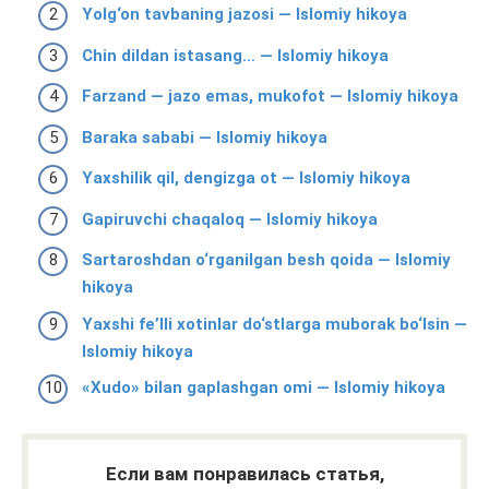
Yolg‘on tavbaning jazosi — Islomiy hikoya
Chin dildan istasang… — Islomiy hikoya
Farzand — jazo emas, mukofot — Islomiy hikoya
Baraka sababi — Islomiy hikoya
Yaxshilik qil, dengizga ot — Islomiy hikoya
Gapiruvchi chaqaloq — Islomiy hikoya
Sartaroshdan o‘rganilgan besh qoida — Islomiy
hikoya
Yaxshi fe’lli xotinlar do‘stlarga muborak bo‘lsin —
Islomiy hikoya
«Xudo» bilan gaplashgan omi — Islomiy hikoya
Если вам понравилась статья,