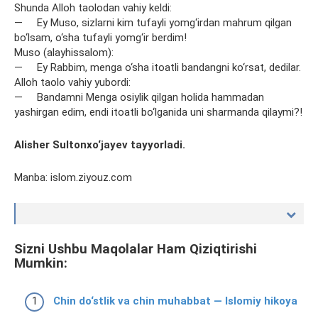
Shunda Alloh taolodan vahiy keldi:
— Ey Muso, sizlarni kim tufayli yomg‘irdan mahrum qilgan
bo‘lsam, o‘sha tufayli yomg‘ir berdim!
Muso (alayhissalom):
— Ey Rabbim, menga o‘sha itoatli bandangni ko‘rsat, dedilar.
Alloh taolo vahiy yubordi:
— Bandamni Menga osiylik qilgan holida hammadan
yashirgan edim, endi itoatli bo‘lganida uni sharmanda qilaymi?!
Alisher Sultonxo‘jayev tayyorladi.
Manba: islom.ziyouz.com
Sizni Ushbu Maqolalar Ham Qiziqtirishi
Mumkin:
Chin do‘stlik va chin muhabbat — Islomiy hikoya