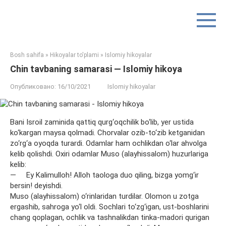
Перейти
к
контенту
Bosh sahifa
»
Hikoyalar to'plami
»
Islomiy hikoyalar
Chin tavbaning samarasi — Islomiy hikoya
Опубликовано:
16/10/2021
Islomiy hikoyalar
Bani Isroil zaminida qattiq qurg‘oqchilik bo‘lib, yer ustida
ko‘kargan maysa qolmadi. Chorvalar ozib-to‘zib ketganidan
zo‘rg‘a oyoqda turardi. Odamlar ham ochlikdan o‘lar ahvolga
kelib qolishdi. Oxiri odamlar Muso (alayhissalom) huzurlariga
kelib:
— Ey Kalimulloh! Alloh taologa duo qiling, bizga yomg‘ir
bersin! deyishdi.
Muso (alayhissalom) o‘rinlaridan turdilar. Olomon u zotga
ergashib, sahroga yo‘l oldi. Sochlari to‘zg‘igan, ust-boshlarini
chang qoplagan, ochlik va tashnalikdan tinka-madori qurigan