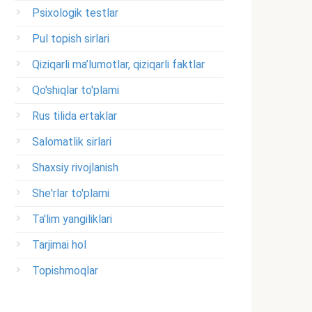
Psixologik testlar
Pul topish sirlari
Qiziqarli ma’lumotlar, qiziqarli faktlar
Qo'shiqlar to'plami
Rus tilida ertaklar
Salomatlik sirlari
Shaxsiy rivojlanish
She'rlar to'plami
Ta'lim yangiliklari
Tarjimai hol
Topishmoqlar