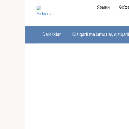
Перейти
Языки
Go’zal
к
контенту
Darsliklar
Qiziqarli ma’lumotlar, qiziqarl