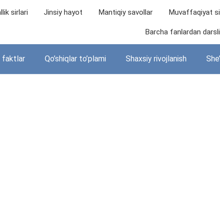
lik sirlari
Jinsiy hayot
Mantiqiy savollar
Muvaffaqiyat sir
Barcha fanlardan darslik
i faktlar
Qo’shiqlar to’plami
Shaxsiy rivojlanish
She’