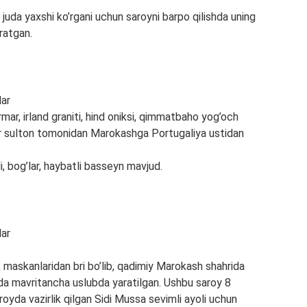
da yaxshi ko’rgani uchun saroyni barpo qilishda uning
ratgan.
mar, irland graniti, hind oniksi, qimmatbaho yog’och
klar sulton tomonidan Marokashga Portugaliya ustidan
i, bog’lar, haybatli basseyn mavjud.
 maskanlaridan bri bo’lib, qadimiy Marokash shahrida
da mavritancha uslubda yaratilgan. Ushbu saroy 8
oyda vazirlik qilgan Sidi Mussa sevimli ayoli uchun