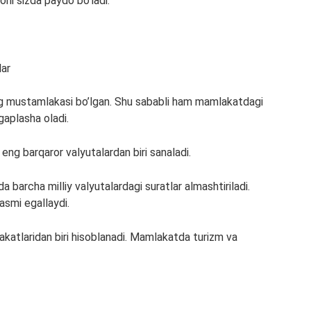
oni sizda paydo bo’ladi.
ng mustamlakasi bo’lgan. Shu sababli ham mamlakatdagi
gaplasha oladi.
ng barqaror valyutalardan biri sanaladi.
 barcha milliy valyutalardagi suratlar almashtiriladi.
rasmi egallaydi.
katlaridan biri hisoblanadi. Mamlakatda turizm va