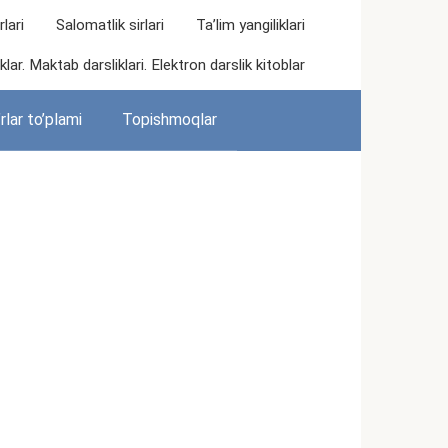
lari
Salomatlik sirlari
Ta’lim yangiliklari
lar. Maktab darsliklari. Elektron darslik kitoblar
rlar to’plami
Topishmoqlar