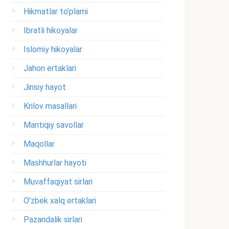
Hikmatlar to'plami
Ibratli hikoyalar
Islomiy hikoyalar
Jahon ertaklari
Jinsiy hayot
Krilov masallari
Mantiqiy savollar
Maqollar
Mashhurlar hayoti
Muvaffaqiyat sirlari
O'zbek xalq ertaklari
Pazandalik sirlari