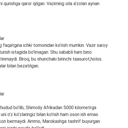
 qurishga qaror qilgan. Vazirning oila a’zolari aynan
ing faqatgina ichki tomonidan ko’rish mumkin. Vazir saroy
 turish istagida bo’lmagan. Shu sababli ham bino
rinmaydi. Biroq, bu shunchaki birinchi taasurot,holos.
alar bilan bezatilgan.
i hudud bo’lib, Shimoliy Afrikadan 5000 kilometrga
ni o’z ko’zlaringiz bilan ko’rish ham oson ish emas.
mkon bermaydi. Ammo, Marokashga tashrif buyurgan