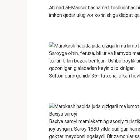
Ahmad al-Mansur hashamat tushunchasini ju
imkon qadar ulug’vor ko’rinishiga diqqat qa
Saroyga oltin, feruza, billur va kamyob mar
turlari bilan bezak berilgan. Ushbu boyli
qozonilgan g’alabadan keyin olib kirilgan.
Sulton qarorgohida 36- ta xona, ulkan hovl
Baxiya saroyi
Baxiya saroyi mamlakatning asosiy turistik
joylashgan. Saroy 1880 yilda qurilgan ham
gektar maydonni egalaydi. Bir zamonlar sar