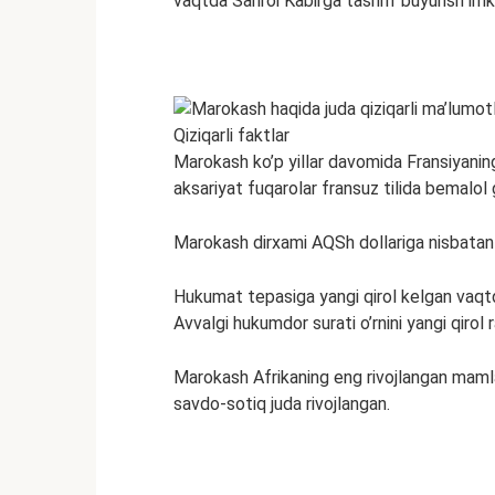
vaqtda Sahroi Kabirga tashrif buyurish imk
Qiziqarli faktlar
Marokash ko’p yillar davomida Fransiyani
aksariyat fuqarolar fransuz tilida bemalol 
Marokash dirxami AQSh dollariga nisbatan e
Hukumat tepasiga yangi qirol kelgan vaqtda
Avvalgi hukumdor surati o’rnini yangi qirol 
Marokash Afrikaning eng rivojlangan mamla
savdo-sotiq juda rivojlangan.