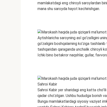
mamlakatdagi eng chiroyli saroylardan birini
mana shu saroyda hayot kechirishgan.
Aytishlariсha saroyning asl go’zalligini un
go’zaligini boshqalarning ko’ziga tashlanib
tashqaridan qaraganda unchalik chiroyli ko’
Ichki bino betakror naqshlar, gullar, favvor
Sahroi Kabir
Sahroi Kabir yer sharidagi eng katta cho’ll
qadar cho’zilgan. Ushbu hududga borish va u
Bunga mamlakatlardagi siyosiy vaziyat i