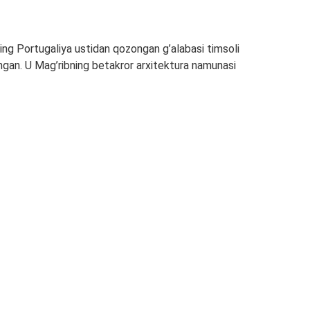
ng Portugaliya ustidan qozongan g’alabasi timsoli
lingan. U Mag’ribning betakror arxitektura namunasi