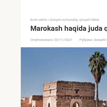
Bosh sahifa
»
Qiziqarli ma’lumotlar, qiziqarli faktlar
Marokash haqida juda q
Опубликовано:
05/11/2021
Рубрика:
Qiziqarli 