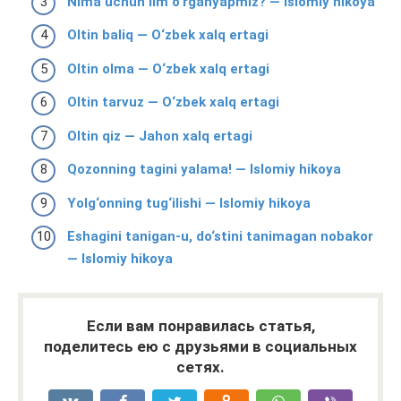
Nima uchun ilm o‘rganyapmiz? — Islomiy hikoya
Oltin baliq — O‘zbek xalq ertagi
Oltin olma — O‘zbek xalq ertagi
Oltin tarvuz — O‘zbek xalq ertagi
Oltin qiz — Jahon xalq ertagi
Qozonning tagini yalama! — Islomiy hikoya
Yolg‘onning tug‘ilishi — Islomiy hikoya
Eshagini tanigan-u, do‘stini tanimagan nobakor
— Islomiy hikoya
Если вам понравилась статья,
поделитесь ею с друзьями в социальных
сетях.