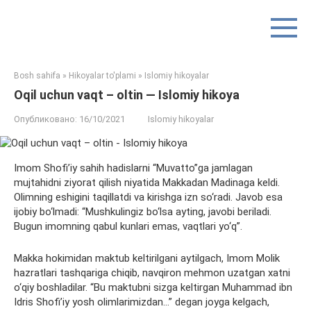
Перейти
к
контенту
Bosh sahifa
»
Hikoyalar to'plami
»
Islomiy hikoyalar
Oqil uchun vaqt – oltin — Islomiy hikoya
Опубликовано:
16/10/2021
Islomiy hikoyalar
Imom Shofi’iy sahih hadislarni “Muvatto”ga jamlagan
mujtahidni ziyorat qilish niyatida Makkadan Madinaga keldi.
Olimning eshigini taqillatdi va kirishga izn so‘radi. Javob esa
ijobiy bo‘lmadi: “Mushkulingiz bo‘lsa ayting, javobi beriladi.
Bugun imomning qabul kunlari emas, vaqtlari yo‘q”.
Makka hokimidan maktub keltirilgani aytilgach, Imom Molik
hazratlari tashqariga chiqib, navqiron mehmon uzatgan xatni
o‘qiy boshladilar. “Bu maktubni sizga keltirgan Muhammad ibn
Idris Shofi’iy yosh olimlarimizdan…” degan joyga kelgach,