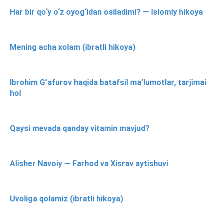
Har bir qo‘y o‘z oyog‘idan osiladimi? — Islomiy hikoya
Mening acha xolam (ibratli hikoya)
Ibrohim Gʻafurov haqida batafsil ma’lumotlar, tarjimai
hol
Qaysi mevada qanday vitamin mavjud?
Alisher Navoiy — Farhod va Xisrav aytishuvi
Uvoliga qolamiz (ibratli hikoya)