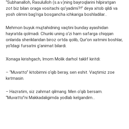
“Subhanalloh, Rasululloh (s.a.v.)ning bayroqlarini hilpiratgan
zot biz bilan oraga vositachi qo‘yadimi?!” deya xitob qildi va
yosh olimni bag‘riga bosgancha ichkariga boshladilar…
Mehmon buyuk mujtahidning vaqtini bunday ayashidan
hayratda qolmadi. Chunki uning o‘zi ham safarga chiqqan
onlarida sheriklaridan biroz ortda qolib, Qur’on xatmini boshlar,
yo‘ldagi fursatni g‘animat bilardi.
Xonaga kirishgach, Imom Molik darhol taklif kiritdi:
– “Muvatto” kitobimni o‘qib beray, sen eshit. Vaqtimiz zoe
ketmasin.
– Hazratim, siz zahmat qilmang. Men o‘qib bersam.
“Muvatto”ni Makkadaligimda yodlab kelgandim…