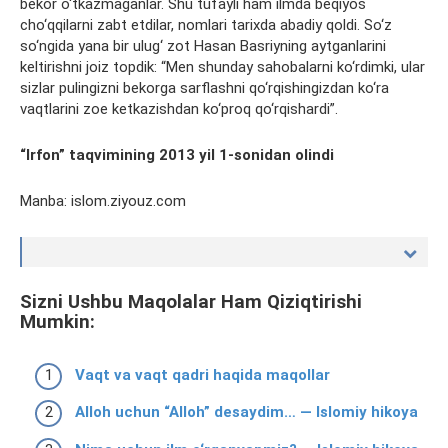
bekor o‘tkazmaganlar. Shu tufayli ham ilmda beqiyos
cho‘qqilarni zabt etdilar, nomlari tarixda abadiy qoldi. So‘z
so‘ngida yana bir ulug‘ zot Hasan Basriyning aytganlarini
keltirishni joiz topdik: “Men shunday sahobalarni ko‘rdimki, ular
sizlar pulingizni bekorga sarflashni qo‘rqishingizdan ko‘ra
vaqtlarini zoe ketkazishdan ko‘proq qo‘rqishardi”.
“Irfon” taqvimining 2013 yil 1-sonidan olindi
Manba: islom.ziyouz.com
Sizni Ushbu Maqolalar Ham Qiziqtirishi
Mumkin:
Vaqt va vaqt qadri haqida maqollar
Alloh uchun “Alloh” desaydim… — Islomiy hikoya