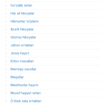
Go'zallik sirlari
Har xil hikoyalar
Hikmatlar to'plami
Ibratli hikoyalar
Islomiy hikoyalar
Jahon ertaklari
Jinsiy hayot
Krilov masallari
Mantiqiy savollar
Maqollar
Mashhurlar hayoti
Muvaffaqiyat sirlari
O'zbek xalq ertaklari