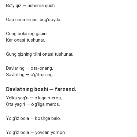
Bo’y qiz — uchirma qush.
Gap unda emas, bug’doyda.
Gung bolaning gapini
Kar onasi tushunar.
Gung qizning tilini onasi tushunar.
Davlating — ota-onang,
Savlating — o’g’il-qizing.
Davlatning boshi — farzand.
Yelka yag’ri — otaga meros,
Ota yag’ri — o’g’ilga meros.
Yolg’iz bola — boshga balo.
Yolg’iz bola — yovdan yomon.