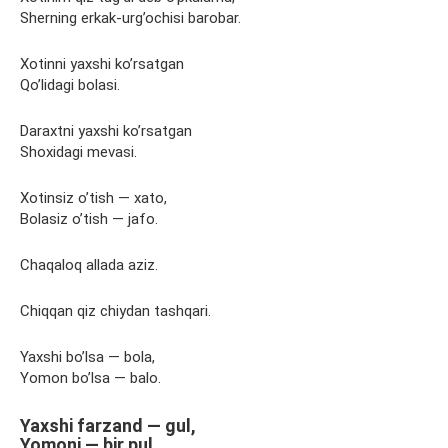
Sherning erkak-urg’ochisi barobar.
Xotinni yaxshi ko’rsatgan
Qo’lidagi bolasi.
Daraxtni yaxshi ko’rsatgan
Shoxidagi mevasi.
Xotinsiz o’tish — xato,
Bolasiz o’tish — jafo.
Chaqaloq allada aziz.
Chiqqan qiz chiydan tashqari.
Yaxshi bo’lsa — bola,
Yomon bo’lsa — balo.
Yaxshi farzand — gul,
Yomoni — bir pul.