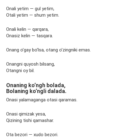
Onali yetim — gul yetim,
Otali yetim — shum yetim.
Onali kelin — qarqara,
Onasiz kelin — tasqara.
Onang o’gay bo’lsa, otang o’zingniki emas.
Onangni quyosh bilsang,
Otangni oy bil.
Onaning ko’ngh bolada,
Bolaning ko’ngli dalada.
Onasi yalamaganga otasi qaramas.
Onasi qimizak yesa,
Qizining tishi qamashar.
Ota bezori — xudo bezori.