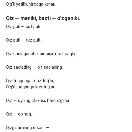
O’g’il yetilib, yiroqqa ketar.
Qiz — meniki, baxti — o’zganiki.
Qiz puli — sut puli.
Qiz puli — tuz puli.
Qiz saqlaguncha, bir siqim tuz saqla.
Qiz saqlading — o’t saqlading.
Qiz tuqqanga muz tug’ar,
O’g’il tuqqanga kun tug’ar.
Qiz — uyning cho’risi, ham o’g’risi.
Qiz — qo’noq.
Qizginamning erkasi —