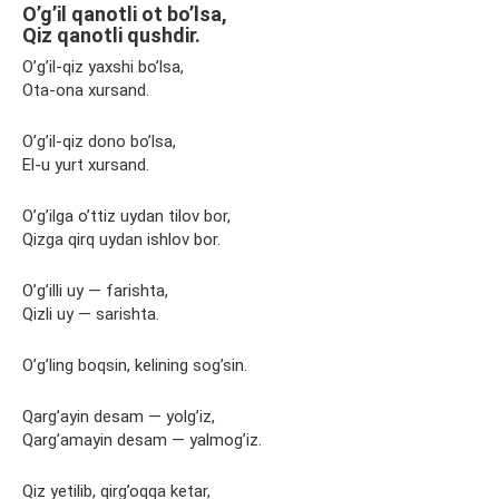
O’g’il qanotli ot bo’lsa,
Qiz qanotli qushdir.
O’g’il-qiz yaxshi bo’lsa,
Ota-ona xursand.
O’g’il-qiz dono bo’lsa,
El-u yurt xursand.
O’g’ilga o’ttiz uydan tilov bor,
Qizga qirq uydan ishlov bor.
O’g’illi uy — farishta,
Qizli uy — sarishta.
O’g’ling boqsin, kelining sog’sin.
Qarg’ayin desam — yolg’iz,
Qarg’amayin desam — yalmog’iz.
Qiz yetilib, qirg’oqqa ketar,