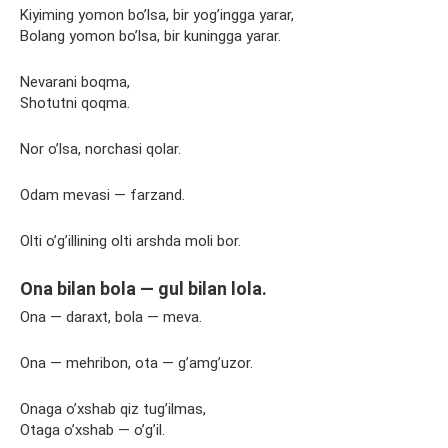
Kiyiming yomon bo’lsa, bir yog’ingga yarar,
Bolang yomon bo’lsa, bir kuningga yarar.
Nevarani boqma,
Shotutni qoqma.
Nor o’lsa, norchasi qolar.
Odam mevasi — farzand.
Olti o’g’illining olti arshda moli bor.
Ona bilan bola — gul bilan lola.
Ona — daraxt, bola — meva.
Ona — mehribon, ota — g’amg’uzor.
Onaga o’xshab qiz tug’ilmas,
Otaga o’xshab — o’g’il.