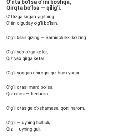
O’nta bo’lsa o’rni boshqa,
Qirqta bo’lsa — qilig’i.
O’ttizga kirgan yigitning
O’tin olguday o’g’li bo’lsin.
O’g’il bilan qizing — Bamisoli ikki ko’zing.
O’g’il yeb o’rga ketar,
Qiz yeb qirga ketar.
O’g’il yoqqan chiroqni qiz ham yoqar.
O’g’il otasi mard bo’lsa,
Qiz otasi — bechora.
O’g’il otasiga o’xshamasa, qoni harom.
O’g’il — uyning bulbuli,
Qiz — uyning guli.