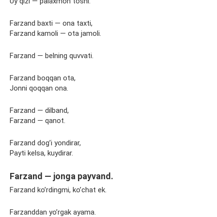
Uy qizi — palaxmon toshi.
Farzand baxti — ona taxti,
Farzand kamoli — ota jamoli.
Farzand — belning quvvati.
Farzand boqqan ota,
Jonni qoqqan ona.
Farzand — dilband,
Farzand — qanot.
Farzand dog’i yondirar,
Payti kelsa, kuydirar.
Farzand — jonga payvand.
Farzand ko’rdingmi, ko’chat ek.
Farzanddan yo’rgak ayama.