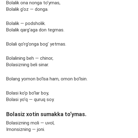
Bolalik ona nonga to’ymas,
Bolalik g’oz — donga.
Bolalik — podsholik.
Bolalik qarg’aga don tegmas.
Bolali qo’rg’onga bog’ yetmas.
Bolalining beh — chinor,
Bolasizning beli sinar.
Bolang yomon bo’lsa ham, omon bo’lsin.
Bolasi ko’p bo’lar boy,
Bolasi yo’q — quruq soy.
Bolasiz xotin sumakka to’ymas.
Bolasizning moli — uvol,
Imonsizning — joni.