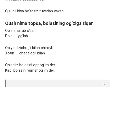
Qulunli biya bo’tasiz tuyadan yaxshi.
Qush nima topsa, bolasining og’ziga tiqar.
Qo’zi ma’rab o’sar,
Bola — yig’lab.
Qo’y qo’zichog’i bilan chiroyli,
Xotin — chaqalog’i bilan.
Qo’ng’iz bolasini oppog’im der,
Kirpi bolasini yumshog’im der.