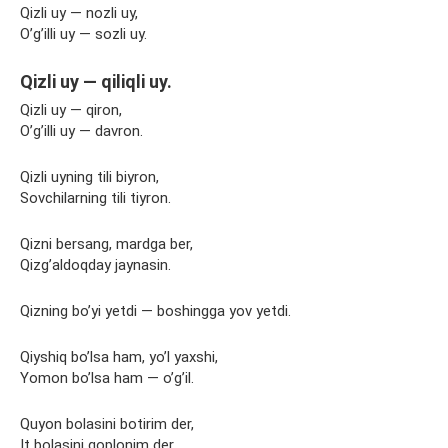
Qizli uy — nozli uy,
O’g’illi uy — sozli uy.
Qizli uy — qiliqli uy.
Qizli uy — qiron,
O’g’illi uy — davron.
Qizli uyning tili biyron,
Sovchilarning tili tiyron.
Qizni bersang, mardga ber,
Qizg’aldoqday jaynasin.
Qizning bo’yi yetdi — boshingga yov yetdi.
Qiyshiq bo’lsa ham, yo’l yaxshi,
Yomon bo’lsa ham — o’g’il.
Quyon bolasini botirim der,
It bolasini qoplonim der.