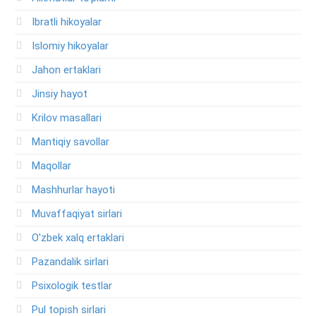
Ibratli hikoyalar
Islomiy hikoyalar
Jahon ertaklari
Jinsiy hayot
Krilov masallari
Mantiqiy savollar
Maqollar
Mashhurlar hayoti
Muvaffaqiyat sirlari
O'zbek xalq ertaklari
Pazandalik sirlari
Psixologik testlar
Pul topish sirlari