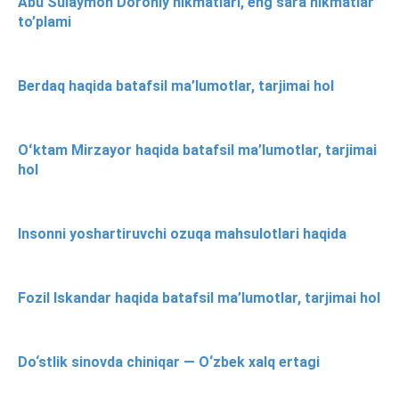
Abu Sulaymon Doroniy hikmatlari, eng sara hikmatlar
to’plami
Berdaq haqida batafsil ma’lumotlar, tarjimai hol
Oʻktam Mirzayor haqida batafsil ma’lumotlar, tarjimai
hol
Insonni yoshartiruvchi ozuqa mahsulotlari haqida
Fozil Iskandar haqida batafsil ma’lumotlar, tarjimai hol
Do‘stlik sinovda chiniqar — O‘zbek xalq ertagi