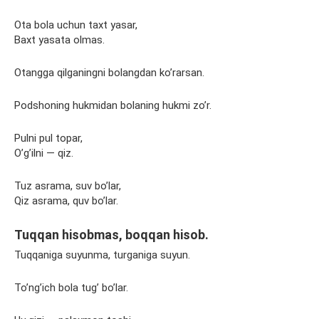
Ota bola uchun taxt yasar,
Baxt yasata olmas.
Otangga qilganingni bolangdan ko’rarsan.
Podshoning hukmidan bolaning hukmi zo’r.
Pulni pul topar,
O’g’ilni — qiz.
Tuz asrama, suv bo’lar,
Qiz asrama, quv bo’lar.
Tuqqan hisobmas, boqqan hisob.
Tuqqaniga suyunma, turganiga suyun.
To’ng’ich bola tug’ bo’lar.