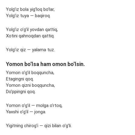
Yolg’iz bola yig’loq bo’lar,
Yolg’iz tuya — baqiroq.
Yolg’iz o’g’il yovdan qattiq,
Xotini qahnoqdan qattiq.
Yolg’iz qiz — yalama tuz.
Yomon bo’lsa ham omon bo’lsin.
Yomon o’g’il boqquncha,
Etagingni qoq.
Yomon qizni boqquncha,
Do’ppingni qoq.
Yomon o’g’il — molga o’rtoq,
Yaxshi o’g’il — jonga.
Yigitning chirog’i — qizi bilan o’g’li.