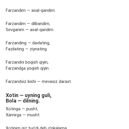
Farzandim — asal-qandim.
Farzandim — dilbandim,
Sevganim — asal-qandim.
Farzanding — davlating,
Fazilating — ziynating.
Farzandni boqish qiyin,
Farzandga yoqish qiyin.
Farzandsiz kishi — mevasiz daraxt.
Xotin — uyning guli,
Bola — dilning.
Xotinga — pusht,
Xamirga — musht.
Xotinim qiz tug’di deb o’pkalama,