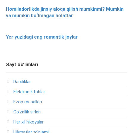
Homiladorlikda jinsiy aloqa qilish mumkinmi? Mumkin
va mumkin boʻlmagan holatlar
Yer yuzidagi eng romantik joylar
Sayt bo’limlari
Darsliklar
Elektron kitoblar
Ezop masallari
Go'zallik sirlari
Har xil hikoyalar
Hikmatlar to'plami