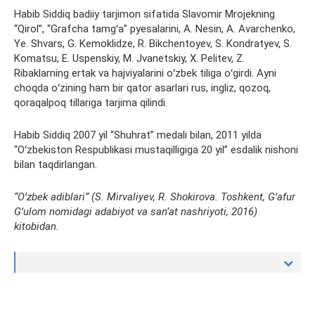
Habib Siddiq badiiy tarjimon sifatida Slavomir Mrojekning
“Qirol”, “Grafcha tamgʻa” pyesalarini, A. Nesin, A. Avarchenko,
Ye. Shvars, G. Kemoklidze, R. Bikchentoyev, S. Kondratyev, S.
Komatsu, E. Uspenskiy, M. Jvanetskiy, X. Pelitev, Z.
Ribaklarning ertak va hajviyalarini oʻzbek tiliga oʻgirdi. Ayni
choqda oʻzining ham bir qator asarlari rus, ingliz, qozoq,
qoraqalpoq tillariga tarjima qilindi.
Habib Siddiq 2007 yil “Shuhrat” medali bilan, 2011 yilda
“Oʻzbekiston Respublikasi mustaqilligiga 20 yil” esdalik nishoni
bilan taqdirlangan.
“Oʻzbek adiblari” (S. Mirvaliyev, R. Shokirova. Toshkent, Gʻafur
Gʻulom nomidagi adabiyot va sanʼat nashriyoti, 2016)
kitobidan.