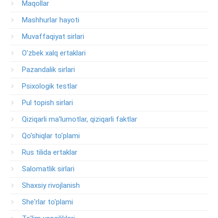
Maqollar
Mashhurlar hayoti
Muvaffaqiyat sirlari
O'zbek xalq ertaklari
Pazandalik sirlari
Psixologik testlar
Pul topish sirlari
Qiziqarli ma’lumotlar, qiziqarli faktlar
Qo'shiqlar to'plami
Rus tilida ertaklar
Salomatlik sirlari
Shaxsiy rivojlanish
She'rlar to'plami