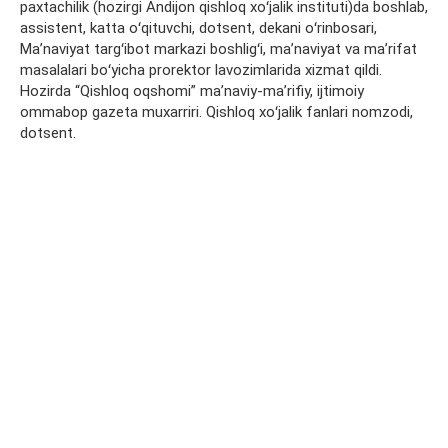
paxtachilik (hozirgi Andijon qishloq xoʻjalik instituti)da boshlab,
assistent, katta oʻqituvchi, dotsent, dekani oʻrinbosari,
Maʼnaviyat targʻibot markazi boshligʻi, maʼnaviyat va maʼrifat
masalalari boʻyicha prorektor lavozimlarida xizmat qildi.
Hozirda “Qishloq oqshomi” maʼnaviy-maʼrifiy, ijtimoiy
ommabop gazeta muxarriri. Qishloq xoʻjalik fanlari nomzodi,
dotsent.