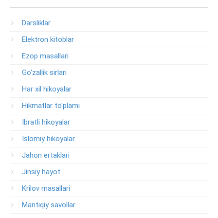
Darsliklar
Elektron kitoblar
Ezop masallari
Go'zallik sirlari
Har xil hikoyalar
Hikmatlar to'plami
Ibratli hikoyalar
Islomiy hikoyalar
Jahon ertaklari
Jinsiy hayot
Krilov masallari
Mantiqiy savollar