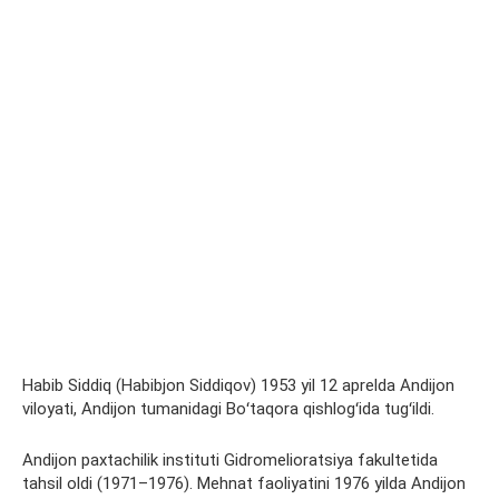
Habib Siddiq (Habibjon Siddiqov) 1953 yil 12 aprelda Andijon
viloyati, Andijon tumanidagi Boʻtaqora qishlogʻida tugʻildi.
Andijon paxtachilik instituti Gidromelioratsiya fakultetida
tahsil oldi (1971–1976). Mehnat faoliyatini 1976 yilda Andijon