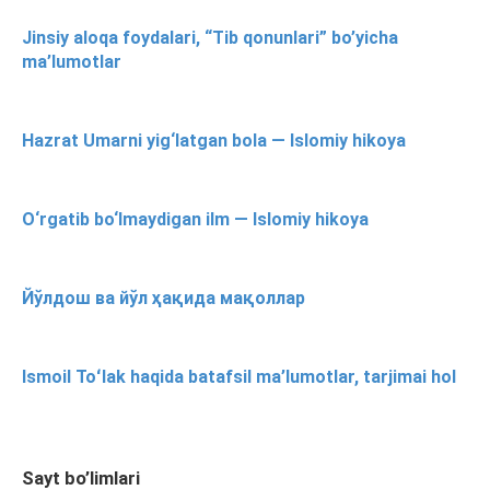
Jinsiy aloqa foydalari, “Tib qonunlari” bo’yicha
ma’lumotlar
Hazrat Umarni yig‘latgan bola — Islomiy hikoya
O‘rgatib bo‘lmaydigan ilm — Islomiy hikoya
Йўлдош ва йўл ҳақида мақоллар
Ismoil Toʻlak haqida batafsil ma’lumotlar, tarjimai hol
Sayt bo’limlari