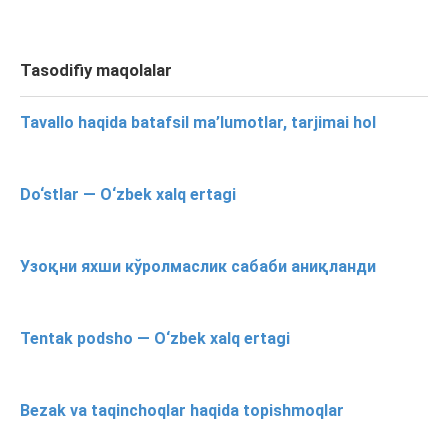
Tasodifiy maqolalar
Tavallo haqida batafsil ma’lumotlar, tarjimai hol
Do‘stlar — O‘zbek xalq ertagi
Узоқни яхши кўролмаслик сабаби аниқланди
Tentak podsho — O‘zbek xalq ertagi
Bezak va taqinchoqlar haqida topishmoqlar