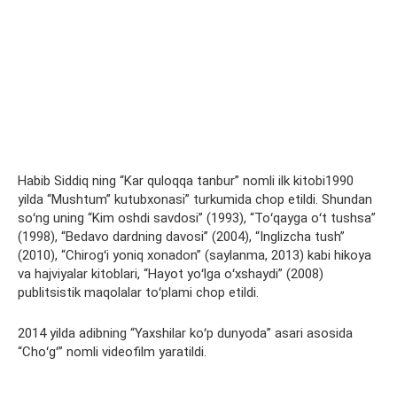
Habib Siddiq ning “Kar quloqqa tanbur” nomli ilk kitobi1990
yilda “Mushtum” kutubxonasi” turkumida chop etildi. Shundan
soʻng uning “Kim oshdi savdosi” (1993), “Toʻqayga oʻt tushsa”
(1998), “Bedavo dardning davosi” (2004), “Inglizcha tush”
(2010), “Chirogʻi yoniq xonadon” (saylanma, 2013) kabi hikoya
va hajviyalar kitoblari, “Hayot yoʻlga oʻxshaydi” (2008)
publitsistik maqolalar toʻplami chop etildi.
2014 yilda adibning “Yaxshilar koʻp dunyoda” asari asosida
“Choʻgʻ” nomli videofilm yaratildi.