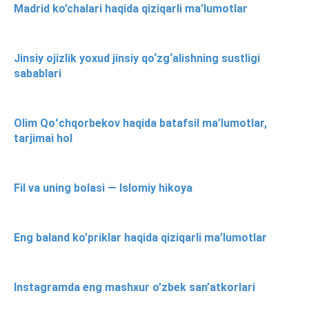
Madrid ko’chalari haqida qiziqarli ma’lumotlar
Jinsiy ojizlik yoxud jinsiy qo‘zg‘alishning sustligi
sabablari
Olim Qoʻchqorbekov haqida batafsil ma’lumotlar,
tarjimai hol
Fil va uning bolasi — Islomiy hikoya
Eng baland ko’priklar haqida qiziqarli ma’lumotlar
Instagramda eng mashxur o’zbek san’atkorlari