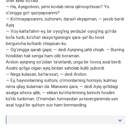
Sher kelib so‘radi:
— Ha, Ayiqpolvon, yerni kovlab nima qilmoqchisan? Yo
o‘zingga go‘r qaziyapsanmi?
— Ko‘rmayapsanmi, sultonim, daraxt ekyapman, — javob berdi
Ayiq.
— Voy kaltafahm-ey, bir oyog‘ing yerda,bir oyog‘ing go‘rda
bo‘la turib, ko‘chat ekayotganingni qara-ya! Bu hosil
berguncha ko‘karib chiqasan-ku.
— Og‘zingga qarab gapir, — dedi Ayiqning jahli chiqib. — Burring
hosilidan hali senga ham olib boraman.
Arslon ayiqning so‘zidan ta’sirlanib, unga bir tovoq asal berdi.
Asalni qo‘lga olgan ayiq birdan xaholab kulib yubordi.
— Nega kulasan, befarosat, — dedi Arslon.
— Ey, hayvonlarning sultoni, o‘rmonlarning homiysi, kulmay
nima qilay, kulaman-da. Manavini qara, — dedi Ayiq qo‘lidagi
asalga ishora qilib, — ekkan ko‘chatimning birinchi hosilini
ko‘rib turibman. O‘rnimdan turmasdan yotaverganimda sen
asal tugul bir qultum suv ham bermasding.