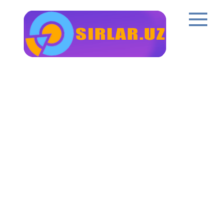
Перейти
к
контенту