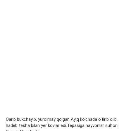
Qarib bukchayib, yurolmay qolgan Ayiq ko‘chada o‘tirib olib,
hadeb tesha bilan yer kovlar edi.Tepasiga hayvonlar sultoni