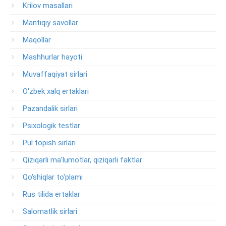
Krilov masallari
Mantiqiy savollar
Maqollar
Mashhurlar hayoti
Muvaffaqiyat sirlari
O'zbek xalq ertaklari
Pazandalik sirlari
Psixologik testlar
Pul topish sirlari
Qiziqarli ma’lumotlar, qiziqarli faktlar
Qo'shiqlar to'plami
Rus tilida ertaklar
Salomatlik sirlari