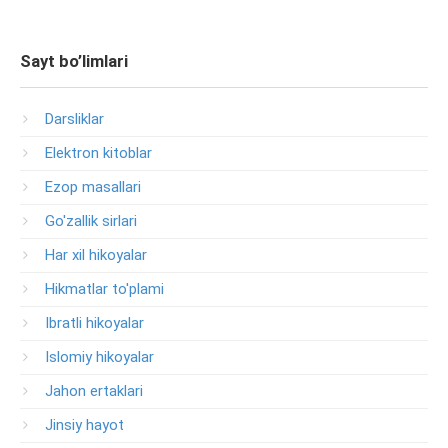
Sayt bo’limlari
Darsliklar
Elektron kitoblar
Ezop masallari
Go'zallik sirlari
Har xil hikoyalar
Hikmatlar to'plami
Ibratli hikoyalar
Islomiy hikoyalar
Jahon ertaklari
Jinsiy hayot