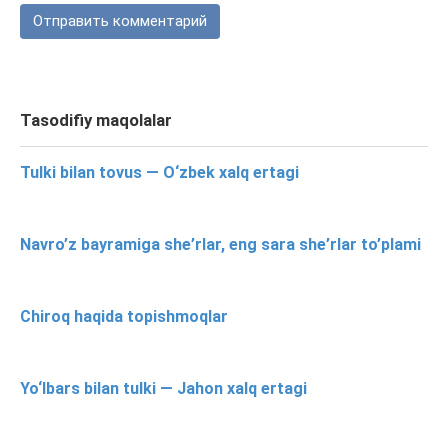
Tasodifiy maqolalar
Tulki bilan tovus — O‘zbek xalq ertagi
Navro’z bayramiga she’rlar, eng sara she’rlar to’plami
Chiroq haqida topishmoqlar
Yo‘lbars bilan tulki — Jahon xalq ertagi