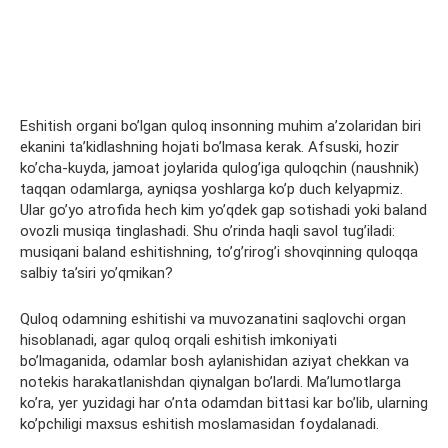
Eshitish organi bo’lgan quloq insonning muhim a’zolaridan biri
ekanini ta’kidlashning hojati bo’lmasa kerak. Afsuski, hozir
ko’cha-kuyda, jamoat joylarida qulog’iga quloqchin (naushnik)
taqqan odamlarga, ayniqsa yoshlarga ko’p duch kelyapmiz.
Ular go’yo atrofida hech kim yo’qdek gap sotishadi yoki baland
ovozli musiqa tinglashadi. Shu o’rinda haqli savol tug’iladi:
musiqani baland eshitishning, to’g’rirog’i shovqinning quloqqa
salbiy ta’siri yo’qmikan?
Quloq odamning eshitishi va muvozanatini saqlovchi organ
hisoblanadi, agar quloq orqali eshitish imkoniyati
bo’lmaganida, odamlar bosh aylanishidan aziyat chekkan va
notekis harakatlanishdan qiynalgan bo’lardi. Ma’lumotlarga
ko’ra, yer yuzidagi har o’nta odamdan bittasi kar bo’lib, ularning
ko’pchiligi maxsus eshitish moslamasidan foydalanadi.