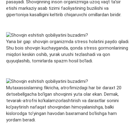
pasayadi. Shovqinning inson organizmiga uzoq vaqt ta’sir
etishi markaziy asab tizimi faoliyatining buzilishi va
gipertoniya kasalligini keltirib chiqaruvchi omillardan biridir.
Yana bir gap: shovqin organizmda stress holatini paydo qiladi.
Shu bois shovqin kuchayganda, qonda stress gormonlarining
miqdori keskin oshib, yurak urushi tezlashadi va qon
quyuqlashib, tomirlarda spazm hosil bo’ladi.
Mutaxassislarning fikricha, atrofimizdagi har bir daraxt 20
detsebellgacha bo’lgan shovqinni yuta olar ekan. Demak,
tevarak-atrofni ko’kalamzorlashtirish va daraxtlar sonini
ko’paytirish nafaqat shovqindan himoyalanishga, balki
kislorodga to’yingan havodan baxramand bo’lishga ham
yordam beradi.