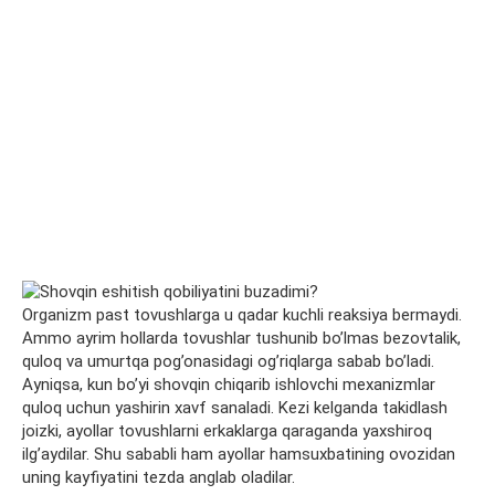
Organizm past tovushlarga u qadar kuchli reaksiya bermaydi.
Ammo ayrim hollarda tovushlar tushunib bo’lmas bezovtalik,
quloq va umurtqa pog’onasidagi og’riqlarga sabab bo’ladi.
Ayniqsa, kun bo’yi shovqin chiqarib ishlovchi mexanizmlar
quloq uchun yashirin xavf sanaladi. Kezi kelganda takidlash
joizki, ayollar tovushlarni erkaklarga qaraganda yaxshiroq
ilg’aydilar. Shu sababli ham ayollar hamsuxbatining ovozidan
uning kayfiyatini tezda anglab oladilar.