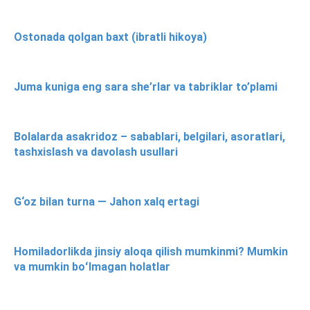
Ostonada qolgan baxt (ibratli hikoya)
Juma kuniga eng sara she’rlar va tabriklar to’plami
Bolalarda asakridoz – sabablari, belgilari, asoratlari,
tashxislash va davolash usullari
G‘oz bilan turna — Jahon xalq ertagi
Homiladorlikda jinsiy aloqa qilish mumkinmi? Mumkin
va mumkin boʻlmagan holatlar