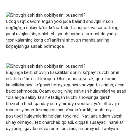
Uzoq vaqt davom etgan yoki juda baland shovqin inson
sog’lig’iga salbiy ta’sir ko’rsatadi. Transport va sanoatning
jadal rivojlanishi, ishlab chiqarish hamda turmushda yangi
texnikalarning keng qo’llanilishi shovqin manbalarining
ko’payishiga sabab bo’lmoqda.
Bugunga kelib shovqin kasalliklar sonini ko’paytiruvchi omil
sifatida e’tirof etilmoqda. Olimlar asab, yurak, qon-tomir
kasalliklarining ko’payib borayotganini shovqin ta’siridan, deya
baxolashmoqda. Odam qulog’ining eshitish hujayralari va asab
tolalariga salbiy ta’sir etadigan kuchli shovqinga qarshi
hozircha hech qanday sun’iy himoya vositasi yo’q. Shovqin
markaziy asab tizimiga salbiy ta’sir ko’rsatib, bosh miya
po’stlog’i hujayralarini holdan toydiradi. Natijada odam yaxshi
uhlay olmaydi, tez charchab qoladi, diqqati susayadi, harakat
uyg’unligi gavda muvozanati buziladi, umumiy ish faoliyati