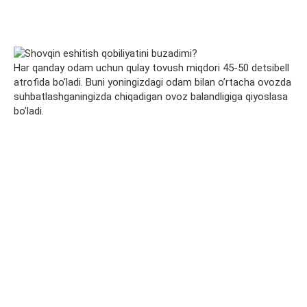
Har qanday odam uchun qulay tovush miqdori 45-50 detsibell
atrofida bo’ladi. Buni yoningizdagi odam bilan o’rtacha ovozda
suhbatlashganingizda chiqadigan ovoz balandligiga qiyoslasa
bo’ladi.