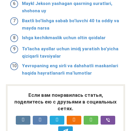
Maykl Jekson yashagan qasrning suratlari,
shohona uy
Baxtli bo’lishga sabab bo’luvchi 40 ta oddiy va
mayda narsa
Ishga kechikmaslik uchun oltin qoidalar
To’lacha ayollar uchun imidj yaratish bo’yicha
qiziqarli tavsiyalar
Yevropaning eng sirli va dahshatli maskanlari
haqida hayratlanarli ma’lumotlar
Если вам понравилась статья,
поделитесь ею с друзьями в социальных
сетях.