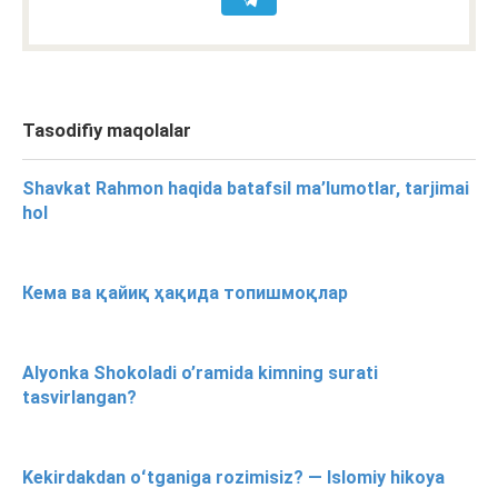
Tasodifiy maqolalar
Shavkat Rahmon haqida batafsil ma’lumotlar, tarjimai
hol
Кема ва қайиқ ҳақида топишмоқлар
Alyonka Shokoladi o’ramida kimning surati
tasvirlangan?
Kekirdakdan oʻtganiga rozimisiz? — Islomiy hikoya