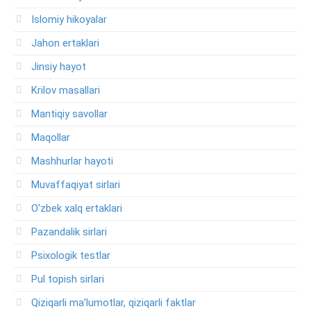
Islomiy hikoyalar
Jahon ertaklari
Jinsiy hayot
Krilov masallari
Mantiqiy savollar
Maqollar
Mashhurlar hayoti
Muvaffaqiyat sirlari
O'zbek xalq ertaklari
Pazandalik sirlari
Psixologik testlar
Pul topish sirlari
Qiziqarli ma’lumotlar, qiziqarli faktlar