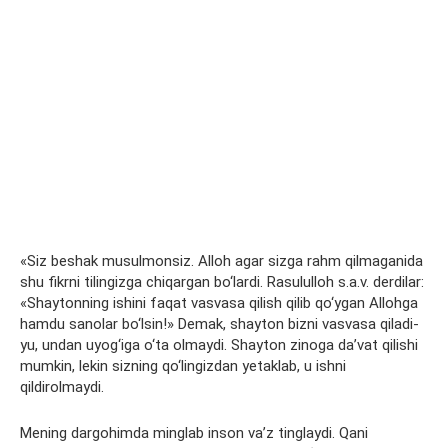
«Siz beshak musulmonsiz. Alloh agar sizga rahm qilmaganida
shu fikrni tilingizga chiqargan bo‘lardi. Rasululloh s.a.v. derdilar:
«Shaytonning ishini faqat vasvasa qilish qilib qo‘ygan Allohga
hamdu sanolar bo‘lsin!» Demak, shayton bizni vasvasa qiladi-
yu, undan uyog‘iga o‘ta olmaydi. Shayton zinoga da’vat qilishi
mumkin, lekin sizning qo‘lingizdan yetaklab, u ishni
qildirolmaydi.
Mening dargohimda minglab inson va’z tinglaydi. Qani