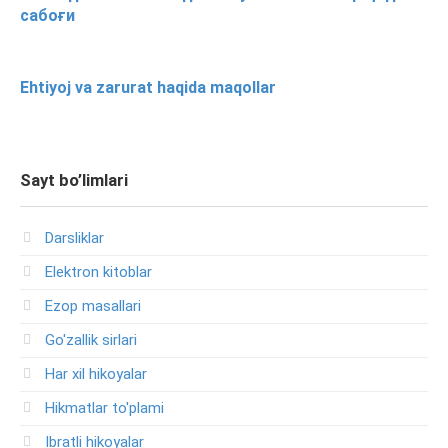
сабоғи
Ehtiyoj va zarurat haqida maqollar
Sayt bo’limlari
Darsliklar
Elektron kitoblar
Ezop masallari
Go'zallik sirlari
Har xil hikoyalar
Hikmatlar to'plami
Ibratli hikoyalar