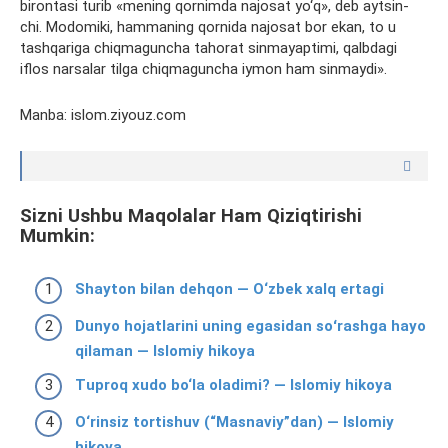
birontasi turib «mening qornimda najosat yo‘q», deb aytsin-
chi. Modomiki, hammaning qornida najosat bor ekan, to u
tashqariga chiqmaguncha tahorat sinmayaptimi, qalbdagi
iflos narsalar tilga chiqmaguncha iymon ham sinmaydi».
Manba: islom.ziyouz.com
Sizni Ushbu Maqolalar Ham Qiziqtirishi
Mumkin:
Shayton bilan dehqon — O‘zbek xalq ertagi
Dunyo hojatlarini uning egasidan soʻrashga hayo
qilaman — Islomiy hikoya
Tuproq xudo bo‘la oladimi? — Islomiy hikoya
O‘rinsiz tortishuv (“Masnaviy”dan) — Islomiy
hikoya