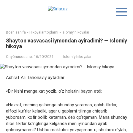
Перейти
к
контенту
Bosh sahifa
»
Hikoyalar to'plami
»
Islomiy hikoyalar
Shayton vasvasasi iymondan ayiradimi? — Islomiy
hikoya
Опубликовано:
16/10/2021
Islomiy hikoyalar
Ashraf Ali Tahonaviy aytadilar:
«Bir kishi menga xat yozib, o‘z holatini bayon etdi:
«Hazrat, mening qalbimga shunday yaramas, qabih fikrlar,
alfozi kufrlar keladiki, agar u gaplarni tilimga chiqarib
yuborsam, kofir bo‘lib ketaman, deb qo‘rqaman. Mana shunday
iflos fikrlar ko‘nglimga kelganda men iymondan ajrab
qolmaymanmi? Ushbu maktubni yozyapman-u, shularni o‘ylab,