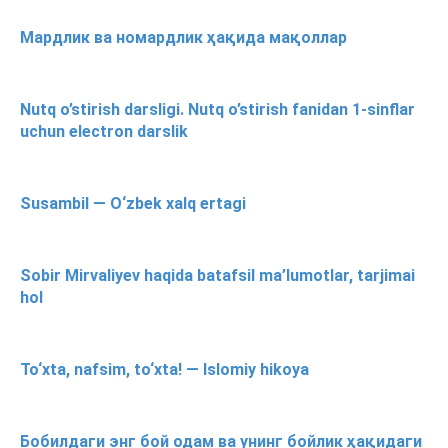
Мардлик ва номардлик ҳақида мақоллар
Nutq o’stirish darsligi. Nutq o’stirish fanidan 1-sinflar
uchun electron darslik
Susambil — O‘zbek xalq ertagi
Sobir Mirvaliyev haqida batafsil ma’lumotlar, tarjimai
hol
To‘xta, nafsim, to‘xta! — Islomiy hikoya
Бобилдаги энг бой одам ва унинг бойлик ҳақидаги