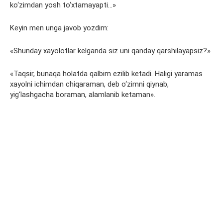
ko‘zimdan yosh to‘xtamayapti…»
Keyin men unga javob yozdim:
«Shunday xayolotlar kelganda siz uni qanday qarshilayapsiz?»
«Taqsir, bunaqa holatda qalbim ezilib ketadi. Haligi yaramas
xayolni ichimdan chiqaraman, deb o‘zimni qiynab,
yig‘lashgacha boraman, alamlanib ketaman».