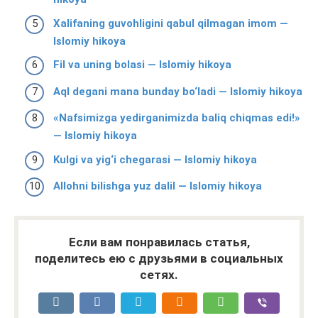
Xalifaning guvohligini qabul qilmagan imom —
Islomiy hikoya
Fil va uning bolasi — Islomiy hikoya
Aql degani mana bunday bo‘ladi — Islomiy hikoya
«Nafsimizga yedirganimizda baliq chiqmas edi!»
— Islomiy hikoya
Kulgi va yig‘i chegarasi — Islomiy hikoya
Allohni bilishga yuz dalil — Islomiy hikoya
Если вам понравилась статья,
поделитесь ею с друзьями в социальных
сетях.