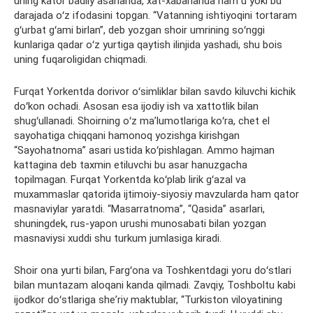
uning kator badiiy asarlarida, xat-xabarlarida ham u yoki bu
darajada oʻz ifodasini topgan. “Vatanning ishtiyoqini tortaram
gʻurbat gʻami birlan”, deb yozgan shoir umrining soʻnggi
kunlariga qadar oʻz yurtiga qaytish ilinjida yashadi, shu bois
uning fuqaroligidan chiqmadi.
Furqat Yorkentda dorivor oʻsimliklar bilan savdo kiluvchi kichik
doʻkon ochadi. Asosan esa ijodiy ish va xattotlik bilan
shugʻullanadi. Shoirning oʻz maʼlumotlariga koʻra, chet el
sayohatiga chiqqani hamonoq yozishga kirishgan
“Sayohatnoma” asari ustida koʻpishlagan. Ammo hajman
kattagina deb taxmin etiluvchi bu asar hanuzgacha
topilmagan. Furqat Yorkentda koʻplab lirik gʻazal va
muxammaslar qatorida ijtimoiy-siyosiy mavzularda ham qator
masnaviylar yaratdi. “Masarratnoma”, “Qasida” asarlari,
shuningdek, rus-yapon urushi munosabati bilan yozgan
masnaviysi xuddi shu turkum jumlasiga kiradi.
Shoir ona yurti bilan, Fargʻona va Toshkentdagi yoru doʻstlari
bilan muntazam aloqani kanda qilmadi. Zavqiy, Toshboltu kabi
ijodkor doʻstlariga sheʼriy maktublar, “Turkiston viloyatining