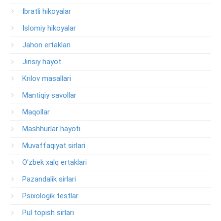
Ibratli hikoyalar
Islomiy hikoyalar
Jahon ertaklari
Jinsiy hayot
Krilov masallari
Mantiqiy savollar
Maqollar
Mashhurlar hayoti
Muvaffaqiyat sirlari
O'zbek xalq ertaklari
Pazandalik sirlari
Psixologik testlar
Pul topish sirlari