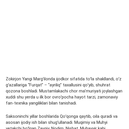
Zokirjon Yangi Margʻilonda ijodkor sifatida toʻla shakllandi, oʻz
gʻazallariga “Furqat” – “ayriliq” taxallusini qoʻyib, shuhrat
qozona boshladi. Mustamlakachi chor maʼmuriyati joylashgan
xuddi shu yerda u ilk bor ovroʻpocha hayot tarzi, zamonaviy
fan-texnika yangiliklari bilan tanishadi.
Saksoninchi yillar boshlarida Qoʻqonga qaytib, oila quradi va
asosan ijodiy ish bilan shugʻullanadi. Muqimiy va Muhyi
yetakchi boʻlgan Zavqiy, Nodim, Nisbat, Muhayyir kabi