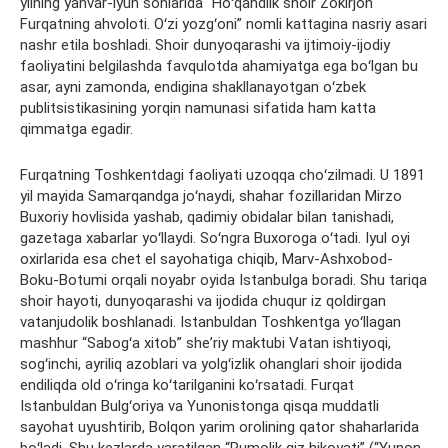
yilning yanvar-iyun sonlarida “Hoʻqandlik shoir Zokirjon
Furqatning ahvoloti. Oʻzi yozgʻoni” nomli kattagina nasriy asari
nashr etila boshladi. Shoir dunyoqarashi va ijtimoiy-ijodiy
faoliyatini belgilashda favqulotda ahamiyatga ega boʻlgan bu
asar, ayni zamonda, endigina shakllanayotgan oʻzbek
publitsistikasining yorqin namunasi sifatida ham katta
qimmatga egadir.
Furqatning Toshkentdagi faoliyati uzoqqa choʻzilmadi. U 1891
yil mayida Samarqandga joʻnaydi, shahar fozillaridan Mirzo
Buxoriy hovlisida yashab, qadimiy obidalar bilan tanishadi,
gazetaga xabarlar yoʻllaydi. Soʻngra Buxoroga oʻtadi. Iyul oyi
oxirlarida esa chet el sayohatiga chiqib, Marv-Ashxobod-
Boku-Botumi orqali noyabr oyida Istanbulga boradi. Shu tariqa
shoir hayoti, dunyoqarashi va ijodida chuqur iz qoldirgan
vatanjudolik boshlanadi. Istanbuldan Toshkentga yoʻllagan
mashhur “Sabogʻa xitob” sheʼriy maktubi Vatan ishtiyoqi,
sogʻinchi, ayriliq azoblari va yolgʻizlik ohanglari shoir ijodida
endiliqda old oʻringa koʻtarilganini koʻrsatadi. Furqat
Istanbuldan Bulgʻoriya va Yunonistonga qisqa muddatli
sayohat uyushtirib, Bolqon yarim orolining qator shaharlarida