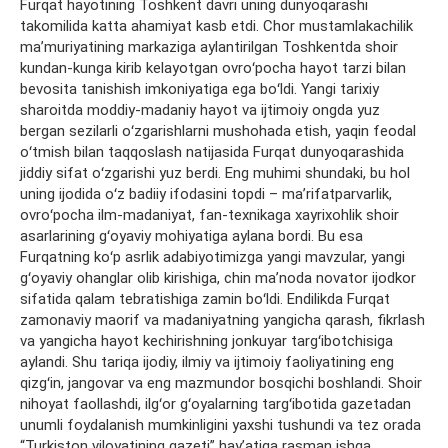
Furqat hayotining Toshkent davri uning dunyoqarashi
takomilida katta ahamiyat kasb etdi. Chor mustamlakachilik
maʼmuriyatining markaziga aylantirilgan Toshkentda shoir
kundan-kunga kirib kelayotgan ovroʻpocha hayot tarzi bilan
bevosita tanishish imkoniyatiga ega boʻldi. Yangi tarixiy
sharoitda moddiy-madaniy hayot va ijtimoiy ongda yuz
bergan sezilarli oʻzgarishlarni mushohada etish, yaqin feodal
oʻtmish bilan taqqoslash natijasida Furqat dunyoqarashida
jiddiy sifat oʻzgarishi yuz berdi. Eng muhimi shundaki, bu hol
uning ijodida oʻz badiiy ifodasini topdi – maʼrifatparvarlik,
ovroʻpocha ilm-madaniyat, fan-texnikaga xayrixohlik shoir
asarlarining gʻoyaviy mohiyatiga aylana bordi. Bu esa
Furqatning koʻp asrlik adabiyotimizga yangi mavzular, yangi
gʻoyaviy ohanglar olib kirishiga, chin maʼnoda novator ijodkor
sifatida qalam tebratishiga zamin boʻldi. Endilikda Furqat
zamonaviy maorif va madaniyatning yangicha qarash, fikrlash
va yangicha hayot kechirishning jonkuyar targʻibotchisiga
aylandi. Shu tariqa ijodiy, ilmiy va ijtimoiy faoliyatining eng
qizgʻin, jangovar va eng mazmundor bosqichi boshlandi. Shoir
nihoyat faollashdi, ilgʻor gʻoyalarning targʻibotida gazetadan
unumli foydalanish mumkinligini yaxshi tushundi va tez orada
“Turkiston viloyatining gazeti” hayʼatiga rasman ishga