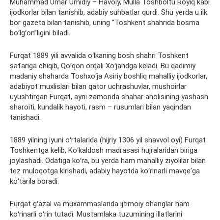
Muhammad Umar Umidiy – Havoiy, Mulla Toshboltu Royiq kabi
ijodkorlar bilan tanishib, adabiy suhbatlar qurdi. Shu yerda u ilk
bor gazeta bilan tanishib, uning “Toshkent shahrida bosma
boʻlgʻon”ligini biladi.
Furqat 1889 yili avvalida oʻlkaning bosh shahri Toshkent
safariga chiqib, Qoʻqon orqali Xoʻjandga keladi. Bu qadimiy
madaniy shaharda Toshxoʻja Asiriy boshliq mahalliy ijodkorlar,
adabiyot muxlislari bilan qator uchrashuvlar, mushoirlar
uyushtirgan Furqat, ayni zamonda shahar aholisining yashash
sharoiti, kundalik hayoti, rasm – rusumlari bilan yaqindan
tanishadi.
1889 yilning iyuni oʻrtalarida (hijriy 1306 yil shavvol oyi) Furqat
Toshkentga kelib, Koʻkaldosh madrasasi hujralaridan biriga
joylashadi. Odatiga koʻra, bu yerda ham mahalliy ziyolilar bilan
tez muloqotga kirishadi, adabiy hayotda koʻrinarli mavqeʼga
koʻtarila boradi.
Furqat gʻazal va muxammaslarida ijtimoiy ohanglar ham
koʻrinarli oʻrin tutadi. Mustamlaka tuzumining illatlarini