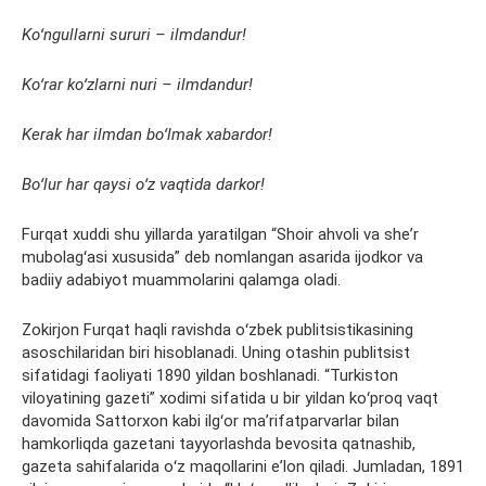
Koʻngullarni sururi – ilmdandur!
Koʻrar koʻzlarni nuri – ilmdandur!
Kerak har ilmdan boʻlmak xabardor!
Boʻlur har qaysi oʻz vaqtida darkor!
Furqat xuddi shu yillarda yaratilgan “Shoir ahvoli va sheʼr
mubolagʻasi xususida” deb nomlangan asarida ijodkor va
badiiy adabiyot muammolarini qalamga oladi.
Zokirjon Furqat haqli ravishda oʻzbek publitsistikasining
asoschilaridan biri hisoblanadi. Uning otashin publitsist
sifatidagi faoliyati 1890 yildan boshlanadi. “Turkiston
viloyatining gazeti” xodimi sifatida u bir yildan koʻproq vaqt
davomida Sattorxon kabi ilgʻor maʼrifatparvarlar bilan
hamkorliqda gazetani tayyorlashda bevosita qatnashib,
gazeta sahifalarida oʻz maqollarini eʼlon qiladi. Jumladan, 1891