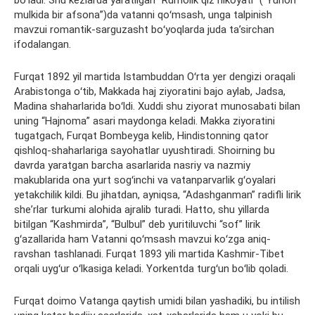
boʻladi. Shu kezlarda yaratilgan “Rumolik qiz hikoyati” (“Yunon
mulkida bir afsona”)da vatanni qoʻmsash, unga talpinish
mavzui romantik-sarguzasht boʻyoqlarda juda taʼsirchan
ifodalangan.
Furqat 1892 yil martida Istambuddan Oʻrta yer dengizi oraqali
Arabistonga oʻtib, Makkada haj ziyoratini bajo aylab, Jadsa,
Madina shaharlarida boʻldi. Xuddi shu ziyorat munosabati bilan
uning “Hajnoma” asari maydonga keladi. Makka ziyoratini
tugatgach, Furqat Bombeyga kelib, Hindistonning qator
qishloq-shaharlariga sayohatlar uyushtiradi. Shoirning bu
davrda yaratgan barcha asarlarida nasriy va nazmiy
makublarida ona yurt sogʻinchi va vatanparvarlik gʻoyalari
yetakchilik kildi. Bu jihatdan, ayniqsa, “Adashganman” radifli lirik
sheʼrlar turkumi alohida ajralib turadi. Hatto, shu yillarda
bitilgan “Kashmirda”, “Bulbul” deb yuritiluvchi “sof” lirik
gʻazallarida ham Vatanni qoʻmsash mavzui koʻzga aniq-
ravshan tashlanadi. Furqat 1893 yili martida Kashmir-Tibet
orqali uygʻur oʻlkasiga keladi. Yorkentda turgʻun boʻlib qoladi.
Furqat doimo Vatanga qaytish umidi bilan yashadiki, bu intilish