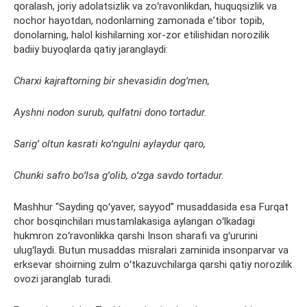
qoralash, joriy adolatsizlik va zoʻravonlikdan, huquqsizlik va
nochor hayotdan, nodonlarning zamonada eʼtibor topib,
donolarning, halol kishilarning xor-zor etilishidan norozilik
badiiy buyoqlarda qatiy jaranglaydi:
Charxi kajraftorning bir shevasidin dogʻmen,
Ayshni nodon surub, qulfatni dono tortadur.
Sarigʻ oltun kasrati koʻngulni aylaydur qaro,
Chunki safro boʻlsa gʻolib, oʻzga savdo tortadur.
Mashhur “Sayding qoʻyaver, sayyod” musaddasida esa Furqat
chor bosqinchilari mustamlakasiga aylangan oʻlkadagi
hukmron zoʻravonlikka qarshi Inson sharafi va gʻururini
ulugʻlaydi. Butun musaddas misralari zaminida insonparvar va
erksevar shoirning zulm oʻtkazuvchilarga qarshi qatiy norozilik
ovozi jaranglab turadi.