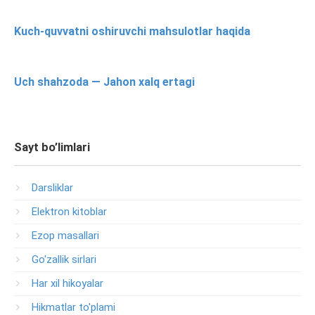
Kuch-quvvatni oshiruvchi mahsulotlar haqida
Uch shahzoda — Jahon xalq ertagi
Sayt bo’limlari
Darsliklar
Elektron kitoblar
Ezop masallari
Go'zallik sirlari
Har xil hikoyalar
Hikmatlar to'plami