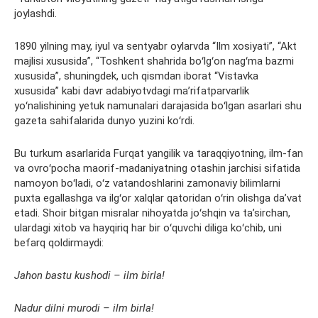
joylashdi.
1890 yilning may, iyul va sentyabr oylarvda “Ilm xosiyati”, “Akt
majlisi xususida”, “Toshkent shahrida boʻlgʻon nagʻma bazmi
xususida”, shuningdek, uch qismdan iborat “Vistavka
xususida” kabi davr adabiyotvdagi maʼrifatparvarlik
yoʻnalishining yetuk namunalari darajasida boʻlgan asarlari shu
gazeta sahifalarida dunyo yuzini koʻrdi.
Bu turkum asarlarida Furqat yangilik va taraqqiyotning, ilm-fan
va ovroʻpocha maorif-madaniyatning otashin jarchisi sifatida
namoyon boʻladi, oʻz vatandoshlarini zamonaviy bilimlarni
puxta egallashga va ilgʻor xalqlar qatoridan oʻrin olishga daʼvat
etadi. Shoir bitgan misralar nihoyatda joʻshqin va taʼsirchan,
ulardagi xitob va hayqiriq har bir oʻquvchi diliga koʻchib, uni
befarq qoldirmaydi:
Jahon bastu kushodi – ilm birla!
Nadur dilni murodi – ilm birla!