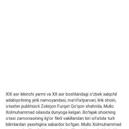
XIX asr ikkinchi yarmi va XX asr boshlaridagi oʻzbek xalqchil
adabiyotining yirik namoyandasi, maʼrifatparvari, lirik shoiri,
otashin publitsisti Zokirjon Furqat Qoʻqon shahrida, Mullo
Xolmuhammad oilasida dunyoga kelgan. Boʻlajak shoirning
otasi zamonasining ilgʻor fikrli vakillaridan biri sifatida turli
bilimlardan yaxshigina xabardor boʻlgan. Mullo Xolmuhammad