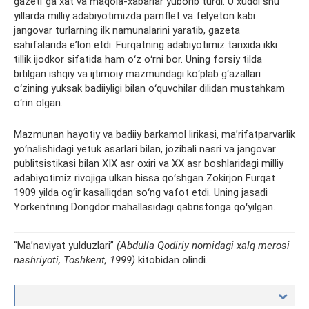
gazeti”ga xat va maqola-xabarlar yuborib turdi. U xuddi shu
yillarda milliy adabiyotimizda pamflet va felyeton kabi
jangovar turlarning ilk namunalarini yaratib, gazeta
sahifalarida eʼlon etdi. Furqatning adabiyotimiz tarixida ikki
tillik ijodkor sifatida ham oʻz oʻrni bor. Uning forsiy tilda
bitilgan ishqiy va ijtimoiy mazmundagi koʻplab gʻazallari
oʻzining yuksak badiiyligi bilan oʻquvchilar dilidan mustahkam
oʻrin olgan.
Mazmunan hayotiy va badiiy barkamol lirikasi, maʼrifatparvarlik
yoʻnalishidagi yetuk asarlari bilan, jozibali nasri va jangovar
publitsistikasi bilan XIX asr oxiri va XX asr boshlaridagi milliy
adabiyotimiz rivojiga ulkan hissa qoʻshgan Zokirjon Furqat
1909 yilda ogʻir kasalliqdan soʻng vafot etdi. Uning jasadi
Yorkentning Dongdor mahallasidagi qabristonga qoʻyilgan.
“Maʼnaviyat yulduzlari”
(Abdulla Qodiriy nomidagi xalq merosi
nashriyoti, Toshkent,
1999)
kitobidan olindi.