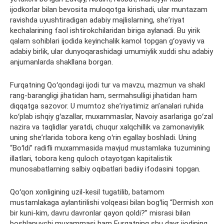
ijodkorlar bilan bevosita muloqotga kirishadi, ular muntazam
ravishda uyushtiradigan adabiy majlislarning, sheʼriyat
kechalarining faol ishtirokchilaridan biriga aylanadi. Bu yirik
qalam sohiblari ijodida keyinchalik kamol topgan gʻoyaviy va
adabiy birlik, ular dunyoqarashidagi umumiylik xuddi shu adabiy
anjumanlarda shakllana borgan.
Furqatning Qoʻqondagi ijodi tur va mavzu, mazmun va shakl
rang-barangligi jihatidan ham, sermahsulligi jihatidan ham
diqqatga sazovor. U mumtoz sheʼriyatimiz anʼanalari ruhida
koʻplab ishqiy gʻazallar, muxammaslar, Navoiy asarlariga goʻzal
nazira va taqlidlar yaratdi, chuqur xalqchillik va zamonaviylik
uning sheʼrlarida tobora keng oʻrin egallay boshladi. Uning
“Boʻldi” radifli muxammasida mavjud mustamlaka tuzumining
illatlari, tobora keng quloch otayotgan kapitalistik
munosabatlarning salbiy oqibatlari badiiy ifodasini topgan.
Qoʻqon xonligining uzil-kesil tugatilib, batamom
mustamlakaga aylantirilishi volqeasi bilan bogʻliq “Dermish xon
bir kuni-kim, davru davronlar qayon qoldi?” misrasi bilan
boshlanuvchi muxammasi ham Furqatning shu davr ijodining