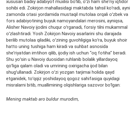
xususan badiiy adabiyot muxlisi boʻlib, oʻzi ham sheʼriy iqtidor
sohibi edi. Zokirjon mahallasidagi maktabda tahsil koʻradi, ayni
zamonda otasi yordamida mustaqil mutolaa orqali oʻzbek va
fors adabiyotining buyuk namoyandalari merosini, ayniqsa,
Alisher Navoiy ijodini chuqur oʻrganadi, forsiy tilni mukammal
oʻzlashtiradi. Yosh Zokirjon Navoiy asarlarini shu darajada
berilib mutolaa qiladiki, oʻzining guvohligiga koʻra, buyuk shoir
hatto uning tushiga ham kiradi va suhbat asnosida
sheʼriyatdan imtihon qilib, ijodiy ish uchun “oq fotiha” beradi.
Shu yoʻsin u Navoiy duosidan ruhlanib bolalik yillardayoq
qoʻliga qalam oladi va umrining oxirigacha ijod bilan
shugʻullanadi. Zokirjon oʻzi yozgan tarjimai holida qayd
etganidek, toʻqqiz yoshidayoq qogoz sahifasiga quyidagi
misralarni bitib, muallimining olqishlariga sazovor boʻlgan:
Mening maktab aro buldur murodim,