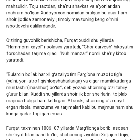
mahsulidir. Toju taxtdan, shaʼnu shavkat va aʼyonlaridan
mahrum boʻlgan Xudoyorxon nomidan bitilgan bu asar ham
shoir ijodida zamonaviy ijtimoiy mavzuning keng oʻrnini
isbotlovchi dalillardandir.
Oʻzining guvohlik berishicha, Furqat xuddi shu yillarda
“Hammomi xayol” risolasini yaratadi, “Chor darvesh” hikoyatini
forschadan tarjima qiladi. “Nuh manzar” nomli sheʼriy kitob
yaratadi.
“Bulardin boʻlak har xil gʻazaliyotim Fargʻona muzofotigʻa
(yaʼni, yon-atrof qishloqshaharlariga) va digar mamlakatlarga
muntashir(mashhur) boʻldi”, deb yozadi shoirning oʻzi tabiiy
gʻurur bilan. Xuddi shu yillarda shoir ilk bor sheʼrlarini toʻplab
majmua holiga ham keltirgan. Afsuski, shoirning oʻzi qayd
etgan risola, manzuma va tarjimalari kabi bu majmua ham shu
kunga qadar topilgan emas.
Furqat taxminan 1886–87 yillarda Margʻilonga borib, asosan
sheʼriyat bilan band boʻldi, shaharning ziyolilari Xoʻjajon Rojiy,