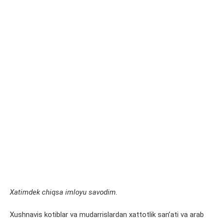
Xatimdek chiqsa imloyu savodim.
Xushnavis kotiblar va mudarrislardan xattotlik sanʼati va arab