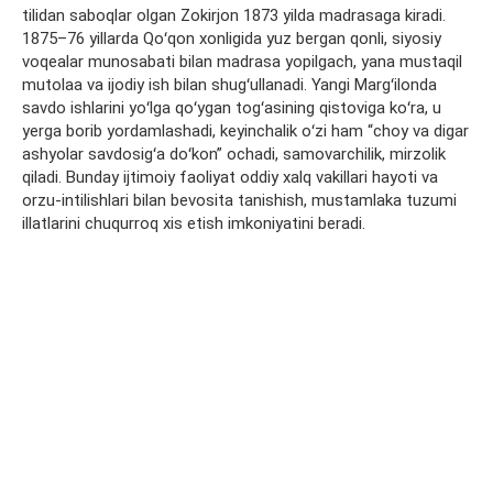
tilidan saboqlar olgan Zokirjon 1873 yilda madrasaga kiradi.
1875–76 yillarda Qoʻqon xonligida yuz bergan qonli, siyosiy
voqealar munosabati bilan madrasa yopilgach, yana mustaqil
mutolaa va ijodiy ish bilan shugʻullanadi. Yangi Margʻilonda
savdo ishlarini yoʻlga qoʻygan togʻasining qistoviga koʻra, u
yerga borib yordamlashadi, keyinchalik oʻzi ham “choy va digar
ashyolar savdosigʻa doʻkon” ochadi, samovarchilik, mirzolik
qiladi. Bunday ijtimoiy faoliyat oddiy xalq vakillari hayoti va
orzu-intilishlari bilan bevosita tanishish, mustamlaka tuzumi
illatlarini chuqurroq xis etish imkoniyatini beradi.