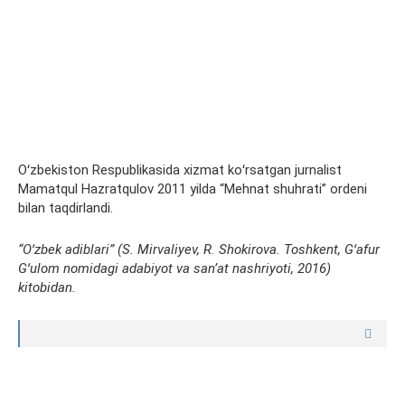
Oʻzbekiston Respublikasida xizmat koʻrsatgan jurnalist
Mamatqul Hazratqulov 2011 yilda “Mehnat shuhrati” ordeni
bilan taqdirlandi.
“Oʻzbek adiblari” (S. Mirvaliyev, R. Shokirova. Toshkent, Gʻafur
Gʻulom nomidagi adabiyot va sanʼat nashriyoti, 2016)
kitobidan.