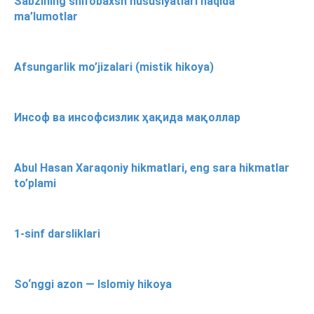
Sabzining shifobaxsh hususiyatlari haqida
ma’lumotlar
Afsungarlik mo’jizalari (mistik hikoya)
Инсоф ва инсофсизлик ҳақида мақоллар
Abul Hasan Xaraqoniy hikmatlari, eng sara hikmatlar
to’plami
1-sinf darsliklari
So‘nggi azon — Islomiy hikoya