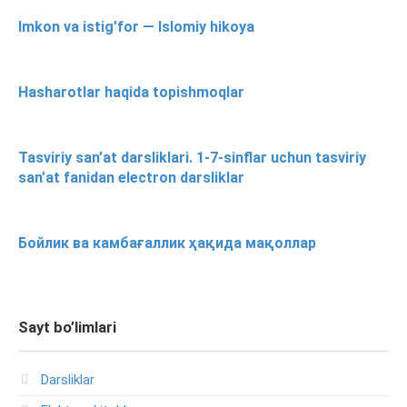
Imkon va istig’for — Islomiy hikoya
Hasharotlar haqida topishmoqlar
Tasviriy san’at darsliklari. 1-7-sinflar uchun tasviriy
san’at fanidan electron darsliklar
Бойлик ва камбағаллик ҳақида мақоллар
Sayt bo’limlari
Darsliklar