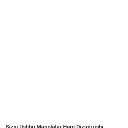
Sizni Ushbu Maqolalar Ham Qiziqtirishi