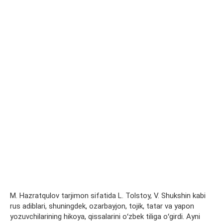
M. Hazratqulov tarjimon sifatida L. Tolstoy, V. Shukshin kabi
rus adiblari, shuningdek, ozarbayjon, tojik, tatar va yapon
yozuvchilarining hikoya, qissalarini oʻzbek tiliga oʻgirdi. Ayni