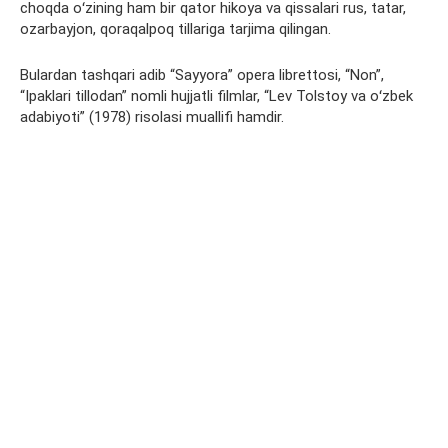
choqda oʻzining ham bir qator hikoya va qissalari rus, tatar,
ozarbayjon, qoraqalpoq tillariga tarjima qilingan.
Bulardan tashqari adib “Sayyora” opera librettosi, “Non”,
“Ipaklari tillodan” nomli hujjatli filmlar, “Lev Tolstoy va oʻzbek
adabiyoti” (1978) risolasi muallifi hamdir.