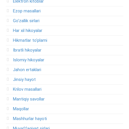
Elektron kitoblar
Ezop masallari
Go'zallik sirlari
Har xil hikoyalar
Hikmatlar to'plami
Ibratli hikoyalar
Islomiy hikoyalar
Jahon ertaklari
Jinsiy hayot
Krilov masallari
Mantiqiy savollar
Maqollar
Mashhurlar hayoti
Muvaffaqiyat sirlari