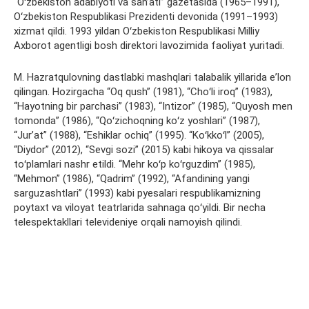
“Oʻzbekiston adabiyoti va sanʼati” gazetasida (1965–1991),
Oʻzbekiston Respublikasi Prezidenti devonida (1991–1993)
xizmat qildi. 1993 yildan Oʻzbekiston Respublikasi Milliy
Axborot agentligi bosh direktori lavozimida faoliyat yuritadi.
M. Hazratqulovning dastlabki mashqlari talabalik yillarida eʼlon
qilingan. Hozirgacha “Oq qush” (1981), “Choʻli iroq” (1983),
“Hayotning bir parchasi” (1983), “Intizor” (1985), “Quyosh men
tomonda” (1986), “Qoʻzichoqning koʻz yoshlari” (1987),
“Jurʼat” (1988), “Eshiklar ochiq” (1995). “Koʻkkoʻl” (2005),
“Diydor” (2012), “Sevgi sozi” (2015) kabi hikoya va qissalar
toʻplamlari nashr etildi. “Mehr koʻp koʻrguzdim” (1985),
“Mehmon” (1986), “Qadrim” (1992), “Afandining yangi
sarguzashtlari” (1993) kabi pyesalari respublikamizning
poytaxt va viloyat teatrlarida sahnaga qoʻyildi. Bir necha
telespektakllari televideniye orqali namoyish qilindi.