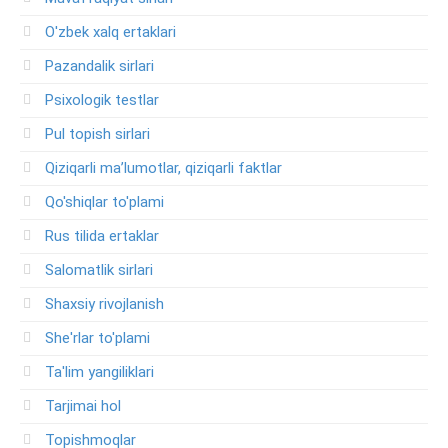
O'zbek xalq ertaklari
Pazandalik sirlari
Psixologik testlar
Pul topish sirlari
Qiziqarli ma’lumotlar, qiziqarli faktlar
Qo'shiqlar to'plami
Rus tilida ertaklar
Salomatlik sirlari
Shaxsiy rivojlanish
She'rlar to'plami
Ta'lim yangiliklari
Tarjimai hol
Topishmoqlar