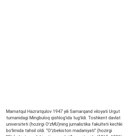
Mamatqul Hazratqulov 1947 yili Samarqand viloyati Urgut
tumanidagi Mingbuloq qishlogʻida tugʻildi. Toshkent davlat
universiteti (hozirgi OʻzMU)ning jurnalistika fakulteti kechki
boʻlimida tahsil oldi. “Oʻzbekiston madaniyati” (hozirgi