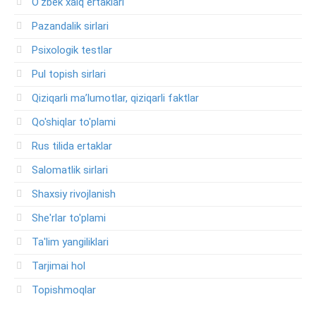
O'zbek xalq ertaklari
Pazandalik sirlari
Psixologik testlar
Pul topish sirlari
Qiziqarli ma’lumotlar, qiziqarli faktlar
Qo'shiqlar to'plami
Rus tilida ertaklar
Salomatlik sirlari
Shaxsiy rivojlanish
She'rlar to'plami
Ta'lim yangiliklari
Tarjimai hol
Topishmoqlar