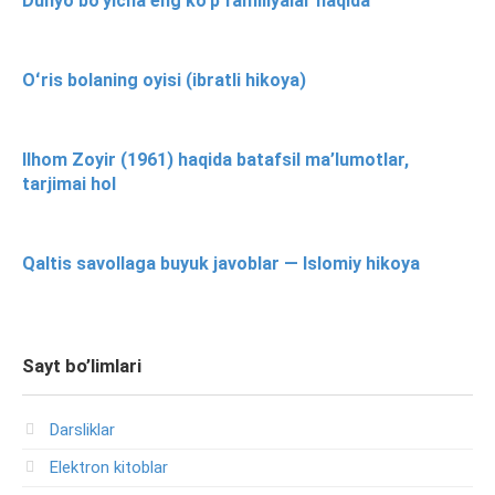
Dunyo bo’yicha eng ko’p familiyalar haqida
Oʻris bolaning oyisi (ibratli hikoya)
Ilhom Zoyir (1961) haqida batafsil ma’lumotlar,
tarjimai hol
Qaltis savollaga buyuk javoblar — Islomiy hikoya
Sayt bo’limlari
Darsliklar
Elektron kitoblar