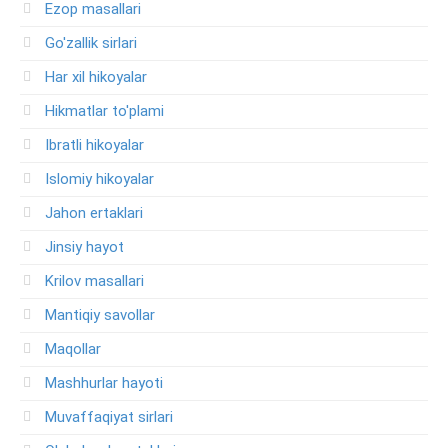
Ezop masallari
Go'zallik sirlari
Har xil hikoyalar
Hikmatlar to'plami
Ibratli hikoyalar
Islomiy hikoyalar
Jahon ertaklari
Jinsiy hayot
Krilov masallari
Mantiqiy savollar
Maqollar
Mashhurlar hayoti
Muvaffaqiyat sirlari