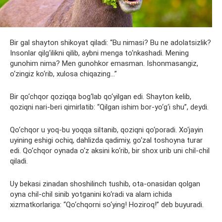
Bir gal shayton shikoyat qiladi: “Bu nimasi? Bu ne adolatsizlik?
Insonlar qilg‘ilikni qilib, aybni menga to‘nkashadi. Mening
gunohim nima? Men gunohkor emasman. Ishonmasangiz,
o‘zingiz ko‘rib, xulosa chiqazing…”
Bir qo‘chqor qoziqqa bog‘lab qo‘yilgan edi. Shayton kelib,
qoziqni nari-beri qimirlatib: “Qilgan ishim bor-yo‘g‘i shu”, deydi.
Qo‘chqor u yoq-bu yoqqa siltanib, qoziqni qo‘poradi. Xo‘jayin
uyining eshigi ochiq, dahlizda qadimiy, go‘zal toshoyna turar
edi. Qo‘chqor oynada o‘z aksini ko‘rib, bir shox urib uni chil-chil
qiladi.
Uy bekasi zinadan shoshilinch tushib, ota-onasidan qolgan
oyna chil-chil sinib yotganini ko‘radi va alam ichida
xizmatkorlariga: “Qo‘chqorni so‘ying! Hoziroq!” deb buyuradi.