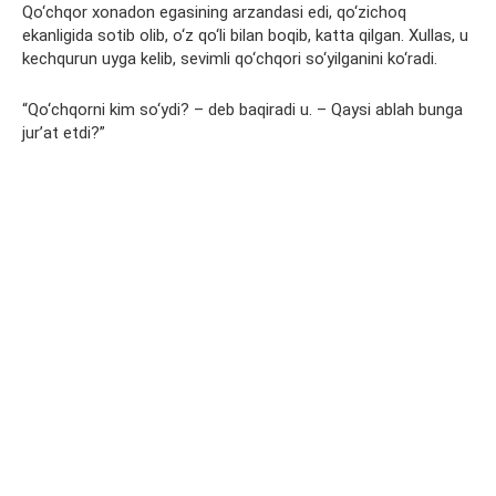
Qo‘chqor xonadon egasining arzandasi edi, qo‘zichoq
ekanligida sotib olib, o‘z qo‘li bilan boqib, katta qilgan. Xullas, u
kechqurun uyga kelib, sevimli qo‘chqori so‘yilganini ko‘radi.
“Qo‘chqorni kim so‘ydi? – deb baqiradi u. – Qaysi ablah bunga
jur’at etdi?”