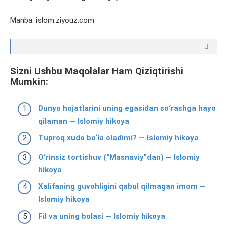
Manba: islom.ziyouz.com
Sizni Ushbu Maqolalar Ham Qiziqtirishi
Mumkin:
Dunyo hojatlarini uning egasidan soʻrashga hayo
qilaman — Islomiy hikoya
Tuproq xudo bo‘la oladimi? — Islomiy hikoya
O‘rinsiz tortishuv (“Masnaviy”dan) — Islomiy
hikoya
Xalifaning guvohligini qabul qilmagan imom —
Islomiy hikoya
Fil va uning bolasi — Islomiy hikoya