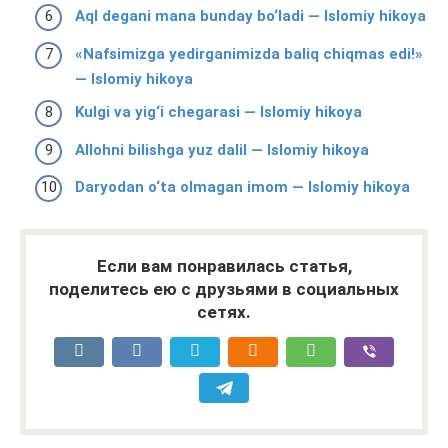
Aql degani mana bunday bo‘ladi — Islomiy hikoya
«Nafsimizga yedirganimizda baliq chiqmas edi!»
— Islomiy hikoya
Kulgi va yig‘i chegarasi — Islomiy hikoya
Allohni bilishga yuz dalil — Islomiy hikoya
Daryodan o‘ta olmagan imom — Islomiy hikoya
Если вам понравилась статья,
поделитесь ею с друзьями в социальных
сетях.