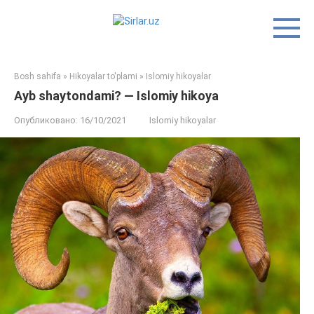
Перейти
к
контенту
Bosh sahifa
»
Hikoyalar to'plami
»
Islomiy hikoyalar
Ayb shaytondami? — Islomiy hikoya
Опубликовано:
16/10/2021
Islomiy hikoyalar