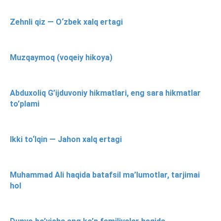
Zehnli qiz — O‘zbek xalq ertagi
Muzqaymoq (voqeiy hikoya)
Abduxoliq G’ijduvoniy hikmatlari, eng sara hikmatlar
to’plami
Ikki to‘lqin — Jahon xalq ertagi
Muhammad Ali haqida batafsil ma’lumotlar, tarjimai
hol