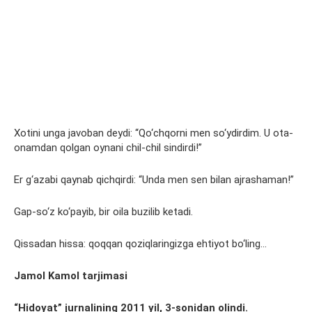
Xotini unga javoban deydi: “Qo‘chqorni men so‘ydirdim. U ota-
onamdan qolgan oynani chil-chil sindirdi!”
Er g‘azabi qaynab qichqirdi: “Unda men sen bilan ajrashaman!”
Gap-so‘z ko‘payib, bir oila buzilib ketadi.
Qissadan hissa: qoqqan qoziqlaringizga ehtiyot bo‘ling…
Jamol Kamol tarjimasi
“Hidoyat” jurnalining 2011 yil, 3-sonidan olindi.